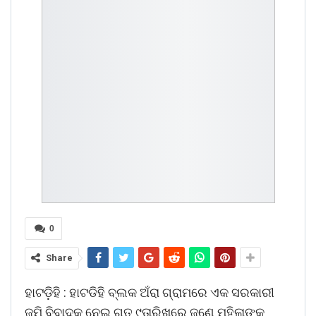
0
Share
ହାଟଡ଼ିହି : ହାଟଡିହି ବ୍ଲକ ଅଁରା ଗ୍ରାମରେ ଏକ ସରକାରୀ
ଜମି ବିବାଦକୁ ନେଇ ଗତ ୯ତାରିଖରେ ଜଣେ ମହିଳାଙ୍କୁ