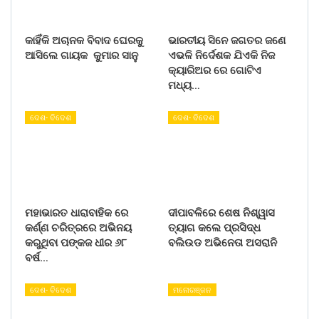
କାହିଁକି ଅଚାନକ ବିବାଦ ଘେରକୁ
ଭାରତୀୟ ସିନେ ଜଗତର ଜଣେ
ଆସିଲେ ଗାୟକ କୁମାର ସାନୁ
ଏଭଳି ନିର୍ଦେଶକ ଯିଏକି ନିଜ
କ୍ୟାରିଅର ରେ ଗୋଟିଏ
ମଧ୍ୟ…
ଦେଶ- ବିଦେଶ
ଦେଶ- ବିଦେଶ
ମହାଭାରତ ଧାରାବାହିକ ରେ
ଦୀପାବଳିରେ ଶେଷ ନିଶ୍ୱାସ
କର୍ଣ୍ଣ ଚରିତ୍ରରେ ଅଭିନୟ
ତ୍ୟାଗ କଲେ ପ୍ରସିଦ୍ଧ
କରୁଥିବା ପଙ୍କଜ ଧୀର ୬୮
ବଲିଉଡ ଅଭିନେତା ଅସରାନି
ବର୍ଷ…
ଦେଶ- ବିଦେଶ
ମନୋରଞ୍ଜନ