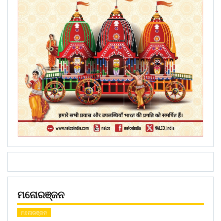
ମନୋରଞ୍ଜନ
ମନୋରଞ୍ଜନ