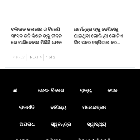
ବଲିଉଡ କଳାକାର ଓ ବିଜେପି
ଧର୍ମେନ୍ଦ୍ର ଙ୍କୁ ଦେଖିବାକୁ
ସାଂସଦ ରବି କିଶନ ଙ୍କୁ ଜୀବନ
ଯାଇଥିବା ଗୋବିନ୍ଦା ଗୋଟିଏ
ରେ ମାରିଦେବାର ମିଳିଛି ଧମକ
ଦିନ ପରେ ହସ୍ପିଟାଲ ରେ…
PREV
NEXT
1 of 2
ଦେଶ- ବିଦେଶ
ରାଜ୍ୟ
ଖେଳ
ରାଜନୀତି
ବାଣିଜ୍ୟ
ମନୋରଞ୍ଜନ
ଅପରାଧ
ସ୍ୱତନ୍ତ୍ର
ସ୍ୱାସ୍ଥ୍ୟ