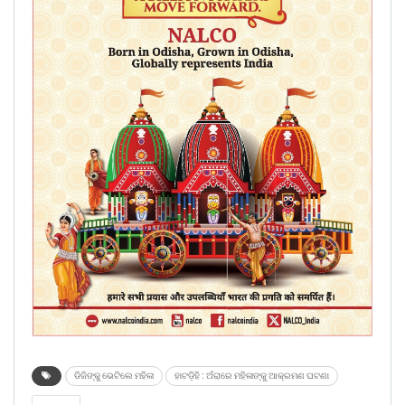
ଡିଜିଙ୍କୁ ଭେଟିଲେ ମହିଳା
ହାଟଡ଼ିହି : ଅଁରାରେ ମହିଳାଙ୍କୁ ଆକ୍ରମଣ ଘଟଣା