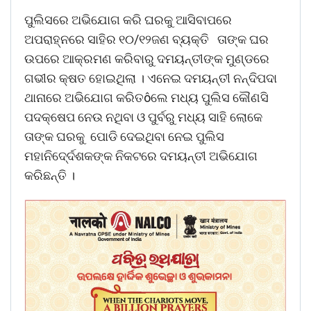
ପୁଲିସରେ ଅଭିଯୋଗ କରି ଘରକୁ ଆସିବାପରେ
ଅପରାହ୍ନରେ ସାହିର ୧୦/୧୨ଜଣ ବ୍ୟକ୍ତି ତାଙ୍କ ଘର
ଉପରେ ଆକ୍ରମଣ କରିବାରୁ ଦମୟନ୍ତୀଙ୍କ ମୁଣ୍ଡରେ
ଗଭୀର କ୍ଷତ ହୋଇଥିଲା । ଏନେଇ ଦମୟନ୍ତୀ ନନ୍ଦିପଦା
ଥାନାରେ ଅଭିଯୋଗ କରିତôଲେ ମଧ୍ୟ ପୁଲିସ କୌଣସି
ପଦକ୍ଷେପ ନେଉ ନଥିବା ଓ ପୁର୍ବରୁ ମଧ୍ୟ ସାହି ଲୋକେ
ତାଙ୍କ ଘରକୁ ପୋଡି ଦେଇଥିବା ନେଇ ପୁଲିସ
ମହାନିଦେ୍ର୍ଦଶକଙ୍କ ନିକଟରେ ଦମୟନ୍ତୀ ଅଭିଯୋଗ
କରିଛନ୍ତି ।