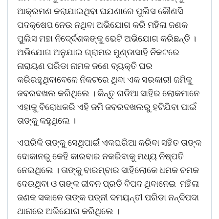
ଆକ୍ରମଣ କରାଯାଇଥିବା ଘଯଣାରେ ପୁଲିସ କୌଣସି
ପଦକ୍ଷେପ ନେଉ ନଥିବା ଅଭିଯୋଗ କରି ମହିଳା ଜଣକ
ପୁଲିସ ମହା ନିଦେ୍ର୍ଦଶକଙ୍କୁ ଭେଟି ଅଭିଯୋଗ କରିଛନ୍ତିି ।
ଅଭିଯୋଗ ଅନୁଯାଇ ଗ୍ରାମର ମୁଣ୍ଡାସାହି ନିକଟରେ
ନାରାୟଣ ପରିଡା ନାମକ ଜଣେ ବ୍ୟକ୍ତି ଘର
କରିରହୁଥିବାବେଳେ ନିକଟରେ ଥିବା ଏକ ସରକାରୀ ଜମିକୁ
ଜବରଦଖଲ କରିଥିଲେ । କିନ୍ତୁ ଗଡିଆ ସାହିର ଲୋକମାନେ
ଏହାକୁ ବିରୋଧକରି ଏହି ଜମି ଜବରଦଖଲରୁ ହଟିଯିବା ପାଇଁ
ତାଙ୍କୁ କହୁଥିଲେ ।
ଏପରିକି ତାଙ୍କୁ ସେଥିପାଇଁ ଏକଘରିଆ କରିବା ସହିତ ତାଙ୍କ
ଦୋକାନରୁ କେହି କାରବାର ନକରିବାକୁ ମଧ୍ୟ ନିଷ୍ପତି
ନେଇଥିଲେ । ତାଙ୍କୁ ବାରମ୍ବାର ସାହିଲୋକେ ଧମକ ଚମକ
ଦେଉଥିବା ଓ ତାଙ୍କ ଜୀବନ ପ୍ରତି ବିପଦ ଥିବାନେଇ ମହିଳା
ଜଣକ ସକାଳେ ତାଙ୍କ ପତ୍ନୀ ଦମୟନ୍ତୀ ପରିଡା ନନ୍ଦିପଦା
ଥାନାରେ ଅଭିଯୋଗ କରିଥିଲେ ।