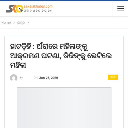
Home
ରାଜ୍ୟ
ହାଟଡ଼ିହି : ଅଁରାରେ ମହିଳାଙ୍କୁ
ଆକ୍ରମଣ ଘଟଣା, ଡିଜିଙ୍କୁ ଭେଟିଲେ
ମହିଳା
ରାଜ୍ୟ
On
Jun 28, 2020
By