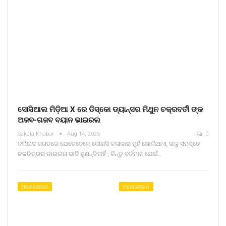
ସୋସିଆଲ ମିଡ଼ିଆ X ରେ ଡିସ୍କୋ ଡ୍ୟାନ୍ସର ମିଥୁନ ଚକ୍ରବର୍ତୀ ଙ୍କ
ଅଜବ-ଗଜବ ବୟାନ ଭାଇରଲ
Sakala Khabar
Aug 14, 2025
0
ବଲିଉଡ ଜଗତରେ ଯେତେବେଳେ କୌଣସି କଳାକାର ମୁହଁ ଖୋଲିଥାଏ, ତାକୁ ସମସ୍ତେ
ଚଳଚିତ୍ରର ଡାଇଲଗ ଭାବି ଶୁଣନ୍ତିନାହିଁ , କିନ୍ତୁ ବର୍ତମାନ ଯେଉଁ…
ମନୋରଞ୍ଜନ
ମନୋରଞ୍ଜନ