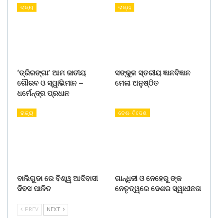
ରାଜ୍ୟ
ରାଜ୍ୟ
‘ତ୍ରିରଙ୍ଗା’ ଆମ ଜାତୀୟ
ସଙ୍କୁଳ ସ୍ତରୀୟ ଜ୍ଞାନବିଜ୍ଞାନ
ଗୌରବ ଓ ସ୍ୱାଭିମାନ –
ମେଳା ଅନୁଷ୍ଠିତ
ଧର୍ମେନ୍ଦ୍ର ପ୍ରଧାନ
ରାଜ୍ୟ
ଦେଶ- ବିଦେଶ
ବାଲିଗୁଡା ରେ ବିଶ୍ୱ ଆଦିବାସୀ
ଗାନ୍ଧିଜୀ ଓ ନେହେରୁ ଙ୍କ
ଦିବସ ପାଳିତ
ନେତୃତ୍ୱରେ ଦେଶର ସ୍ୱାଧୀନତା
PREV
NEXT