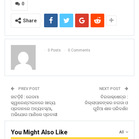
0
Share
0 Posts
0 Comments
PREV POST
NEXT POST
ହାଟଡ଼ିହି : ଗେଡମା
ବିରଜାକ୍ଷେତ୍ର :
କ୍ୱାରେଣ୍ଟାଇନରେ ଖାଦ୍ୟ
ଜିଲ୍ଲାପାଳଙ୍କର ନଗଡା ଓ
ପ୍ରଦାନରେ ଅବ୍ୟବସ୍ଥା,
ଗୁହିଆ ଶାଳ ପରିଦର୍ଶନ
ଅଭିଯୋଗ ଆଣିଲେ ପ୍ରବାସୀ
You Might Also Like
All