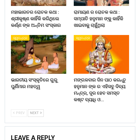
ମହାଭାରତର ରୋଚକ କଥା :
ରାମାୟଣ ର ରୋଚକ କଥା :
ଶ୍ରୀକୃଷ୍ଣ କାହିଁକି କରିଥିଲେ
ସମ୍ପାତି ହନୁମାନ ଙ୍କୁ କାହିଁକି
କର୍ଣ୍ଣ ଙ୍କ ଅନ୍ତିମ ସଂସ୍କାର
ଖାଇବାକୁ ଚାହୁଁଥିଲା
ସ୍ୱତନ୍ତ୍ର
ସ୍ୱତନ୍ତ୍ର
ଭାରତୀୟ ସଂସ୍କୃତିରେ ଗୁରୁ
ମଙ୍ଗଳବାର ଦିନ ପାଠ କରନ୍ତୁ
ପୁର୍ଣିମାର ମହତ୍ୱ
ହନୁମାନ ଙ୍କ ର ଏହିସବୁ ଦିବ୍ୟ
ମନ୍ତ୍ର, ଦୂର ହେବ ସମସ୍ତ
କଷ୍ଟ ବ୍ୟାଧି ଓ…
PREV
NEXT
LEAVE A REPLY