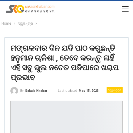
Home
ସ୍ୱତନ୍ତ୍ର
ମଙ୍ଗଳବାର ଦିନ ଯଦି ପାଠ କରୁଛନ୍ତି
ହନୁମାନ ଚାଳିଶା , ତେବେ କରନ୍ତୁ ନାହିଁ
ଏହି ସବୁ ଭୁଲ ନଚେତ ପଡିପାରେ ଖରାପ
ପ୍ରଭାବ
ସ୍ୱତନ୍ତ୍ର
Last updated
May 15, 2023
By
Sakala Khabar