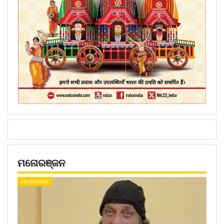
ମନୋରଞ୍ଜନ
ମନୋରଞ୍ଜନ