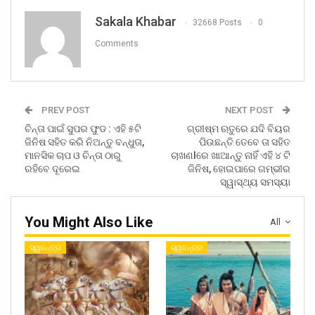
Sakala Khabar
32668 Posts
0
Comments
PREV POST
NEXT POST
ଚିନ୍ତା ପାଇଁ ସୁପର ଫୁଡ : ଏହି ୫ଟି
ଗ୍ରୀଷ୍ମ ଋତୁରେ ଯଦି ବିୟର
ଜିନିଷ ସହିତ କରି ନିଅନ୍ତୁ ବନ୍ଧୁତା,
ପିଉଛନ୍ତି ତେବେ ତା ସହିତ
ମାନସିକ ଚାପ ଓ ଚିନ୍ତା ଠାରୁ
ଚାଖଣlରେ ଖାଆନ୍ତୁ ନାହିଁ ଏହି ୪ ଟି
ରହିବେ ଦୂରେଇ
ଜିନିଷ, ହୋଇପାରେ ଗମ୍ଭୀର
ସ୍ୱାସ୍ଥ୍ୟ ସମସ୍ୟା
You Might Also Like
All
ସ୍ୱତନ୍ତ୍ର
ସ୍ୱତନ୍ତ୍ର