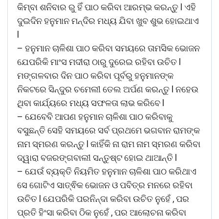
କିମ୍ବା ଶନିବାର ରୁ ହିଁ ପାଠ କରିବା ଆରମ୍ଭ କରନ୍ତୁ l ଏହି
ଦୁଇଦିନ ହନୁମାନ ମନ୍ଦିର ମଧ୍ୟ ଯିବା ଖୁବ ଶୁଭ ହୋଇଥାଏ
l
– ହନୁମାନ ଚାଳିଶା ପାଠ କରିବା ସମୟରେ ତାମସିକ ଭୋଜନ
ଯେପରିକି ମାଂସ ମଦୀରା ଠାରୁ ଦୁରେଇ ରହିବା ଉଚିତ l
ମଙ୍ଗଳବାର ଦିନ ପାଠ କରିବା ପୂର୍ବରୁ ହନୁମାନଙ୍କ
ନିକଟରେ ସିନ୍ଦୁର ଚମେଲୀ ତେଲ ଅର୍ପଣ କରନ୍ତୁ l ନହେଉ
ଥିବା କାର୍ଯ୍ୟରେ ମଧ୍ୟ ସଫଳତା ଲାଭ କରିବେ l
– ଯେବେବି ଆପଣ ହନୁମାନ ଚାଳିଶା ପାଠ କରିବାକୁ
ବସୁଛନ୍ତି ସେହି ସମୟରେ ସର୍ବ ପ୍ରଥମେ ଭଗବାନ ରାମଙ୍କ
ନାମ ସ୍ମରଣ କରନ୍ତୁ l କାହିଁକି ନା ରାମ ନାମ ସ୍ମରଣ କରିବା
ଦ୍ୱାରା ବଜରଙ୍ଗବାଲୀ ସନ୍ତୁଷ୍ଟ ହୋଇ ଥାଆନ୍ତି l
– ଯେଉଁ ବ୍ୟକ୍ତି ନିୟମିତ ହନୁମାନ ଚାଳିଶା ପାଠ କରିଥାଏ
ସେ ଗୋଟିଏ ସାତ୍ଵିକ ଭୋଜନ ଓ ପବିତ୍ର ମନରେ ରହିବା
ଉଚିତ l ଯେପରିକି ପରନିନ୍ଦା କରିବା ଉଚିତ ନୁହେଁ , ପର
ପ୍ରତି ହିଂସା କରିବା ଠିକ ନୁହେଁ , ପର ଆଲୋଚନା କରିବା