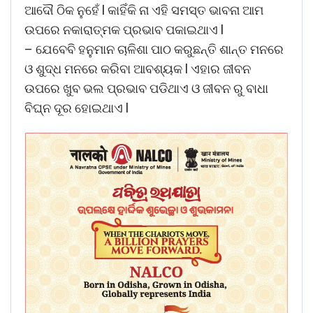
ଆଦୌ ଠିକ ନୁହେଁ l କାହିଁକି ନା ଏହି ସମସ୍ତ ଭାବନା ଆମ
ଉପରେ ନକାରାତ୍ମକ ପ୍ରଭାବ ପକାଇଥାଏ l
– ଯେବେବି ହନୁମାନ ଚାଳିଶା ପାଠ କରୁଛନ୍ତି ଶାନ୍ତ ମନରେ
ଓ ଶୁଦ୍ଧ ମନରେ କରିବା ଆବଶ୍ୟକ l ଏହାର ଜୀବନ
ଉପରେ ଖୁବ ଭଲ ପ୍ରଭାବ ପଡିଥାଏ ଓ ଜୀବନ ରୁ ବାଧା
ବିଘ୍ନ ଦୂର ହୋଇଥାଏ l