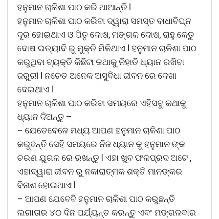
ହନୁମାନ ଚାଳିଶା ପାଠ କରି ଥାଆନ୍ତି l
ହନୁମାନ ଚାଳିଶା ପାଠ କରିବା ଦ୍ୱାରା ସମସ୍ତ ବାଧାବିଘ୍ନ
ଦୂର ହୋଇଥାଏ ଓ ପିତୃ ଦୋଷ, ମଙ୍ଗଳ ଦୋଷ, ରାହୁ କେତୁ
ଦୋଷ ଇତ୍ୟାଦି ରୁ ମୁକ୍ତି ମିଳିଥାଏ l ହନୁମାନ ଚାଳିଶା ପାଠ
କରୁଥିବା ବ୍ୟକ୍ତି କିଛିଟା କଥାକୁ ନିହାତି ଧ୍ୟାନ ରଖିବା
ଜରୁରୀ l ନଚେତ ଅନେକ ଅସୁବିଧା ଜୀବନ ରେ ଦେଖା
ଦେଇଥାଏ l
ହନୁମାନ ଚାଳିଶା ପାଠ କରିବା ସମୟରେ ଏହିସବୁ କଥାକୁ
ଧ୍ୟାନ ଦିଅନ୍ତୁ –
– ଯେତେବେଳେ ମଧ୍ୟ ଆପଣ ହନୁମାନ ଚାଳିଶା ପାଠ
କରୁଛନ୍ତି ସେହି ସମୟରେ ନିଜ ଧ୍ୟାନ କୁ ହନୁମାନ ଙ୍କ
ଚରଣ ଯୁଗଳ ରେ ରଖନ୍ତୁ l ଏହା ଖୁବ ଫଳପ୍ରଦ ଅଟେ ,
ଏହାଦ୍ୱାରା ଜୀବନ ରୁ ନକାରାତ୍ମକ ଶକ୍ତି ମାନଙ୍କର
ବିନାଶ ହୋଇଥାଏ l
– ଆପଣ ଯେବେବି ହନୁମାନ ଚାଳିଶା ପାଠ କରୁଛନ୍ତି
ଲଗାତାର ୪୦ ଦିନ ପର୍ଯ୍ୟନ୍ତ କରନ୍ତୁ ଏବଂ ମଙ୍ଗଳବାର