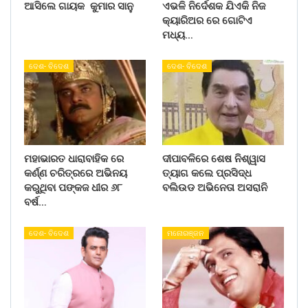
ଆସିଲେ ଗାୟକ କୁମାର ସାନୁ
ଏଭଳି ନିର୍ଦେଶକ ଯିଏକି ନିଜ
କ୍ୟାରିଅର ରେ ଗୋଟିଏ
ମଧ୍ୟ…
ଦେଶ- ବିଦେଶ
ଦେଶ- ବିଦେଶ
ମହାଭାରତ ଧାରାବାହିକ ରେ
ଦୀପାବଳିରେ ଶେଷ ନିଶ୍ୱାସ
କର୍ଣ୍ଣ ଚରିତ୍ରରେ ଅଭିନୟ
ତ୍ୟାଗ କଲେ ପ୍ରସିଦ୍ଧ
କରୁଥିବା ପଙ୍କଜ ଧୀର ୬୮
ବଲିଉଡ ଅଭିନେତା ଅସରାନି
ବର୍ଷ…
ଦେଶ- ବିଦେଶ
ମନୋରଞ୍ଜନ