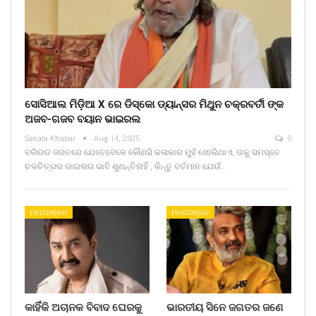
ସୋସିଆଲ ମିଡ଼ିଆ X ରେ ଡିସ୍କୋ ଡ୍ୟାନ୍ସର ମିଥୁନ ଚକ୍ରବର୍ତୀ ଙ୍କ
ଅଜବ-ଗଜବ ବୟାନ ଭାଇରଲ
Sakala Khabar
Aug 14, 2025
0
ବଲିଉଡ ଜଗତରେ ଯେତେବେଳେ କୌଣସି କଳାକାର ମୁହଁ ଖୋଲିଥାଏ, ତାକୁ ସମସ୍ତେ
ଚଳଚିତ୍ରର ଡାଇଲଗ ଭାବି ଶୁଣନ୍ତିନାହିଁ , କିନ୍ତୁ ବର୍ତମାନ ଯେଉଁ…
ମନୋରଞ୍ଜନ
ମନୋରଞ୍ଜନ
କାହିଁକି ଅଚାନକ ବିବାଦ ଘେରକୁ
ଭାରତୀୟ ସିନେ ଜଗତର ଜଣେ