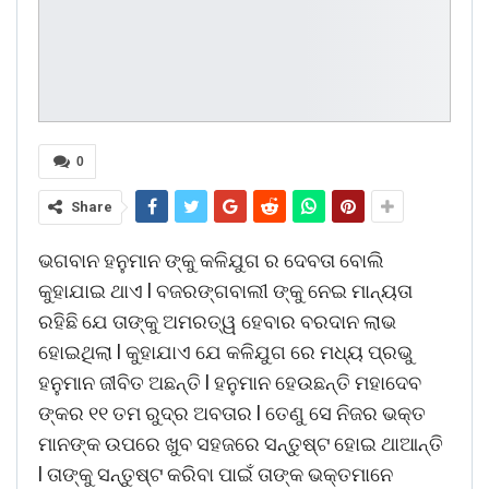
0
Share
ଭଗବାନ ହନୁମାନ ଙ୍କୁ କଳିଯୁଗ ର ଦେବତା ବୋଲି
କୁହାଯାଇ ଥାଏ l ବଜରଙ୍ଗବାଲୀ ଙ୍କୁ ନେଇ ମାନ୍ୟତା
ରହିଛି ଯେ ତାଙ୍କୁ ଅମରତ୍ୱ ହେବାର ବରଦାନ ଲାଭ
ହୋଇଥିଲା l କୁହାଯାଏ ଯେ କଳିଯୁଗ ରେ ମଧ୍ୟ ପ୍ରଭୁ
ହନୁମାନ ଜୀବିତ ଅଛନ୍ତି l ହନୁମାନ ହେଉଛନ୍ତି ମହାଦେବ
ଙ୍କର ୧୧ ତମ ରୁଦ୍ର ଅବତାର l ତେଣୁ ସେ ନିଜର ଭକ୍ତ
ମାନଙ୍କ ଉପରେ ଖୁବ ସହଜରେ ସନ୍ତୁଷ୍ଟ ହୋଇ ଥାଆନ୍ତି
l ତାଙ୍କୁ ସନ୍ତୁଷ୍ଟ କରିବା ପାଇଁ ତାଙ୍କ ଭକ୍ତମାନେ