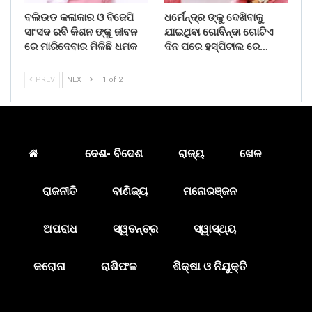
ବଲିଉଡ କଳାକାର ଓ ବିଜେପି
ଧର୍ମେନ୍ଦ୍ର ଙ୍କୁ ଦେଖିବାକୁ
ସାଂସଦ ରବି କିଶନ ଙ୍କୁ ଜୀବନ
ଯାଇଥିବା ଗୋବିନ୍ଦା ଗୋଟିଏ
ରେ ମାରିଦେବାର ମିଳିଛି ଧମକ
ଦିନ ପରେ ହସ୍ପିଟାଲ ରେ…
PREV
NEXT
1 of 2
ଦେଶ- ବିଦେଶ
ରାଜ୍ୟ
ଖେଳ
ରାଜନୀତି
ବାଣିଜ୍ୟ
ମନୋରଞ୍ଜନ
ଅପରାଧ
ସ୍ୱତନ୍ତ୍ର
ସ୍ୱାସ୍ଥ୍ୟ
କରୋନା
ରାଶିଫଳ
ଶିକ୍ଷା ଓ ନିଯୁକ୍ତି