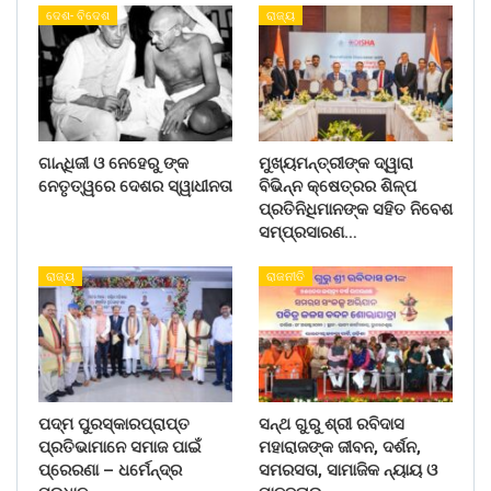
ଦେଶ- ବିଦେଶ
ରାଜ୍ୟ
ଗାନ୍ଧିଜୀ ଓ ନେହେରୁ ଙ୍କ
ମୁଖ୍ୟମନ୍ତ୍ରୀଙ୍କ ଦ୍ୱାରା
ନେତୃତ୍ୱରେ ଦେଶର ସ୍ୱାଧୀନତା
ବିଭିନ୍ନ କ୍ଷେତ୍ରର ଶିଳ୍ପ
ପ୍ରତିନିଧିମାନଙ୍କ ସହିତ ନିବେଶ
ସମ୍ପ୍ରସାରଣ…
ରାଜ୍ୟ
ରାଜନୀତି
ପଦ୍ମ ପୁରସ୍କାରପ୍ରାପ୍ତ
ସନ୍ଥ ଗୁରୁ ଶ୍ରୀ ରବିଦାସ
ପ୍ରତିଭାମାନେ ସମାଜ ପାଇଁ
ମହାରାଜଙ୍କ ଜୀବନ, ଦର୍ଶନ,
ପ୍ରେରଣା – ଧର୍ମେନ୍ଦ୍ର
ସମରସତା, ସାମାଜିକ ନ୍ୟାୟ ଓ