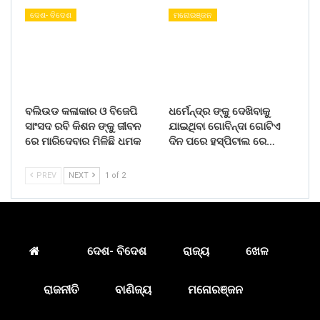
ଦେଶ- ବିଦେଶ
ମନୋରଞ୍ଜନ
ବଲିଉଡ କଳାକାର ଓ ବିଜେପି
ଧର୍ମେନ୍ଦ୍ର ଙ୍କୁ ଦେଖିବାକୁ
ସାଂସଦ ରବି କିଶନ ଙ୍କୁ ଜୀବନ
ଯାଇଥିବା ଗୋବିନ୍ଦା ଗୋଟିଏ
ରେ ମାରିଦେବାର ମିଳିଛି ଧମକ
ଦିନ ପରେ ହସ୍ପିଟାଲ ରେ…
PREV
NEXT
1 of 2
ଦେଶ- ବିଦେଶ
ରାଜ୍ୟ
ଖେଳ
ରାଜନୀତି
ବାଣିଜ୍ୟ
ମନୋରଞ୍ଜନ