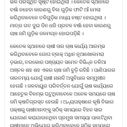
ଭଳି ପରିସ୍ଥିତି ସୃଷ୍ଟି ହୋଇଥିଲା । କେତେକ ସ୍ଥାନରେ
ବର୍ଷା ନହେବା କାରଣରୁ ବିଲ ଗୁଡ଼ିକ ଫାଟି ଆଁ ମେଲା
କରିଥିବାବେଳେ ତଳିଗୁଡ଼ିକ ମଧ୍ୟ ନଷ୍ଟ ହୋଇଥିଲା ।
ମାତ୍ର ଗତ ଦୁଇ ଦିନ ଧରି ପ୍ରବଳ ବର୍ଷା ହେବା କାରଣରୁ
ଚାଷ ଜମି ଗୁଡ଼ିକ ଜଳମଗ୍ନ ହୋଇପଡ଼ିଛି ।
କେତେକ ସ୍ଥାନରେ ଚାଷୀ ତାର ଚାଷ କାର୍ଯ୍ୟ ଆରମ୍ଭ
କରିଥିବାବେଳେ ଗୋପ ବ୍ଲକ୍ ଅଧିନ ନୂଆଖୋଲମରା
ଡ଼ଭାର, ତରକୋର ପଞ୍ଚାୟତ ସମେତ ବିଭିନ୍ନ ତଳିଆ
ଅଞ୍ଚଳ ଶହ ଶହ ଏକର ଚାଷ ଜମି ବୁଡ଼ି ରହିଛି । ପାଣିପାଗର
ତାରତମ୍ୟ ଯୋଗୁଁ ଚାଷୀ ନାନାଦି ଅସୁବିଧାର ସମ୍ମୁଖୀନ
ହେଉଛି । ଜଳବାୟୁର ପରିବର୍ତ୍ତନ ଯୋଗୁଁ ଚାଷ କାର୍ଯ୍ୟରେ
ଆହେତୁକ ବିଳମ୍ଭ ଘଟୁଥିବାବେଳେ ଅନେକ ସମୟରେ ଚାଷ
ଜମି କ୍ଷତିଗ୍ରସ୍ତ ହେଉଛି । ଅନ୍ୟପକ୍ଷରେ କୃଷି ବିଭାଗ
ପକ୍ଷରୁ ଚାଷୀମାନଙ୍କୁ ସଠିକ୍ ସମୟରେ ବିହନ ସାର
ଯୋଗାଣ କରାଯାଉନଥିବା ପ୍ରମୁଖ ସମସ୍ୟା ପାଲଟିଥିବା
ଚାଷୀମାନେ ଅଭିଯୋଗ କରିଥିବାବେଳେ ସଠିକ୍ ସମୟରେ