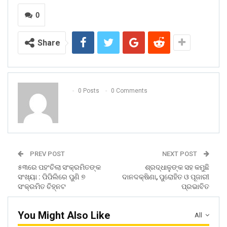
0
Share
0 Posts
0 Comments
PREV POST
NEXT POST
୫୩ରେ ପହଂଚିଲା ସଂକ୍ରମିତଙ୍କ
ଶ୍ରଦ୍ଧାଳୁଙ୍କ ସହ କମୁଛି
ସଂଖ୍ୟା : ପିପିଲିରେ ପୁଣି ୭
ଦାନଦକ୍ଷିଣା, ପୁରୋହିତ ଓ ପୂଜାରୀ
ସଂକ୍ରମିତ ଚିହ୍ନଟ
ପ୍ରଭାବିତ
You Might Also Like
All