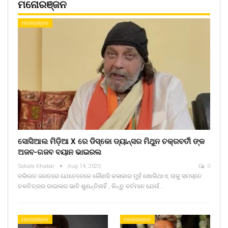
ମନୋରଞ୍ଜନ
ମନୋରଞ୍ଜନ
ସୋସିଆଲ ମିଡ଼ିଆ X ରେ ଡିସ୍କୋ ଡ୍ୟାନ୍ସର ମିଥୁନ ଚକ୍ରବର୍ତୀ ଙ୍କ
ଅଜବ-ଗଜବ ବୟାନ ଭାଇରଲ
Sakala Khabar
Aug 14, 2025
0
ବଲିଉଡ ଜଗତରେ ଯେତେବେଳେ କୌଣସି କଳାକାର ମୁହଁ ଖୋଲିଥାଏ, ତାକୁ ସମସ୍ତେ
ଚଳଚିତ୍ରର ଡାଇଲଗ ଭାବି ଶୁଣନ୍ତିନାହିଁ , କିନ୍ତୁ ବର୍ତମାନ ଯେଉଁ…
ମନୋରଞ୍ଜନ
ମନୋରଞ୍ଜନ