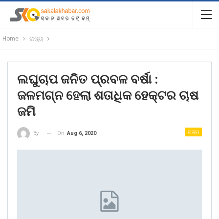
Home
ରାଜ୍ୟ
ଲଘୁଚାପ ଜନିତ ପ୍ରବଳ ବର୍ଷା :
ଜଳମଗ୍ନ ହେଲା ଶତାଧିକ ହେକ୍ଟର ଚାଷ
ଜମି
ରାଜ୍ୟ
On
Aug 6, 2020
By