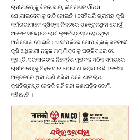
ଚାଷୀମାନଙ୍କୁ ବିହନ, ସାର, କୀଟନାଶକ ଔଷଧ
ଯୋଗାଇଦେବାକୁ ଦାବି ହୋଇଛି । ସେହିପରି ଗ୍ରାମ୍ୟ କୃଷି
କର୍ମଚାରୀମାନେ କୃଷିଙ୍କ ନିକଟରେ ପହଞ୍ଚୁନଥିବା ଯୋଗୁଁ
ଅନେକ ସମୟରେ ଚାଷୀ କ୍ଷତିଗ୍ରସ୍ତ ହେଉଥିବା
ଅଭିଯୋଗ ହୋଇଛି । ଏ ସଂପର୍କରେ ଗୋପ ବ୍ଲକ୍ ସହକାରୀ
କୃଷି ଅଧିକାରୀ ନକୁଳ ମଲ୍ଲିକ୍ଙ୍କୁ ପଚାରିବାରେ ସେ
କୁହନ୍ତି, ସରକାରଙ୍କ ନିଦେ୍ର୍ଦଶ ମୁତାବକ ସଠିକ୍ ସମୟରେ
ଚାଷୀମାନଙ୍କୁ ବିହନ ସାର ଯୋଗାଣ କରାଯାଉଛି । ତଳିଆ
ଅଞ୍ଚଳରେ ଥିବା ପାଣି ଖସିବା ପରେ ଧାନ ଚାଷ
କ୍ଷତିଗ୍ରସ୍ତ ହେବକି ନାହିଁ ତାହା ଜଣାପଡ଼ିବ ବୋଲି
କହିଛନ୍ତି ।