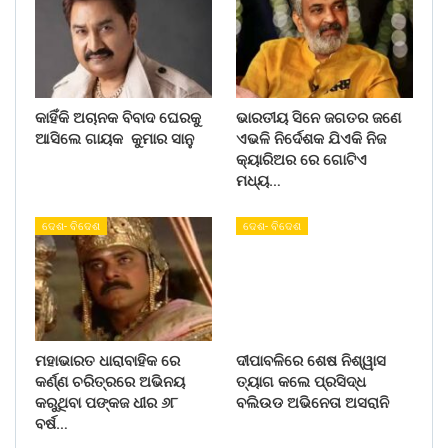
କାହିଁକି ଅଚାନକ ବିବାଦ ଘେରକୁ
ଭାରତୀୟ ସିନେ ଜଗତର ଜଣେ
ଆସିଲେ ଗାୟକ କୁମାର ସାନୁ
ଏଭଳି ନିର୍ଦେଶକ ଯିଏକି ନିଜ
କ୍ୟାରିଅର ରେ ଗୋଟିଏ
ମଧ୍ୟ…
ଦେଶ- ବିଦେଶ
ଦେଶ- ବିଦେଶ
ମହାଭାରତ ଧାରାବାହିକ ରେ
ଦୀପାବଳିରେ ଶେଷ ନିଶ୍ୱାସ
କର୍ଣ୍ଣ ଚରିତ୍ରରେ ଅଭିନୟ
ତ୍ୟାଗ କଲେ ପ୍ରସିଦ୍ଧ
କରୁଥିବା ପଙ୍କଜ ଧୀର ୬୮
ବଲିଉଡ ଅଭିନେତା ଅସରାନି
ବର୍ଷ…