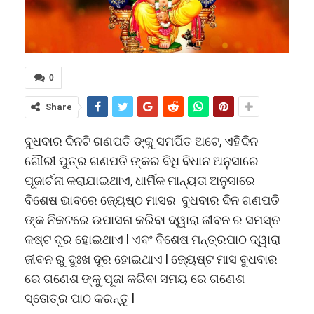
0
Share
ବୁଧବାର ଦିନଟି ଗଣପତି ଙ୍କୁ ସମର୍ପିତ ଅଟେ, ଏହିଦିନ
ଗୌରୀ ପୁତ୍ର ଗଣପତି ଙ୍କର ବିଧି ବିଧାନ ଅନୁସାରେ
ପୂଜାର୍ଚନା କରାଯାଇଥାଏ, ଧାର୍ମିକ ମାନ୍ୟତା ଅନୁସାରେ
ବିଶେଷ ଭାବରେ ଜ୍ୟେଷ୍ଠ ମାସର ବୁଧବାର ଦିନ ଗଣପତି
ଙ୍କ ନିକଟରେ ଉପାସନା କରିବା ଦ୍ୱାରା ଜୀବନ ର ସମସ୍ତ
କଷ୍ଟ ଦୂର ହୋଇଥାଏ l ଏବଂ ବିଶେଷ ମନ୍ତ୍ରପାଠ ଦ୍ୱାରା
ଜୀବନ ରୁ ଦୁଃଖ ଦୂର ହୋଇଥାଏ l ଜ୍ୟେଷ୍ଟ ମାସ ବୁଧବାର
ରେ ଗଣେଶ ଙ୍କୁ ପୂଜା କରିବା ସମୟ ରେ ଗଣେଶ
ସ୍ତୋତ୍ର ପାଠ କରନ୍ତୁ l