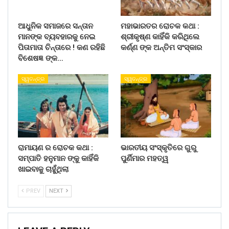
ଆଧୁନିକ ସମାଜରେ ସନ୍ତାନ
ମହାଭାରତର ରୋଚକ କଥା :
ମାନଙ୍କ ବ୍ୟବହାରକୁ ନେଇ
ଶ୍ରୀକୃଷ୍ଣ କାହିଁକି କରିଥିଲେ
ପିତାମାତା ଚିନ୍ତାରେ ! କଣ ରହିଛି
କର୍ଣ୍ଣ ଙ୍କ ଅନ୍ତିମ ସଂସ୍କାର
ବିଶେଷଜ୍ଞ ଙ୍କ…
ସ୍ୱତନ୍ତ୍ର
ସ୍ୱତନ୍ତ୍ର
ରାମାୟଣ ର ରୋଚକ କଥା :
ଭାରତୀୟ ସଂସ୍କୃତିରେ ଗୁରୁ
ସମ୍ପାତି ହନୁମାନ ଙ୍କୁ କାହିଁକି
ପୁର୍ଣିମାର ମହତ୍ୱ
ଖାଇବାକୁ ଚାହୁଁଥିଲା
PREV
NEXT