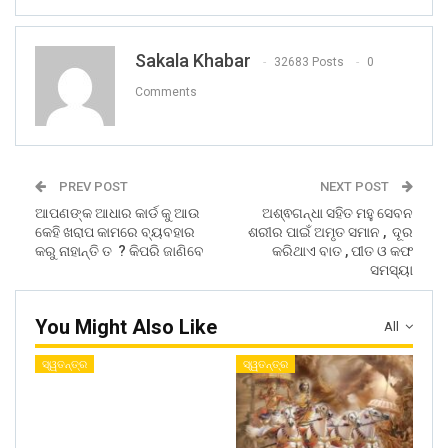
Sakala Khabar
32683 Posts
0
Comments
PREV POST
NEXT POST
ଆପଣଙ୍କ ଆଧାର କାର୍ଡ କୁ ଆଉ
ଅଶ୍ଵଗନ୍ଧା ସହିତ ମହୁ ସେବନ
କେହି ଖରାପ କାମରେ ବ୍ୟବହାର
ଶରୀର ପାଇଁ ଅମୃତ ସମାନ , ଦୂର
କରୁ ନାହାନ୍ତି ତ ? କିପରି ଜାଣିବେ
କରିଥାଏ ବାତ , ପୀତ ଓ କଫ
ସମସ୍ୟା
You Might Also Like
All
ସ୍ୱତନ୍ତ୍ର
ସ୍ୱତନ୍ତ୍ର