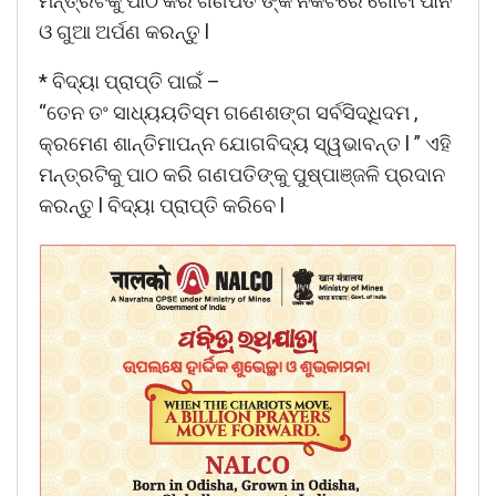
ମନ୍ତ୍ରଟିକୁ ପାଠ କରି ଗଣପତି ଙ୍କ ନିକଟରେ ଗୋଟା ପାନ
ଓ ଗୁଆ ଅର୍ପଣ କରନ୍ତୁ l
* ବିଦ୍ୟା ପ୍ରାପ୍ତି ପାଇଁ –
“ତେନ ତଂ ସାଧ୍ୟୟତିସ୍ମ ଗଣେଶଙ୍ଗ ସର୍ବସିଦ୍ଧିଦମ ,
କ୍ରମେଣ ଶାନ୍ତିମାପନ୍ନ ଯୋଗବିଦ୍ୟ ସ୍ୱଭାବନ୍ତ l ” ଏହି
ମନ୍ତ୍ରଟିକୁ ପାଠ କରି ଗଣପତିଙ୍କୁ ପୁଷ୍ପାଞ୍ଜଳି ପ୍ରଦାନ
କରନ୍ତୁ l ବିଦ୍ୟା ପ୍ରାପ୍ତି କରିବେ l