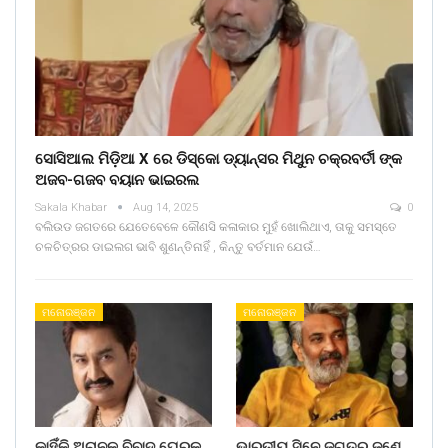
ସୋସିଆଲ ମିଡ଼ିଆ X ରେ ଡିସ୍କୋ ଡ୍ୟାନ୍ସର ମିଥୁନ ଚକ୍ରବର୍ତୀ ଙ୍କ
ଅଜବ-ଗଜବ ବୟାନ ଭାଇରଲ
Sakala Khabar
Aug 14, 2025
0
ବଲିଉଡ ଜଗତରେ ଯେତେବେଳେ କୌଣସି କଳାକାର ମୁହଁ ଖୋଲିଥାଏ, ତାକୁ ସମସ୍ତେ
ଚଳଚିତ୍ରର ଡାଇଲଗ ଭାବି ଶୁଣନ୍ତିନାହିଁ , କିନ୍ତୁ ବର୍ତମାନ ଯେଉଁ…
ମନୋରଞ୍ଜନ
ମନୋରଞ୍ଜନ
କାହିଁକି ଅଚାନକ ବିବାଦ ଘେରକୁ
ଭାରତୀୟ ସିନେ ଜଗତର ଜଣେ