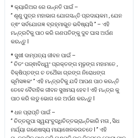
* କ୍ୟାରିଅର ରେ ଉନ୍ନତି ପାଇଁ –
” ଶୃଣୁ ପୁତ୍ର ମହାଭାଗ ଯୋଗସନ୍ତି ପ୍ରଦାୟକମ , ଯେନ
ତ୍ଵଂ ସର୍ବଯୋଗଜ୍ଞ ବ୍ରହ୍ମାଭୁତ ଭବିଷ୍ୟସି ” – ଏହି
ମନ୍ତ୍ରଟିକୁ ପାଠ କରି ଗଣପତିଙ୍କୁ ଦୁବ ଘାସ ଅର୍ପଣ
କରନ୍ତୁ l
* ସୁଖୀ ଦାମ୍ପତ୍ୟ ଜୀବନ ପାଇଁ –
” ଚିତଂ ପଜ୍ଵାବିଧ୍ୱଂ ପ୍ରକ୍ତଙ୍ଗ ମୂଢ଼ଙ୍ଗ ମହାମତେ ,
ବିକ୍ଷିପ୍ତଙ୍ଗ ଚ ତଥୈକା ଗ୍ରଙ୍ଗ ନିରୋଧଙ୍ଗ
ଭୂମିସଜ୍ଞକଂ ” ଏହି ମନ୍ତ୍ରଟିକୁ ଯଦି ଆପଣ ପାଠ କରନ୍ତି
ତେବେ ବୈବାହିକ ଜୀବନ ସୁଖମୟ ହେବ l ଏହି ମନ୍ତ୍ର କୁ
ପାଠ କରି ଲଡୁ ଭୋଗ ରେ ଅର୍ପଣ କରନ୍ତୁ l
* ଧନ ପ୍ରାପ୍ତି ପାଇଁ –
” ଚିତ୍ତରୁପା ସ୍ୱୟଂବୁଦ୍ଧିଚିତ୍ତଭ୍ରାନ୍ତିକାରି ମତା , ସିଧ
ମର୍ଯ୍ୟା ଗଣେଷସ୍ୟ ମାୟାଖେଳକଉଚତେ l ” ଏହି