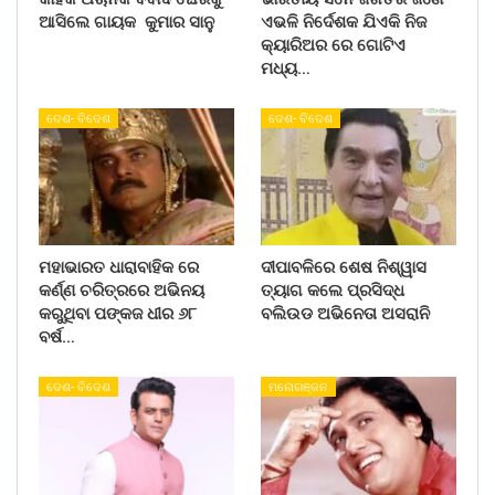
ଆସିଲେ ଗାୟକ କୁମାର ସାନୁ
ଏଭଳି ନିର୍ଦେଶକ ଯିଏକି ନିଜ
କ୍ୟାରିଅର ରେ ଗୋଟିଏ
ମଧ୍ୟ…
ଦେଶ- ବିଦେଶ
ଦେଶ- ବିଦେଶ
ମହାଭାରତ ଧାରାବାହିକ ରେ
ଦୀପାବଳିରେ ଶେଷ ନିଶ୍ୱାସ
କର୍ଣ୍ଣ ଚରିତ୍ରରେ ଅଭିନୟ
ତ୍ୟାଗ କଲେ ପ୍ରସିଦ୍ଧ
କରୁଥିବା ପଙ୍କଜ ଧୀର ୬୮
ବଲିଉଡ ଅଭିନେତା ଅସରାନି
ବର୍ଷ…
ଦେଶ- ବିଦେଶ
ମନୋରଞ୍ଜନ