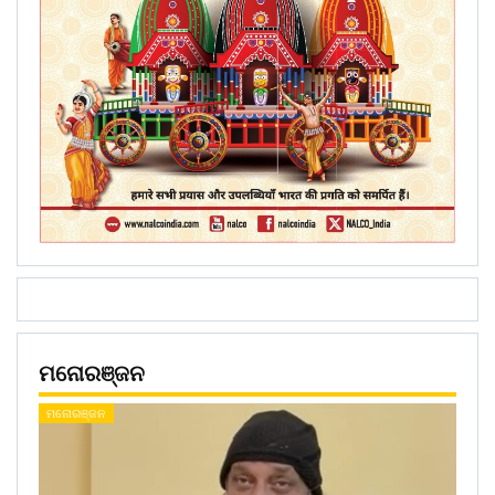
ମନୋରଞ୍ଜନ
ମନୋରଞ୍ଜନ