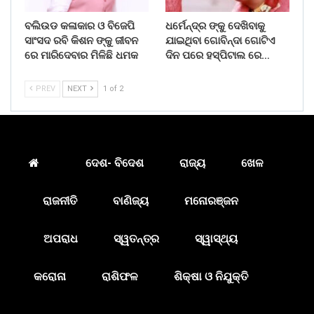
ବଲିଉଡ କଳାକାର ଓ ବିଜେପି
ଧର୍ମେନ୍ଦ୍ର ଙ୍କୁ ଦେଖିବାକୁ
ସାଂସଦ ରବି କିଶନ ଙ୍କୁ ଜୀବନ
ଯାଇଥିବା ଗୋବିନ୍ଦା ଗୋଟିଏ
ରେ ମାରିଦେବାର ମିଳିଛି ଧମକ
ଦିନ ପରେ ହସ୍ପିଟାଲ ରେ…
PREV
NEXT
1 of 2
ଦେଶ- ବିଦେଶ
ରାଜ୍ୟ
ଖେଳ
ରାଜନୀତି
ବାଣିଜ୍ୟ
ମନୋରଞ୍ଜନ
ଅପରାଧ
ସ୍ୱତନ୍ତ୍ର
ସ୍ୱାସ୍ଥ୍ୟ
କରୋନା
ରାଶିଫଳ
ଶିକ୍ଷା ଓ ନିଯୁକ୍ତି