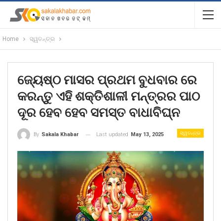
Home
ସ୍ୱତନ୍ତ୍ର
ଜ୍ୟେଷ୍ଠ ମାସର ପ୍ରଥମ ବୁଧବାର ରେ
କରନ୍ତୁ ଏହି ଶକ୍ତିଶାଳୀ ମନ୍ତ୍ରର ପାଠ
ଦୂର ହେବ ହେବ ସମସ୍ତ ବାଧାବିଘ୍ନ
ସ୍ୱତନ୍ତ୍ର
Last updated
May 13, 2025
By
Sakala Khabar