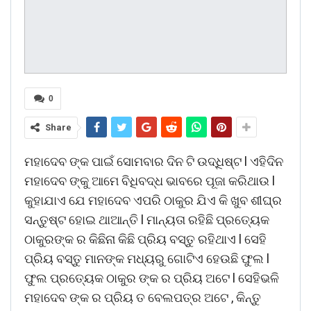
0
Share
ମହାଦେବ ଙ୍କ ପାଇଁ ସୋମବାର ଦିନ ଟି ଉଦ୍ଧିଷ୍ଟ l ଏହିଦିନ
ମହାଦେବ ଙ୍କୁ ଆମେ ବିଧିବଦ୍ଧ ଭାବରେ ପୂଜା କରିଥାଉ l
କୁହାଯାଏ ଯେ ମହାଦେବ ଏପରି ଠାକୁର ଯିଏ କି ଖୁବ ଶୀଘ୍ର
ସନ୍ତୁଷ୍ଟ ହୋଇ ଥାଆନ୍ତି l ମାନ୍ୟତା ରହିଛି ପ୍ରତ୍ୟେକ
ଠାକୁରଙ୍କ ର କିଛିନା କିଛି ପ୍ରିୟ ବସ୍ତୁ ରହିଥାଏ l ସେହି
ପ୍ରିୟ ବସ୍ତୁ ମାନଙ୍କ ମଧ୍ୟରୁ ଗୋଟିଏ ହେଉଛି ଫୁଲ l
ଫୁଲ ପ୍ରତ୍ୟେକ ଠାକୁର ଙ୍କ ର ପ୍ରିୟ ଅଟେ l ସେହିଭଳି
ମହାଦେବ ଙ୍କ ର ପ୍ରିୟ ତ ବେଲପତ୍ର ଅଟେ , କିନ୍ତୁ