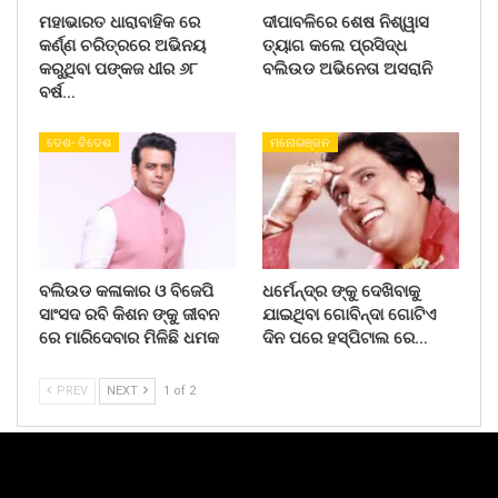
ମହାଭାରତ ଧାରାବାହିକ ରେ
ଦୀପାବଳିରେ ଶେଷ ନିଶ୍ୱାସ
କର୍ଣ୍ଣ ଚରିତ୍ରରେ ଅଭିନୟ
ତ୍ୟାଗ କଲେ ପ୍ରସିଦ୍ଧ
କରୁଥିବା ପଙ୍କଜ ଧୀର ୬୮
ବଲିଉଡ ଅଭିନେତା ଅସରାନି
ବର୍ଷ…
ଦେଶ- ବିଦେଶ
ମନୋରଞ୍ଜନ
ବଲିଉଡ କଳାକାର ଓ ବିଜେପି
ଧର୍ମେନ୍ଦ୍ର ଙ୍କୁ ଦେଖିବାକୁ
ସାଂସଦ ରବି କିଶନ ଙ୍କୁ ଜୀବନ
ଯାଇଥିବା ଗୋବିନ୍ଦା ଗୋଟିଏ
ରେ ମାରିଦେବାର ମିଳିଛି ଧମକ
ଦିନ ପରେ ହସ୍ପିଟାଲ ରେ…
PREV
NEXT
1 of 2