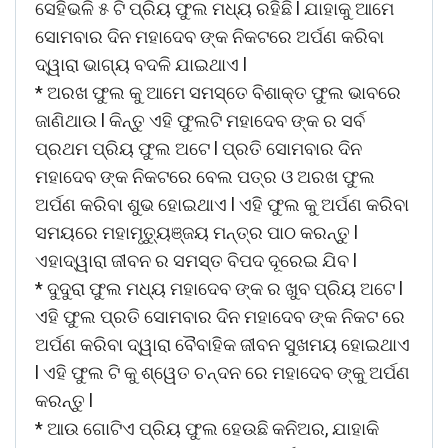
ସେହିଭଳି ୫ ଟି ପ୍ରିୟ ଫୁଲ ମଧ୍ୟ ରହିଛି l ଯାହାକୁ ଆମେ
ସୋମବାର ଦିନ ମହାଦେବ ଙ୍କ ନିକଟରେ ଅର୍ପଣ କରିବା
ଦ୍ୱାରା ଭାଗ୍ୟ ବଦଳି ଯାଇଥାଏ l
* ଅରଖ ଫୁଲ କୁ ଆମେ ସମସ୍ତେ ବିଶାକ୍ତ ଫୁଲ ଭାବରେ
ଜାଣିଥାଉ l କିନ୍ତୁ ଏହି ଫୁଲଟି ମହାଦେବ ଙ୍କ ର ସର୍ବ
ପ୍ରଥମ ପ୍ରିୟ ଫୁଲ ଅଟେ l ପ୍ରତି ସୋମବାର ଦିନ
ମହାଦେବ ଙ୍କ ନିକଟରେ ବେଲ ପତ୍ର ଓ ଅରଖ ଫୁଲ
ଅର୍ପଣ କରିବା ଶୁଭ ହୋଇଥାଏ l ଏହି ଫୁଲ କୁ ଅର୍ପଣ କରିବା
ସମୟରେ ମହାମୃତ୍ୟୁଞ୍ଜୟ ମନ୍ତ୍ର ପାଠ କରନ୍ତୁ l
ଏହାଦ୍ୱାରା ଜୀବନ ର ସମସ୍ତ ବିପଦ ଦୂରେଇ ଯିବ l
* ଦୁଦୁରା ଫୁଲ ମଧ୍ୟ ମହାଦେବ ଙ୍କ ର ଖୁବ ପ୍ରିୟ ଅଟେ l
ଏହି ଫୁଲ ପ୍ରତି ସୋମବାର ଦିନ ମହାଦେବ ଙ୍କ ନିକଟ ରେ
ଅର୍ପଣ କରିବା ଦ୍ୱାରା ବୈବାହିକ ଜୀବନ ସୁଖମୟ ହୋଇଥାଏ
l ଏହି ଫୁଲ ଟି କୁ ଶ୍ୱେତ ଚନ୍ଦନ ରେ ମହାଦେବ ଙ୍କୁ ଅର୍ପଣ
କରନ୍ତୁ l
* ଆଉ ଗୋଟିଏ ପ୍ରିୟ ଫୁଲ ହେଉଛି କନିଅର, ଯାହାକି