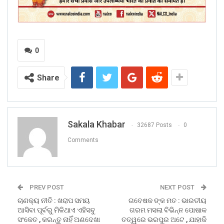
0
Share
Sakala Khabar
32687 Posts
0
Comments
PREV POST
NEXT POST
ଚାଣକ୍ୟ ନୀତି : ଖରାପ ସମୟ
ଗବେଷକ ଙ୍କ ମତ : ଭାରତୀୟ
ଆସିବା ପୂର୍ବରୁ ମିଳିଥାଏ ଏହିସବୁ
ଗରମ ମସଲା ବିଭିନ୍ନ ପୋଷାକ
ସଂକେତ , କରନ୍ତୁ ନାହିଁ ଅଣଦେଖା
ତତ୍ୱରେ ଭରପୁର ଅଟେ , ଯାହାକି