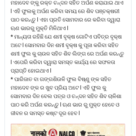
ମହାଦେବ ଙ୍କୁ ରକ୍ତ ଚନ୍ଦନ ସହିତ ଅର୍ପଣ କରାଯାଇ ଥାଏ
l ଏହି ଫୁଲକୁ ଅର୍ପଣ କରିବା ସମୟ ରେ ଶିବ ପଞ୍ଚକ୍ଷରୀ
ପାଠ କରନ୍ତୁ l ଏହା ପ୍ରତି ସୋମବାର ରେ କରିବା ଦ୍ୱାରା
ଋଣ ଭାରରୁ ମୁକ୍ତି ମିଳିଥାଏ l
* ମାନ୍ୟତା ରହିଛି ଯେ ଶମୀ ବୃକ୍ଷ ଗୋଟିଏ ପବିତ୍ର ବୃକ୍ଷ
ଅଟେ l ସୋମବାର ଦିନ ଶମୀ ବୃକ୍ଷ କୁ ପୂଜା କରିବା ସହିତ
ଶମୀ ଫୁଲ କୁ ଚାଉଳ ସହିତ ଶିବ ଲିଙ୍ଗ ରେ ଅର୍ପଣ କରନ୍ତୁ
l ଏପେରି କରିବା ଦ୍ୱାରା ସମସ୍ତ କାର୍ଯ୍ୟ ରେ ସଫଳତା
ପ୍ରାପ୍ତି ହୋଇଥାଏ l
* ପାରିଜାତ ବା ଗଙ୍ଗଶିଉଳି ଫୁଲ ବିଷ୍ଣୁ ଙ୍କ ସହିତ
ମହାଦେବ ଙ୍କ ର ଖୁବ ପ୍ରିୟ ଅଟେ l ଏହି ଫୁଲ କୁ
ସୋମବାର ଦିନ ବେଲ ପତ୍ର ଓ ଚନ୍ଦନ ସହିତ ଶିବ ଚାଳିଶା
ପାଠ କରି ଅର୍ପଣ କରନ୍ତୁ l ଋଣ ଭାର ରୁ ମୁକ୍ତ ହେବେ ଓ
ଜୀବନ ର ସମସ୍ତ କଷ୍ଟ ଦୂର ହେବ l