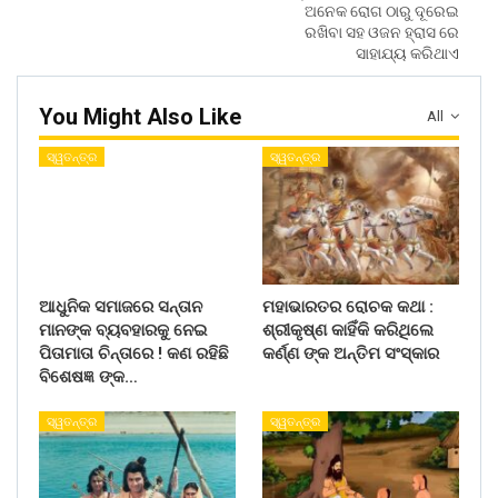
ଅନେକ ରୋଗ ଠାରୁ ଦୂରେଇ
ରଖିବା ସହ ଓଜନ ହ୍ରାସ ରେ
ସାହାଯ୍ୟ କରିଥାଏ
You Might Also Like
All
ସ୍ୱତନ୍ତ୍ର
ସ୍ୱତନ୍ତ୍ର
ଆଧୁନିକ ସମାଜରେ ସନ୍ତାନ
ମହାଭାରତର ରୋଚକ କଥା :
ମାନଙ୍କ ବ୍ୟବହାରକୁ ନେଇ
ଶ୍ରୀକୃଷ୍ଣ କାହିଁକି କରିଥିଲେ
ପିତାମାତା ଚିନ୍ତାରେ ! କଣ ରହିଛି
କର୍ଣ୍ଣ ଙ୍କ ଅନ୍ତିମ ସଂସ୍କାର
ବିଶେଷଜ୍ଞ ଙ୍କ…
ସ୍ୱତନ୍ତ୍ର
ସ୍ୱତନ୍ତ୍ର