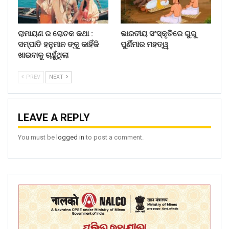
ରାମାୟଣ ର ରୋଚକ କଥା :
ଭାରତୀୟ ସଂସ୍କୃତିରେ ଗୁରୁ
ସମ୍ପାତି ହନୁମାନ ଙ୍କୁ କାହିଁକି
ପୁର୍ଣିମାର ମହତ୍ୱ
ଖାଇବାକୁ ଚାହୁଁଥିଲା
PREV
NEXT
LEAVE A REPLY
You must be
logged in
to post a comment.