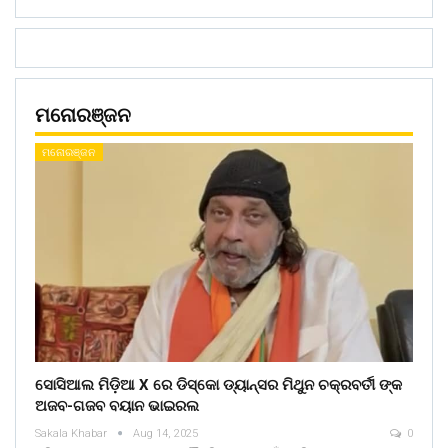
ମନୋରଞ୍ଜନ
ମନୋରଞ୍ଜନ
ସୋସିଆଲ ମିଡ଼ିଆ X ରେ ଡିସ୍କୋ ଡ୍ୟାନ୍ସର ମିଥୁନ ଚକ୍ରବର୍ତୀ ଙ୍କ
ଅଜବ-ଗଜବ ବୟାନ ଭାଇରଲ
Sakala Khabar
Aug 14, 2025
0