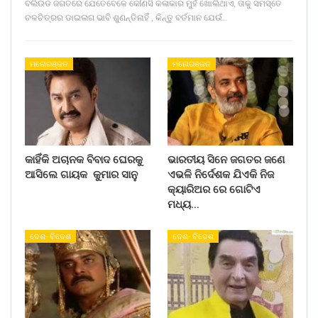
ବଲିଉଡ ଜଗତରେ ଯେତେବେଳେ କୌଣସି କଳାକାର ମୁହଁ ଖୋଲିଥାଏ, ତାକୁ ସମସ୍ତେ
ଚଳଚିତ୍ରର ଡାଇଲଗ ଭାବି ଶୁଣନ୍ତିନାହିଁ , କିନ୍ତୁ ବର୍ତମାନ ଯେଉଁ…
ମନୋରଞ୍ଜନ
ମନୋରଞ୍ଜନ
କାହିଁକି ଅଚାନକ ବିବାଦ ଘେରକୁ
ଭାରତୀୟ ସିନେ ଜଗତର ଜଣେ
ଆସିଲେ ଗାୟକ କୁମାର ସାନୁ
ଏଭଳି ନିର୍ଦେଶକ ଯିଏକି ନିଜ
କ୍ୟାରିଅର ରେ ଗୋଟିଏ
ମଧ୍ୟ…
ଦେଶ- ବିଦେଶ
ଦେଶ- ବିଦେଶ