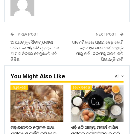
PREV POST
NEXT POST
ଆପଣଙ୍କୁ ସୌଭାଗ୍ୟଶାଳୀ
ଆମେରିକାରେ ପ୍ରାୟ ଦେଢ଼ କୋଟି
କରିପାରେ ଏହି ୫ଟି ସ୍ବପ୍ନ : କଣ
ଲୋକଙ୍କ ଘରେ ପାଣି ପହଞ୍ଚି
ଆପଣ ନିଦରେ ଦେଖୁଛନ୍ତି ଏହି
ପାରୁ ନାହିଁ : ବରଫକୁ ଗରମ କରି
ଜିନିଷ
ପିଉଛନ୍ତି ପାଣି
You Might Also Like
All
ସ୍ୱତନ୍ତ୍ର
ଦେଶ- ବିଦେଶ
ମହାଭାରତର ରୋଚକ କଥା :
ଏହି ୫ଟି ଖାଦ୍ୟ ପଦାର୍ଥ ମଣିଷ
ଶ୍ରୀକୃଷ୍ଣ କାହିଁକି କରିଥିଲେ
ଶରୀରରୁ କ୍ୟାଲସିୟମ କୁ କରି