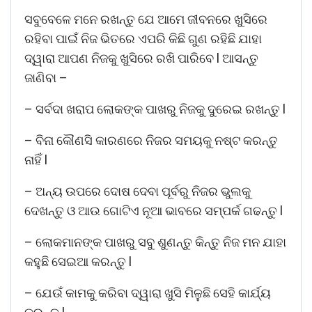
ସବୁବେଳେ ମନେ ରଖନ୍ତୁ ଯେ ଆମେ ଜୀବନରେ ଖୁସିରେ
ରହିବା ପାଇଁ ନିଜ ଭିତରେ ଏପରି କିଛି ଗୁଣ ରହିଛି ଯାହା
ଦ୍ୱାରା ଆପଣ ନିଜକୁ ଖୁସିରେ ରଖି ପାରିବେ l ଆସନ୍ତୁ
ଜାଣିବା –
– ସର୍ବଦା ଖରାପ ଲୋକଙ୍କ ପାଖରୁ ନିଜକୁ ଦୁରେଇ ରଖନ୍ତୁ l
– ବିନା କୌଣସି କାରଣରେ ନିଜର ସମୟକୁ ନଷ୍ଟ କରନ୍ତୁ
ନାହିଁ l
– ଅନ୍ୟ ଉପରେ ଦୋଷ ଦେବା ପୂର୍ବରୁ ନିଜର ଭୁଲକୁ
ଦେଖନ୍ତୁ ଓ ଆଉ ଗୋଟିଏ ନୂଆ ଭାବରେ ସମ୍ପର୍କ ଗଢନ୍ତୁ l
– ଲୋକମାନଙ୍କ ପାଖରୁ ସବୁ ଶୁଣନ୍ତୁ କିନ୍ତୁ ନିଜ ମନ ଯାହା
କହୁଛି ସେଇଆ କରନ୍ତୁ l
– ଯେଉଁ କାମକୁ କରିବା ଦ୍ୱାରା ଖୁସି ମିଳୁଛି ସେହି କାର୍ଯ୍ୟ