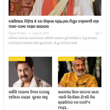
ସୋସିଆଲ ମିଡ଼ିଆ X ରେ ଡିସ୍କୋ ଡ୍ୟାନ୍ସର ମିଥୁନ ଚକ୍ରବର୍ତୀ ଙ୍କ
ଅଜବ-ଗଜବ ବୟାନ ଭାଇରଲ
Sakala Khabar
Aug 14, 2025
0
ବଲିଉଡ ଜଗତରେ ଯେତେବେଳେ କୌଣସି କଳାକାର ମୁହଁ ଖୋଲିଥାଏ, ତାକୁ ସମସ୍ତେ
ଚଳଚିତ୍ରର ଡାଇଲଗ ଭାବି ଶୁଣନ୍ତିନାହିଁ , କିନ୍ତୁ ବର୍ତମାନ ଯେଉଁ…
ମନୋରଞ୍ଜନ
ମନୋରଞ୍ଜନ
କାହିଁକି ଅଚାନକ ବିବାଦ ଘେରକୁ
ଭାରତୀୟ ସିନେ ଜଗତର ଜଣେ
ଆସିଲେ ଗାୟକ କୁମାର ସାନୁ
ଏଭଳି ନିର୍ଦେଶକ ଯିଏକି ନିଜ
କ୍ୟାରିଅର ରେ ଗୋଟିଏ
ମଧ୍ୟ…