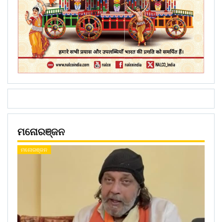
ମନୋରଞ୍ଜନ
ମନୋରଞ୍ଜନ