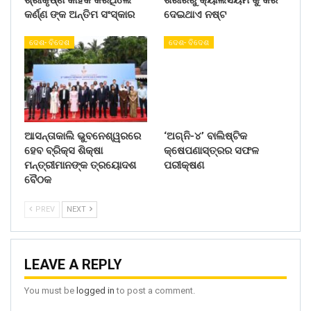
କର୍ଣ୍ଣ ଙ୍କ ଅନ୍ତିମ ସଂସ୍କାର
ଦେଇଥାଏ ନଷ୍ଟ
ଦେଶ- ବିଦେଶ
ଦେଶ- ବିଦେଶ
ଆସନ୍ତାକାଲି ଭୁବନେଶ୍ୱରରେ
‘ଅଗ୍ନି-୪’ ବାଲିଷ୍ଟିକ
ହେବ ବ୍ରିକ୍ସ ଶିକ୍ଷା
କ୍ଷେପଣାସ୍ତ୍ରର ସଫଳ
ମନ୍ତ୍ରୀମାନଙ୍କ ତ୍ରୟୋଦଶ
ପରୀକ୍ଷଣ
ବୈଠକ
PREV
NEXT
LEAVE A REPLY
You must be
logged in
to post a comment.