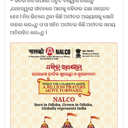
– ସର୍ବଦା ନିଜ ଉପରେ ଅତୁଟ ବିଶ୍ୱାସ ରଖନ୍ତୁ
,ଯାହାଦ୍ୱାରା ଜୀବନରେ ଆଗକୁ ବଢିବାର ଇଛା ଜାଗ୍ରତ
ହେବ l ନିଜ ଭିତରେ ଥିବା କିଛି ଅତୀତର ଅଭ୍ୟାସକୁ ଖୋଜି
ବାହାର କରନ୍ତୁ ଓ ତା ସହିତ ଅତୀତର କିଛି ଅତୀତର ସମୟ
ଅତିବାହିତ କରନ୍ତୁ l