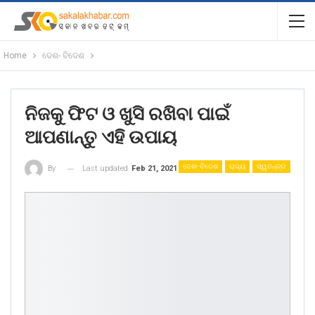
Home
ଦେଶ- ବିଦେଶ
ନିଜକୁ ଫିଟ ଓ ଖୁସି ରଖିବା ପାଇଁ
ଆପଣାନ୍ତୁ ଏହି ଉପାୟ
ଦେଶ- ବିଦେଶ
ରାଜ୍ୟ
ସ୍ୱତନ୍ତ୍ର
Last updated
Feb 21, 2021
By