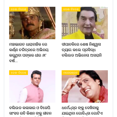
ଦେଶ- ବିଦେଶ
ଦେଶ- ବିଦେଶ
ମହାଭାରତ ଧାରାବାହିକ ରେ
ଦୀପାବଳିରେ ଶେଷ ନିଶ୍ୱାସ
କର୍ଣ୍ଣ ଚରିତ୍ରରେ ଅଭିନୟ
ତ୍ୟାଗ କଲେ ପ୍ରସିଦ୍ଧ
କରୁଥିବା ପଙ୍କଜ ଧୀର ୬୮
ବଲିଉଡ ଅଭିନେତା ଅସରାନି
ବର୍ଷ…
ଦେଶ- ବିଦେଶ
ମନୋରଞ୍ଜନ
ବଲିଉଡ କଳାକାର ଓ ବିଜେପି
ଧର୍ମେନ୍ଦ୍ର ଙ୍କୁ ଦେଖିବାକୁ
ସାଂସଦ ରବି କିଶନ ଙ୍କୁ ଜୀବନ
ଯାଇଥିବା ଗୋବିନ୍ଦା ଗୋଟିଏ