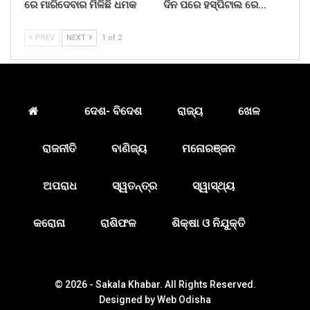
ରେ ମାରିଦେବାର ମିଳିଛି ଧମକ
ଦିନ ପରେ ହସ୍ପିଟାଲ ରେ…
PREV
NEXT
1 of 2
ଦେଶ- ବିଦେଶ
ରାଜ୍ୟ
ଖେଳ
ରାଜନୀତି
ବାଣିଜ୍ୟ
ମନୋରଞ୍ଜନ
ଅପରାଧ
ସ୍ୱତନ୍ତ୍ର
ସ୍ୱାସ୍ଥ୍ୟ
କରୋନା
ରାଶିଫଳ
ଶିକ୍ଷା ଓ ନିଯୁକ୍ତି
© 2026 - Sakala Khabar. All Rights Reserved.
Designed by
Web Odisha