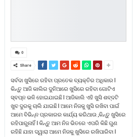
0
Share
ସର୍ବଦା ଖୁସିରେ ରହିବା ପ୍ରତେକ ବ୍ୟକ୍ତିର ଅଧିକାର l
କିନ୍ତୁ ଆଜି କାଲିର ଦୁନିଆରେ ଖୁସିରେ ରହିବା ଗୋଟିଏ
ସ୍ବପ୍ନ ଭଳି ହୋଇଯାଇଛି l ଆଜିକାଲି ଏହି ଖୁସି ଶବ୍ଦଟି
ଖୁବ ଦୁରକୁ ଚାଲି ଯାଇଛି l ଆମେ ନିଜକୁ ଖୁସି ରଖିବା ପାଇଁ
ଆମେ ବିଭିନ୍ନ ପ୍ରକାରର କାର୍ଯ୍ୟ କରିଥାଉ ,କିନ୍ତୁ ଖୁସିରେ
ରହିପାରୁନାହିଁ l କିନ୍ତୁ ଆମ ନିଜ ଭିତରେ ଏପରି କିଛି ଗୁଣ
ରହିଛି ଯାହା ଦ୍ୱାରା ଆମେ ନିଜକୁ ଖୁସିରେ ରଖିପାରିବା l