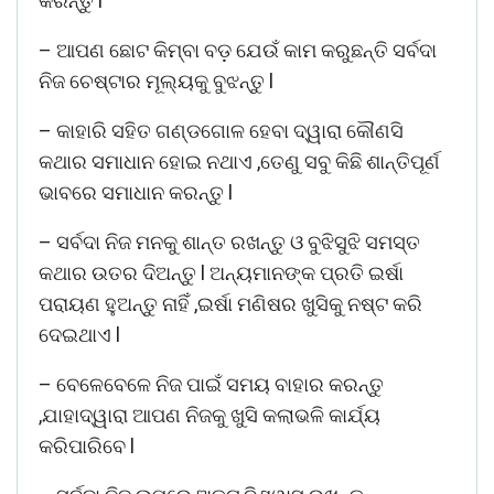
କରନ୍ତୁ l
– ଆପଣ ଛୋଟ କିମ୍ବା ବଡ଼ ଯେଉଁ କାମ କରୁଛନ୍ତି ସର୍ବଦା
ନିଜ ଚେଷ୍ଟାର ମୂଲ୍ୟକୁ ବୁଝନ୍ତୁ l
– କାହାରି ସହିତ ଗଣ୍ଡଗୋଳ ହେବା ଦ୍ୱାରା କୌଣସି
କଥାର ସମାଧାନ ହୋଇ ନଥାଏ ,ତେଣୁ ସବୁ କିଛି ଶାନ୍ତିପୂର୍ଣ
ଭାବରେ ସମାଧାନ କରନ୍ତୁ l
– ସର୍ବଦା ନିଜ ମନକୁ ଶାନ୍ତ ରଖନ୍ତୁ ଓ ବୁଝିସୁଝି ସମସ୍ତ
କଥାର ଉତର ଦିଅନ୍ତୁ l ଅନ୍ୟମାନଙ୍କ ପ୍ରତି ଇର୍ଷା
ପରାୟଣ ହୁଅନ୍ତୁ ନାହିଁ ,ଇର୍ଷା ମଣିଷର ଖୁସିକୁ ନଷ୍ଟ କରି
ଦେଇଥାଏ l
– ବେଳେବେଳେ ନିଜ ପାଇଁ ସମୟ ବାହାର କରନ୍ତୁ
,ଯାହାଦ୍ୱାରା ଆପଣ ନିଜକୁ ଖୁସି କଲାଭଳି କାର୍ଯ୍ୟ
କରିପାରିବେ l