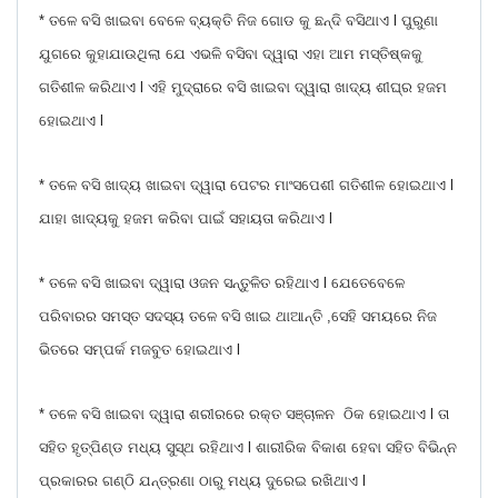
* ତଳେ ବସି ଖାଇବା ବେଳେ ବ୍ୟକ୍ତି ନିଜ ଗୋଡ କୁ ଛନ୍ଦି ବସିଥାଏ l ପୁରୁଣା
ଯୁଗରେ କୁହାଯାଉଥିଲା ଯେ ଏଭଳି ବସିବା ଦ୍ୱାରା ଏହା ଆମ ମସ୍ତିଷ୍କକୁ
ଗତିଶୀଳ କରିଥାଏ l ଏହି ମୁଦ୍ରାରେ ବସି ଖାଇବା ଦ୍ୱାରା ଖାଦ୍ୟ ଶୀଘ୍ର ହଜମ
ହୋଇଥାଏ l
* ତଳେ ବସି ଖାଦ୍ୟ ଖାଇବା ଦ୍ୱାରା ପେଟର ମାଂସପେଶୀ ଗତିଶୀଳ ହୋଇଥାଏ l
ଯାହା ଖାଦ୍ୟକୁ ହଜମ କରିବା ପାଇଁ ସହାୟତା କରିଥାଏ l
* ତଳେ ବସି ଖାଇବା ଦ୍ୱାରା ଓଜନ ସନ୍ତୁଳିତ ରହିଥାଏ l ଯେତେବେଳେ
ପରିବାରର ସମସ୍ତ ସଦସ୍ୟ ତଳେ ବସି ଖାଇ ଥାଆନ୍ତି ,ସେହି ସମୟରେ ନିଜ
ଭିତରେ ସମ୍ପର୍କ ମଜବୁତ ହୋଇଥାଏ l
* ତଳେ ବସି ଖାଇବା ଦ୍ୱାରା ଶରୀରରେ ରକ୍ତ ସଞ୍ଚାଳନ ଠିକ ହୋଇଥାଏ l ତା
ସହିତ ହୃତ୍ପିଣ୍ଡ ମଧ୍ୟ ସୁସ୍ଥ ରହିଥାଏ l ଶାରୀରିକ ବିକାଶ ହେବା ସହିତ ବିଭିନ୍ନ
ପ୍ରକାରର ଗଣ୍ଠି ଯନ୍ତ୍ରଣା ଠାରୁ ମଧ୍ୟ ଦୁରେଇ ରଖିଥାଏ l