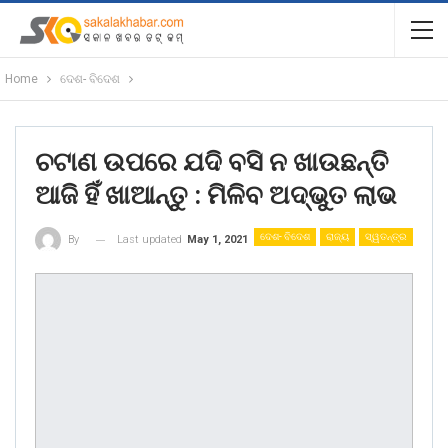
Home
ଦେଶ- ବିଦେଶ
ଚଟାଣ ଉପରେ ଯଦି ବସି ନ ଖାଉଛନ୍ତି
ଆଜି ହିଁ ଖାଆନ୍ତୁ : ମିଳିବ ଅଦ୍ଭୁତ ଲାଭ
ଦେଶ- ବିଦେଶ
ରାଜ୍ୟ
ସ୍ୱତନ୍ତ୍ର
Last updated
May 1, 2021
By