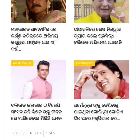
ମହାଭାରତ ଧାରାବାହିକ ରେ
ଦୀପାବଳିରେ ଶେଷ ନିଶ୍ୱାସ
କର୍ଣ୍ଣ ଚରିତ୍ରରେ ଅଭିନୟ
ତ୍ୟାଗ କଲେ ପ୍ରସିଦ୍ଧ
କରୁଥିବା ପଙ୍କଜ ଧୀର ୬୮
ବଲିଉଡ ଅଭିନେତା ଅସରାନି
ବର୍ଷ…
ଦେଶ- ବିଦେଶ
ମନୋରଞ୍ଜନ
ବଲିଉଡ କଳାକାର ଓ ବିଜେପି
ଧର୍ମେନ୍ଦ୍ର ଙ୍କୁ ଦେଖିବାକୁ
ସାଂସଦ ରବି କିଶନ ଙ୍କୁ ଜୀବନ
ଯାଇଥିବା ଗୋବିନ୍ଦା ଗୋଟିଏ
ରେ ମାରିଦେବାର ମିଳିଛି ଧମକ
ଦିନ ପରେ ହସ୍ପିଟାଲ ରେ…
PREV
NEXT
1 of 2