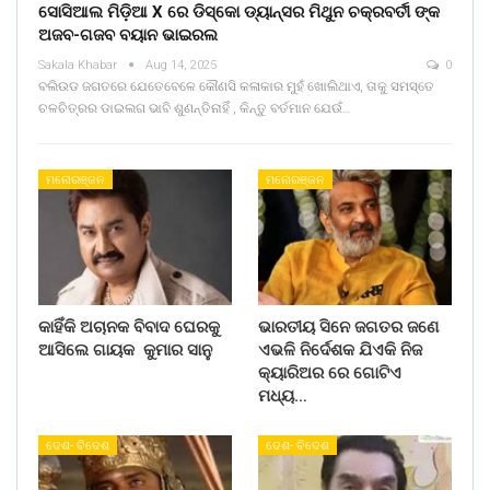
ସୋସିଆଲ ମିଡ଼ିଆ X ରେ ଡିସ୍କୋ ଡ୍ୟାନ୍ସର ମିଥୁନ ଚକ୍ରବର୍ତୀ ଙ୍କ
ଅଜବ-ଗଜବ ବୟାନ ଭାଇରଲ
Sakala Khabar
Aug 14, 2025
0
ବଲିଉଡ ଜଗତରେ ଯେତେବେଳେ କୌଣସି କଳାକାର ମୁହଁ ଖୋଲିଥାଏ, ତାକୁ ସମସ୍ତେ
ଚଳଚିତ୍ରର ଡାଇଲଗ ଭାବି ଶୁଣନ୍ତିନାହିଁ , କିନ୍ତୁ ବର୍ତମାନ ଯେଉଁ…
ମନୋରଞ୍ଜନ
ମନୋରଞ୍ଜନ
କାହିଁକି ଅଚାନକ ବିବାଦ ଘେରକୁ
ଭାରତୀୟ ସିନେ ଜଗତର ଜଣେ
ଆସିଲେ ଗାୟକ କୁମାର ସାନୁ
ଏଭଳି ନିର୍ଦେଶକ ଯିଏକି ନିଜ
କ୍ୟାରିଅର ରେ ଗୋଟିଏ
ମଧ୍ୟ…
ଦେଶ- ବିଦେଶ
ଦେଶ- ବିଦେଶ