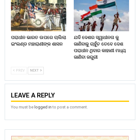
ପରାଧୀନ ଭାରତ ଉପରେ ଚାଲିଲା
ଯଦି ଦେଶର ସ୍ୱାଧୀନତା କୁ
ଇଂଲଣ୍ଡ ମହାରାଣୀଙ୍କ ଶାସନ
ଜାଣିବାକୁ ଚାହୁଁଚ ତେବେ ଦେଶ
ପରାଧୀନ ଥିବାର କାହାଣୀ ମଧ୍ୟ
ଜାଣିବା ଜରୁରୀ
PREV
NEXT
LEAVE A REPLY
You must be
logged in
to post a comment.