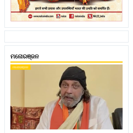
ମନୋରଞ୍ଜନ
ମନୋରଞ୍ଜନ