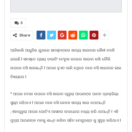
0
Share
ଆଜିକାଲି ଆଧୁନିକ ଯୁଗରେ ସମସ୍ତଙ୍କର ଖାଦ୍ୟ ଖାଇବାର ଶୈଳୀ ବଦଳି
ଯାଇଛି l ସମସ୍ତେ ପ୍ରାୟ ଡାଇନିଂ ଟେବୁଲ ଉପରେ ଖାଇବା ରଖି ଚୌକି
ଉପରେ ବସି ଖାଉଛନ୍ତି l ଆପଣ ହୁଏତ ଜାଣି ନଥିବେ ତଳେ ବସି ଖାଇବାର ଲାଭ
ବିଷୟରେ l
* ଆପଣ ଚଟାଣ ଉପରେ ବସି ଖାଇବା ଦ୍ୱାରା ଆପଣଙ୍କ ପାଚନ ପ୍ରକ୍ରିୟା
ସୁସ୍ଥ ରହିଥାଏ l ଆପଣ ତଳେ ବସି କେବଳ ଖାଦ୍ୟ ଖାଇ ନଥାଆନ୍ତି
,ଏହାଦ୍ୱାରା ଆପଣ ଗୋଟିଏ ଆସନର ଉପଯୋଗ ମଧ୍ୟ କରି ଥାଆନ୍ତି l ଏହି
ମୁଦ୍ରା ଆପଣଙ୍କ ମନକୁ ଶାନ୍ତ କରିବା ସହିତ ମେରୁଦଣ୍ଡ କୁ ସୁଦୃଢ କରିଥାଏ l