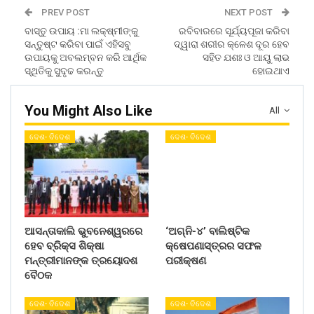
PREV POST
NEXT POST
ବାସ୍ତୁ ଉପାୟ :ମା ଲକ୍ଷ୍ମୀଙ୍କୁ
ରବିବାରରେ ସୂର୍ଯ୍ୟପୂଜା କରିବା
ସନ୍ତୁଷ୍ଟ କରିବା ପାଇଁ ଏହିସବୁ
ଦ୍ୱାରା ଶରୀର କ୍ଳେଶ ଦୂର ହେବ
ଉପାୟକୁ ଅବଲମ୍ବନ କରି ଆର୍ଥିକ
ସହିତ ଯଶଃ ଓ ଆୟୁ ଲାଭ
ସ୍ଥିତିକୁ ସୁଦୃଢ କରନ୍ତୁ
ହୋଇଥାଏ
You Might Also Like
All
ଦେଶ- ବିଦେଶ
ଦେଶ- ବିଦେଶ
ଆସନ୍ତାକାଲି ଭୁବନେଶ୍ୱରରେ
‘ଅଗ୍ନି-୪’ ବାଲିଷ୍ଟିକ
ହେବ ବ୍ରିକ୍ସ ଶିକ୍ଷା
କ୍ଷେପଣାସ୍ତ୍ରର ସଫଳ
ମନ୍ତ୍ରୀମାନଙ୍କ ତ୍ରୟୋଦଶ
ପରୀକ୍ଷଣ
ବୈଠକ
ଦେଶ- ବିଦେଶ
ଦେଶ- ବିଦେଶ