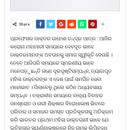
Share
ପ୍ରଫେସର ଡାକ୍ତର ଉମେଶ ଚନ୍ଦ୍ର ପାତ୍ର : ଆଜିର
କରୋନା ମହାମାରୀ ସମୟରେ ଦେବଦୂତ ଭାବେ
ଡାକ୍ତରମାନଙ୍କ ଅବଦାନକୁ ସମାଜ ସ୍ୱୀକୃତି ଦେଉଛି ।
ତେବେ ଆଜିପରି ସମୟରେ ସ୍ମରଣୀୟ ଭାବେ
ମନେପଡ଼ୁଛନ୍ତି ଜଣେ ଦୂରଦୃଷ୍ଟିସମ୍ପନ୍ନ, ତ୍ୟାଗପୂତ
ମହିଳା ଡାକ୍ତରଙ୍କ ଏ ଦେଶ ପାଇଁ ସମର୍ପିତ ସେବା
ମନୋଭାବ । ପିଲାବେଳୁ ଥିଲେ କଠିନ ଅଧ୍ୟବସାୟ
ସମ୍ପନ୍ନ । ତକ୍ରାଳୀନ ସମୟରେ ବାଲ୍ୟ ବିବାହର
ଜନଶ୍ରୋତ ଓ ନାରୀ ଶିକ୍ଷାର ବିରୋଧାଭାଷ ଭିତରେ
ପରିବାର ଓ ସମାଜର ସମସ୍ତ ପ୍ରତିକୂଳତାକୁ ଅତିକ୍ରମ
କରି ଭାରତର ପ୍ରଥମ ମହିଳା ଡାକ୍ତରାଣୀ ଭାବେ ଯେ
ଇତିହାସର ସ୍ୱର୍ଣ୍ଣାକ୍ଷରରେ ନିଜ ନାମକୁ ଲିପିବଦ୍ଧ