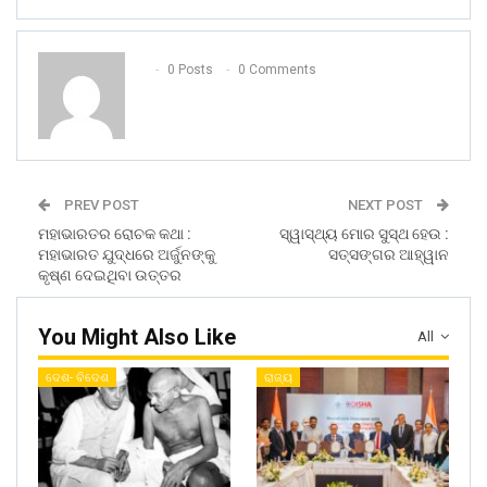
0 Posts
0 Comments
PREV POST
NEXT POST
ମହାଭାରତର ରୋଚକ କଥା :
ସ୍ୱାସ୍ଥ୍ୟ ମୋର ସୁସ୍ଥ ହେଉ :
ମହାଭାରତ ଯୁଦ୍ଧରେ ଅର୍ଜୁନଙ୍କୁ
ସତ୍ସଙ୍ଗର ଆହ୍ୱାନ
କୃଷ୍ଣ ଦେଇଥିବା ଉତ୍ତର
You Might Also Like
All
ଦେଶ- ବିଦେଶ
ରାଜ୍ୟ