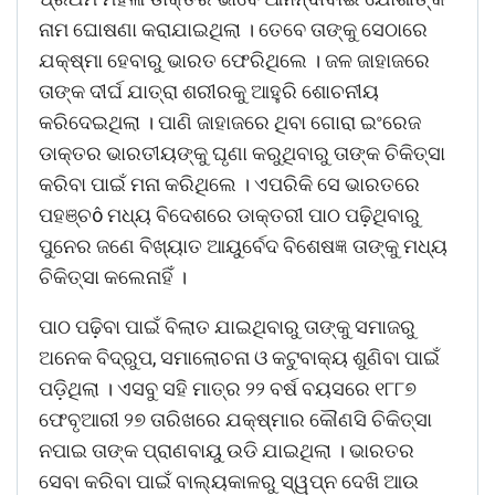
ନାମ ଘୋଷଣା କରାଯାଇଥିଲା । ତେବେ ତାଙ୍କୁ ସେଠାରେ
ଯକ୍ଷ୍ମା ହେବାରୁ ଭାରତ ଫେରିଥିଲେ । ଜଳ ଜାହାଜରେ
ତାଙ୍କ ଦୀର୍ଘ ଯାତ୍ରା ଶରୀରକୁ ଆହୁରି ଶୋଚନୀୟ
କରିଦେଇଥିଲା । ପାଣି ଜାହାଜରେ ଥିବା ଗୋରା ଇଂରେଜ
ଡାକ୍ତର ଭାରତୀୟଙ୍କୁ ଘୃଣା କରୁଥିବାରୁ ତାଙ୍କ ଚିକିତ୍ସା
କରିବା ପାଇଁ ମନା କରିଥିଲେ । ଏପରିକି ସେ ଭାରତରେ
ପହଞ୍ଚô ମଧ୍ୟ ବିଦେଶରେ ଡାକ୍ତରୀ ପାଠ ପଢ଼ିଥିବାରୁ
ପୁନେର ଜଣେ ବିଖ୍ୟାତ ଆୟୁର୍ବେଦ ବିଶେଷଜ୍ଞ ତାଙ୍କୁ ମଧ୍ୟ
ଚିକିତ୍ସା କଲେନାହିଁ ।
ପାଠ ପଢ଼ିବା ପାଇଁ ବିଲାତ ଯାଇଥିବାରୁ ତାଙ୍କୁ ସମାଜରୁ
ଅନେକ ବିଦ୍ରୁପ, ସମାଲୋଚନା ଓ କଟୁବାକ୍ୟ ଶୁଣିବା ପାଇଁ
ପଡ଼ିଥିଲା । ଏସବୁ ସହି ମାତ୍ର ୨୨ ବର୍ଷ ବୟସରେ ୧୮୮୭
ଫେବୃଆରୀ ୨୭ ତାରିଖରେ ଯକ୍ଷ୍ମାର କୌଣସି ଚିକିତ୍ସା
ନପାଇ ତାଙ୍କ ପ୍ରାଣବାୟୁ ଉଡି ଯାଇଥିଲା । ଭାରତର
ସେବା କରିବା ପାଇଁ ବାଲ୍ୟକାଳରୁ ସ୍ୱପ୍ନ ଦେଖି ଆଉ