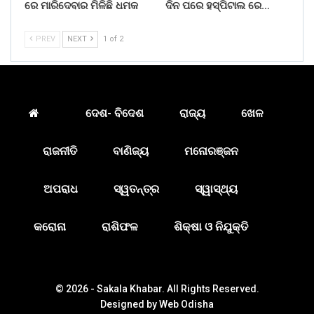
ରେ ମାରିଦେବାର ମିଳିଛି ଧମକ
ଦିନ ପରେ ହସ୍ପିଟାଲ ରେ…
PREV
NEXT
1 of 2
ଦେଶ- ବିଦେଶ
ରାଜ୍ୟ
ଖେଳ
ରାଜନୀତି
ବାଣିଜ୍ୟ
ମନୋରଞ୍ଜନ
ଅପରାଧ
ସ୍ୱତନ୍ତ୍ର
ସ୍ୱାସ୍ଥ୍ୟ
କରୋନା
ରାଶିଫଳ
ଶିକ୍ଷା ଓ ନିଯୁକ୍ତି
© 2026 - Sakala Khabar. All Rights Reserved.
Designed by
Web Odisha