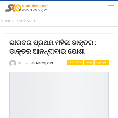
Home
ଦେଶ- ବିଦେଶ
ଭାରତର ପ୍ରଥମ ମହିଳା ଡାକ୍ତର :
ଡାକ୍ତର ଆନନ୍ଦୀବାଇ ଯୋଶୀ
ଦେଶ- ବିଦେଶ
ରାଜ୍ୟ
ସ୍ୱତନ୍ତ୍ର
On
Mar 28, 2021
By