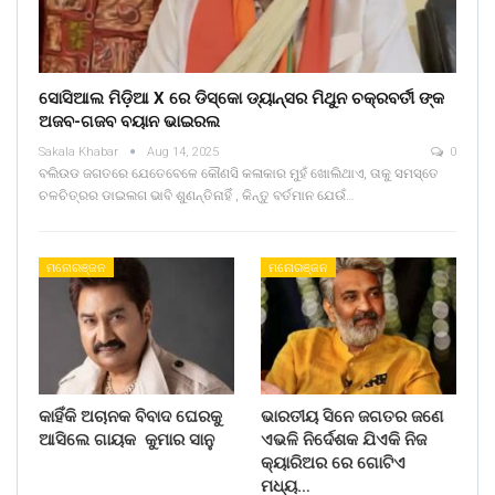
ସୋସିଆଲ ମିଡ଼ିଆ X ରେ ଡିସ୍କୋ ଡ୍ୟାନ୍ସର ମିଥୁନ ଚକ୍ରବର୍ତୀ ଙ୍କ
ଅଜବ-ଗଜବ ବୟାନ ଭାଇରଲ
Sakala Khabar
Aug 14, 2025
0
ବଲିଉଡ ଜଗତରେ ଯେତେବେଳେ କୌଣସି କଳାକାର ମୁହଁ ଖୋଲିଥାଏ, ତାକୁ ସମସ୍ତେ
ଚଳଚିତ୍ରର ଡାଇଲଗ ଭାବି ଶୁଣନ୍ତିନାହିଁ , କିନ୍ତୁ ବର୍ତମାନ ଯେଉଁ…
ମନୋରଞ୍ଜନ
ମନୋରଞ୍ଜନ
କାହିଁକି ଅଚାନକ ବିବାଦ ଘେରକୁ
ଭାରତୀୟ ସିନେ ଜଗତର ଜଣେ
ଆସିଲେ ଗାୟକ କୁମାର ସାନୁ
ଏଭଳି ନିର୍ଦେଶକ ଯିଏକି ନିଜ
କ୍ୟାରିଅର ରେ ଗୋଟିଏ
ମଧ୍ୟ…