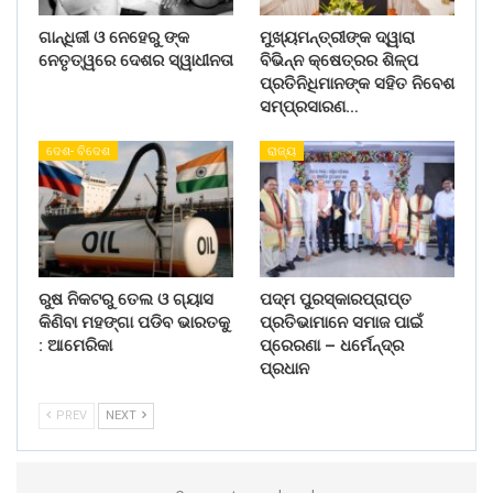
ଗାନ୍ଧିଜୀ ଓ ନେହେରୁ ଙ୍କ
ମୁଖ୍ୟମନ୍ତ୍ରୀଙ୍କ ଦ୍ୱାରା
ନେତୃତ୍ୱରେ ଦେଶର ସ୍ୱାଧୀନତା
ବିଭିନ୍ନ କ୍ଷେତ୍ରର ଶିଳ୍ପ
ପ୍ରତିନିଧିମାନଙ୍କ ସହିତ ନିବେଶ
ସମ୍ପ୍ରସାରଣ…
ଦେଶ- ବିଦେଶ
ରାଜ୍ୟ
ରୁଷ ନିକଟରୁ ତେଲ ଓ ଗ୍ୟାସ
ପଦ୍ମ ପୁରସ୍କାରପ୍ରାପ୍ତ
କିଣିବା ମହଙ୍ଗା ପଡିବ ଭାରତକୁ
ପ୍ରତିଭାମାନେ ସମାଜ ପାଇଁ
: ଆମେରିକା
ପ୍ରେରଣା – ଧର୍ମେନ୍ଦ୍ର
ପ୍ରଧାନ
PREV
NEXT