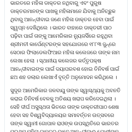
ଭାରତରେ ମହିଳା ଡାକ୍ତର ନଥିବାରୁ ଏବଂ ପୁରୁଷ
ଡାକ୍ତରମାନଙ୍କ ପାଖକୁ ମହିଳାମାନେ ଯିବାକୁ ଅନିଚ୍ଛୁକ
ଥିବାରୁ ଆନନ୍ଦୀବାଇ ଜଣେ ମହିଳା ଡାକ୍ତର ହେବା ପାଇଁ
ସ୍ୱପ୍ନ ଦେଖିଥିଲେ । ଭାରତ ବାହାରେ ଡାକ୍ତରୀ ପାଠ
ପଢ଼ିବା ପାଇଁ ତାଙ୍କୁ ଆମେରିକାର ନୁ୍ୟଜର୍ସିରେ ରହୁଥିବା
ଶ୍ରୀମତୀ କାର୍ପେଣ୍ଟରଙ୍କ ସହଯୋଗରେ ୧୮୮୩ ଜୁନ୍ରେ
ସେଠାର ଫିଲାଡେଲଫିଆର ମହିଳା କଲେଜରେ ତାଙ୍କ ନାମ
ଲେଖା ହେଲା । ସ୍ଥାନୀୟ କଲେଜର କର୍ତ୍ତୃପକ୍ଷ
ଆନନ୍ଦୀବାଇଙ୍କ ପାଇଁ ଦୟାପରବଶ ହୋଇ ତିନିବର୍ଷ ପାଇଁ
ଛଅ ଶହ ଡଲାର ଲେଖାଏଁ ବୃତ୍ତି ଅନୁମୋଦନ କରିଥିଲେ ।
ସୁଦୂର ଆମେରିକାର ଜଳବାୟୁ ତାଙ୍କ ସ୍ୱାସ୍ଥ୍ୟକୁ ଅବନତି
କରାଇ ତିନିବର୍ଷ ବେଳକୁ ଅତିଶୟ ଖରାପ କରିଦେଇଥିଲା ।
ସେହି ଦୀର୍ଘ ଅସୁସ୍ଥତା ଭିତରେ ତାଙ୍କ ଡାକ୍ତରୀପାଠ ଶେଷ
ହେବା ସହ ବିଶ୍ୱବିଦ୍ୟାଳୟର ସମାବର୍ତ୍ତନ ଉତ୍ସବରେ
ତାଙ୍କ ସ୍ୱାମୀ ଗୋପାଳ ରାଓଙ୍କ ଉପସ୍ଥିତିରେ ଭାରତର
ପ୍ରଥମ ମହିଳା ଡାକ୍ତର ଭାବେ ଆନନ୍ଦୀବାଈ ଯୋଶୀଙ୍କ