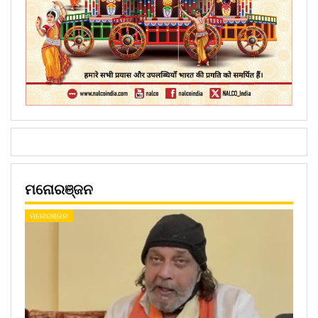
ମନୋରଞ୍ଜନ
ମନୋରଞ୍ଜନ