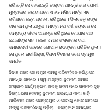
କରିଛନ୍ତି ସେ ହେଉଛନ୍ତି ଡାକ୍ତର ଆନନ୍ଦୀବାଇ ଯୋଶୀ ।
ମୁମ୍ବାଇର କଲ୍ୟାଣରେ ୧୮୬୫ ମସିହା ମାର୍ଚ୍ଚ ୩୧
ତାରିଖରେ ଜନ୍ମ ଗ୍ରହଣ କରିଥିଲେ । ପିଲାବେଳୁ ତାଙ୍କ
ଡାକ ନାମ ଥିଲା ଯମୁନା । ମାତ୍ର ନଅ ବର୍ଷ ବୟସରେ ସେ
ଦାମ୍ପତ୍ୟ ଜୀବନ ଆରମ୍ଭ କରିଥିଲେ ଗୋପାଳ ରାଓ
ଯୋଶୀଙ୍କ ସହ । ଜଣେ ସମାଜ ସଂସ୍କାରକ ତଥା
ସମାଜସେବୀ ଭାବରେ ଗୋପାଳ ରାଓଙ୍କର ପରିଚିତ ଥିଲା ।
ସେ ଥିଲେ ନାରୀଶିକ୍ଷା, ବିଧବା ବିବାହର ଜଣେ ପ୍ରମୁଖ
ସମର୍ଥକ ।
ବିବାହ ପରେ ସେ ଯମୁନା ନାମକୁ ପରିବର୍ତ୍ତନ କରିଥିଲେ
ଆନନ୍ଦୀ ନାମରେ । ସ୍ୱାମୀସ୍ତ୍ରୀ ଦୁଇଜଣ ସମାଜ
ସଂସ୍କାର କାର୍ଯ୍ୟକ୍ରମ ହାତକୁ ନେବା ପରେ ସମାଜର ଦୃଢ଼
ବିରୋଧଭାସ ହେବାରୁ ଦୁଇଜଣ କଲ୍ୟାଣ ଜାଗା ଛାଡ଼ି
ଆଲିବାଗ ପରେ କୋହ୍ଲାପୁର ଓ ସେଠାରୁ କୋଲକାତାରେ
ତାଙ୍କୁ ପହଞ୍ଚôବାକୁ ପଡ଼ିଲା । ତକ୍ରାଳୀନ ସମୟରେ