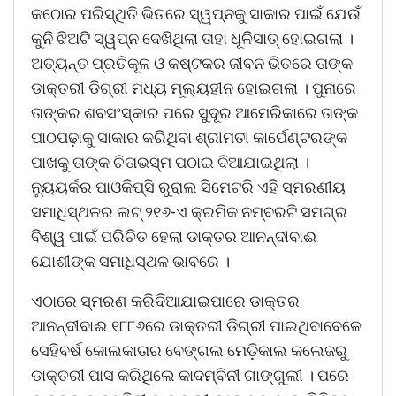
କଠୋର ପରିସ୍ଥିତି ଭିତରେ ସ୍ୱପ୍ନକୁ ସାକାର ପାଇଁ ଯେଉଁ
କୁନି ଝିଅଟି ସ୍ୱପ୍ନ ଦେଖିଥିଲା ତାହା ଧୂଳିସାତ୍ ହୋଇଗଲା ।
ଅତ୍ୟନ୍ତ ପ୍ରତିକୂଳ ଓ କଷ୍ଟକର ଜୀବନ ଭିତରେ ତାଙ୍କ
ଡାକ୍ତରୀ ଡିଗ୍ରୀ ମଧ୍ୟ ମୂଲ୍ୟହୀନ ହୋଇଗଲା । ପୁନାରେ
ତାଙ୍କର ଶବସଂସ୍କାର ପରେ ସୁଦୂର ଆମେରିକାରେ ତାଙ୍କ
ପାଠପଢ଼ାକୁ ସାକାର କରିଥିବା ଶ୍ରୀମତୀ କାର୍ପେଣ୍ଟରଙ୍କ
ପାଖକୁ ତାଙ୍କ ଚିତାଭସ୍ମ ପଠାଇ ଦିଆଯାଇଥିଲା ।
ନୁ୍ୟୟର୍କର ପାଓକିପ୍ସି ରୁରାଲ ସିମେଟରି ଏହି ସ୍ମରଣୀୟ
ସମାଧିସ୍ଥଳର ଲଟ୍ ୨୧୬-ଏ କ୍ରମିକ ନମ୍ବରଟି ସମଗ୍ର
ବିଶ୍ୱ ପାଇଁ ପରିଚିତ ହେଲା ଡାକ୍ତର ଆନନ୍ଦୀବାଈ
ଯୋଶୀଙ୍କ ସମାଧିସ୍ଥଳ ଭାବରେ ।
ଏଠାରେ ସ୍ମରଣ କରିଦିଆଯାଇପାରେ ଡାକ୍ତର
ଆନନ୍ଦୀବାଈ ୧୮୮୬ରେ ଡାକ୍ତରୀ ଡିଗ୍ରୀ ପାଇଥିବାବେଳେ
ସେହିବର୍ଷ କୋଲକାତାର ବେଙ୍ଗଲ ମେଡ଼ିକାଲ କଲେଜରୁ
ଡାକ୍ତରୀ ପାସ କରିଥିଲେ କାଦମ୍ବିନୀ ଗାଙ୍ଗୁଲୀ । ପରେ