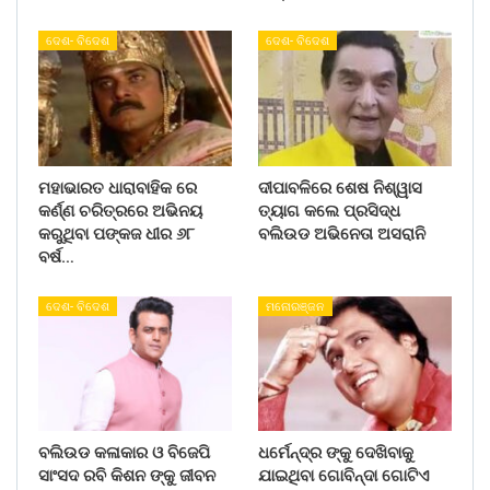
ଦେଶ- ବିଦେଶ
ଦେଶ- ବିଦେଶ
ମହାଭାରତ ଧାରାବାହିକ ରେ
ଦୀପାବଳିରେ ଶେଷ ନିଶ୍ୱାସ
କର୍ଣ୍ଣ ଚରିତ୍ରରେ ଅଭିନୟ
ତ୍ୟାଗ କଲେ ପ୍ରସିଦ୍ଧ
କରୁଥିବା ପଙ୍କଜ ଧୀର ୬୮
ବଲିଉଡ ଅଭିନେତା ଅସରାନି
ବର୍ଷ…
ଦେଶ- ବିଦେଶ
ମନୋରଞ୍ଜନ
ବଲିଉଡ କଳାକାର ଓ ବିଜେପି
ଧର୍ମେନ୍ଦ୍ର ଙ୍କୁ ଦେଖିବାକୁ
ସାଂସଦ ରବି କିଶନ ଙ୍କୁ ଜୀବନ
ଯାଇଥିବା ଗୋବିନ୍ଦା ଗୋଟିଏ