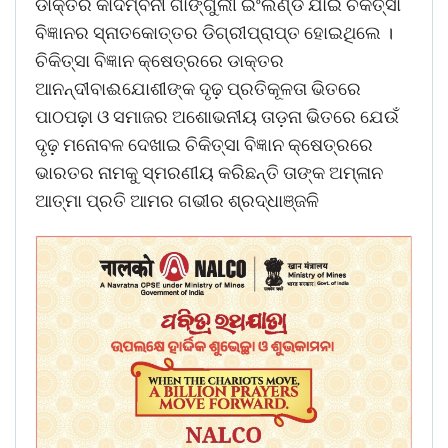
ଡାକ୍ତର କାଦମ୍ବିନୀ ଗାଙ୍ଗୁଲୀ ଇଂଲଣ୍ଡ ଯାଇ ଚିକିତ୍ସା
ବିଜ୍ଞାନର ସ୍ନାତକୋତ୍ତର ଡିଗ୍ରୀପ୍ରାପ୍ତ ହୋଇଥିଲେ ।
ଚିକିତ୍ସା ବିଜ୍ଞାନ କ୍ଷେତ୍ରରେ ଡାକ୍ତର
ଆନନ୍ଦୀବାଈଯୋଶୀଙ୍କ ଦୃଢ଼ ପ୍ରତିକୂଳତା ଭିତରେ
ପାଠପଢ଼ା ଓ ସମାଜର ଅଶୋଭନୀୟ ତାଡ଼ନା ଭିତରେ ଯେଉଁ
ଦୃଢ଼ ମନୋବଳ ଦେଖାଇ ଚିକିତ୍ସା ବିଜ୍ଞାନ କ୍ଷେତ୍ରରେ
ଭାରତର ନାମକୁ ସ୍ମରଣୀୟ କରିଛନ୍ତି ତାଙ୍କ ଅମ୍ଳାନ
ଆତ୍ମା ପ୍ରତି ଆମର ଗଭୀର ଶ୍ରଦ୍ଧାଞ୍ଜଳି