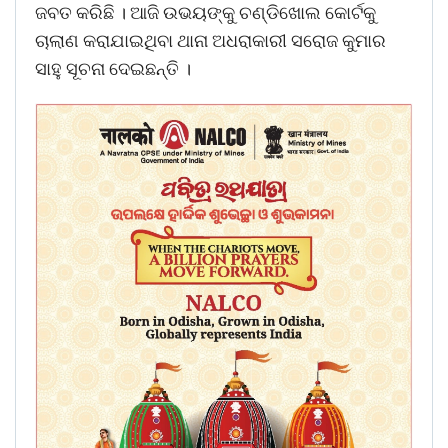
ଜବତ କରିଛି । ଆଜି ଉଭୟଙ୍କୁ ଚଣ୍ଡିଖୋଲ କୋର୍ଟକୁ
ଚାଲାଣ କରାଯାଇଥିବା ଥାନା ଅଧରାକାରୀ ସରୋଜ କୁମାର
ସାହୁ ସୂଚନା ଦେଇଛନ୍ତି ।