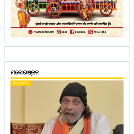
ମନୋରଞ୍ଜନ
ମନୋରଞ୍ଜନ