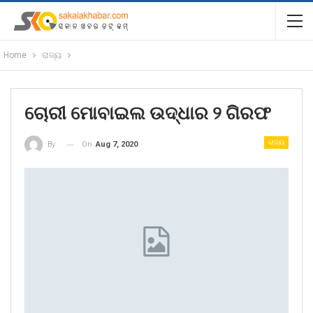
Home
ରାଜ୍ୟ
ଚୋରୀ ମୋବାଇଲ ଉଦ୍ଧାର ୨ ଗିରଫ
ରାଜ୍ୟ
On
Aug 7, 2020
By