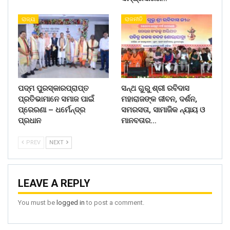
ରାଜ୍ୟ
ରାଜନୀତି
ପଦ୍ମ ପୁରସ୍କାରପ୍ରାପ୍ତ
ସନ୍ଥ ଗୁରୁ ଶ୍ରୀ ରବିଦାସ
ପ୍ରତିଭାମାନେ ସମାଜ ପାଇଁ
ମହାରାଜଙ୍କ ଜୀବନ, ଦର୍ଶନ,
ପ୍ରେରଣା – ଧର୍ମେନ୍ଦ୍ର
ସମରସତା, ସାମାଜିକ ନ୍ୟାୟ ଓ
ପ୍ରଧାନ
ମାନବତାର…
PREV
NEXT
LEAVE A REPLY
You must be
logged in
to post a comment.