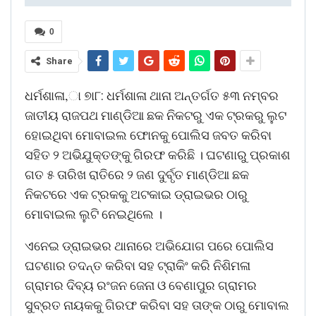
0
Share
ଧର୍ମଶାଳା,ା ୭ା୮: ଧର୍ମଶାଳା ଥାନା ଅନ୍ତର୍ଗତ ୫୩ ନମ୍ବର
ଜାତୀୟ ରାଜପଥ ମାଣ୍ଡିଆ ଛକ ନିକଟରୁ ଏକ ଟ୍ରକରୁ ଲୁଟ
ହୋଇଥିବା ମୋବାଇଲ ଫୋନକୁ ପୋଲିସ ଜବତ କରିବା
ସହିତ ୨ ଅଭିଯୁକ୍ତଙ୍କୁ ଗିରଫ କରିଛି । ଘଟଣାରୁ ପ୍ରକାଶ
ଗତ ୫ ତାରିଖ ରାତିରେ ୨ ଜଣ ଦୁର୍ବୃତ ମାଣ୍ଡିଆ ଛକ
ନିକଟରେ ଏକ ଟ୍ରକକୁ ଅଟକାଇ ଡ୍ରାଇଭର ଠାରୁ
ମୋବାଇଲ ଲୁଟି ନେଇଥିଲେ ।
ଏନେଇ ଡ୍ରାଇଭର ଥାନାରେ ଅଭିଯୋଗ ପରେ ପୋଲିସ
ଘଟଣାର ତଦନ୍ତ କରିବା ସହ ଟ୍ରାକିଂ କରି ନିଶିମଳା
ଗ୍ରାମର ଦିବ୍ୟ ରଂଜନ ଜେନା ଓ ବେଣାପୁର ଗ୍ରାମର
ସୁବ୍ରତ ନାୟକକୁ ଗିରଫ କରିବା ସହ ତାଙ୍କ ଠାରୁ ମୋବାଲ