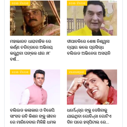
ଦେଶ- ବିଦେଶ
ଦେଶ- ବିଦେଶ
ମହାଭାରତ ଧାରାବାହିକ ରେ
ଦୀପାବଳିରେ ଶେଷ ନିଶ୍ୱାସ
କର୍ଣ୍ଣ ଚରିତ୍ରରେ ଅଭିନୟ
ତ୍ୟାଗ କଲେ ପ୍ରସିଦ୍ଧ
କରୁଥିବା ପଙ୍କଜ ଧୀର ୬୮
ବଲିଉଡ ଅଭିନେତା ଅସରାନି
ବର୍ଷ…
ଦେଶ- ବିଦେଶ
ମନୋରଞ୍ଜନ
ବଲିଉଡ କଳାକାର ଓ ବିଜେପି
ଧର୍ମେନ୍ଦ୍ର ଙ୍କୁ ଦେଖିବାକୁ
ସାଂସଦ ରବି କିଶନ ଙ୍କୁ ଜୀବନ
ଯାଇଥିବା ଗୋବିନ୍ଦା ଗୋଟିଏ
ରେ ମାରିଦେବାର ମିଳିଛି ଧମକ
ଦିନ ପରେ ହସ୍ପିଟାଲ ରେ…