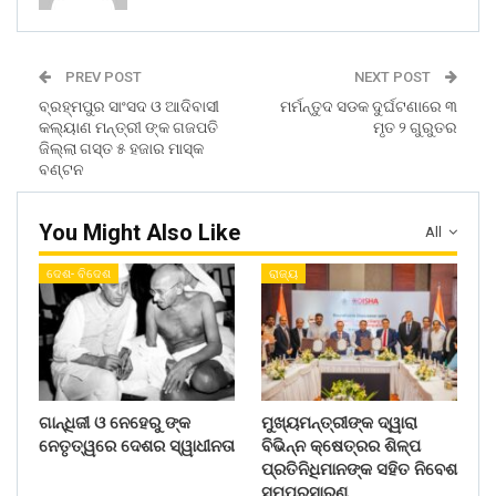
PREV POST
NEXT POST
ବ୍ରହ୍ମପୁର ସାଂସଦ ଓ ଆଦିବାସୀ
ମର୍ମନ୍ତୁଦ ସଡକ ଦୁର୍ଘଟଣାରେ ୩
କଲ୍ୟାଣ ମନ୍ତ୍ରୀ ଙ୍କ ଗଜପତି
ମୃତ ୨ ଗୁରୁତର
ଜିଲ୍ଲା ଗସ୍ତ ୫ ହଜାର ମାସ୍କ
ବଣ୍ଟନ
You Might Also Like
All
ଦେଶ- ବିଦେଶ
ରାଜ୍ୟ
ଗାନ୍ଧିଜୀ ଓ ନେହେରୁ ଙ୍କ
ମୁଖ୍ୟମନ୍ତ୍ରୀଙ୍କ ଦ୍ୱାରା
ନେତୃତ୍ୱରେ ଦେଶର ସ୍ୱାଧୀନତା
ବିଭିନ୍ନ କ୍ଷେତ୍ରର ଶିଳ୍ପ
ପ୍ରତିନିଧିମାନଙ୍କ ସହିତ ନିବେଶ
ସମ୍ପ୍ରସାରଣ…