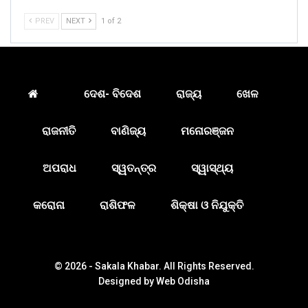
PREV
NEXT
1 of 2
ଦେଶ- ବିଦେଶ
ରାଜ୍ୟ
ଖେଳ
ରାଜନୀତି
ବାଣିଜ୍ୟ
ମନୋରଞ୍ଜନ
ଅପରାଧ
ସ୍ୱତନ୍ତ୍ର
ସ୍ୱାସ୍ଥ୍ୟ
କରୋନା
ରାଶିଫଳ
ଶିକ୍ଷା ଓ ନିଯୁକ୍ତି
© 2026 - Sakala Khabar. All Rights Reserved.
Designed by
Web Odisha