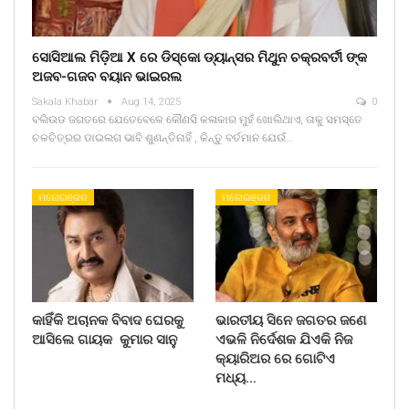
ସୋସିଆଲ ମିଡ଼ିଆ X ରେ ଡିସ୍କୋ ଡ୍ୟାନ୍ସର ମିଥୁନ ଚକ୍ରବର୍ତୀ ଙ୍କ
ଅଜବ-ଗଜବ ବୟାନ ଭାଇରଲ
Sakala Khabar
Aug 14, 2025
0
ବଲିଉଡ ଜଗତରେ ଯେତେବେଳେ କୌଣସି କଳାକାର ମୁହଁ ଖୋଲିଥାଏ, ତାକୁ ସମସ୍ତେ
ଚଳଚିତ୍ରର ଡାଇଲଗ ଭାବି ଶୁଣନ୍ତିନାହିଁ , କିନ୍ତୁ ବର୍ତମାନ ଯେଉଁ…
ମନୋରଞ୍ଜନ
ମନୋରଞ୍ଜନ
କାହିଁକି ଅଚାନକ ବିବାଦ ଘେରକୁ
ଭାରତୀୟ ସିନେ ଜଗତର ଜଣେ
ଆସିଲେ ଗାୟକ କୁମାର ସାନୁ
ଏଭଳି ନିର୍ଦେଶକ ଯିଏକି ନିଜ
କ୍ୟାରିଅର ରେ ଗୋଟିଏ
ମଧ୍ୟ…