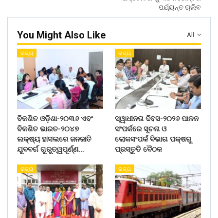
ପର୍ଯ୍ୟନ୍ତ ଚାଲିବ
You Might Also Like
All
ରାଜ୍ୟ
ରାଜ୍ୟ
ବିକଶିତ ଓଡ଼ିଶା-୨୦୩୬ ଏବଂ
ସ୍ୱାଧୀନତା ଦିବସ-୨୦୨୬ ପାଳନ
ବିକଶିତ ଭାରତ-୨୦୪୭
ସଂପର୍କରେ ସୂଚନା ଓ
ଲକ୍ଷ୍ୟ ହାସଲରେ ଜନଜାତି
ଲୋକସଂପର୍କ ବିଭାଗ ପକ୍ଷରୁ
ଯୁବବର୍ଗ ଗୁରୁତ୍ୱପୂର୍ଣ୍ଣ…
ପ୍ରସ୍ତୁତି ବୈଠକ
ରାଜ୍ୟ
ରାଜ୍ୟ