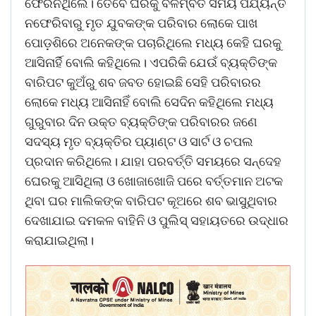
ଫେରିନଥିଲେ। ତେବେ ଘରକୁ ବିଳମ୍ବିତ ସମୟ ପର୍ଯ୍ୟନ୍ତ
ନଫେରିବାରୁ ମୃତ ଯୁବକଙ୍କ ପରିବାର ଲୋକେ ପାଖ
ପୋଡ଼ଶିରେ ଅନେକଙ୍କ ପଚାରିଥିଲେ ମଧ୍ୟ କେହି ଘରକୁ
ଆସିନାର୍ହି ବୋଲି କହିଥିଲେ। ଏପରିକି ଯେଉଁ ବ୍ୟକ୍ତିଙ୍କ
ବାରିପଟ କୁଅଁରୁ ଶବ ଜବତ ହୋଇଛି ସେହି ପରିବାରର
ଲୋକେ ମଧ୍ୟ ଆସିନାହିଁ ବୋଲି ସେଦିନ କହିଥିଲେ ମଧ୍ୟ
ଗୁରୁବାର ଦିନ ଉକ୍ତ ବ୍ୟକ୍ତିଙ୍କ ପରିବାରର ଜଣେ
ସଦସ୍ୟ ମୃତ ବ୍ୟକ୍ତିର ପ୍ୟାଣ୍ଟ ଓ ସାର୍ଟ ଓ ଚପଲ
ପ୍ରଦାନ କରିଥିଲେ। ଯାହା ପରବର୍ତ୍ତି ସମୟରେ ସନ୍ଦେହ
ଘେରକୁ ଆସିଥିଲା ଓ ଖୋଜାଖୋଜି ପରେ ବର୍ତ୍ତମାନ ଅଟକ
ଥିବା ଘର ମାଲିକଙ୍କ ବାରିପଟ କୂଅରେ ଶବ ଭାସୁଥିବାର
ଦେଖାଯାଇ ଦମକଳ ବାହିନି ଓ ପୁଲିସ୍‍ ସହାୟତରେ ଉଦ୍ଧାର
କରାଯାଇଥିଲା।