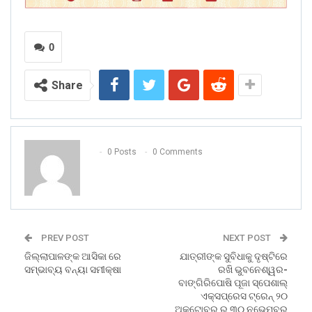
0
Share
0 Posts
0 Comments
PREV POST
NEXT POST
ଜିଲ୍ଲାପାଳଙ୍କ ଆସିକା ରେ
ଯାତ୍ରୀଙ୍କ ସୁବିଧାକୁ ଦୃଷ୍ଟିରେ
ସମ୍ଭାବ୍ୟ ବନ୍ୟା ସମୀକ୍ଷା
ରଖି ଭୁବନେଶ୍ୱର-
ବାଙ୍ଗିରିପୋଷି ପୂଜା ସ୍ପେଶାଲ୍
ଏକ୍ସପ୍ରେସ ଟ୍ରେନ୍ ୨୦
ଅକ୍ଟୋବର ରୁ ୩୦ ନଭେମ୍ବର