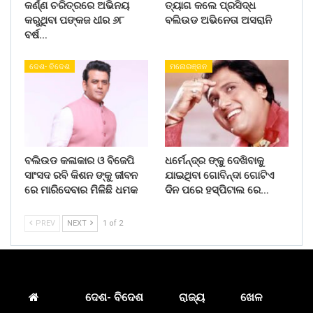
କର୍ଣ୍ଣ ଚରିତ୍ରରେ ଅଭିନୟ
ତ୍ୟାଗ କଲେ ପ୍ରସିଦ୍ଧ
କରୁଥିବା ପଙ୍କଜ ଧୀର ୬୮
ବଲିଉଡ ଅଭିନେତା ଅସରାନି
ବର୍ଷ…
ଦେଶ- ବିଦେଶ
ମନୋରଞ୍ଜନ
ବଲିଉଡ କଳାକାର ଓ ବିଜେପି
ଧର୍ମେନ୍ଦ୍ର ଙ୍କୁ ଦେଖିବାକୁ
ସାଂସଦ ରବି କିଶନ ଙ୍କୁ ଜୀବନ
ଯାଇଥିବା ଗୋବିନ୍ଦା ଗୋଟିଏ
ରେ ମାରିଦେବାର ମିଳିଛି ଧମକ
ଦିନ ପରେ ହସ୍ପିଟାଲ ରେ…
PREV
NEXT
1 of 2
ଦେଶ- ବିଦେଶ
ରାଜ୍ୟ
ଖେଳ