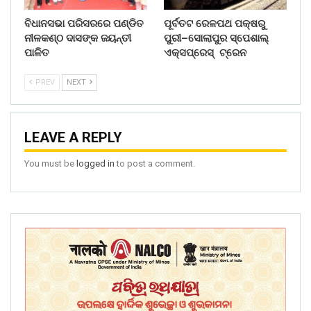
ବିଧାନସଭା ପରିସରରେ ପଣ୍ଡିତ
ପୂର୍ବତଟ ରେଳପଥ ପକ୍ଷରୁ
ନୀଳକଣ୍ଠ ଦାସଙ୍କ ଜୟନ୍ତୀ
ପୁରୀ–ସୋଲାପୁର ସ୍ପେଶାଲ୍
ପାଳିତ
ଏକ୍ସପ୍ରେସ୍ ଟ୍ରେନ
PREV
NEXT
LEAVE A REPLY
You must be
logged in
to post a comment.