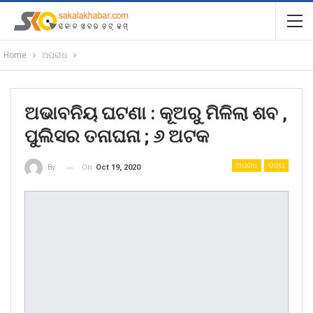
Home
ଅପରାଧ
ଅଭାବନିୟ ଘଟଣା : କୂଅରୁ ମିଳିଲା ଶବ ,
ପୁଲିସର ତନାଘନା ; ୬ ଅଟକ
ଅପରାଧ
ରାଜ୍ୟ
On
Oct 19, 2020
By