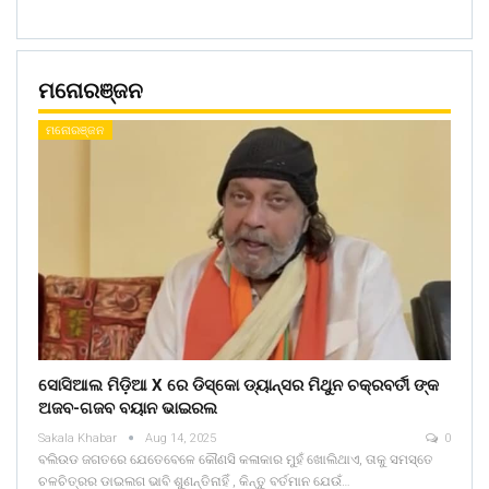
ମନୋରଞ୍ଜନ
ମନୋରଞ୍ଜନ
ସୋସିଆଲ ମିଡ଼ିଆ X ରେ ଡିସ୍କୋ ଡ୍ୟାନ୍ସର ମିଥୁନ ଚକ୍ରବର୍ତୀ ଙ୍କ
ଅଜବ-ଗଜବ ବୟାନ ଭାଇରଲ
Sakala Khabar
Aug 14, 2025
0
ବଲିଉଡ ଜଗତରେ ଯେତେବେଳେ କୌଣସି କଳାକାର ମୁହଁ ଖୋଲିଥାଏ, ତାକୁ ସମସ୍ତେ
ଚଳଚିତ୍ରର ଡାଇଲଗ ଭାବି ଶୁଣନ୍ତିନାହିଁ , କିନ୍ତୁ ବର୍ତମାନ ଯେଉଁ…