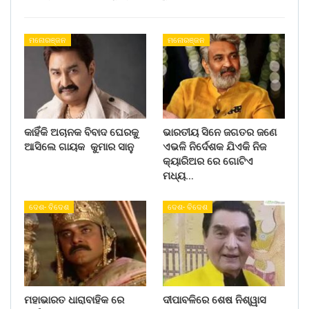
ମନୋରଞ୍ଜନ
ମନୋରଞ୍ଜନ
କାହିଁକି ଅଚାନକ ବିବାଦ ଘେରକୁ
ଭାରତୀୟ ସିନେ ଜଗତର ଜଣେ
ଆସିଲେ ଗାୟକ କୁମାର ସାନୁ
ଏଭଳି ନିର୍ଦେଶକ ଯିଏକି ନିଜ
କ୍ୟାରିଅର ରେ ଗୋଟିଏ
ମଧ୍ୟ…
ଦେଶ- ବିଦେଶ
ଦେଶ- ବିଦେଶ
ମହାଭାରତ ଧାରାବାହିକ ରେ
ଦୀପାବଳିରେ ଶେଷ ନିଶ୍ୱାସ