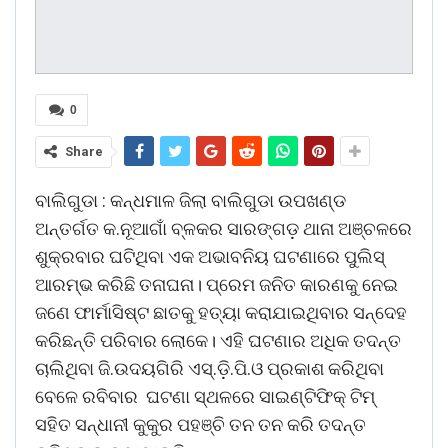
0
Share
ବାଲିଗୁଡା : କନ୍ଧମାଳ ଜିଲା ବାଲିଗୁଡା ଉପଖଣ୍ଡ
ଅନ୍ତର୍ଗତ କ.ନୂଆଗାଁ ବ୍ଳକର ସାରଙ୍ଗଡ଼ ଥାନା ଅଞ୍ଚଳରେ
ଶୁକ୍ରବାର ଘଟିଥିବା ଏକ ଅଭାବନିୟ ଘଟଣାରେ ପୁଲିସ୍‍
ଆରମ୍ଭ କରିଛି ତନାଘନା। ପ୍ରେମ ଜନିତ କାରଣକୁ ନେଇ
ଜଣେ ଫାର୍ମାସିଷ୍ଟ ଛାତକୁ ହତ୍ୟା କରାଯାଇଥିବାର ସନ୍ଦେହ
କରିଛନ୍ତି ପରିବାର ଲୋକେ। ଏହି ଘଟଣାର ଅଧିକ ତଦନ୍ତ
ଚାଲିଥିବା ଜି.ଉଦୟଗିରି ଏସ୍‍.ଡ଼ି.ପି.ଓ ପ୍ରକାଶ କରିଥିବା
ବେଳେ ରବିବାର ଘଟଣା ସ୍ଥଳରେ ସାଇଣ୍ଟିଫିକ୍‍ ଟିମ୍‍
ସହିତ ସନ୍ଧାନୀ କୁକୁର ପହଞ୍ଚି ତନ ତନ କରି ତଦନ୍ତ