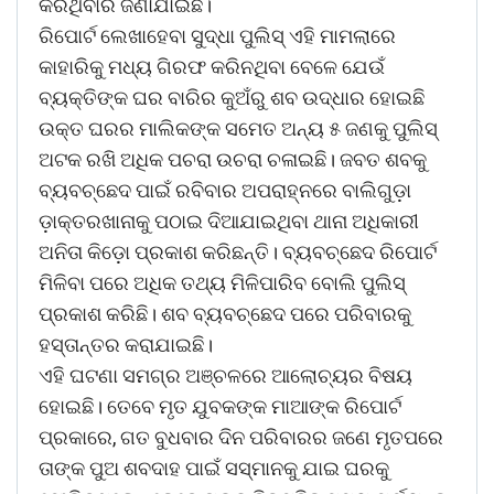
କରିଥିବାର ଜଣାଯାଇଛି।
ରିପୋର୍ଟ ଲେଖାହେବା ସୁଦ୍ଧା ପୁଲିସ୍‍ ଏହି ମାମଲାରେ
କାହାରିକୁ ମଧ୍ୟ ଗିରଫ କରିନଥିବା ବେଳେ ଯେଉଁ
ବ୍ୟକ୍ତିଙ୍କ ଘର ବାରିର କୁଅଁରୁ ଶବ ଉଦ୍ଧାର ହୋଇଛି
ଉକ୍ତ ଘରର ମାଲିକଙ୍କ ସମେତ ଅନ୍ୟ ୫ ଜଣକୁ ପୁଲିସ୍‍
ଅଟକ ରଖି ଅଧିକ ପଚରା ଉଚରା ଚଳାଇଛି। ଜବତ ଶବକୁ
ବ୍ୟବଚ୍ଛେଦ ପାଇଁ ରବିବାର ଅପରାହ୍ନରେ ବାଲିଗୁଡ଼ା
ଡ଼ାକ୍ତରଖାନାକୁ ପଠାଇ ଦିଆଯାଇଥିବା ଥାନା ଅଧିକାରୀ
ଅନିତା କିଡ଼ୋ ପ୍ରକାଶ କରିଛନ୍ତି। ବ୍ୟବଚ୍ଛେଦ ରିପୋର୍ଟ
ମିଳିବା ପରେ ଅଧିକ ତଥ୍ୟ ମିଳିପାରିବ ବୋଲି ପୁଲିସ୍‍
ପ୍ରକାଶ କରିଛି। ଶବ ବ୍ୟବଚ୍ଛେଦ ପରେ ପରିବାରକୁ
ହସ୍ତାନ୍ତର କରାଯାଇଛି।
ଏହି ଘଟଣା ସମଗ୍ର ଅଞ୍ଚଳରେ ଆଲୋଚ୍ୟର ବିଷୟ
ହୋଇଛି। ତେବେ ମୃତ ଯୁବକଙ୍କ ମାଆଙ୍କ ରିପୋର୍ଟ
ପ୍ରକାରେ, ଗତ ବୁଧବାର ଦିନ ପରିବାରର ଜଣେ ମୃତପରେ
ତାଙ୍କ ପୁଅ ଶବଦାହ ପାଇଁ ସସ୍ମାନକୁ ଯାଇ ଘରକୁ