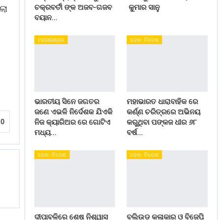
ଚକ୍ରବର୍ତୀ ଙ୍କ ଅଜବ-ଗଜବ
କୁମାର ସାନୁ
ଲା
ବୟାନ…
ମନୋରଞ୍ଜନ
ଦେଶ- ବିଦେଶ
ଭାରତୀୟ ସିନେ ଜଗତର
ମହାଭାରତ ଧାରାବାହିକ ରେ
ଜଣେ ଏଭଳି ନିର୍ଦେଶକ ଯିଏକି
କର୍ଣ୍ଣ ଚରିତ୍ରରେ ଅଭିନୟ
0
ନିଜ କ୍ୟାରିଅର ରେ ଗୋଟିଏ
କରୁଥିବା ପଙ୍କଜ ଧୀର ୬୮
ମଧ୍ୟ…
ବର୍ଷ…
ଦେଶ- ବିଦେଶ
ଦେଶ- ବିଦେଶ
ଦୀପାବଳିରେ ଶେଷ ନିଶ୍ୱାସ
ବଲିଉଡ କଳାକାର ଓ ବିଜେପି