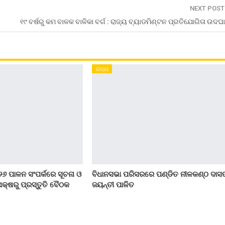
NEXT POS
୧୯ ବର୍ଷରୁ କମ ବାଳକ ବାଳିକା ବର୍ଗ : ରାଜ୍ୟ ବ୍ୟାଡମିଣ୍ଟନ ପ୍ରତିଯୋଗିତା ଉଦଘ
ରାଜ୍ୟ
୨୬ ପାଳନ ସଂପର୍କରେ ସୂଚନା ଓ
ବିଧାନସଭା ପରିସରରେ ପଣ୍ଡିତ ନୀଳକଣ୍ଠ ଦାସ
କ୍ଷରୁ ପ୍ରସ୍ତୁତି ବୈଠକ
ଜୟନ୍ତୀ ପାଳିତ