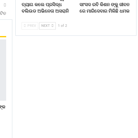
ତ୍ୟାଗ କଲେ ପ୍ରସିଦ୍ଧ
ସାଂସଦ ରବି କିଶନ ଙ୍କୁ ଜୀବନ
T
ବଲିଉଡ ଅଭିନେତା ଅସରାନି
ରେ ମାରିଦେବାର ମିଳିଛି ଧମକ
ାଟିତ
PREV
NEXT
1 of 2
ଙ୍କ