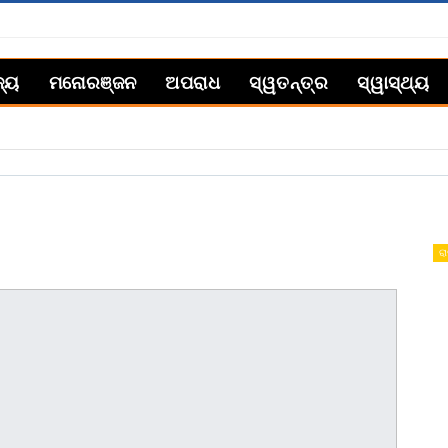
ଜ୍ୟ
ମନୋରଞ୍ଜନ
ଅପରାଧ
ସ୍ୱତନ୍ତ୍ର
ସ୍ୱାସ୍ଥ୍ୟ
ରା