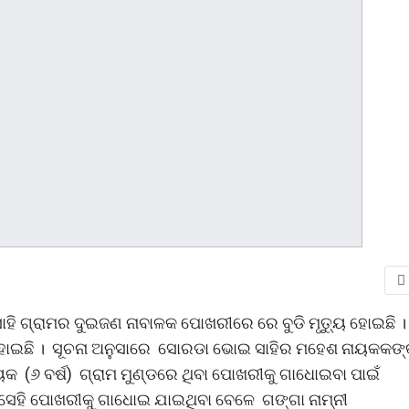
ାହି ଗ୍ରାମର ଦୁଇଜଣ ନାବାଳକ ପୋଖରୀରେ ରେ ବୁଡି ମୃତ୍ୟୁ ହୋଇଛି 
୍ୟୁ ହୋଇଛି । ସୂଚନା ଅନୁସାରେ ସୋରଡା ଭୋଇ ସାହିର ମହେଶ ନାୟକକଙ
ାୟକ (୬ ବର୍ଷ) ଗ୍ରାମ ମୁଣ୍ଡରେ ଥିବା ପୋଖରୀକୁ ଗାଧୋଇବା ପାଇଁ
େହି ପୋଖରୀକୁ ଗାଧୋଇ ଯାଇଥିବା ବେଳେ ଗଙ୍ଗା ନାମ୍ନୀ