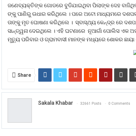
ଜଣେବ୍ୟକ୍ତିଙ୍କ ଗୋଡରେ ବୁଡିଯାଇଥିବା ପିଲାଙ୍କ ଦେହ ବାଜିଥିଲା
ଙ୍କୁ ପାଣିରୁ ଉଧାର କରିଥିଲେ । ପରେ ଅଟୋ ମାଧ୍ୟମରେ ଦଶପଲ୍
ତାଙ୍କୁ ମୃତ ଘୋଷଣା କରିଥିଲେ । ସ୍ବାସ୍ଥ୍ୟ କେନ୍ଦ୍ର ରେ ଦ
ସାନ୍ତ୍ୱନା ଦେଇଥିଲେ । ଏହି ଘଟଣାରେ ନୂଆଗାଁ ପୋଲିସ ଏକ ଅପମୃ
ମୃତ୍ୟୁ ପରିବାର ଓ ଗ୍ରାମବାସୀ ମାନଙ୍କ ମଧ୍ୟରେ ଶୋକର ଛାୟା 
Share
Sakala Khabar
32661 Posts
0 Comments