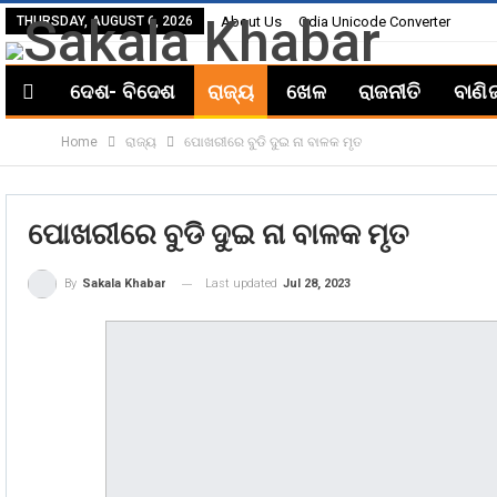
THURSDAY, AUGUST 6, 2026
About Us
Odia Unicode Converter
ଦେଶ- ବିଦେଶ
ରାଜ୍ୟ
ଖେଳ
ରାଜନୀତି
ବାଣି
Home
ରାଜ୍ୟ
ପୋଖରୀରେ ବୁଡି ଦୁଇ ନା ବାଳକ ମୃତ
ପୋଖରୀରେ ବୁଡି ଦୁଇ ନା ବାଳକ ମୃତ
Last updated
Jul 28, 2023
By
Sakala Khabar