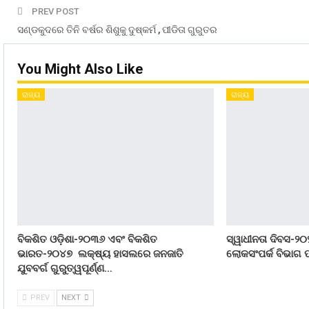
PREV POST
ସଣ୍ଡକୁଦରେ ତିନି ବର୍ଷର ଶିଶୁକୁ ଦୁଷ୍କର୍ମ , ପୀଡିତା ଗୁରୁତର
You Might Also Like
ରାଜ୍ୟ
ରାଜ୍ୟ
ବିକଶିତ ଓଡ଼ିଶା-୨୦୩୬ ଏବଂ ବିକଶିତ
ସ୍ୱାଧୀନତା ଦିବସ-୨୦
ଭାରତ-୨୦୪୭ ଲକ୍ଷ୍ୟ ହାସଲରେ ଜନଜାତି
ଲୋକସଂପର୍କ ବିଭାଗ ପ
ଯୁବବର୍ଗ ଗୁରୁତ୍ୱପୂର୍ଣ୍ଣ…
PREV
NEXT