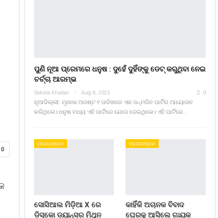
ପୁଣି ନୂଆ ପ୍ରେମରେ ଧନୁଷ : ଦୁହେଁ ଦୁହିଁଙ୍କୁ ଡେଟ୍ କରୁଥିବା ନେଇ
ଚର୍ଚ୍ଚା ଆରମ୍ଭ
Sakala Khabar
Aug 6, 2025
0
ନୂଆଦିଲ୍ଲୀ: ମୃଣାଲ ଅଗଷ୍ଟ ୧ ତାରିଖରେ ଏକ ଜନ୍ମଦିନ ପାର୍ଟିର ଆୟୋଜନ
କରିଥିଲେ। ଧନୁଷ ମଧ୍ୟ ଏହି ପାର୍ଟିରେ ଯୋଗ ଦେଇଥିଲେ। ଏହି ପାର୍ଟିରେ…
ମନୋରଞ୍ଜନ
ମନୋରଞ୍ଜନ
0
।
୍କ
ସୋସିଆଲ ମିଡ଼ିଆ X ରେ
କାହିଁକି ଅଚାନକ ବିବାଦ
ଡିସ୍କୋ ଡ୍ୟାନ୍ସର ମିଥୁନ
ଘେରକୁ ଆସିଲେ ଗାୟକ