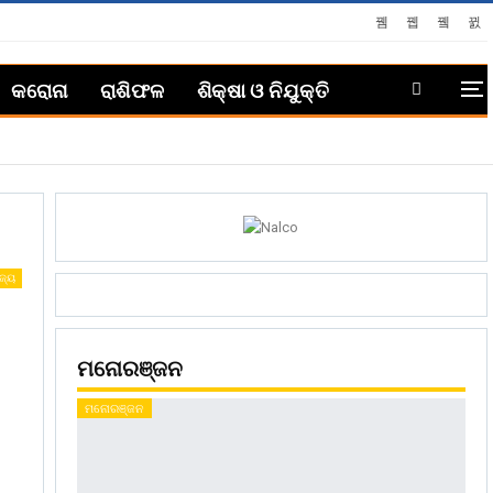
କରୋନା
ରାଶିଫଳ
ଶିକ୍ଷା ଓ ନିଯୁକ୍ତି
ଜ୍ୟ
ମନୋରଞ୍ଜନ
ମନୋରଞ୍ଜନ