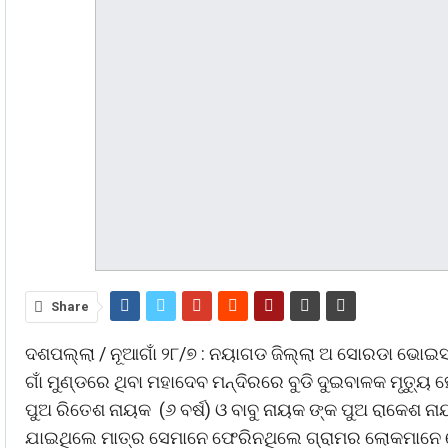
Share
ଦଶପଲ୍ଲା / ନୂଆଗାଁ ୨୮/୭ : ନୟାଗଡ ଜିଲ୍ଲା ଅ ସୋରଡା ଭୋଇସ
ଗାଁ ମୁଣ୍ଡରେ ଥିବା ମହାଦେବ ମନ୍ଦିରରେ ବୁଡି ଦୁଇବାଳକ ମୃତ
ପୁଅ ରିତେଶ ନାୟକ (୬ ବର୍ଷ) ଓ ବାବୁ ନାୟକ ଙ୍କ ପୁଅ ରାକେଶ ନ
ଯାଇଥିଲେ ମାତ୍ର ସେମାନେ ଫେରିନଥିଲେ ଗ୍ରାମର ଲୋକମାନେ ସ