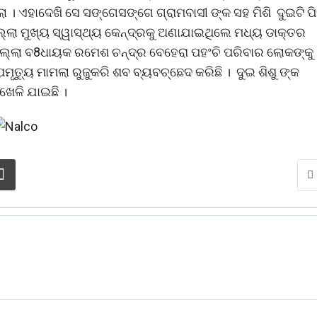
 । ଏହାଦେଖି ସେ ସଙ୍ଗେସଙ୍ଗେ ଗ୍ରାମବାସୀ ଙ୍କ ସହ ମିଶି ଦୁଇଟି ପି
ଲା ମୁଖ୍ୟ ସ୍ୱାସ୍ଥ୍ୟ କେନ୍ଦ୍ରକୁ ଅଣାଯାଇଥିଲେ ମଧ୍ୟ ଡାକ୍ତର
ଶପଲ୍ଲା ବ8ଧାୟକ ରମେଶ ଚନ୍ଦ୍ର ବେହେରା ପହଂଚି ପରିବାର ଲୋକଙ୍କୁ
ତ୍ୟୁ ମାମଲା ରୁଜୁକରି ଶବ ବ୍ୟବଚ୍ଛେଦ କରିଛି । ଦୁଇ ଶିଶୁ ଙ୍କ
ଖେଳି ଯାଇଛି ।