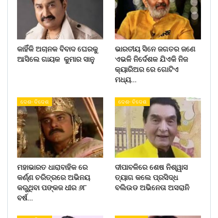
କାହିଁକି ଅଚାନକ ବିବାଦ ଘେରକୁ
ଭାରତୀୟ ସିନେ ଜଗତର ଜଣେ
ଆସିଲେ ଗାୟକ କୁମାର ସାନୁ
ଏଭଳି ନିର୍ଦେଶକ ଯିଏକି ନିଜ
କ୍ୟାରିଅର ରେ ଗୋଟିଏ
ମଧ୍ୟ…
ଦେଶ- ବିଦେଶ
ଦେଶ- ବିଦେଶ
ମହାଭାରତ ଧାରାବାହିକ ରେ
ଦୀପାବଳିରେ ଶେଷ ନିଶ୍ୱାସ
କର୍ଣ୍ଣ ଚରିତ୍ରରେ ଅଭିନୟ
ତ୍ୟାଗ କଲେ ପ୍ରସିଦ୍ଧ
କରୁଥିବା ପଙ୍କଜ ଧୀର ୬୮
ବଲିଉଡ ଅଭିନେତା ଅସରାନି
ବର୍ଷ…