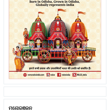
ମନୋରଞ୍ଜନ