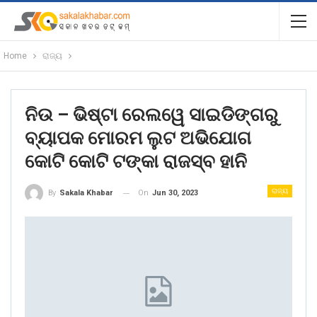
Home
ରାଜ୍ୟ
ନିଉ – ଭିଷ୍ଟା ରେଲୱେ ସାଇଡିଙ୍ଗରୁ
ବ୍ୟାପକ ମୋରମ ଲୁଟ ଅଭିଯୋଗ
କୋଟି କୋଟି ଟଙ୍କା ରାଜସ୍ବ ହାନି
ରାଜ୍ୟ
On
Jun 30, 2023
By
Sakala Khabar