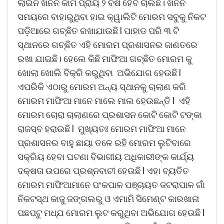
ଲାଇନ ଖନନ କାମ ପ୍ରାୟ ୨ ବର୍ଷ ହେବ ଚାଲିଛି। ଖନନ
ସମୟରେ ବାହାରୁଥିବା ହାଇ କ୍ୱାଲିଟି ମୋରମ ସବୁକୁ ନିକଟ
ପଡ଼ିଆରେ ଗଚ୍ଛିତ ରଖାଯାଉଛି l ପାହାଡ ପରି ୩ ଟି
ସ୍ଥାନରେ ଗଚ୍ଛିତ ଏହି ମୋରମ ପ୍ରଶାସନର ଜାଣତରେ
ରଖା ଯାଇଛି। ହେଲେ କିଛି ମାଫିଆ ଗଚ୍ଛିତ ମୋରମ କୁ
ଖୋଲା ଖୋଲି ବିକ୍ରି କରୁଥିବା ଅଭିଯୋଗ ହେଉଛି l
ଏପରିକି ଏଠାରୁ ମୋରମ ଅନ୍ୟ ସ୍ଥାନକୁ ଚାଲାଣ କରି
ମୋରମ ମାଫିଆ ମାନେ ମାଲେ ମାଲ ହେଉଛନ୍ତି l ଏହି
ମୋରମ ଚୋରା ଚାଲାଣରେ ପ୍ରଶାସନ କୋଟି କୋଟି ଟଙ୍କା
ରାଜସ୍ବ ହରାଉଛି l ମୁଖ୍ୟତଃ ମୋରମ ମାଫିଆ ମାନେ
ପ୍ରଶାସନର ବାହୁ ଛାୟା ତଳେ ରହି ମୋରମ ଲୁଟିବାରେ
ସକ୍ରିୟ ହେବା ଘଟଣା ବିଭାଗୀୟ ଅଧିକାରୀଙ୍କ କାର୍ଯ୍ୟ
ଦକ୍ଷତା ଉପରେ ପ୍ରଶ୍ନବାଚୀ ହେଉଛି l ଏହା ବ୍ୟତିତ
ମୋରମ ମାଫିଆମାନେ ପଂକପାଳ ପଞ୍ଚାୟତ ଜଟରାପାଳ ଗାଁ
ନିକଟସ୍ଥ କାଜୁ ଜଙ୍ଗଲରୁ ଓ ଏମାମି ସିମେଣ୍ଟ କାରଖାନା
ପଛପଟୁ ମଧ୍ଯ ମୋରମ ଲୁଟ କରୁଥିବା ଅଭିଯୋଗ ହେଉଛି l