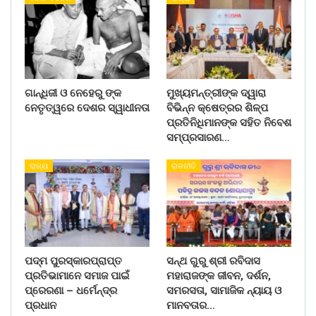
ଗାନ୍ଧିଜୀ ଓ ନେହେରୁ ଙ୍କ
ମୁଖ୍ୟମନ୍ତ୍ରୀଙ୍କ ଦ୍ୱାରା
ନେତୃତ୍ୱରେ ଦେଶର ସ୍ୱାଧୀନତା
ବିଭିନ୍ନ କ୍ଷେତ୍ରର ଶିଳ୍ପ
ପ୍ରତିନିଧିମାନଙ୍କ ସହିତ ନିବେଶ
ସମ୍ପ୍ରସାରଣ…
ରାଜ୍ୟ
ରାଜନୀତି
ପଦ୍ମ ପୁରସ୍କାରପ୍ରାପ୍ତ
ସନ୍ଥ ଗୁରୁ ଶ୍ରୀ ରବିଦାସ
ପ୍ରତିଭାମାନେ ସମାଜ ପାଇଁ
ମହାରାଜଙ୍କ ଜୀବନ, ଦର୍ଶନ,
ପ୍ରେରଣା – ଧର୍ମେନ୍ଦ୍ର
ସମରସତା, ସାମାଜିକ ନ୍ୟାୟ ଓ
ପ୍ରଧାନ
ମାନବତାର…