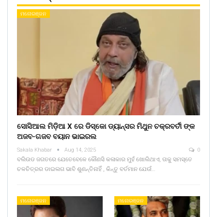
ମନୋରଞ୍ଜନ
ସୋସିଆଲ ମିଡ଼ିଆ X ରେ ଡିସ୍କୋ ଡ୍ୟାନ୍ସର ମିଥୁନ ଚକ୍ରବର୍ତୀ ଙ୍କ
ଅଜବ-ଗଜବ ବୟାନ ଭାଇରଲ
Sakala Khabar
Aug 14, 2025
0
ବଲିଉଡ ଜଗତରେ ଯେତେବେଳେ କୌଣସି କଳାକାର ମୁହଁ ଖୋଲିଥାଏ, ତାକୁ ସମସ୍ତେ
ଚଳଚିତ୍ରର ଡାଇଲଗ ଭାବି ଶୁଣନ୍ତିନାହିଁ , କିନ୍ତୁ ବର୍ତମାନ ଯେଉଁ…
ମନୋରଞ୍ଜନ
ମନୋରଞ୍ଜନ