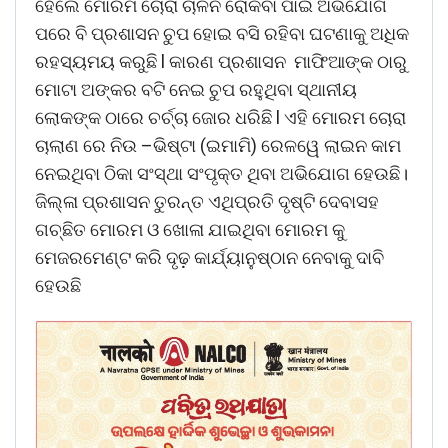
ହେଲେ ମୋରମ ଚୋରା ଚାଳନ ରୋକିବା ପାଇଁ ଅଭିଯୋଗ
ପରେ ବି ପ୍ରଶାସନ ଚୁପ ହୋଇ ବସି ରହିବା ଘଟଣାକୁ ଅଧିକ
ରହସ୍ୟମୟ କରୁଛି l କାରଣ ପ୍ରଶାସନ ମାଫିଆଙ୍କ ଠାରୁ
ମୋଟା ଅଙ୍କର ବଟି ନେଇ ଚୁପ ରହୁଥିବା ସ୍ଥାନୀୟ
ଲୋକଙ୍କ ଠାରେ ଚର୍ଚ୍ଚା ଜୋର ଧରିଛି l ଏହି ମୋରମ ଚୋରା
ଚାଲାଣ ରେ ନିଉ –ଭିଷ୍ଟା (ଇମାମି) ରେଳୱେ ଲାଇନ କାମ
ନେଇଥିବା ଠିକା ସଂସ୍ଥା ସଂପୃକ୍ତ ଥିବା ଅଭିଯୋଗ ହେଉଛି।
ଜିଲ୍ଳା ପ୍ରଶାସନ ତୁରନ୍ତ ଏଥିପ୍ରତି ଦୃଷ୍ଟି ଦେବାସହ
ଗଚ୍ଛିତ ମୋରମ ଓ ଖୋଳା ଯାଇଥିବା ମୋରମ କୁ
ମେଜରମେଣ୍ଟ କରି ଦୃଢ଼ କାର୍ଯ୍ୟାନୁଷ୍ଠାନ ନେବାକୁ ଦାବି
ହେଉଛି