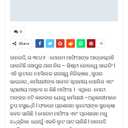
0
Share
ଦାନଗଦି, ତା ୩୦/୬ : ମୋରମ ମାଫିଆଙ୍କ ଆଡ୍ଡାସ୍ଥଳି
ପାଲଟିଛି ଜଖପୁରା ଥାନା ନିଉ – ଭିଷ୍ଟା ରେଲୱେ ସାଇଡିଂ l
ଏହି ଲୁଟରେ ତହସିଲର ରାଜସ୍ୱ ନିରିକ୍ଷକ , ସୁପର
ଭାଇଜର , କର୍ମଚାରୀଙ୍କ ସମେତ ସ୍ଥାନୀୟ ପୋଲିସ ଏବଂ
ସ୍ଥାନୀୟ ଅଞ୍ଚଳ ର କିଛି ମାଫିଆ l ଏଥିରେ ମୋଟା
ଅଙ୍କର ବଟି କାରବାର ଯୋଗୁ କର୍ମଚାରୀ –ଅଧିକାରୀମାନେ
ଚୁପ ବସୁଛନ୍ତି l ଫଳରେ ପ୍ରଶାସନ ଲୁଟେରାଙ୍କ ସୁରକ୍ଷା
କବଚ ସାଜିଛି l ମୋରମ ମାଫିଆ ଏବଂ ପ୍ରଶାସନ ମଧୁ
ଚନ୍ଦ୍ରିକା ଯୋଗୁଁ ଏଭଳି ଲୁଟ ପାଟ ଚାଲିଛି l ଦାନଗଦି