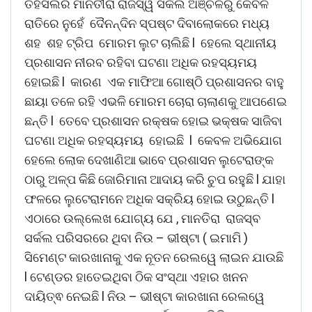
ତହସିଲର ମାନତୀରା ରାଜସ୍ୱ ସର୍କଲ ଅଞ୍ଚଳରୁ କେବଳ
ରାତିରେ ନୁହେଁ ଦୈନନ୍ଦିନ ସ୍ପଷ୍ଟ ଦିବାଲୋକରେ ମଧ୍ୟ
ଶହ ଶହ ଟ୍ରିପ ମୋରମ ଲୁଟ ଚାଲିଛି l ହେଲେ ସ୍ଥାନୀୟ
ପ୍ରଶାସନ ନୀରବ ରହିବା ଘଟଣା ଅଧିକ ରହସ୍ୟମୟ
ହୋଇଛି l କାରଣ ଏକ ମାଫିଆ ଗୋଷ୍ଠି ପ୍ରଶାସନର ବାହୁ
ଛାୟା ତଳେ ରହି ଏଭଳି ମୋରମ ଚୋରା ଚାଲାଣକୁ ଆପଣେଇ
ଛନ୍ତି l ତେବେ ପ୍ରଶାସନ ରକ୍ଷକ ହୋଇ ଭକ୍ଷକ ସାଜିବା
ଘଟଣା ଅଧିକ ରହସ୍ୟମୟ ହୋଇଛି l କେବଳ ଅଭିଯୋଗ
ହେଲେ ଲୋକ ଦେଖାଣିଆ ଭାବେ ପ୍ରଶାସନ ଲୁଟେରାଙ୍କ
ଠାରୁ ଅଳ୍ପ କିଛି ଜୋରିମାନା ଆଦାୟ କରି ଚୁପ ରହୁଛି l ଯାହା
ଫଳରେ ଲୁଟେରାମନେ ଅଧିକ ସକ୍ରିୟ ହୋଇ ଉଠୁଛନ୍ତି l
ଏଠାରେ ଉଲ୍ଲେଖ ଯୋଗ୍ୟ ଯେ , ମାନତିରା ରାଜସ୍ବ
ସର୍କଲ ପରିସରରେ ଥିବା ନିଉ – ଭୀଷ୍ଟା ( ଇମାମି )
ସିମେଣ୍ଟ କାରଖାନାକୁ ଏକ ନୂତନ ରେଲୱେ ଲାଇନ ଯାଉଛି
l ଟେଣ୍ଡର ହାତେଇଥିବା ଠିକ ସଂସ୍ଥା ଏହାର ଖନନ
ଦାୟିତ୍ଵ ନେଇଛି l ନିଉ – ଭୀଷ୍ଟା କାରଖାନା ରେଲୱେ