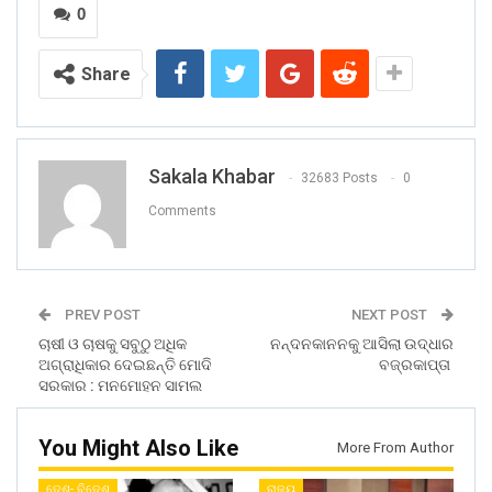
0
Share
Sakala Khabar
32683 Posts
0
Comments
PREV POST
NEXT POST
ଚାଷୀ ଓ ଚାଷକୁ ସବୁଠୁ ଅଧିକ
ନନ୍ଦନକାନନକୁ ଆସିଲା ଉଦ୍ଧାର
ଅଗ୍ରାଧିକାର ଦେଇଛନ୍ତି ମୋଦି
ବଜ୍ରକାପ୍ତା
ସରକାର : ମନମୋହନ ସାମଲ
You Might Also Like
More From Author
ଦେଶ- ବିଦେଶ
ରାଜ୍ୟ