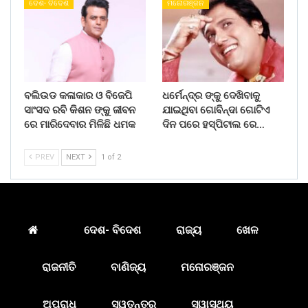
ଦେଶ- ବିଦେଶ
ମନୋରଞ୍ଜନ
ବଲିଉଡ କଳାକାର ଓ ବିଜେପି
ଧର୍ମେନ୍ଦ୍ର ଙ୍କୁ ଦେଖିବାକୁ
ସାଂସଦ ରବି କିଶନ ଙ୍କୁ ଜୀବନ
ଯାଇଥିବା ଗୋବିନ୍ଦା ଗୋଟିଏ
ରେ ମାରିଦେବାର ମିଳିଛି ଧମକ
ଦିନ ପରେ ହସ୍ପିଟାଲ ରେ…
PREV
NEXT
1 of 2
ଦେଶ- ବିଦେଶ
ରାଜ୍ୟ
ଖେଳ
ରାଜନୀତି
ବାଣିଜ୍ୟ
ମନୋରଞ୍ଜନ
ଅପରାଧ
ସ୍ୱତନ୍ତ୍ର
ସ୍ୱାସ୍ଥ୍ୟ