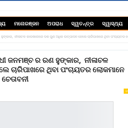
ଜ୍ୟ
ମନୋରଞ୍ଜନ
ଅପରାଧ
ସ୍ୱତନ୍ତ୍ର
ସ୍ୱାସ୍ଥ୍ୟ
ହୁଙ୍କାର, ନୀଳାଚଳ କାରଖାନାରେ ଦଶ ଗୁଣ ଅଧିକ ଉତ୍ପାଦନ ହେଲେ ଚାରିପାଖରେ ଥିବା ପଂଚାୟତର ଲୋ
ଧୀ ଜନମଞ୍ଚ ର ରଣ ହୁଙ୍କାର, ନୀଳାଚଳ
ଲେ ଚାରିପାଖରେ ଥିବା ପଂଚାୟତର ଲୋକମାନେ
େ ଚେତାବନୀ
ରା