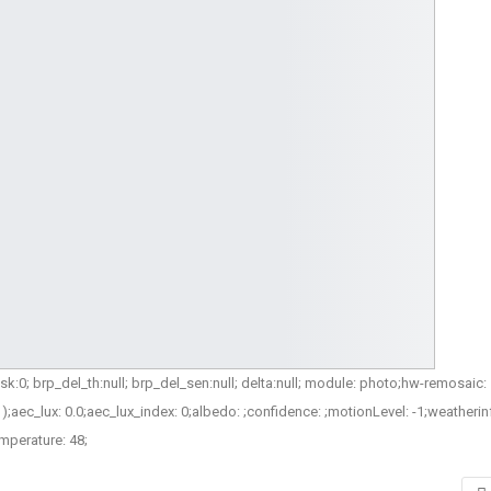
p_mask:0; brp_del_th:null; brp_del_sen:null; delta:null; module: photo;hw-remosaic:
1);aec_lux: 0.0;aec_lux_index: 0;albedo: ;confidence: ;motionLevel: -1;weatherin
emperature: 48;