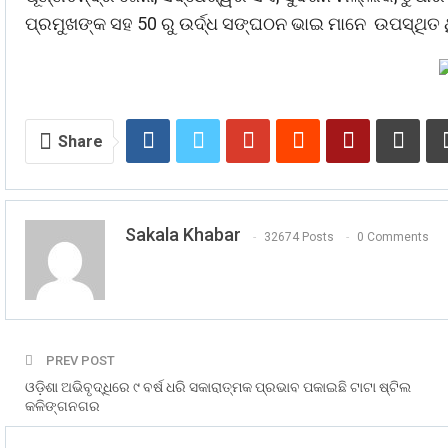
ପ୍ରମୁଖଙ୍କ ସହ 50 ରୁ ଉର୍ଦ୍ଧ ସଙ୍ଘଠନ ଭାଇ ମାନେ ଉପସ୍ଥିତ
Share
Sakala Khabar
32674 Posts
0 Comments
PREV POST
ଓଡ଼ିଶା ଅଭିବୃଦ୍ଧିରେ ୯ ବର୍ଷ ଧରି ସକାରାତ୍ମକ ପ୍ରଭାବ ପକାଇଛି ଟାଟା ଷ୍ଟିଲ
କଳିଙ୍ଗନଗର