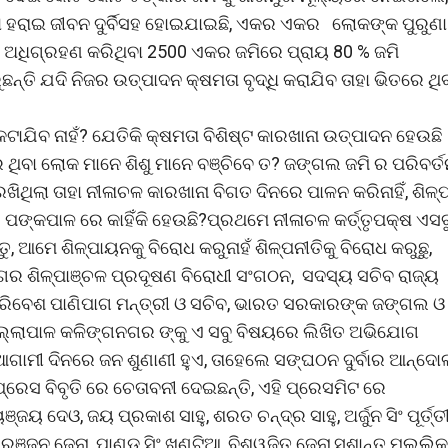
କା ହରାଇ ଜୀବନ ଦୁର୍ବିସହ ହୋଇଯାଇଛି, ଏକର ଏକର ଲୋକଙ୍କ ପୁରୁଣା
 ଅଧିଗ୍ରହଣ କରିଥିବା 2500 ଏକର ଜମିରେ ପ୍ରାୟ 80 % ଜମି
ନ୍ତି ଯଦି ନିଜର ଉତ୍ପାଦନ କ୍ଷମତା ବୃଦ୍ଧି କରାଯିବ ତାହା ଭିତରେ ଥି
ଯିବ ନାହଁ? ଯେତିକି କ୍ଷମତା ବିଶିଷ୍ଟ କାରଖାନା ଉତ୍ପାଦନ ହେଉଛି
ିବା ଲୋକ ମାନେ ଶିଶୁ ମାନେ ବଞ୍ଚିବେ ତ? ଜଙ୍ଗଲ ଜମି ର ପରିବର୍ତ
ଥିଲା ତାହା ନୀଳାଚଳ କାରଖାନା ବିଗତ ଦିନରେ ପାଳନ କରିନାହିଁ, ଶିଳ୍
 ପଙ୍କପାଳ ରେ କାହିଁକି ହେଉଛି?ପ୍ରଥମେ ନୀଳାଚଳ କର୍ତ୍ତୃପକ୍ଷ ଏସ
, ଆମେ ଶିଳ୍ପାୟନକୁ ବିରୋଧ କରୁନାହଁ ଶିଳ୍ପନୀତିକୁ ବିରୋଧ କରୁଛୁ,
ଗର ଶିଳ୍ପାଞ୍ଚଳ ପ୍ରଦୂଷଣ ବିରୋଧୀ ସଂଗଠନ, ସଦସ୍ୟ ସଚିବ ରାଜ୍ୟ
ରିବେଶ ପାଣିପାଗ ମନ୍ତ୍ରୀ ଓ ସଚିବ, ଭାରତ ସରକାରଙ୍କ ଜଙ୍ଗଲ ଓ
 ଜିଲ୍ଲାପାଳ କଳିଙ୍ଗନଗର ଙ୍କୁ ଏ ସବୁ ବିଷୟରେ ଲିଖିତ ଅଭିଯୋଗ
ଇ ଆଗାମୀ ଦିନରେ ଜନ ଶୁଣାଣୀ ହୁଏ, ତାହେଲେ ସଙ୍ଘଠନ ଦୁର୍ବାର ଆନ୍ଦ
ପ୍ରେସ ବିବୃତି ରେ ଚେତାବନୀ ଦେଇଛନ୍ତି, ଏହି ପ୍ରେସମିଟ ରେ
ଦେଓ, ଜୟ ପ୍ରକାଶ ସାହୁ, ଶରତ ଚନ୍ଦ୍ର ସାହୁ, ଅର୍ଜୁନ ସିଂ ପୂର୍ତ୍ତୀ
 ରଞ୍ଜନ ଜେନା, ପାଣ୍ଡୁ ସିଂ ଖୁଣ୍ଟିଆ, ବିଶ୍ୱଜିତ ଜେନା,ସୁଶାନ୍ତ ମଲ୍ଲିକ