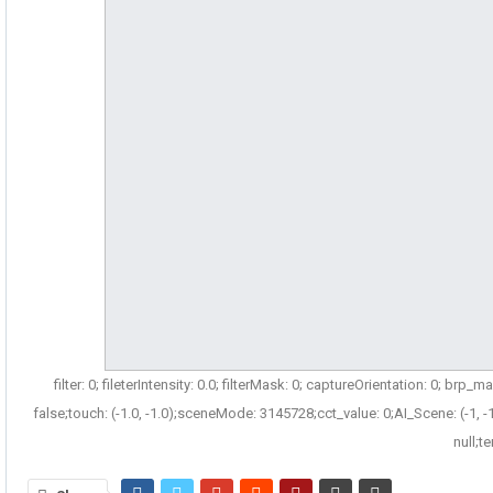
filter: 0; fileterIntensity: 0.0; filterMask: 0; captureOrientation: 0; br
false;touch: (-1.0, -1.0);sceneMode: 3145728;cct_value: 0;AI_Scene: (-1, -
null;t