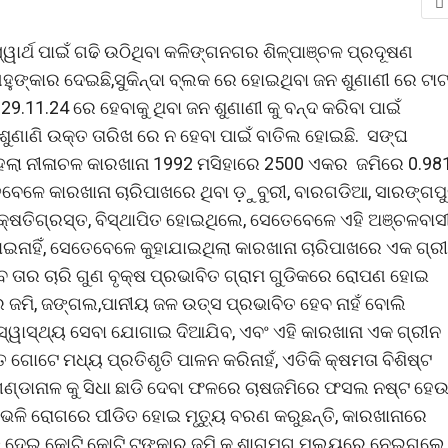
ର୍ଥ ପାଇଁ ଗଢି ଉଠିଥିବା କଳିଙ୍ଗନଗର ଶିଳ୍ପାଞ୍ଚଳ ପ୍ରଦୂଷଣ
ଙ୍କାର ଦେଇଛି,ସୁକିନ୍ଦା ବ୍ଲକ ରେ ହୋଇଥିବା ଜନ ଶୁଣାଣୀ ରେ ଟାଟ
.11.24 ରେ ହେବାକୁ ଥିବା ଜନ ଶୁଣାଣୀ କୁ ବନ୍ଦ କରିବା ପାଇଁ
ଶୁଣାଣି ଉକ୍ତ ତାରିଖ ରେ ନ ହେବା ପାଇଁ ବାତିଲ ହୋଇଛି. ସଙ୍ଘ
େଲା ନୀଳାଚଳ କାରଖାନା 1992 ମସିହାରେ 2500 ଏକର ଜମିରେ 0.98
ସେତେବେଳେ କାରଖାନା ଚାରିପାଖରେ ଥିବା ଡ଼ୁବୁରୀ, ବାରଗଡିଆ, ସାରଙ୍ଗପ
କ୍ଷତିଗ୍ରସ୍ତ, ବିସ୍ଥାପିତ ହୋଇଥିଲେ, ସେତେବେଳେ ଏହି ଅଞ୍ଚଳବାସ
ହୋଇନାହିଁ, ସେତେବେଳେ କୁହାଯାଇଥିଲା କାରଖାନା ଚାରିପାଖରେ ଏକ ଗ୍ର
ବ ତାର ଚାରି ଗୁଣ ବୃକ୍ଷ ପ୍ରଭାବିତ ଗ୍ରାମ ଗୁଡିକରେ ରୋପଣ ହୋଇ
ଡିକରେ ଜମି, ଜଙ୍ଗଲ,ପାନୀୟ ଜଳ ଉତ୍ସ ପ୍ରଭାବିତ ହେବ ନାହଁ ବୋଲି
 ସ୍ୱାସ୍ଥ୍ୟ ସେବା ଯୋଗାଇ ଦିଆଯିବ, ଏବଂ ଏହି କାରଖାନା ଏକ ଗ୍ରୀନ
ଗୋଟେ ମଧ୍ୟ ପ୍ରତିଶୃତି ପାଳନ କରିନାହଁ, ଏତିକି କ୍ଷମତା ବିଶିଷ୍ଟ
୍ୟଜଳ ଗଣ୍ଡାନାଳ କୁ ସିଧା ଛାଡି ଦେବା ଫଳରେ ଚାଷଜମିରେ ଫସଲ ନଷ୍ଟ ହେଉଛ
, ଭଳି ରୋଗରେ ପୀଡିତ ହୋଇ ମୃତ୍ୟୁ ବରଣ କରୁଛନ୍ତି, କାରଖାନାରେ
ିଶୃତି ଦେଇ କୋଟି କୋଟି ଟଙ୍କାର ଜମି କୁ ଶାଗମୁଗ ମୂଲ୍ୟରେ ନେଇଗଲେ,