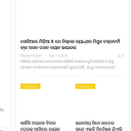
ସୋସିଆଲ ମିଡ଼ିଆ X ରେ ଡିସ୍କୋ ଡ୍ୟାନ୍ସର ମିଥୁନ ଚକ୍ରବର୍ତୀ
ଙ୍କ ଅଜବ-ଗଜବ ବୟାନ ଭାଇରଲ
Sakala Khabar
Aug 14, 2025
0
ବଲିଉଡ ଜଗତରେ ଯେତେବେଳେ କୌଣସି କଳାକାର ମୁହଁ ଖୋଲିଥାଏ, ତାକୁ
ସମସ୍ତେ ଚଳଚିତ୍ରର ଡାଇଲଗ ଭାବି ଶୁଣନ୍ତିନାହିଁ , କିନ୍ତୁ ବର୍ତମାନ ଯେଉଁ…
ମନୋରଞ୍ଜନ
ମନୋରଞ୍ଜନ
fo:
କାହିଁକି ଅଚାନକ ବିବାଦ
ଭାରତୀୟ ସିନେ ଜଗତର
ଘେରକୁ ଆସିଲେ ଗାୟକ
ଜଣେ ଏଭଳି ନିର୍ଦେଶକ ଯିଏକି