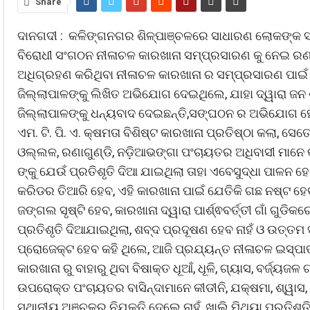
Share
ଦାନଗଦୀ : କଳିଙ୍ଗନଗର ଶିଳ୍ପାଞ୍ଚଳରେ ସାଧାରଣ ଲୋକଙ୍କ ସ୍ୱା
ବିରୋଧୀ ସଂଗଠନ ନୀଳାଚଳ କାରଖାନା ସମ୍ପ୍ରସାରଣ କୁ ନେଇ ରଣହୁ
ଅଧିଗ୍ରହଣ କରିଥିବା ନୀଳାଚଳ କାରଖାନା ର ସମ୍ପ୍ରସାରଣ ପାଇଁ 29
ଜିଲ୍ଲାପାଳଙ୍କୁ ଲିଖିତ ଅଭିଯୋଗ ଦେଇଥିଲେ, ଯାହା ଦ୍ୱାରା ଜନ 
ଜିଲ୍ଲାପାଳଙ୍କୁ ଧନ୍ୟବାଦ ଦେଇଛନ୍ତି,ସଙ୍ଘଠନ ର ଅଭିଯୋଗ ହ
ଏମ. ଟି. ପି. ଏ. କ୍ଷମତା ବିଶିଷ୍ଟ କାରଖାନା ପ୍ରତିଷ୍ଠା କଲା, 
ଓଲ୍ଲଳ, ରଣାଗୁଣ୍ଡି, ନଡ଼ିଆଭଙ୍ଗା ପଂଚାୟତର ଅଧିବାସୀ ମାନେ 
ଙ୍କୁ ଯେଉଁ ପ୍ରତିଶୃତି ଦିଆ ଯାଇଥିଲା ତାହା ଏବେସୁଦ୍ଧା ପାଳନ 
କରିଡର ତିଆରି ହେବ, ଏହି କାରଖାନା ପାଇଁ ଯେତିକି ଗଛ ନଷ୍ଟ ହେ
ଜଙ୍ଗଲ ସୃଷ୍ଟି ହେବ, କାରଖାନା ଦ୍ୱାରା ପାର୍ଶ୍ଵବର୍ତ୍ତୀ ଗାଁ ଗୁ
ପ୍ରତିଶୃତି ଦିଆଯାଇଥିଲା, ଶବ୍ଦ ପ୍ରଦୂଷଣ ହେବ ନାହଁ ଓ ଉତ୍ତମ
ପ୍ରୋଜେକ୍ଟ ହେବ କହି ଥିଲେ, ଆଜି ପ୍ରଯ୍ୟନ୍ତ ନୀଳାଚଳ ଇସ୍ପାତ 
କାରଖାନା ରୁ ବାହାରୁ ଥିବା ବିଷାକ୍ତ ଧୂଆଁ, ଧୂଳି, ଗ୍ୟାସ, ବର୍ଜ
ଉପରୋକ୍ତ ପଂଚାୟତର ବାସିନ୍ଦାମାନେ କୀଡୀନି, ଯକ୍ଷମା, ଶ୍ୱାସ
ସ୍ଥାନୀୟ ଅଞ୍ଚଳରୁ ନିଯୁକ୍ତି ଦେଲେ ନାହଁ, ଖାଲି ମିଥ୍ୟା ପ୍ରତ