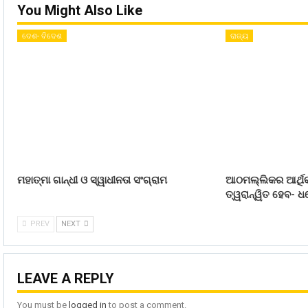
You Might Also Like
ଦେଶ- ବିଦେଶ
ରାଜ୍ୟ
ମହାତ୍ମା ଗାନ୍ଧୀ ଓ ସ୍ୱାଧୀନତା ସଂଗ୍ରାମ
ଆଠମଲ୍ଲିକର ଆର୍ଥିକ
ତ୍ୱରାନ୍ୱିତ ହେବ- ଧର
PREV
NEXT
LEAVE A REPLY
You must be
logged in
to post a comment.