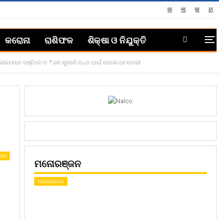
କରୋନା
ରାଶିଫଳ
ଶିକ୍ଷା ଓ ନିଯୁକ୍ତି
କମାନେ ବଞ୍ଚିବେ ତ ? ଜନ ଶୁଣାଣି ବନ୍ଦ ପାଇଁ ଦେଲେ ଚେତାବନୀ
ଜ୍ୟ
ମନୋରଞ୍ଜନ
ମନୋରଞ୍ଜନ