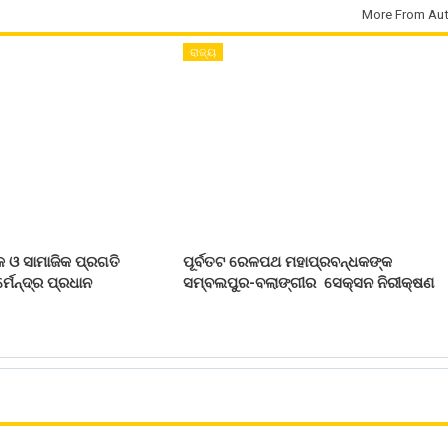
More From Aut
ରାଜ୍ୟ
 ଓ ସାମାଜିକ ପ୍ରଗତି
ପୂର୍ବତଟ ରେଳପଥ ମହାପ୍ରବନ୍ଧକଙ୍କ
୍ମେନ୍ଦ୍ର ପ୍ରଧାନ
ସମ୍ବଲପୁର-ବଲାଙ୍ଗୀର ସେକ୍ସନ ନିରୀକ୍ଷଣ