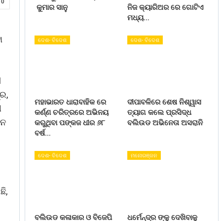
0
କୁମାର ସାନୁ
ନିଜ କ୍ୟାରିଅର ରେ ଗୋଟିଏ
ମଧ୍ୟ…
ା
ଦେଶ- ବିଦେଶ
ଦେଶ- ବିଦେଶ
1
ୁର,
ମହାଭାରତ ଧାରାବାହିକ ରେ
ଦୀପାବଳିରେ ଶେଷ ନିଶ୍ୱାସ
ୀ
କର୍ଣ୍ଣ ଚରିତ୍ରରେ ଅଭିନୟ
ତ୍ୟାଗ କଲେ ପ୍ରସିଦ୍ଧ
ୀନ
କରୁଥିବା ପଙ୍କଜ ଧୀର ୬୮
ବଲିଉଡ ଅଭିନେତା ଅସରାନି
ବର୍ଷ…
ଦେଶ- ବିଦେଶ
ମନୋରଞ୍ଜନ
ି,
ବଲିଉଡ କଳାକାର ଓ ବିଜେପି
ଧର୍ମେନ୍ଦ୍ର ଙ୍କୁ ଦେଖିବାକୁ