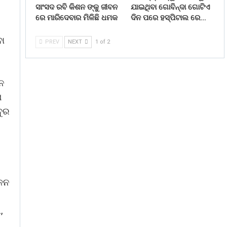
ସାଂସଦ ରବି କିଶନ ଙ୍କୁ ଜୀବନ
ଯାଇଥିବା ଗୋବିନ୍ଦା ଗୋଟିଏ
ରେ ମାରିଦେବାର ମିଳିଛି ଧମକ
ଦିନ ପରେ ହସ୍ପିଟାଲ ରେ…
ବା
PREV
NEXT
1 of 2
ନ
ପ
ବୁର
ୋଳନ
,