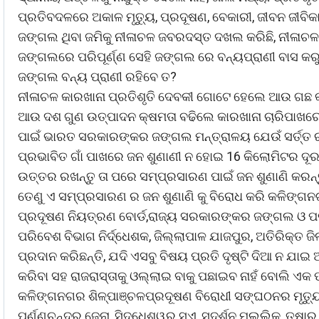
ପ୍ରତିବଦଳରେ ଅକାଳ ମୃତ୍ୟୁ, ପ୍ରଦୂଷଣ, ବେକାରୀ, ଜୀବନ ଜୀବି
ଜଙ୍ଗଲ ଥିବା ଜମିକୁ ନୀଳାଚଳ ଜବରଦସ୍ତ ଦଖଲ କରିଛି, ନୀଳାଚଳ
ଜଙ୍ଗଲରେ ପରିପୂର୍ଣ୍ଣ ସେହି ଜଙ୍ଗଲ ରେ ବନ୍ୟପ୍ରାଣୀ ବାସ କରୁଛ
ଜଙ୍ଗଲ ବନ୍ୟ ପ୍ରାଣୀ ରହିବେ ତ?
ନୀଳାଚଳ କାରଖାନା ପ୍ରତିଶୃତି ଦେବକୀ ଗୋଟେ ହେଲେ ଆଉ ଗଛ କଟା
ଆଉ ଦଶ ଗୁଣ ଉତ୍ପାଦନ କ୍ଷମତା ବଢିଲେ କାରଖାନା ଚାରିପାଖରେ ଥ
ପାଇଁ ଭାରତ ସରକାରଙ୍କର ଜଙ୍ଗଲ ମନ୍ତ୍ରାଳୟ ଯେଉଁ ସର୍ତ୍ତ ରଖି
ପ୍ରଭାବିତ ଗାଁ ପାଖରେ ଜନ ଶୁଣାଣୀ ନ ହୋଇ 16 କିଲୋମିଟର ଦୂର
ଉତ୍ତର ରଖନ୍ତୁ ତା ପରେ ସମ୍ପ୍ରସାରଣ ପାଇଁ ଜନ ଶୁଣାଣି କରନ୍ତୁ
ତେଣୁ ଏ ସମ୍ପ୍ରସାରଣ ର ଜନ ଶୁଣାଣି କୁ ବିରୋଧ କରି କଳିଙ୍ଗନ
ପ୍ରଦୂଷଣ ନିୟତ୍ରଣ ବୋର୍ଡ,ରାଜ୍ୟ ସରକାରଙ୍କର ଜଙ୍ଗଲ ଓ ପ
ପରିବେଶ ବିଭାଗ ନିର୍ଦ୍ଧେଶକ, ଜିଲ୍ଲାପାଳ ଯାଜପୁର, ଅତିରିକ୍ତ
ପ୍ରଦାନ କରିଛନ୍ତି, ଯଦି ଏସବୁ ବିଷୟ ପ୍ରତି ଦୃଷ୍ଟି ଦିଆ ନ ଯା
କରିବା ସହ ରାଜରାସ୍ତାକୁ ଓଲ୍ଲାଇ ବାକୁ ପଛାଇବ ନାହଁ ବୋଲି ଏକ 
କଳିଙ୍ଗନଗର ଶିଳ୍ପାଞ୍ଚଳପ୍ରଦୂଷଣ ବିରୋଧୀ ସଙ୍ଘଠନର ମୃତ୍ୟୁଞ୍ଜୟ 
ପୂର୍ଣ୍ଣଚନ୍ଦ୍ର ଜେନା, ସିଦ୍ଧେଶ୍ୱର ସଏ, ସୁଦର୍ଶନ ମଲ୍ଲିକ, ତୁଷାର