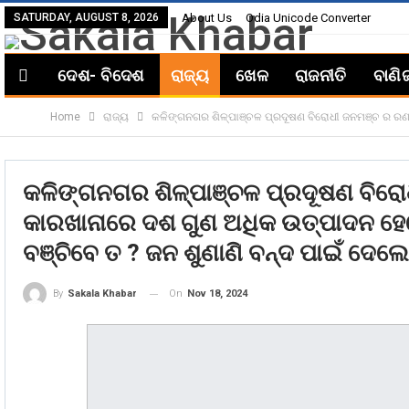
SATURDAY, AUGUST 8, 2026
About Us
Odia Unicode Converter
ଦେଶ- ବିଦେଶ
ରାଜ୍ୟ
ଖେଳ
ରାଜନୀତି
ବାଣି
Home
ରାଜ୍ୟ
କଳିଙ୍ଗନଗର ଶିଳ୍ପାଞ୍ଚଳ ପ୍ରଦୂଷଣ ବିରୋଧୀ ଜନମଞ୍ଚ ର ରଣ 
କଳିଙ୍ଗନଗର ଶିଳ୍ପାଞ୍ଚଳ ପ୍ରଦୂଷଣ ବିରୋ
କାରଖାନାରେ ଦଶ ଗୁଣ ଅଧିକ ଉତ୍ପାଦନ ହେ
ବଞ୍ଚିବେ ତ ? ଜନ ଶୁଣାଣି ବନ୍ଦ ପାଇଁ ଦେଲ
On
Nov 18, 2024
By
Sakala Khabar