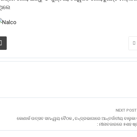
 ଥିଲେ
NEXT POS
କୋଣାର୍କ ଉତ୍ସବ ସମନ୍ୱୟ ବୈଠକ , ଚନ୍ଦ୍ରଭାଗାରେ ଆନ୍ତର୍ଜାତୀୟ ବାଲୁକା
: ମୀନାବଜାରରେ ୫ଶହ ଷ