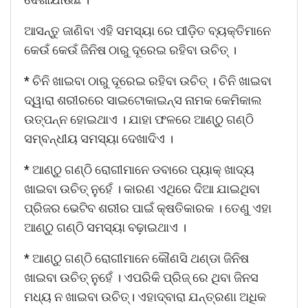
ଆସନ୍ତୁ ଜାଣିବା ଏହି ସମସ୍ୟା ରେ ପୀଡ଼ିତ ବ୍ୟକ୍ତିମାନେ
କେଉଁ କେଉଁ ଜିନିଷ ଠାରୁ ଦୂରେଇ ରହିବା ଉଚିତ୍ ।
* ଚିନି ଖାଇବା ଠାରୁ ଦୂରେଇ ରହିବା ଉଚିତ୍ । ଚିନି ଖାଇବା
ଦ୍ୱାରା ଶରୀରରେ ସାଇଟୋକାଇନ୍ସ ନାମକ କେମିକାଲ
ଉତ୍ପନ୍ନ ହୋଇଥାଏ । ଯାହା ଫଳରେ ଆଣ୍ଠୁ ଗଣ୍ଠି
ସମ୍ବନ୍ଧୀୟ ସମସ୍ୟା ଦେଖାଦିଏ ।
* ଆଣ୍ଠୁ ଗଣ୍ଠି ରୋଗୀମାନେ ଡବାରେ ପ୍ୟାକ୍ ଖାଦ୍ୟ
ଖାଇବା ଉଚିତ୍ ନୁହେଁ । କାରଣ ଏଥିରେ ଦିଆ ଯାଇଥିବା
ପ୍ରିଜର ଭେଟିବ ଶରୀର ପାଇଁ କ୍ଷତିକାରକ । ତେଣୁ ଏହା
ଆଣ୍ଠୁ ଗଣ୍ଠି ସମସ୍ୟା ବଢ଼ାଇଥାଏ ।
* ଆଣ୍ଠୁ ଗଣ୍ଠି ରୋଗୀମାନେ କୌଣସି ଥଣ୍ଡା ଜିନିଷ
ଖାଇବା ଉଚିତ୍ ନୁହେଁ । ଏପରିକି ପ୍ରିଜ୍ ରେ ଥିବା ଜିନସ
ମଧ୍ୟ ନ ଖାଇବା ଉଚିତ୍। ଏହାଦ୍ବାରା ଯନ୍ତ୍ରଣା ଅଧିକ