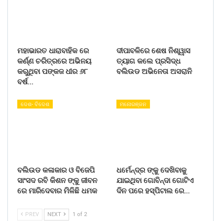
ମହାଭାରତ ଧାରାବାହିକ ରେ
ଦୀପାବଳିରେ ଶେଷ ନିଶ୍ୱାସ
କର୍ଣ୍ଣ ଚରିତ୍ରରେ ଅଭିନୟ
ତ୍ୟାଗ କଲେ ପ୍ରସିଦ୍ଧ
କରୁଥିବା ପଙ୍କଜ ଧୀର ୬୮
ବଲିଉଡ ଅଭିନେତା ଅସରାନି
ବର୍ଷ…
ଦେଶ- ବିଦେଶ
ମନୋରଞ୍ଜନ
ବଲିଉଡ କଳାକାର ଓ ବିଜେପି
ଧର୍ମେନ୍ଦ୍ର ଙ୍କୁ ଦେଖିବାକୁ
ସାଂସଦ ରବି କିଶନ ଙ୍କୁ ଜୀବନ
ଯାଇଥିବା ଗୋବିନ୍ଦା ଗୋଟିଏ
ରେ ମାରିଦେବାର ମିଳିଛି ଧମକ
ଦିନ ପରେ ହସ୍ପିଟାଲ ରେ…
PREV
NEXT
1 of 2