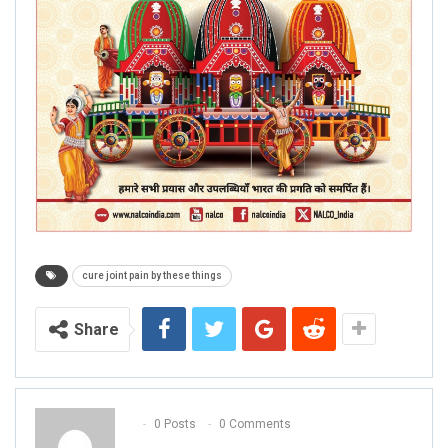
cure joint pain by these things
Share
0 Posts
0 Comments