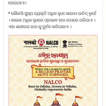
ହୋଇଥାଏ।
* କୌଣସି ସୁସ୍ଥ ବ୍ୟକ୍ତି ଅଧିକ ଲୁଣ ଖାଇବା ଉଚିତ୍ ନୁହେଁ
। କାରଣ ଅଧିକ ଲୁଣର ପ୍ରଭାବ ହାଡ ଉପରେ ପଡିଥାଏ ।
ଏହା ଶରୀରର ହାଡ କୁ ଦୁର୍ବଳ କରିପକାଏ ।