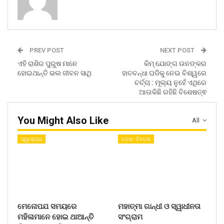
PREV POST
NEXT POST
ଏହି ରାଶିର ପୁରୁଷ ମାନେ
କିମ୍ ଯୋଙ୍ଗ ଉନଙ୍କର
ହୋଇଥାନ୍ତି ଭଲ ଜୀବନ ସାଥି
ହାତବନ୍ଧା ଘଡିକୁ ନେଇ ବିଶ୍ୱରେ
ଚର୍ଚ୍ଚା : ମୂଲ୍ୟ ନୁହେଁ ଏଥିରେ
ଆଉକିଛି ରହିଛି ବିଶେଷତ୍ଵ
You Might Also Like
All
ସ୍ୱାସ୍ଥ୍ୟ
ଦେଶ- ବିଦେଶ
ମେନୋପଯ ସମୟରେ
ମହାତ୍ମା ଗାନ୍ଧୀ ଓ ସ୍ୱାଧୀନତା
ମହିଳାମାନେ ହୋଇ ଥାଆନ୍ତି
ସଂଗ୍ରାମ