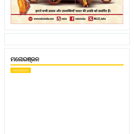
ମନୋରଞ୍ଜନ
ମନୋରଞ୍ଜନ