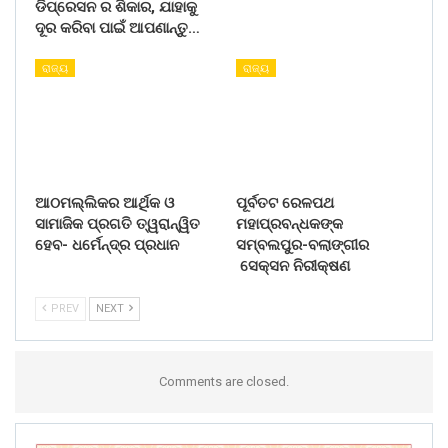
ଡିପ୍ରେସନ ର ଶିକାର, ଯାହାକୁ
ଦୂର କରିବା ପାଇଁ ଆପଣାନ୍ତୁ…
ରାଜ୍ୟ
ରାଜ୍ୟ
ଆଠମଲ୍ଲିକର ଆର୍ଥିକ ଓ
ପୂର୍ବତଟ ରେଳପଥ
ସାମାଜିକ ପ୍ରଗତି ତ୍ୱରାନ୍ୱିତ
ମହାପ୍ରବନ୍ଧକଙ୍କ
ହେବ- ଧର୍ମେନ୍ଦ୍ର ପ୍ରଧାନ
ସମ୍ବଲପୁର-ବଲାଙ୍ଗୀର
ସେକ୍ସନ ନିରୀକ୍ଷଣ
PREV
NEXT
Comments are closed.