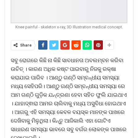
Knee painful - skeleton x-ray, 3D Illustration medical concept.
Share
ସବୁ ରୋଗରେ କିଛି ନା କିଛି ସାବଧାନତା ଅବଲମ୍ବନ କରିବା
ଉଚିତ୍ । କାରଣ ଅଧିକ କଷ୍ଟ ପାଇବାରୁ ନିଜକୁ ରକ୍ଷା
କରାଯାଇ ପାରିବ । ଆଣ୍ଠୁ ଗଣ୍ଠି ସମ୍ବନ୍ଧୀୟ ସମସ୍ୟା
ମଧ୍ୟ ସେହିପରି। ଆଣ୍ଠୁ ଗଣ୍ଠି ସମ୍ବନ୍ଧୀୟ ସମସ୍ୟା ରେ
ଆମ ଗଣ୍ଠି ଗୁଡ଼ିକ ଯନ୍ତ୍ରଣା ହେବା ସହିତ ଫୁଲି ଯାଇଥାଏ
। ଯାହାଦ୍ଵାରା ଆମର ଚାଲିବାକୁ ମଧ୍ୟ ଅସୁବିଧା ହୋଇଥାଏ
। ଆଗରୁ ଏହି ସମସ୍ୟା କେବଳ ବୟସ୍କ ମାନଙ୍କ ପାଖରେ
ଦେଖିବାକୁ ମିଳୁଥିଲା। କିନ୍ତୁ ଆଜିକାଲି ଏହା ଗୋଟିଏ
ସାଧାରଣ ସମସ୍ୟା ଭାବରେ ସବୁ ବର୍ଗର ଲୋକଙ୍କ ପାଖରେ
ଦେଖାଯାଉଛି ।