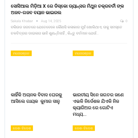
ସୋସିଆଲ ମିଡ଼ିଆ X ରେ ଡିସ୍କୋ ଡ୍ୟାନ୍ସର ମିଥୁନ ଚକ୍ରବର୍ତୀ ଙ୍କ
ଅଜବ-ଗଜବ ବୟାନ ଭାଇରଲ
Sakala Khabar
Aug 14, 2025
0
ବଲିଉଡ ଜଗତରେ ଯେତେବେଳେ କୌଣସି କଳାକାର ମୁହଁ ଖୋଲିଥାଏ, ତାକୁ ସମସ୍ତେ
ଚଳଚିତ୍ରର ଡାଇଲଗ ଭାବି ଶୁଣନ୍ତିନାହିଁ , କିନ୍ତୁ ବର୍ତମାନ ଯେଉଁ…
ମନୋରଞ୍ଜନ
ମନୋରଞ୍ଜନ
କାହିଁକି ଅଚାନକ ବିବାଦ ଘେରକୁ
ଭାରତୀୟ ସିନେ ଜଗତର ଜଣେ
ଆସିଲେ ଗାୟକ କୁମାର ସାନୁ
ଏଭଳି ନିର୍ଦେଶକ ଯିଏକି ନିଜ
କ୍ୟାରିଅର ରେ ଗୋଟିଏ
ମଧ୍ୟ…
ଦେଶ- ବିଦେଶ
ଦେଶ- ବିଦେଶ