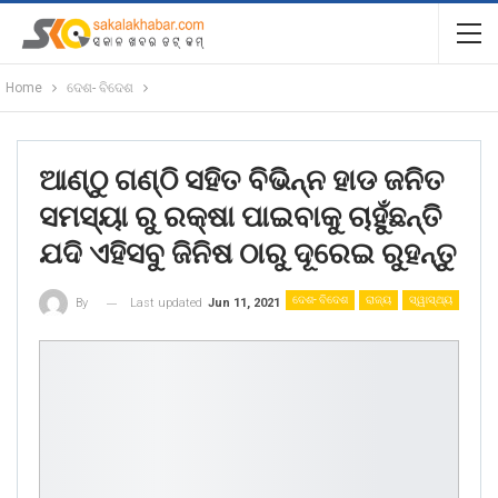
Home
ଦେଶ- ବିଦେଶ
ଆଣ୍ଠୁ ଗଣ୍ଠି ସହିତ ବିଭିନ୍ନ ହାଡ ଜନିତ
ସମସ୍ୟା ରୁ ରକ୍ଷା ପାଇବାକୁ ଚାହୁଁଛନ୍ତି
ଯଦି ଏହିସବୁ ଜିନିଷ ଠାରୁ ଦୂରେଇ ରୁହନ୍ତୁ
ଦେଶ- ବିଦେଶ
ରାଜ୍ୟ
ସ୍ୱାସ୍ଥ୍ୟ
Last updated
Jun 11, 2021
By