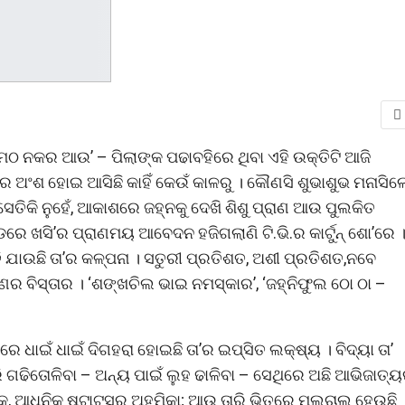
ଠ ମଠ ନକର ଆଉ’ – ପିଲାଙ୍କ ପଢାବହିରେ ଥିବା ଏହି ଉକ୍ତିଟି ଆଜି
ଣୀର ଅଂଶ ହୋଇ ଆସିଛି କାହିଁ କେଉଁ କାଳରୁ । କୌଣସି ଶୁଭାଶୁଭ ମନାସିଲ
ତିକି ନୁହେଁ, ଆକାଶରେ ଜହ୍ନକୁ ଦେଖି ଶିଶୁ ପ୍ରାଣ ଆଉ ପୁଲକିତ
ରେ ଖସି’ର ପ୍ରାଣମୟ ଆବେଦନ ହଜିଗଲାଣି ଟି.ଭି.ର କାର୍ଟୁନ୍ ଶୋ’ରେ 
 ଲୁଚି ଯାଉଛି ତା’ର କଳ୍ପନା । ସତୁରୀ ପ୍ରତିଶତ, ଅଶୀ ପ୍ରତିଶତ,ନବେ
ର ବିସ୍ତାର । ‘ଶଙ୍ଖଚିଲ ଭାଇ ନମସ୍କାର’, ‘ଜହ୍ନିଫୁଲ ଠୋ ଠା –
ରେ ଧାଇଁ ଧାଇଁ ଦିଗହରା ହୋଇଛି ତା’ର ଇପ୍ସିତ ଲକ୍ଷ୍ୟ । ବିଦ୍ୟା ତା’
ି ଗଢିତୋଳିବା – ଅନ୍ୟ ପାଇଁ ଲୁହ ଢାଳିବା – ସେଥିରେ ଅଛି ଆଭିଜାତ୍
 ଆଧୁନିକ ଷ୍ଟାଟସ୍ର ଅହମିକା; ଆଉ ତାରି ଭିତରେ ମୂଲଚାଲ ହେଉଛି