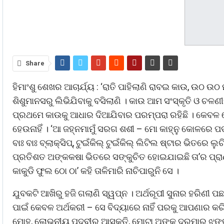
Share
ହିମାଂଶୁ ଶେଖର ଆଚାର୍ଯ୍ୟ : ‘ରାତି ପାହିଲାଣି ରାବଇ କାଉ, ଉଠ ଉ
ଶିଶୁମାନସରୁ ଲିଭିଯିବାକୁ ବସିଲାଣି । କାଉ ଆମ ସଂସ୍କୃତି ଓ ଚଳ
ପ୍ରଥମେ କାଉକୁ ଆଧାର ଦିଆଯିବାର ପରମ୍ପରା ରହିଛି । କେବଳ ସେ
ହେଉନାହିଁ । ‘ଆ ଜହ୍ନମାମୁଁ ସରଗ ଶଶୀ – ମୋ କାହ୍ନୁ କୋଳରେ ପଡ
ବାଃ ବାଃ ବ୍ଲାକ୍ସିପ୍, ଟୁଇଁକିଲ୍ ଟୁଇଁକିଲ୍ ଲିଟିଲ ଷ୍ଟାର ଭିତରେ
ପ୍ରତିଶତ ଅଙ୍କକଷା ଭିତରେ ସଙ୍କୁଚିତ ହୋଇଯାଇଛି ତା’ର ପ୍ରାଣ
କାକୁଡି ଫୁଲ ଠୋ ଠା’ କହି ତାଳିମାରି ନାଚିପାରୁନି ସେ ।
ଯୁବକଟି ଆଖିରୁ ହଜି ଗଲାଣି ସ୍ୱପ୍ନ । ଅର୍ଥରୂପୀ ସୁନାର ହରିଣୀ ପଛ
ପାଇଁ କେବଳ ଅର୍ଥକରୀ – ସେ ବିଦ୍ୟାରେ ନାହିଁ ପରକୁ ଆପଣାର କର
ମୋହ, ଲୋଭନୀୟ ପଦବୀର ଆସକ୍ତି, ମୋଟା ଅଙ୍କ ଦରମାର ଝୁଙ୍କ,