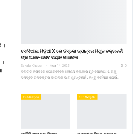
ି ।
ସୋସିଆଲ ମିଡ଼ିଆ X ରେ ଡିସ୍କୋ ଡ୍ୟାନ୍ସର ମିଥୁନ ଚକ୍ରବର୍ତୀ
ଙ୍କ ଅଜବ-ଗଜବ ବୟାନ ଭାଇରଲ
 ।
Sakala Khabar
Aug 14, 2025
0
ଆ
ବଲିଉଡ ଜଗତରେ ଯେତେବେଳେ କୌଣସି କଳାକାର ମୁହଁ ଖୋଲିଥାଏ, ତାକୁ
ସମସ୍ତେ ଚଳଚିତ୍ରର ଡାଇଲଗ ଭାବି ଶୁଣନ୍ତିନାହିଁ , କିନ୍ତୁ ବର୍ତମାନ ଯେଉଁ…
ମନୋରଞ୍ଜନ
ମନୋରଞ୍ଜନ