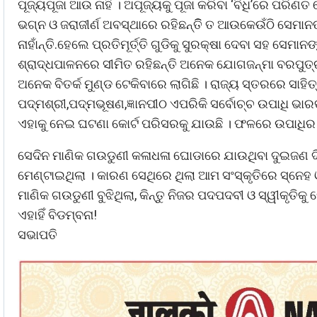
ପୂଜ୍ୟପୂଜା ଆଉ ନାହିଁ । ଅପୂଜ୍ୟକୁ ପୂଜା କରିବା ‘ବିଧି’ରେ ପର
ଭଗ୍ନ ଓ ଜରାଜୀର୍ଣ ଅବସ୍ଥାରେ ରହିଛନ୍ତିି ତ ଆଉକେଉଁଠି ସେମାନଙ୍
ନାହାଁନ୍ତି.ହେଲେ ପ୍ରତିମୂର୍ତ୍ତି ଗୁଡିକୁ ସୁରକ୍ଷା ଦେବା ସହ ସେମ
ଶ୍ରାଦ୍ଧପାଳନରେ ସୀମିତ ରହିଛନ୍ତି ଅନେକ ଯୋଗଜନ୍ମା ବରପୁତ୍ର ।
ଅନେକ ବିତର୍କ ମୁଣ୍ଡ ଟେକିବାରେ ଲାଗିଛି । ରାଜ୍ୟ ସ୍ତରରେ ସା
ପଦ୍ମଶ୍ରୀ,ପଦ୍ମଭୂଷଣ,ଜ୍ଞାନପୀଠ ଏପରିକି ସର୍ବୋଚ୍ଚ ଉପାଧି ଭା
ଏହାକୁ ନେଇ ଘଟଣା କୋର୍ଟ ପରିସରକୁ ଯାଉଛି । ଫଳରେ ଉପାଧିର ଗୁ
ସେଦିନ ମାଣିକ ଗଉଡୁଣୀ କଳାଧଳା ଘୋଡାରେ ଯାଉଥିବା ଦୁଇଜଣ ଦି
ମେଣ୍ଟାଇଥିଲା । କାରଣ ସେଥିରେ ଥିଲା ଆମ ସଂସ୍କୃତିରେ ସ୍ନେ
ମାଣିକ ଗଉଡୁଣୀ ବୁଝିଥିଲା, କିନ୍ତୁ ନିଜର ପଦପଦବୀ ଓ ସ୍ୱୀକୃତିକୁ ନ
ଏହାହିଁ ବିଡମ୍ବନା!
ସଭାପତି