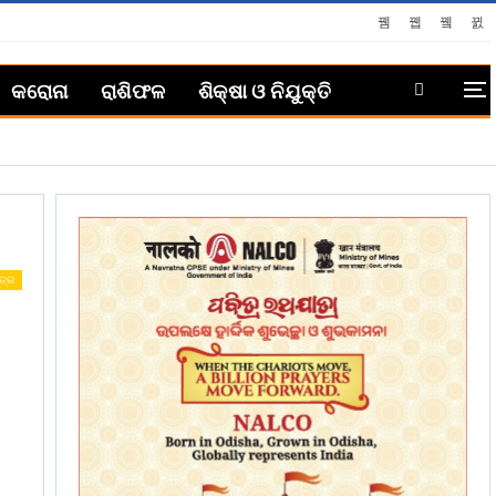
କରୋନା
ରାଶିଫଳ
ଶିକ୍ଷା ଓ ନିଯୁକ୍ତି
ତ୍ର