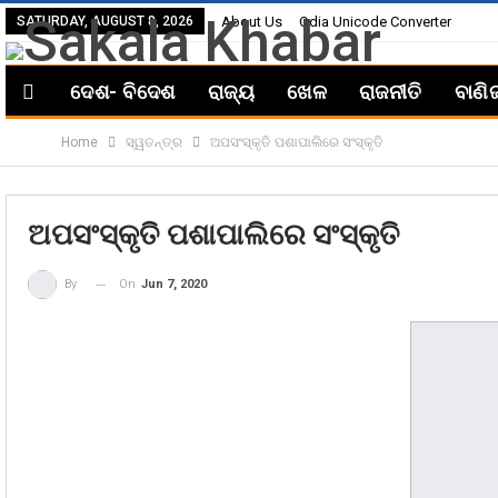
SATURDAY, AUGUST 8, 2026
About Us
Odia Unicode Converter
ଦେଶ- ବିଦେଶ
ରାଜ୍ୟ
ଖେଳ
ରାଜନୀତି
ବାଣି
Home
ସ୍ୱତନ୍ତ୍ର
ଅପସଂସ୍କୃତି ପଶାପାଲିରେ ସଂସ୍କୃତି
ଅପସଂସ୍କୃତି ପଶାପାଲିରେ ସଂସ୍କୃତି
On
Jun 7, 2020
By