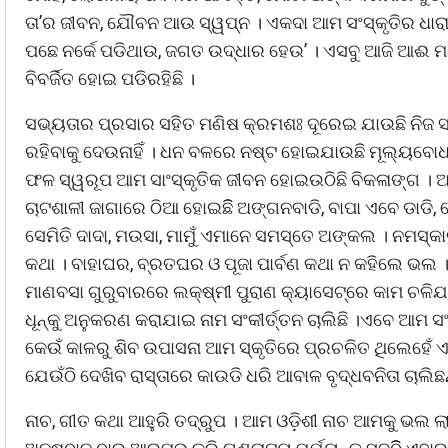
ତା’ର ଜୀବନ, ଯୌବନ ଆଉ ସ୍ୱପ୍ନ । ଏକଦା ଆମ ସଂସ୍କୃତିର ଧାରା ଥି
ପଛେ ନର୍କେ ପଡିଥାଉ, ଜଗତ ଉଦ୍ଧାର ହେଉ’ । ଏସବୁ ଆଜି ଆଈ ମା’
ବିବର୍ଜିତ ହୋଇ ପଡିରହିଛି ।
ସଭ୍ୟତାର ପ୍ରସାର ସହିତ ମଣିଷ କ୍ରମଶଃ ଦୂରେଇ ଯାଉଛି ନିଜ ସ
ରହିବାକୁ ଦେଉନାହିଁ । ଧନ ବଳରେ ନଷ୍ଟ ହୋଇଯାଉଛି ମୂଲ୍ୟବୋଧ 
ଫଳ ସ୍ୱରୂପ ଆମ ସାଂସ୍କୃତିକ ଜୀବନ ହୋଇଉଠିଛି ବିକଳାଙ୍ଗ । ଆଜ
ଚାଟଶାଳୀ ଜାଗାରେ ଠିଆ ହୋଇଛିି ଅଙ୍ଗନବାଡି, ବାପା ଏବେ ଡାଡି,
ସେମିତି ଦାଦା, ମଉସା, ମାମୁଁ ଏମାନେ ସମସ୍ତେ ଅଙ୍କଲ । ନମସ୍
କଥା । ବାହାଘର, ବ୍ରତଘର ଓ ପୂଜା ପାର୍ବଣ କଥା ନ କହିଲେ ଭଲ
ମାଣବସା ଗୁରୁବାରରେ ଲକ୍ଷ୍ମୀ ପୁରାଣ କ୍ୟାସେଟ୍ରେ କାମ ଚଳିଯ
ଧୂନ୍କୁ ଅନୁକରଣ କରାଯାଇ ନାମ ସଂକୀର୍ତ୍ତନ ଚାଲିଛି ।ଏବେ ଆମ ସଂସ୍
କେଉଁ କାଳରୁ ଶିବ ଉପାସନା ଆମ ସ୍କୃତିରେ ପ୍ରଚଳିତ ଥିଲେହେଁ ଏ
ଯେଉଁଠି ଦେଖିବ ରାସ୍ତାରେ କାଉଡି ଧରି ଆବାଳ ବୃଦ୍ଧବନିତା ଚାଲିଛନ
ନାଚ, ଗୀତ କଥା ଆହୁରି ତଦ୍ରୁପ । ଆମ ଓଡ଼ିଶୀ ନାଚ ଆମକୁ ଭଲ ଲାଗୁନ