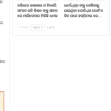
ନେ
ବଲିଉଡ କଳାକାର ଓ ବିଜେପି
ଧର୍ମେନ୍ଦ୍ର ଙ୍କୁ ଦେଖିବାକୁ
ସାଂସଦ ରବି କିଶନ ଙ୍କୁ ଜୀବନ
ଯାଇଥିବା ଗୋବିନ୍ଦା ଗୋଟିଏ
ରେ ମାରିଦେବାର ମିଳିଛି ଧମକ
ଦିନ ପରେ ହସ୍ପିଟାଲ ରେ…
େଇ
PREV
NEXT
1 of 2
େ
ିନା