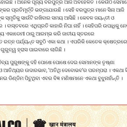
ିଣତ ହୋଇଛି । ଅନେକ ପୂଜ୍ୟ ବରପୁତ୍ର ଆଜି ଅବହେଳିତ । କେଉଁଠି ସେମା
କର ପ୍ରତିମୂର୍ତ୍ତି ଭଙ୍ଗାଯାଉଛି । ସେହି ବରପୁତ୍ର ମାନେ ସିନା ଆଜି
ାନଙ୍କ ସ୍ମୃତିକୁ ସାଉଁଟି ରଖିବାର ସମୟ ଆସିଛି । କେବଳ ଜୟନ୍ତୀ ଓ
 ବାସ୍ତବରେ ଏଥିପ୍ରତି କାହାରି ନିଘା ନାହିଁ । ସେହିପରି ଉପାଧିକୁ ନ
ହିତ୍ୟ ଏକାଡେମୀ ଠାରୁ ଆରମ୍ଭ କରି ଜାତୀୟ ସ୍ତରରେ
ରତ ରତ୍ନ ପର୍ଯ୍ୟନ୍ତ ସବୁଠି ଏକା କଥା । ଏପରିକି କେତେକ କ୍ଷେତ୍ରର
ରୁତ୍ୱ ହ୍ରାସ ପାଇବାରେ ଲାଗିଛି ।
ବ୍ୟ ପୁରୁଷଙ୍କୁ ଦହି ପୋଷେ ପୋଷେ ଦେଇ ସେମାନଙ୍କ ତୃଷ୍ଣା
ହ ଓ ଆତିଥ୍ୟର ଉଦାରଭାବ, ‘ଅତିଥି ଦେବୋଭବ’ର ପରମ୍ପରା । ଏକଥା ସ
େଇ ଡିଣ୍ଡିମ ପିଟୁଥିବା ଏବର ବିଜ୍ଞ ମଣିଷମାନେ ଏକଥା ବୁଝୁନାହାଁନ୍ତି ।