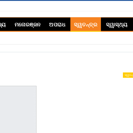
ଜ୍ୟ
ମନୋରଞ୍ଜନ
ଅପରାଧ
ସ୍ୱତନ୍ତ୍ର
ସ୍ୱାସ୍ଥ୍ୟ
ସ୍ୱତନ୍