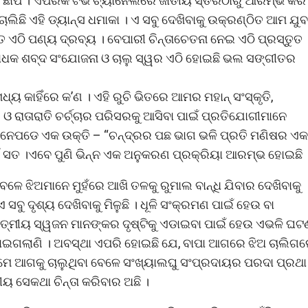
ାର ଛାପ । ଏପରିକି ଟିଭି ଚ୍ୟାନେଲରେ ଜାତୀୟ ସ୍ତରଠାରୁ ଆରମ୍ଭ କରି
ଚାଲିଛି ଏହି ଡ୍ୟାନ୍ସ ଧମାକା । ଏ ସବୁ ଦେଖିବାକୁ ଉକ୍ରଣ୍ଠିତ ଆମ ଯୁବ
ତ ତ ଏଠି ପଣ୍ୟ ଦ୍ରବ୍ୟ । ବେପାରୀ ଚିନ୍ତାଚେତନା ନେଇ ଏଠି ପ୍ରସ୍ତୁତ
ବୋଧକ ଶବ୍ଦ ସଂଯୋଜନା ଓ ଚାଲୁ ସ୍ୱର ଏଠି ହୋଇଛି ଭଲ ସଙ୍ଗୀତର
 ମଧ୍ୟ କାହିଁରେ କ’ଣ । ଏହି ରୁଚି ଭିତରେ ଆମର ମହାନ୍ ସଂସ୍କୃତି,
 ରାତାରାତି ଚର୍ଚ୍ଚାର ପରିସରକୁ ଆସିବା ପାଇଁ ପ୍ରତିଯୋଗୀମାନେ
ମନେପଡେ ଏକ ଉକ୍ତି – “ଚନ୍ଦ୍ରର ପଛ ଭାଗ ଭଳି ପ୍ରତି ମଣିଷର ଏକ
ା ହିଁ ସତ ।ଏବେ ପୁଣି ଭିନ୍ନ ଏକ ଅନୁକରଣ ପ୍ରକ୍ରିୟା ଆରମ୍ଭ ହୋଇଛି 
େଳେ ଝିଅମାନେ ମୁହଁରେ ଆଖି ତଳକୁ ରୁମାଲ ବାନ୍ଧି ଯିବାର ଦେଖିବାକୁ
ବୁ ଦୃଶ୍ୟ ଦେଖିବାକୁ ମିଳୁଛି । ଧୂଳି ସଂକ୍ରମଣ ପାଇଁ ହେଉ ବା
ତ୍ମୀୟ ସ୍ୱଜନ ମାନଙ୍କର ଦୃଷ୍ଟିକୁ ଏଡାଇବା ପାଇଁ ହେଉ ଏଭଳି ଘଟ
ହୋଇଗଲାଣି । ଅବସ୍ଥା ଏପରି ହୋଇଛି ଯେ, ବାପା ଆଗରେ ଝିଅ ଚାଲିଗ
ଇ ଆମେ ଆଗକୁ ଚାଲୁଥିବା ବେଳେ ସଂଖ୍ୟାଲଘୁ ସଂପ୍ରଦାୟର ପରଦା ପ୍ରଥା
 ସେକଥା ଚିନ୍ତା କରିବାର ଅଛି ।