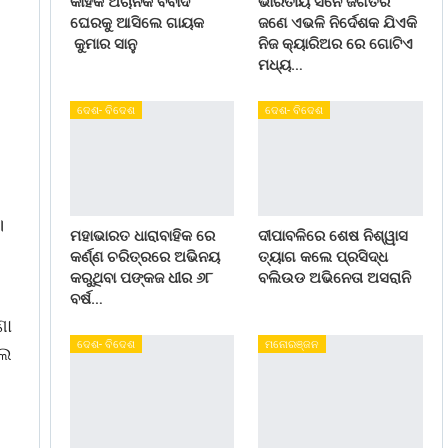
କାହିଁକି ଅଚାନକ ବିବାଦ
ଭାରତୀୟ ସିନେ ଜଗତର
ଘେରକୁ ଆସିଲେ ଗାୟକ
ଜଣେ ଏଭଳି ନିର୍ଦେଶକ ଯିଏକି
କୁମାର ସାନୁ
ନିଜ କ୍ୟାରିଅର ରେ ଗୋଟିଏ
ମଧ୍ୟ…
ଦେଶ- ବିଦେଶ
ଦେଶ- ବିଦେଶ
।
ମହାଭାରତ ଧାରାବାହିକ ରେ
ଦୀପାବଳିରେ ଶେଷ ନିଶ୍ୱାସ
କର୍ଣ୍ଣ ଚରିତ୍ରରେ ଅଭିନୟ
ତ୍ୟାଗ କଲେ ପ୍ରସିଦ୍ଧ
କରୁଥିବା ପଙ୍କଜ ଧୀର ୬୮
ବଲିଉଡ ଅଭିନେତା ଅସରାନି
ବର୍ଷ…
ଣା
ଦେଶ- ବିଦେଶ
ମନୋରଞ୍ଜନ
ଲେ