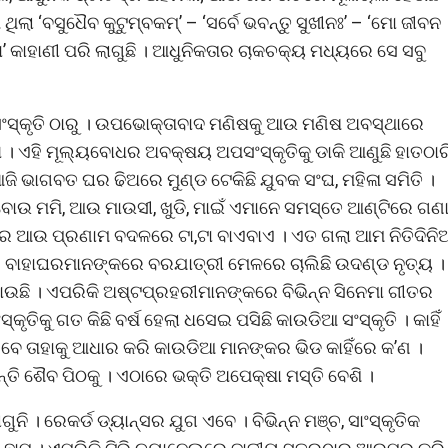
ଲା ‘ବସୁଧୈବ କୁଟୁମ୍ବକମ୍’ – ‘ସର୍ବେ ଭବନ୍ତୁ ସୁଖୀନଃ’ – ‘ମୋ ଜୀବନ
 କାହାଣୀ ପରି ଲାଗୁଛି । ଆଧୁନିକତାର ଚାକଚକ୍ୟ ମଧ୍ୟରେ ସେ ସବୁ
ଂସ୍କୃତି ଠାରୁ । ଉପଭୋକ୍ତାବାଦ ମଣିଷକୁ ଆଉ ମଣିଷ ଅବସ୍ଥାରେ
। ଏହି ମୂଲ୍ୟବୋଧର ଅବକ୍ଷୟ ଅପସଂସ୍କୃତିକୁ ଡାକି ଆଣୁଛି ହାତଠାର
ି ଭାଗବତ ଘର ଢିଅରେ ମୁଣ୍ଡ ଟେକିଛି ଯୁବକ ସଂଘ, ମହିଳା ସମିତି ।
 ବୋଉ ମମି, ଆଉ ମାଉସୀ, ଖୁଡି, ମାଇଁ ଏମାନେ ସମସ୍ତେ ଆଣ୍ଟିରେ ଗଣା
କାର ଆଉ ପ୍ରଣାମ ବଦଳରେ ଟା,ଟା ବାଏବାଏ । ଏତ ଗଲା ଆମ ନିତିଦିନି
 । ବାହାଘରମାନଙ୍କରେ ବରଯାତ୍ରୀ ମେଳରେ ଚାଲିଛି ଉଦଣ୍ଡ ନୃତ୍ୟ ।
ାଉଛି । ଏପରିକି ଅଷ୍ଟପ୍ରହରୀମାନଙ୍କରେ ବିଭିନ୍ନ ସିନେମା ଗୀତର
କୃତିକୁ ଗତ କିଛି ବର୍ଷ ହେଲା ଧସେଇ ପସିଛି କାଉଡିଆ ସଂସ୍କୃତି । କାହିଁ
ବେ ତାହାକୁ ଆଧାର କରି କାଉଡିଆ ମାନଙ୍କର ଭିଡ କାହିଁରେ କ’ଣ ।
୍ତି ଶୈବ ପିଠକୁ । ଏଠାରେ ଭକ୍ତି ଅପେକ୍ଷା ମସ୍ତି ବେଶି ।
ି । ରେକର୍ଡ ଡ୍ୟାନ୍ସର ଯୁଗ ଏବେ । ବିଭିନ୍ନ ମଞ୍ଚ, ସାଂସ୍କୃତିକ