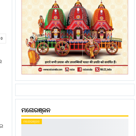
0
େ
।
ମନୋରଞ୍ଜନ
ମନୋରଞ୍ଜନ
ୟର