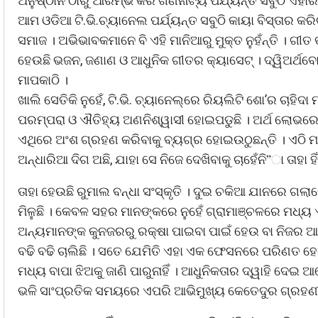
ଅନୁଷ୍ଠାନ ଠାରୁ ଆରମ୍ଭ କରି ଗଣନାଟ୍ୟ ପର୍ଯ୍ୟନ୍ତ ସବୁଠିି ଏହ
ଆମ ଓଡିଆ ଟି.ଭି.ଚ୍ୟାନେଲ ପର୍ଯ୍ୟନ୍ତ ସବୁଠି କାୟା ବିସ୍ତାର କରି
ସମାଜ । ଅଭିଭାବକମାନେ ବି ଏହି ମାନିଆରୁ ମୁକ୍ତ ନୁହଁନ୍ତି । ଗୀ
ହେଉଛି ଭଜନ, ଜଣାଣ ଓ ଆଧୁନିକ ଗୀତର କ୍ୟାସେଟ୍ । ଦ୍ୱିଅର୍ଥ
ମାପକାଠି ।
ଖାଲି ସେତିକି ନୁହେଁ, ଟି.ଭି. ଚ୍ୟାନେଲ୍ରେ ରିୟଲିଟି ଶୋ’ର ଚାହିଦା
ପରମ୍ପରା ଓ ଐତିହ୍ୟ ଅଣନିଶ୍ୱାସୀ ହୋଇପଡୁଛି । ଅର୍ଥ ଲୋଭରେ ଓ
ଏଥିରେ ଅଂଶ ଗ୍ରହଣ କରିବାକୁ ବ୍ୟଗ୍ର ହୋଇଉଠୁଛନ୍ତି । ଏଠି 
ଅନ୍ଧାରିଆ ଦିଗ ଅଛି, ଯାହା ସେ ନିଜେ ଦେଖିବାକୁ ଚାହେଁନି”ା ତାହ
ତାହା ହେଉଛି ରୁମାଲ ବନ୍ଧା ସଂସ୍କୃତି । ଦୁଇ ଚକିଆ ଯାନରେ ଗଲାବ
ମିଳୁଛି । କେବଳ ସହର ମାନଙ୍କରେ ନୁହେଁ ଗ୍ରାମାଞ୍ଚଳରେ ମଧ୍ୟ ଏ ସ
ଅନ୍ୟମାନଙ୍କ କୁନଜରରୁ ରକ୍ଷା ପାଇବା ପାଇଁ ହେଉ ବା ନିଜର ଆ
ବଢି ବଢି ଚାଲିଛି । ସତେ ଯେମିତି ଏହା ଏକ ଫେସନରେ ପରିଣତ 
ମଧ୍ୟ ବାପା ଝିଅକୁ ଜାଣି ପାରୁନାହିଁ । ଆଧୁନିକତାର ଦ୍ୱାହି ଦେ
ଭଳି ସାଂପ୍ରତିକ ସମୟରେ ଏପରି ଆଭିମୁଖ୍ୟ କେତେଦୁର ଗ୍ରହଣୀୟ