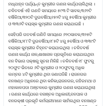
ମଧ୍ଯାହ୍ନ ପର୍ଯ୍ୟନ୍ତ କୁମ୍ଭୀର ଗଣନା କାର୍ଯ୍ଯଚାଲିଥିଲା ।
ଚଳିତବର୍ଷ ଏହି ଗଣତି ସମୟରେ ୫୯୩ ଟି ସାବକ,୩୬୨ଟି
ବର୍ଷିକିଆ,୩୨୦ଟି ଦୁଇବର୍ଷିଆ,୧୫୨ଟି ୪ରୁ ୫ବର୍ଷିଆ କୁମ୍ଭୀର
ଓ ୩୩୬ଟି ବୟସ୍କ କୁମ୍ଭୀର ଗଣନା କରାଯାଇଛି ।
ସେହିପରି ଗତବର୍ଷ ଗଣିତି ସମୟରେ ୬୨୦ସାବକ,୩୨୫ଟି
ବର୍ଷିକିଆ,୨୮୮ଟି ଦୁଇବର୍ଷିଆ,୧୮୫ଟି ୪ରୁ ୫ବର୍ଷିଆ ଓ ୩୩୯ଟି
ବୟସ୍କ କୁମ୍ଭୀର ଚିହ୍ନଟ କରାଯାଇଥିଲା । ଚଳିତବର୍ଷ
ଗଣନା କାର୍ଯ୍ଯ ନାଳ,ଶାଖାନାଳ ପ୍ରଭୃତିରେ କରାଯାଇଥିବା
ବନ ବିଭାଗ ପକ୍ଷରୁ ସୂଚନା ମିଳିଛି । ଚଳିତବର୍ଷ ୧୮ ଫୁଟରୁ
୨୦ଫୁଟ ଭିତରେ ୬ଟି କୁମ୍ଭୀର ଓ ୨୦ଫୁଟରୁ ଅଧିକ
ଲମ୍ବର ୪ଟି କୁମ୍ଭୀର ଥିବା ଜଣାପଡିଛି । ରାଜନଗର
ବନଖଣ୍ଡ ଅଧିନରେ ଥିବା କନିକା,ରାଜନଗର, ଗହିରମଥା ଓ
ମହାକାଳପଡା ଅଞ୍ଚଳରେ କୁମ୍ଭୀର ଗଣନା କରାଯାଇଥିଲା
। ଗଣନା କାର୍ଯ୍ଯରେ ବନାଞ୍ଚଳ ଅଧିକାରୀ,ବନପାଳ ଓ
ବନରକ୍ଷୀ ପ୍ରଭୃତି କର୍ମଚାରୀମାନେ ସାମିଲଥିବା ବନଖଣ୍ଡ