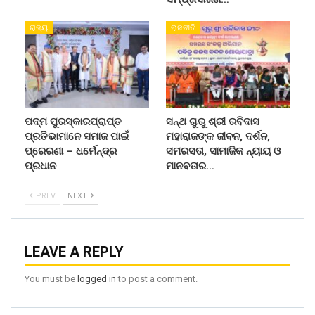
ରାଜ୍ୟ
ରାଜନୀତି
ପଦ୍ମ ପୁରସ୍କାରପ୍ରାପ୍ତ
ସନ୍ଥ ଗୁରୁ ଶ୍ରୀ ରବିଦାସ
ପ୍ରତିଭାମାନେ ସମାଜ ପାଇଁ
ମହାରାଜଙ୍କ ଜୀବନ, ଦର୍ଶନ,
ପ୍ରେରଣା – ଧର୍ମେନ୍ଦ୍ର
ସମରସତା, ସାମାଜିକ ନ୍ୟାୟ ଓ
ପ୍ରଧାନ
ମାନବତାର…
PREV
NEXT
LEAVE A REPLY
You must be
logged in
to post a comment.