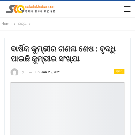
Home
ରାଜ୍ୟ
ବାର୍ଷିକ କୁମ୍ଭୀର ଗଣନା ଶେଷ : ବୃଦ୍ଧି
ପାଇଛି କୁମ୍ଭୀର ସଂଖ୍ଯା
ରାଜ୍ୟ
On
Jan 25, 2021
By