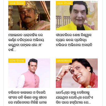
ଦେଶ- ବିଦେଶ
ଦେଶ- ବିଦେଶ
ମହାଭାରତ ଧାରାବାହିକ ରେ
ଦୀପାବଳିରେ ଶେଷ ନିଶ୍ୱାସ
କର୍ଣ୍ଣ ଚରିତ୍ରରେ ଅଭିନୟ
ତ୍ୟାଗ କଲେ ପ୍ରସିଦ୍ଧ
କରୁଥିବା ପଙ୍କଜ ଧୀର ୬୮
ବଲିଉଡ ଅଭିନେତା ଅସରାନି
ବର୍ଷ…
ଦେଶ- ବିଦେଶ
ମନୋରଞ୍ଜନ
ବଲିଉଡ କଳାକାର ଓ ବିଜେପି
ଧର୍ମେନ୍ଦ୍ର ଙ୍କୁ ଦେଖିବାକୁ
ସାଂସଦ ରବି କିଶନ ଙ୍କୁ ଜୀବନ
ଯାଇଥିବା ଗୋବିନ୍ଦା ଗୋଟିଏ
ରେ ମାରିଦେବାର ମିଳିଛି ଧମକ
ଦିନ ପରେ ହସ୍ପିଟାଲ ରେ…