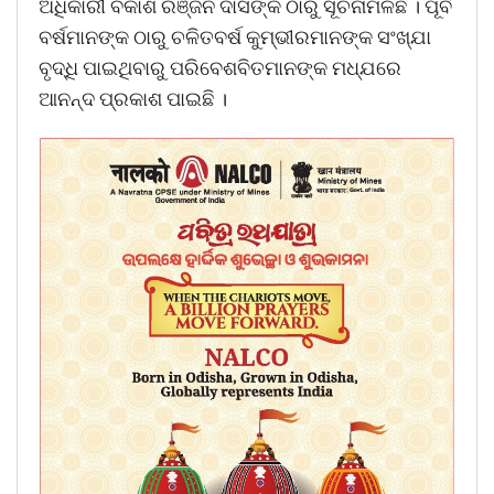
ଅଧିକାରୀ ବିକାଶ ରଞ୍ଜନ ଦାସଙ୍କ ଠାରୁ ସୂଚନାମିଳିଛି । ପୂର୍ବ
ବର୍ଷମାନଙ୍କ ଠାରୁ ଚଳିତବର୍ଷ କୁମ୍ଭୀରମାନଙ୍କ ସଂଖ୍ଯା
ବୃଦ୍ଧି ପାଇଥିବାରୁ ପରିବେଶବିତମାନଙ୍କ ମଧ୍ଯରେ
ଆନନ୍ଦ ପ୍ରକାଶ ପାଇଛି ।