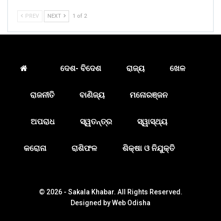
PREV
NEXT
1 of 2
ଦେଶ- ବିଦେଶ
ରାଜ୍ୟ
ଖେଳ
ରାଜନୀତି
ବାଣିଜ୍ୟ
ମନୋରଞ୍ଜନ
ଅପରାଧ
ସ୍ୱତନ୍ତ୍ର
ସ୍ୱାସ୍ଥ୍ୟ
କରୋନା
ରାଶିଫଳ
ଶିକ୍ଷା ଓ ନିଯୁକ୍ତି
© 2026 - Sakala Khabar. All Rights Reserved.
Designed by
Web Odisha