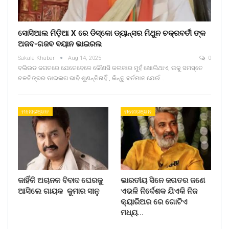
ସୋସିଆଲ ମିଡ଼ିଆ X ରେ ଡିସ୍କୋ ଡ୍ୟାନ୍ସର ମିଥୁନ ଚକ୍ରବର୍ତୀ ଙ୍କ
ଅଜବ-ଗଜବ ବୟାନ ଭାଇରଲ
Sakala Khabar
Aug 14, 2025
0
ବଲିଉଡ ଜଗତରେ ଯେତେବେଳେ କୌଣସି କଳାକାର ମୁହଁ ଖୋଲିଥାଏ, ତାକୁ ସମସ୍ତେ
ଚଳଚିତ୍ରର ଡାଇଲଗ ଭାବି ଶୁଣନ୍ତିନାହିଁ , କିନ୍ତୁ ବର୍ତମାନ ଯେଉଁ…
ମନୋରଞ୍ଜନ
ମନୋରଞ୍ଜନ
କାହିଁକି ଅଚାନକ ବିବାଦ ଘେରକୁ
ଭାରତୀୟ ସିନେ ଜଗତର ଜଣେ
ଆସିଲେ ଗାୟକ କୁମାର ସାନୁ
ଏଭଳି ନିର୍ଦେଶକ ଯିଏକି ନିଜ
କ୍ୟାରିଅର ରେ ଗୋଟିଏ
ମଧ୍ୟ…