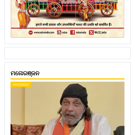
ମନୋରଞ୍ଜନ
ମନୋରଞ୍ଜନ