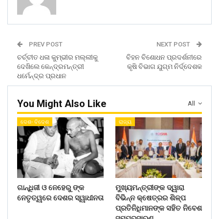
PREV POST
NEXT POST
ଚର୍ଚ୍ଚୀତ ଧଳା କୁମ୍ଭୀର ମଲ୍ଲୀକୁ
ବିହନ ବିଶୋଧନ ପ୍ରଦର୍ଶନୀରେ
ଦେଖିଲେ କେନ୍ଦ୍ରମନ୍ତ୍ରୀ
କୃଷି ବିଭାଗ ଯୁଗ୍ମ ନିର୍ଦ୍ଦେଶକ
ଧର୍ମେନ୍ଦ୍ର ପ୍ରଧାନ
You Might Also Like
All
ଦେଶ- ବିଦେଶ
ରାଜ୍ୟ
ଗାନ୍ଧିଜୀ ଓ ନେହେରୁ ଙ୍କ
ମୁଖ୍ୟମନ୍ତ୍ରୀଙ୍କ ଦ୍ୱାରା
ନେତୃତ୍ୱରେ ଦେଶର ସ୍ୱାଧୀନତା
ବିଭିନ୍ନ କ୍ଷେତ୍ରର ଶିଳ୍ପ
ପ୍ରତିନିଧିମାନଙ୍କ ସହିତ ନିବେଶ
ସମ୍ପ୍ରସାରଣ…