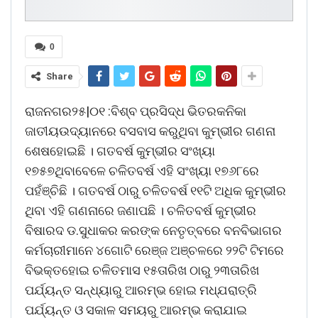
0
Share
ରାଜନଗର୨୫|୦୧ :ବିଶ୍ବ ପ୍ରସିଦ୍ଧ ଭିତରକନିକା
ଜାତୀୟଉଦ୍ୟାନରେ ବସବାସ କରୁଥିବା କୁମ୍ଭୀର ଗଣନା
ଶେଷହୋଇଛି । ଗତବର୍ଷ କୁମ୍ଭୀର ସଂଖ୍ୟା
୧୭୫୭ଥିବାବେଳେ ଚଳିତବର୍ଷ ଏହି ସଂଖ୍ୟା ୧୭୬୮ରେ
ପହଁଞ୍ଚିଛି । ଗତବର୍ଷ ଠାରୁ ଚଳିତବର୍ଷ ୧୧ଟି ଅଧିକ କୁମ୍ଭୀର
ଥିବା ଏହି ଗଣନାରେ ଜଣାପଛି । ଚଳିତବର୍ଷ କୁମ୍ଭୀର
ବିଷାରଦ ଡ.ସୁଧାକର କରଙ୍କ ନେତୃତ୍ବରେ ବନବିଭାଗର
କର୍ମଚାରୀମାନେ ୪ଗୋଟି ରେଞ୍ଜ ଅଞ୍ଚଳରେ ୨୨ଟି ଟିମରେ
ବିଭକ୍ତହୋଇ ଚଳିତମାସ ୧୫ତାରିଖ ଠାରୁ ୨୩ତାରିଖ
ପର୍ଯ୍ୟନ୍ତ ସନ୍ଧ୍ୟାରୁ ଆରମ୍ଭ ହୋଇ ମଧ୍ଯରାତ୍ରି
ପର୍ଯ୍ୟନ୍ତ ଓ ସକାଳ ସମୟରୁ ଆରମ୍ଭ କରାଯାଇ