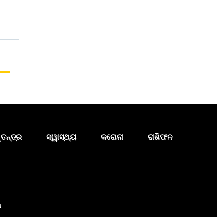
ୱତନ୍ତ୍ର
ସ୍ୱାସ୍ଥ୍ୟ
କରୋନା
ରାଶିଫଳ
a