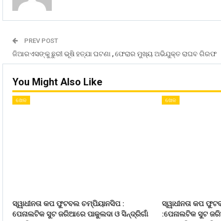
PREV POST
ଜିଆରଏସଙ୍କୁ ଛୁରୀ ଭୂଷି ହତ୍ଯା ଘଟଣା , ଫେରାର ମୁଖ୍ୟ ଅଭିଯୁକ୍ତ ରାଘବ ଗିରଫ
You Might Also Like
ଖେଳ
ଖେଳ
ସ୍ୱାଧୀନତା କପ ଫୁଟବଲ ଚମ୍ପିୟାନସିପ :
ସ୍ୱାଧୀନତା କପ ଫୁଟ
ପେନାଲଟିକ ସୁଟ ଜରିଆରେ ପାକୁଲଦା ଓ ସିନ୍ଦ୍ରିଗାଁ
:ପେନାଲଟିକ ସୁଟ ଜ