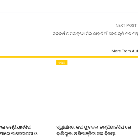
NEXT POST
ନବବର୍ଷ ଉପଲକ୍ଷେ ପିର ଜାହାନିଆଁ ବେଳାଭୂମି ଚଳ ଚଞ
More From Aut
ଖେଳ
ବଲ ଚମ୍ପିୟାନସିପ
ସ୍ୱାଧୀନତା କପ ଫୁଟବଲ ଚମ୍ପିୟାନସିପ ରେ
ରିଆରେ ପାଦେରୀପଡା ଓ
ବାଲିଗୁଡା ଓ ସିପାଞ୍ଜିରୀ ଦଳ ବିଜୟୀ