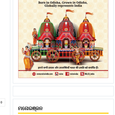
0
ମନୋରଞ୍ଜନ