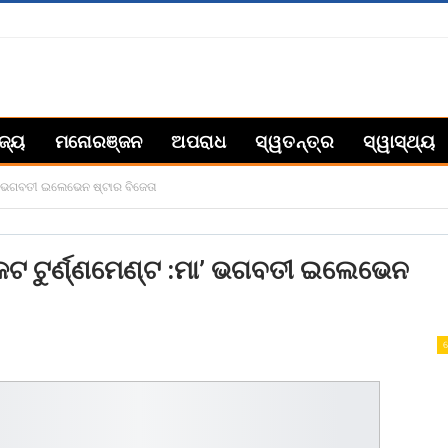
ିଜ୍ୟ
ମନୋରଞ୍ଜନ
ଅପରାଧ
ସ୍ୱତନ୍ତ୍ର
ସ୍ୱାସ୍ଥ୍ୟ
ା’ ଭଗବତୀ ଇଲେଭେନ ଷ୍ଟାର ବିଜେତା
େଟ ଟୁର୍ଣ୍ଣମେଣ୍ଟ :ମା’ ଭଗବତୀ ଇଲେଭେନ