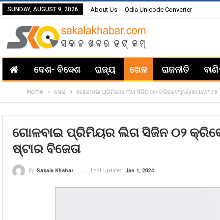
SUNDAY, AUGUST 9, 2026
About Us
Odia Unicode Converter
ଦେଶ- ବିଦେଶ
ରାଜ୍ୟ
ଖେଳ
ରାଜନୀତି
ବାଣ
Home
ଖେଳ
ଗୋଳବାଇ ପ୍ରିମିୟର ଲିଗ ସିଜିନ ୦୨ କ୍ରିକେଟ ଟୁର୍ଣ୍ଣମେଣ୍ଟ :ମ
ଗୋଳବାଇ ପ୍ରିମିୟର ଲିଗ ସିଜିନ ୦୨ କ୍ରିକ
ଷ୍ଟାର ବିଜେତା
Last updated
Jan 1, 2024
By
Sakala Khabar