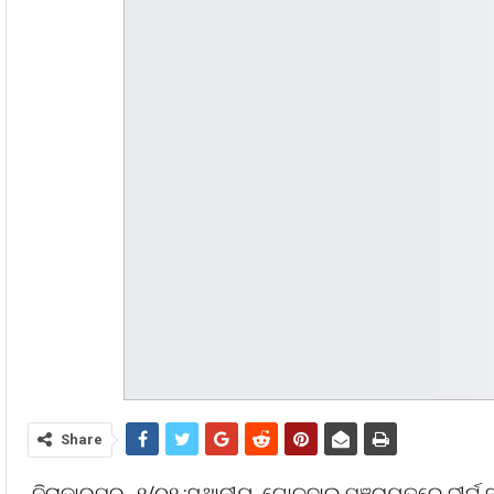
Share
ନିରାକାରପୁର , ୧/୦୧ :ସ୍ଥାନୀୟ ଗୋଳବାଇ ପଞ୍ଚାୟତରେ ଦୀର୍ଘ 