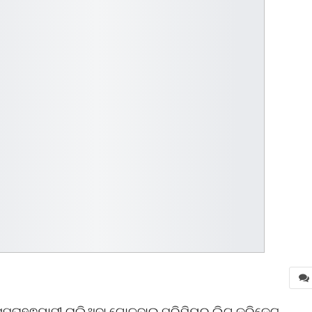
ସପ୍ତାହଵ୍ୟାପୀ ଚାଲିଥିବା ଗୋଳବାଇ ପ୍ରିମିୟର ଲିଗ କ୍ରିକେଟ