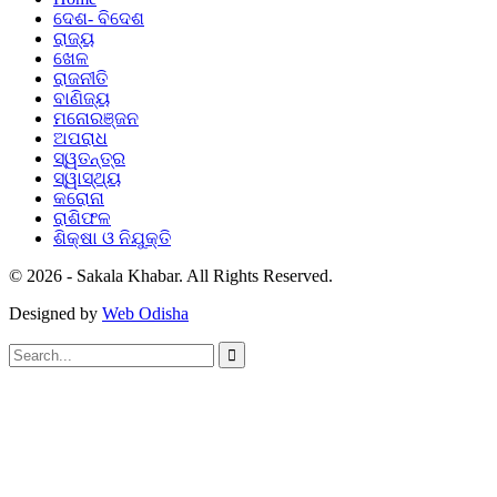
ଦେଶ- ବିଦେଶ
ରାଜ୍ୟ
ଖେଳ
ରାଜନୀତି
ବାଣିଜ୍ୟ
ମନୋରଞ୍ଜନ
ଅପରାଧ
ସ୍ୱତନ୍ତ୍ର
ସ୍ୱାସ୍ଥ୍ୟ
କରୋନା
ରାଶିଫଳ
ଶିକ୍ଷା ଓ ନିଯୁକ୍ତି
© 2026 - Sakala Khabar. All Rights Reserved.
Designed by
Web Odisha