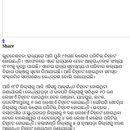
0
Share
ଭୁବନେଶ୍ବର: ରାଜ୍ୟରେ ଆଜି ପୁଣି ୯୬ଜଣ କରୋନା ପଜିଟିଭ୍ ଚିହ୍ନଟ
ହୋଇଛନ୍ତି। ଏହାଫଳରେ ଏବେ ରାଜ୍ୟରେ ମୋଟ ଆକ୍ରାନ୍ତଙ୍କ ସଂଖ୍ୟା
୧୮୧୯କୁ ବୃଦ୍ଧି ପାଇଛି। ଏନେଇ ରାଜ୍ୟ ସ୍ବାସ୍ଥ୍ୟ ଓ ପରିବାର କଲ୍ୟାଣ
ବିଭାଗ ପକ୍ଷରୁ ସୂଚନା ଦିଆଯାଇଛି। ଆଜି ଚିହ୍ନଟ ହୋଇଥିବା ସମସ୍ତ
ସଂକ୍ରମିତ ସଙ୍ଗରୋଧ କେନ୍ଦ୍ରର ବୋଲି ଜଣାଯାଇଛି।
ଆଜି ୧୮ଟି ଜିଲ୍ଲାରୁ ଆଜି ଏହିସବୁ ଆକ୍ରାନ୍ତ ଚିହ୍ନଟ ହୋଇଥିବା
ଜଣାଯାଇଛି। କେନ୍ଦ୍ରାପଡ଼ା ଓ ଗଜପତି ଜିଲ୍ଲାରୁ ସର୍ବାଧିକ ୧୦ ଜଣ
ଲେଖାଏଁ ଚିହ୍ନଟ ହୋଇଥିବା ବେଳ ଗଞ୍ଜାମ, ଯାଜପୁର, କଟକ,
ଜଗତସିଂହପୁରରୁ ୬ ଜଣ ଲେଖାଏଁ ଚିହ୍ନଟ ହୋଇଛନ୍ତି। ସେହିପରି ଖୋର୍ଦ୍ଧା
ଜିଲ୍ଲାରୁ ୯ଜଣ କରୋନା ପଜିଟିଭ୍ ଚିହ୍ନଟ ହୋଇଛନ୍ତି। ଭଦ୍ରକ ,
ବଲାଙ୍ଗୀର ଓ ସୁନ୍ଦରଗଡ଼ ଜିଲ୍ଲାରୁ ୭ ଜଣ ଲେଖାଏଁ ଚିହ୍ନଟ ହୋଇଥିବା
ବେଳେ ବାଲେଶ୍ୱର ଓ ଦେବଗଡ଼ରୁ ୪ ଜଣ ଲେଖାଏଁ କରୋନା ପଜିଟିଭ୍
ଚିହ୍ନଟ ହୋଇଛନ୍ତି। କଳାହାଣ୍ଡି ଜିଲ୍ଲାରୁ ୫ ଓ ନୂଆପଡ଼ା ଜିଲ୍ଲାରୁ ୪ଜଣ
ଆକ୍ରାନ୍ତ ଚିହ୍ନଟ ହୋଇଥିବା ଜଣାଯାଇଛି।