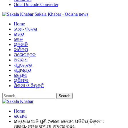
Odia Unicode Converter
Sakala Khabar - Odisha news
Home
ଦେଶ- ବିଦେଶ
ରାଜ୍ୟ
ଖେଳ
ରାଜନୀତି
ବାଣିଜ୍ୟ
ମନୋରଞ୍ଜନ
ଅପରାଧ
ସ୍ୱତନ୍ତ୍ର
ସ୍ୱାସ୍ଥ୍ୟ
କରୋନା
ରାଶିଫଳ
ଶିକ୍ଷା ଓ ନିଯୁକ୍ତି
Home
କରୋନା
ରାଜ୍ୟରେ ଆଜି ପୁଣି ୯୬ଜଣ କରୋନା ପଜିଟିଭ୍ ଚିହ୍ନଟ :
ଆକ୍ରାନ୍ତଙ୍କ ସଂଖ୍ୟା ୧୮୧୯କୁ ବୃଦ୍ଧି