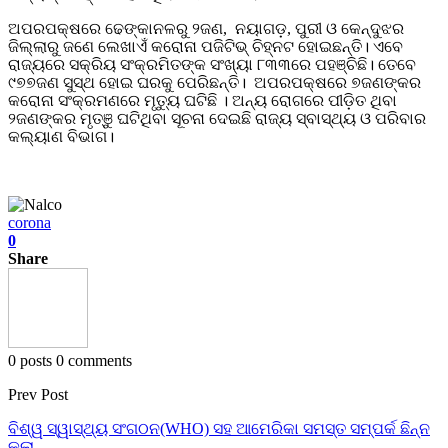
ଅପରପକ୍ଷରେ ଢେଙ୍କାନଳରୁ ୨ଜଣ, ନୟାଗଡ଼, ପୁରୀ ଓ କେନ୍ଦୁଝର
ଜିଲ୍ଲାରୁ ଜଣେ ଲେଖାଏଁ କରୋନା ପଜିଟିଭ୍ ଚିହ୍ନଟ ହୋଇଛନ୍ତି। ଏବେ
ରାଜ୍ୟରେ ସକ୍ରିୟ ସଂକ୍ରମିତଙ୍କ ସଂଖ୍ୟା ୮୩୩ରେ ପହଞ୍ଚିଛି। ତେବେ
୯୭୭ଜଣ ସୁସ୍ଥ ହୋଇ ଘରକୁ ପେରିଛନ୍ତି। ଅପରପକ୍ଷରେ ୭ଜଣଙ୍କର
କରୋନା ସଂକ୍ରମଣରେ ମୃତ୍ୟୁ ଘଟିଛି । ଅନ୍ୟ ରୋଗରେ ପୀଡ଼ିତ ଥିବା
୨ଜଣଙ୍କର ମୃତ୍ଞୁ ଘଟିଥିବା ସୂଚନା ଦେଇଛି ରାଜ୍ୟ ସ୍ବାସ୍ଥ୍ୟ ଓ ପରିବାର
କଲ୍ୟାଣ ବିଭାଗ।
corona
0
Share
0 posts
0 comments
Prev Post
ବିଶ୍ୱ ସ୍ୱାସ୍ଥ୍ୟ ସଂଗଠନ(WHO) ସହ ଆମେରିକା ସମସ୍ତ ସମ୍ପର୍କ ଛିନ୍ନ
କଲା