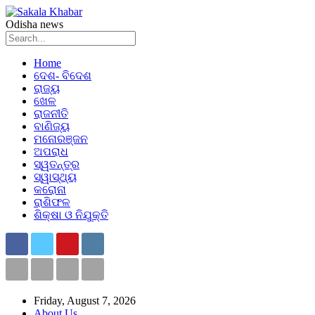
Odisha news
Home
ଦେଶ- ବିଦେଶ
ରାଜ୍ୟ
ଖେଳ
ରାଜନୀତି
ବାଣିଜ୍ୟ
ମନୋରଞ୍ଜନ
ଅପରାଧ
ସ୍ୱତନ୍ତ୍ର
ସ୍ୱାସ୍ଥ୍ୟ
କରୋନା
ରାଶିଫଳ
ଶିକ୍ଷା ଓ ନିଯୁକ୍ତି
Friday, August 7, 2026
About Us