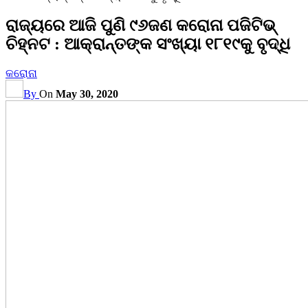
ରାଜ୍ୟରେ ଆଜି ପୁଣି ୯୬ଜଣ କରୋନା ପଜିଟିଭ୍
ଚିହ୍ନଟ : ଆକ୍ରାନ୍ତଙ୍କ ସଂଖ୍ୟା ୧୮୧୯କୁ ବୃଦ୍ଧି
କରୋନା
By
On
May 30, 2020