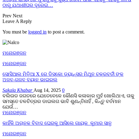
ଠାରୁ ଯଥାଶୀଘ୍ର ଦୂରେଇ…
Prev
Next
Leave A Reply
You must be
logged in
to post a comment.
ମନୋରଞ୍ଜନ
ମନୋରଞ୍ଜନ
ସୋସିଆଲ ମିଡ଼ିଆ X ରେ ଡିସ୍କୋ ଡ୍ୟାନ୍ସର ମିଥୁନ ଚକ୍ରବର୍ତୀ ଙ୍କ
ଅଜବ-ଗଜବ ବୟାନ ଭାଇରଲ
Sakala Khabar
Aug 14, 2025
0
ବଲିଉଡ ଜଗତରେ ଯେତେବେଳେ କୌଣସି କଳାକାର ମୁହଁ ଖୋଲିଥାଏ, ତାକୁ
ସମସ୍ତେ ଚଳଚିତ୍ରର ଡାଇଲଗ ଭାବି ଶୁଣନ୍ତିନାହିଁ , କିନ୍ତୁ ବର୍ତମାନ
ଯେଉଁ…
ମନୋରଞ୍ଜନ
କାହିଁକି ଅଚାନକ ବିବାଦ ଘେରକୁ ଆସିଲେ ଗାୟକ କୁମାର ସାନୁ
ମନୋରଞ୍ଜନ