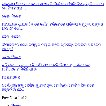
ଭାରତୀୟ ସିନେ ଜଗତର ଜଣେ ଏଭଳି ନିର୍ଦେଶକ ଯିଏକି ନିଜ କ୍ୟାରିଅର ରେ
ଗୋଟିଏ ମଧ୍ୟ…
ଦେଶ- ବିଦେଶ
ମହାଭାରତ ଧାରାବାହିକ ରେ କର୍ଣ୍ଣ ଚରିତ୍ରରେ ଅଭିନୟ କରୁଥିବା ପଙ୍କଜ
ଧୀର ୬୮ ବର୍ଷ…
ଦେଶ- ବିଦେଶ
ଦୀପାବଳିରେ ଶେଷ ନିଶ୍ୱାସ ତ୍ୟାଗ କଲେ ପ୍ରସିଦ୍ଧ ବଲିଉଡ ଅଭିନେତା
ଅସରାନି
ଦେଶ- ବିଦେଶ
ବଲିଉଡ କଳାକାର ଓ ବିଜେପି ସାଂସଦ ରବି କିଶନ ଙ୍କୁ ଜୀବନ ରେ
ମାରିଦେବାର ମିଳିଛି ଧମକ
ମନୋରଞ୍ଜନ
ଧର୍ମେନ୍ଦ୍ର ଙ୍କୁ ଦେଖିବାକୁ ଯାଇଥିବା ଗୋବିନ୍ଦା ଗୋଟିଏ ଦିନ ପରେ
ହସ୍ପିଟାଲ ରେ…
Prev
Next
1 of 2
Home