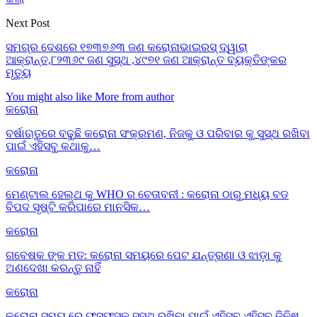
Next Post
ସମଗ୍ର ଦେଶରେ ୧୭୩୭୬୩ ଜଣ କରୋନାଭାଇରସ୍ ଦ୍ୱାରା
ଆକ୍ରାନ୍ତ,୮୨୩୬୯ ଜଣ ସୁସ୍ଥ ,୪୯୭୧ ଜଣ ଆକ୍ରାନ୍ତ ବ୍ୟକ୍ତିଙ୍କର
ମୃତ୍ୟୁ
You might also like
More from author
କରୋନା
ବର୍ଷାଋତୁରେ ବଢୁଛି କରୋନା ସଂକ୍ରମଣ, ନିଜକୁ ଓ ପରିବାର କୁ ସୁସ୍ଥ ରଖିବା
ପାଇଁ ଏହିସବୁ କଥାକୁ…
କରୋନା
ମେଣ୍ଟାଲ ହେଲ୍ଥ କୁ WHO ର ଚେତାବନୀ : କରୋନା ଠାରୁ ମଧ୍ୟ ବଡ
ବିପଦ ସୃଷ୍ଟି କରିପାରେ ମାନସିକ…
କରୋନା
ଗବେଷକ ଙ୍କ ମତ: କରୋନା ସମୟରେ ପେଟ ଯନ୍ତ୍ରଣା ଓ ଝାଡ଼ା କୁ
ଅଣଦେଖା କରନ୍ତୁ ନାହିଁ
କରୋନା
କରୋନା ସମୟ ରେ ଫୁସଫୁସକୁ ସୁସ୍ଥ ରଖିବା ପାଇଁ ଏହିସବୁ ଏହିସବୁ ଜିନିଷ