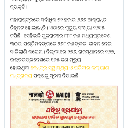
ବ୍ୟକ୍ତି।
ମହାରାଷ୍ଟ୍ରରେ ସର୍ବାଧିକ ୫୨ ହଜାର ୬୬୭ ଆକ୍ରାନ୍ତ
ଚିହ୍ନଟ ହୋଇଛନ୍ତି। ଏଠାରେ ମୃତ୍ୟୁ ସଂଖ୍ୟା ୧୬୯୫
ଟପିଛି। ସେହିଭଳି ଗୁଜରାଟରେ ୮୮୮ ଜଣ ମଧ୍ୟପ୍ରଦେଶ
୩୦୦, ପଶ୍ଚିମବଙ୍ଗରେ ୨୭୮ ଜଣଙ୍କର ଜୀବନ ନେଇ
ସାରିଲାଣି କରୋନା। ଦିଲ୍ଲୀରେ ୨୭୬, ରାଜସ୍ଥାନରେ ୧୬୭,
ଉତ୍ତରପ୍ରଦେଶରେ ୧୬୫ ଜଣ ମୃତ୍ୟୁ
ହୋଇଥିବା
କେନ୍ଦ୍ର ସ୍ୱାସ୍ଥ୍ୟ ଓ ପରିବାର କଲ୍ୟାଣ
ମନ୍ତ୍ରାଳୟ
ପକ୍ଷରୁ ସୂଚନା ଦିଯାଇଛି।