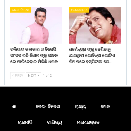
ଦେଶ- ବିଦେଶ
ମନୋରଞ୍ଜନ
ବଲିଉଡ କଳାକାର ଓ ବିଜେପି
ଧର୍ମେନ୍ଦ୍ର ଙ୍କୁ ଦେଖିବାକୁ
ସାଂସଦ ରବି କିଶନ ଙ୍କୁ ଜୀବନ
ଯାଇଥିବା ଗୋବିନ୍ଦା ଗୋଟିଏ
ରେ ମାରିଦେବାର ମିଳିଛି ଧମକ
ଦିନ ପରେ ହସ୍ପିଟାଲ ରେ…
PREV
NEXT
1 of 2
ଦେଶ- ବିଦେଶ
ରାଜ୍ୟ
ଖେଳ
ରାଜନୀତି
ବାଣିଜ୍ୟ
ମନୋରଞ୍ଜନ