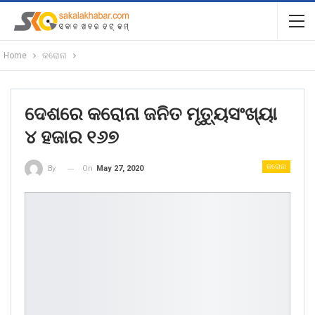
Home
କରୋନା
ଦେଶରେ କରୋନା ଜନିତ ମୃତ୍ୟୁସଂଖ୍ୟା
୪ ହଜାର ୧୬୭
କରୋନା
On
May 27, 2020
By