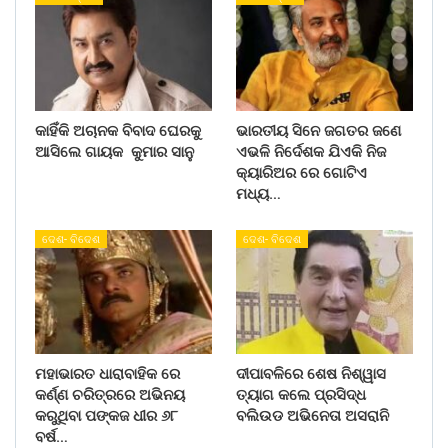
କାହିଁକି ଅଚାନକ ବିବାଦ ଘେରକୁ
ଭାରତୀୟ ସିନେ ଜଗତର ଜଣେ
ଆସିଲେ ଗାୟକ କୁମାର ସାନୁ
ଏଭଳି ନିର୍ଦେଶକ ଯିଏକି ନିଜ
କ୍ୟାରିଅର ରେ ଗୋଟିଏ
ମଧ୍ୟ…
ଦେଶ- ବିଦେଶ
ଦେଶ- ବିଦେଶ
ମହାଭାରତ ଧାରାବାହିକ ରେ
ଦୀପାବଳିରେ ଶେଷ ନିଶ୍ୱାସ
କର୍ଣ୍ଣ ଚରିତ୍ରରେ ଅଭିନୟ
ତ୍ୟାଗ କଲେ ପ୍ରସିଦ୍ଧ
କରୁଥିବା ପଙ୍କଜ ଧୀର ୬୮
ବଲିଉଡ ଅଭିନେତା ଅସରାନି
ବର୍ଷ…