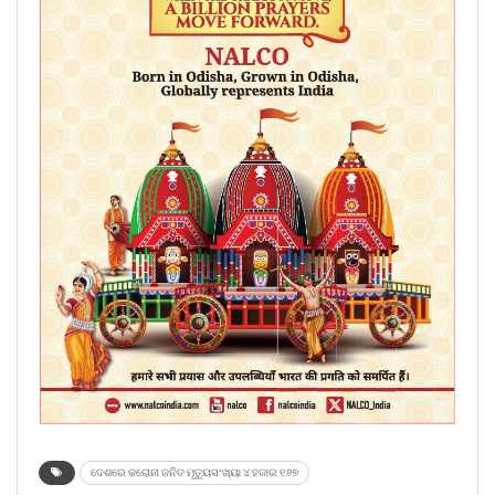
ଦେଶରେ କରୋନା ଜନିତ ମୃତ୍ୟୁସଂଖ୍ୟା ୪ ହଜାର ୧୬୭