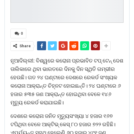
0
Share
ନୂଆଦିଲ୍ଲୀ: ବିଶ୍ୱରେ କରୋନା ପ୍ରଭାବିତ ଟପ୍ ଟେନ୍ ଦେଶ
ତାଲିକାରେ ଥିବା ଭାରତରେ ଦିନକୁ ଦିନ ସ୍ଥିତି ଗମ୍ଭୀର
ହେଉଛି। ଗତ ୨୪ ଘଣ୍ଟାରେ ଦେଶରେ ରେକର୍ଡ ସଂଖ୍ୟକ
କରୋନା ଆକ୍ରାନ୍ତ ଚିହ୍ନଟ ହୋଇଛନ୍ତି। ୨୪ ଘଣ୍ଟାରେ ୬
ହଜାର ୫୩୫ ଜଣ ଆକ୍ରାନ୍ତ ହୋଇଥିବା ବେଳେ ୧୪୬
ମୃତ୍ୟୁ ରେକର୍ଡ କରାଯାଇଛି।
ଦେଶରେ କରୋନା ଜନିତ ମୃତ୍ୟୁସଂଖ୍ୟା ୪ ହଜାର ୧୬୭
ଟପିଥିବା ବେଳେ ଆକ୍ଟିଭ୍‌ କେସ୍ ୮୦ ହଜାର ୭୨୨ ରହିଛି।
ଏପର୍ଯ୍ୟନ୍ତ ସୁସ୍ଥ ହେଲେଣି ୬୦ ହଜାର ୪୯୧ ଜଣ