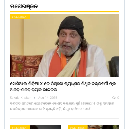
ମନୋରଞ୍ଜନ
ମନୋରଞ୍ଜନ
ସୋସିଆଲ ମିଡ଼ିଆ X ରେ ଡିସ୍କୋ ଡ୍ୟାନ୍ସର ମିଥୁନ ଚକ୍ରବର୍ତୀ ଙ୍କ
ଅଜବ-ଗଜବ ବୟାନ ଭାଇରଲ
Sakala Khabar
Aug 14, 2025
0
ବଲିଉଡ ଜଗତରେ ଯେତେବେଳେ କୌଣସି କଳାକାର ମୁହଁ ଖୋଲିଥାଏ, ତାକୁ ସମସ୍ତେ
ଚଳଚିତ୍ରର ଡାଇଲଗ ଭାବି ଶୁଣନ୍ତିନାହିଁ , କିନ୍ତୁ ବର୍ତମାନ ଯେଉଁ…
ମନୋରଞ୍ଜନ
ମନୋରଞ୍ଜନ