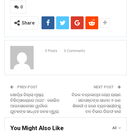
0
Share
0 Posts
0 Comments
PREV POST
NEXT POST
ଖୋର୍ଦ୍ଧା ଜିଲ୍ଲା ମୂଖ୍ୟ
ବିରଳ ବଜ୍ରକାପ୍ତା ଚୋରା ଚାଲାଣ
ଚିକିତ୍ସାଳୟରେ ଅଘଟ : କୋଭିଡ
: ସରପଞ୍ଚଙ୍କ ସମେତ ୭ ଜଣ
ଆଇସୋଲେସନ ୱାର୍ଡରେ
ଶିକାରୀ ଓ ଜଣେ ବ୍ୟବସାୟୀଙ୍କୁ
ଯୁବକଙ୍କ ସନେ୍ଦହ ଜନକ ମୃତ୍ୟୁ
ବନ ବିଭାଗ ଗିରଫ କଲା
You Might Also Like
All