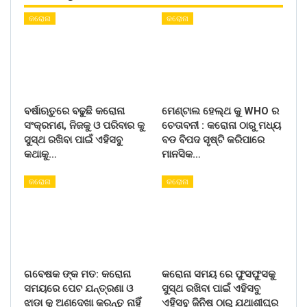
କରୋନା
କରୋନା
ବର୍ଷାଋତୁରେ ବଢୁଛି କରୋନା
ମେଣ୍ଟାଲ ହେଲ୍ଥ କୁ WHO ର
ସଂକ୍ରମଣ, ନିଜକୁ ଓ ପରିବାର କୁ
ଚେତାବନୀ : କରୋନା ଠାରୁ ମଧ୍ୟ
ସୁସ୍ଥ ରଖିବା ପାଇଁ ଏହିସବୁ
ବଡ ବିପଦ ସୃଷ୍ଟି କରିପାରେ
କଥାକୁ…
ମାନସିକ…
କରୋନା
କରୋନା
ଗବେଷକ ଙ୍କ ମତ: କରୋନା
କରୋନା ସମୟ ରେ ଫୁସଫୁସକୁ
ସମୟରେ ପେଟ ଯନ୍ତ୍ରଣା ଓ
ସୁସ୍ଥ ରଖିବା ପାଇଁ ଏହିସବୁ
ଝାଡ଼ା କୁ ଅଣଦେଖା କରନ୍ତୁ ନାହିଁ
ଏହିସବୁ ଜିନିଷ ଠାରୁ ଯଥାଶୀଘ୍ର