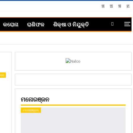
କରୋନା
ରାଶିଫଳ
ଶିକ୍ଷା ଓ ନିଯୁକ୍ତି
ଜ୍ୟ
ମନୋରଞ୍ଜନ
ମନୋରଞ୍ଜନ