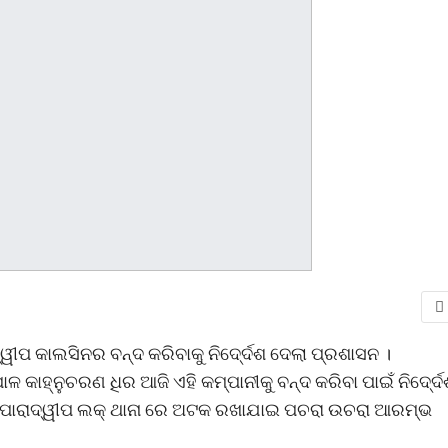
ୱୀପ କାଲସିନର ବନ୍ଦ କରିବାକୁ ନିଦେ୍ର୍ଦଶ ଦେଲା ପ୍ରଶାସନ ।
ାଳ କାହ୍ନୁଚରଣ ଧିର ଆଜି ଏହି କମ୍ପାନୀକୁ ବନ୍ଦ କରିବା ପାଇଁ ନିଦେ୍ର୍
୍କୁ ପାରାଦ୍ୱୀପ ଲକ୍ ଥାନା ରେ ଅଟକ ରଖାଯାଇ ପଚରା ଉଚରା ଆରମ୍ଭ