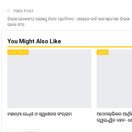
PREV POST
ରିକ୍ସା ଚାଳକସଂଘ ପକ୍ଷରୁ ନିରବ ପ୍ରତିବାଦ : ସହାୟତା ଦାବି କଲା ଷ୍ଟେସନ ରିକ୍ସା
ଚାଳକ ସଂଘ
You Might Also Like
ଦେଶ- ବିଦେଶ
ରାଜ୍ୟ
ମହାତ୍ମା ଗାନ୍ଧୀ ଓ ସ୍ୱାଧୀନତା ସଂଗ୍ରାମ
ଆଠମଲ୍ଲିକର ଆର୍ଥିକ
ତ୍ୱରାନ୍ୱିତ ହେବ- ଧର