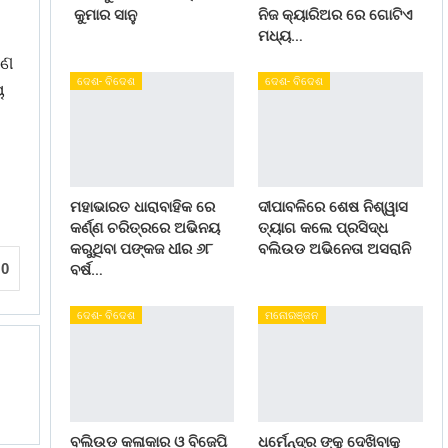
କୁମାର ସାନୁ
ନିଜ କ୍ୟାରିଅର ରେ ଗୋଟିଏ
ମଧ୍ୟ…
ଣେ
ଦେଶ- ବିଦେଶ
ଦେଶ- ବିଦେଶ
ୟ
ମହାଭାରତ ଧାରାବାହିକ ରେ
ଦୀପାବଳିରେ ଶେଷ ନିଶ୍ୱାସ
କର୍ଣ୍ଣ ଚରିତ୍ରରେ ଅଭିନୟ
ତ୍ୟାଗ କଲେ ପ୍ରସିଦ୍ଧ
କରୁଥିବା ପଙ୍କଜ ଧୀର ୬୮
ବଲିଉଡ ଅଭିନେତା ଅସରାନି
0
ବର୍ଷ…
ଦେଶ- ବିଦେଶ
ମନୋରଞ୍ଜନ
ବଲିଉଡ କଳାକାର ଓ ବିଜେପି
ଧର୍ମେନ୍ଦ୍ର ଙ୍କୁ ଦେଖିବାକୁ