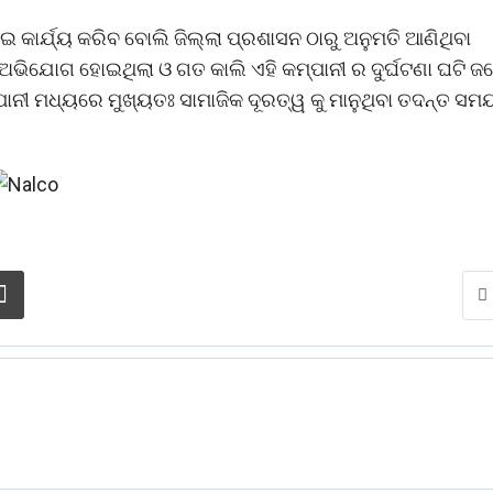
 କାର୍ଯ୍ୟ କରିବ ବୋଲି ଜିଲ୍ଲା ପ୍ରଶାସନ ଠାରୁ ଅନୁମତି ଆଣିଥିବା
ା ଅଭିଯୋଗ ହୋଇଥିଲା ଓ ଗତ କାଲି ଏହି କମ୍ପାନୀ ର ଦୁର୍ଘଟଣା ଘଟି ଜ
ନୀ ମଧ୍ୟରେ ମୁଖ୍ୟତଃ ସାମାଜିକ ଦୂରତ୍ୱ କୁ ମାନୁଥିବା ତଦନ୍ତ ସମ