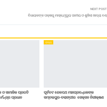
NEXT POS
ବିଧାୟକଙ୍କ ପକ୍ଷରୁ ମାସ୍କ,ମୃଦୁ୍ୟ ପାନୀୟ ଓ ଶୁଖିଲା ଖାଦ୍ୟ ବ
ରାଜ୍ୟ
 ଓ ସାମାଜିକ ପ୍ରଗତି
ପୂର୍ବତଟ ରେଳପଥ ମହାପ୍ରବନ୍ଧକଙ୍କ
୍ମେନ୍ଦ୍ର ପ୍ରଧାନ
ସମ୍ବଲପୁର-ବଲାଙ୍ଗୀର ସେକ୍ସନ ନିରୀକ୍ଷଣ