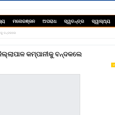
ଜ୍ୟ
ମନୋରଞ୍ଜନ
ଅପରାଧ
ସ୍ୱତନ୍ତ୍ର
ସ୍ୱାସ୍ଥ୍ୟ
ୀକୁ ବନ୍ଦକଲେ
ିଲ୍ଲାପାଳ କମ୍ପାନୀକୁ ବନ୍ଦକଲେ
ରା