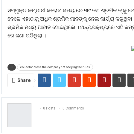
ସମ୍ପୃକ୍ତ କମ୍ପାନୀ କରୋନା ସମୟ ରେ ୩୯ ଜଣ ଶ୍ରମିକ ଙ୍କୁ ନେଇ
ବେଳେ ଏହାଠାରୁ ଅଧିକ ଶ୍ରମିକ ମାନଙ୍କୁ ନେଇ କାର୍ଯ୍ୟ କରୁଥିବ
ଶ୍ରମିକ ମଧ୍ୟ ଆହାତ ହୋଇଥିଲେ । ଅନ୍ୟପକ୍ଷ୍ୟରେ ଏହି କମ୍ପା
ରେ ଜଣା ପଡିଥିଲା ।
collector close the company not obeying the rules
Share
0 Posts
0 Comments