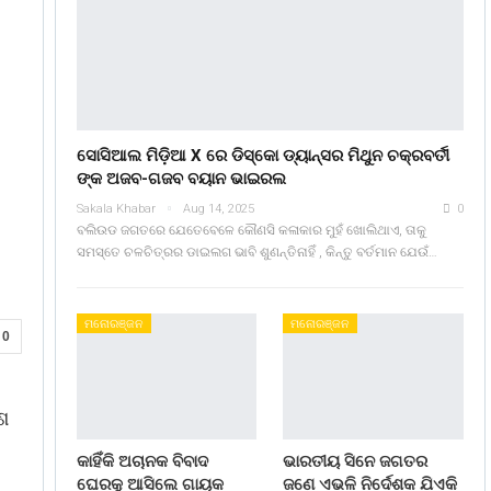
ସୋସିଆଲ ମିଡ଼ିଆ X ରେ ଡିସ୍କୋ ଡ୍ୟାନ୍ସର ମିଥୁନ ଚକ୍ରବର୍ତୀ
ଙ୍କ ଅଜବ-ଗଜବ ବୟାନ ଭାଇରଲ
Sakala Khabar
Aug 14, 2025
0
ବଲିଉଡ ଜଗତରେ ଯେତେବେଳେ କୌଣସି କଳାକାର ମୁହଁ ଖୋଲିଥାଏ, ତାକୁ
ସମସ୍ତେ ଚଳଚିତ୍ରର ଡାଇଲଗ ଭାବି ଶୁଣନ୍ତିନାହିଁ , କିନ୍ତୁ ବର୍ତମାନ ଯେଉଁ…
ମନୋରଞ୍ଜନ
ମନୋରଞ୍ଜନ
0
ଦଶ
କାହିଁକି ଅଚାନକ ବିବାଦ
ଭାରତୀୟ ସିନେ ଜଗତର
ଘେରକୁ ଆସିଲେ ଗାୟକ
ଜଣେ ଏଭଳି ନିର୍ଦେଶକ ଯିଏକି