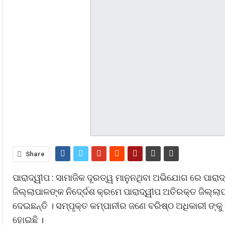
Share
ପାରାଦ୍ୱୀପ : ସାମାଜିକ ଦୂରତ୍ୱ ମାନୁନଥିବା ଅଭିଯୋଗ ରେ ପାରାଦ୍
ଜିଲ୍ଲାପାଳଙ୍କ ନିଦେ୍ର୍ଦଶ କ୍ରମେ ପାରାଦ୍ୱୀପ ଅତିରକ୍ତ ଜିଲ୍ଲାପ
ଦେଇଛନ୍ତି । ସମ୍ପୃକ୍ତ କମ୍ପାନୀର ଜଣେ ବରିଷ୍ଠ ଅଧିକାରୀ ଙ
ହୋଇଛି ।