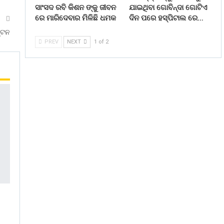
ସାଂସଦ ରବି କିଶନ ଙ୍କୁ ଜୀବନ
ଯାଇଥିବା ଗୋବିନ୍ଦା ଗୋଟିଏ
ରେ ମାରିଦେବାର ମିଳିଛି ଧମକ
ଦିନ ପରେ ହସ୍ପିଟାଲ ରେ…
T
ଣ୍ଟନ
PREV
NEXT
1 of 2