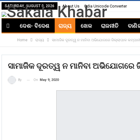
SATURDAY, AUGUST 8, 2026
About Us
Odia Unicode Converter
ଦେଶ- ବିଦେଶ
ରାଜ୍ୟ
ଖେଳ
ରାଜନୀତି
ବାଣି
Home
ରାଜ୍ୟ
ସାମାଜିକ ଦୂରତ୍ୱ ନ ମାନିବା ଅଭିଯୋଗରେ ଜିଲ୍ଲାପାଳ କମ୍ପାନ
ସାମାଜିକ ଦୂରତ୍ୱ ନ ମାନିବା ଅଭିଯୋଗରେ ଜ
On
May 9, 2020
By