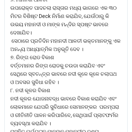
ଉପରୋକ୍ତ ପାଦଚଲା ରାସ୍ତାର ମଧ୍ୟ ଭାଗରେ ଏକ ୩୦
ମିଟର ବିଶିଷ୍ଟ Deck ନିର୍ମାଣ କରାଯିବ, ଯେଉଁଠାରୁ କି
ଉଭୟ ମହାନଦୀ ଓ ମାଙ୍କ ମନ୍ଦିର ସ୍ପଷ୍ଟ ଭାବରେ
ଦେଖାଯିବ।
ସେଠାରେ ପ୍ରତିଦିନ ମହାନଦୀ ଆଳତୀ ଭକ୍ତମାନଙ୍କୁ ଏକ
ଅନନ୍ୟ ଆଧ୍ୟାତ୍ମିକ ଅନୁଭୂତି ଦେବ ।
୭. ରିଙ୍ଗ ରୋଡ ବିକାଶ
ବର୍ତ୍ତମାନର ରିଙ୍ଗ ରୋଡକୁ ଚଉଡା କରାଯିବ ଏବଂ
ସେଥିରେ ସ୍ବତନ୍ତ୍ର ଭାବରେ ନଦୀ କୂଳେ କୂଳେ ଚଲାପଥ
ଓ ଅବସର ସୁବିଧା ରହିବ ।
୮. ନଦୀ କୂଳର ବିକାଶ
ନଦୀ କୂଳର ଯୋଜନାବଦ୍ଧ ଭାବରେ ବିକାଶ କରାଯିବ ଏବଂ
ଲୋକମାନେ ଯେପରି ସୁବିଧାରେ ସେମାନଙ୍କର ପରମ୍ପରା
ଓ ରୀତିନୀତି ପାଳନ କରିପାରିବେ, ସେଥିପାଇଁ ପ୍ଲାଟଫର୍ମର
ବ୍ୟବସ୍ଥା କରାଯିବ ।
ତାସହିତ ପର୍ଯ୍ୟଟକ ମାନଙ୍କୁ ମହାନଦୀର ଦୃଶ୍ୟ