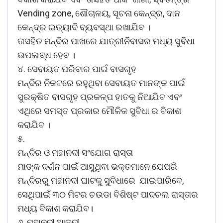
Vending zone, ଶୌଚାଳୟ, ସୂଚନା କେନ୍ଦ୍ର, ଦାନ
କେନ୍ଦ୍ର ଇତ୍ୟାଦି ବ୍ୟବସ୍ଥା ରଖାଯିବ ।
ତାସହିତ ମନ୍ଦିର ପାଖରେ ଯାତ୍ରୀନିବାସର ମଧ୍ୟ ସୁବିଧା
ଉପଲବ୍‌ଧ ହେବ ।
୪. ସେବାୟତ ପରିବାର ପାଇଁ ବାସଗୃହ
ମନ୍ଦିର ନିକଟରେ ରହୁଥିବା ସେବାୟତ ମାନଙ୍କ ପାଇଁ
ସୁରକ୍ଷିତ ବାସଗୃହ ପ୍ରକଳ୍ପ ହାତକୁ ନିଆଯିବ ଏବଂ
ଏଥିରେ ସମସ୍ତ ପ୍ରକାର ମୌଳିକ ସୁବିଧା ର ବିକାଶ
କରାଯିବ ।
୫.
ମନ୍ଦିର ଓ ମହାନଦୀ ସଂଯୋଗ ରାସ୍ତା
ମାଙ୍କ ଦର୍ଶନ ପାଇଁ ଆସୁଥିବା ଭକ୍ତମାନେ ଯେପରି
ମନ୍ଦିରରୁ ମହାନଦୀ ଘାଟକୁ ସୁବିଧାରେ ଯାଇପାରିବେ,
ସେଥିପାଇଁ ୩୦ ମିଟର ଚଉଡା ବିଶିଷ୍ଟ ପାଦଚଲା ରାସ୍ତାର
ମଧ୍ୟ ବିକାଶ କରାଯିବ।
୬. ମହାନଦୀ ଆଳତୀ