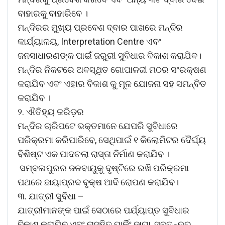
ବାହାରକୁ ବାହାରିବେ ।
ମନ୍ଦିରର ମୁଖ୍ୟ ପ୍ରବେଶ ଦ୍ବାର ପାଖରେ ମନ୍ଦିର
କାର୍ଯ୍ୟାଳୟ, Interpretation Centre ଏବଂ
ଜନସାଧାରଣଙ୍କ ପାଇଁ ଜରୁରୀ ସୁବିଧାର ବିକାଶ କରାଯିବ।
ମନ୍ଦିର ନିକଟରେ ଅବସ୍ଥିତ ଗୋପାଳଜୀ ମଠର ସଂରକ୍ଷଣ
କରାଯିବ ଏବଂ ଏହାର ବିକାଶ କୁ ମୂଳ ଯୋଜନା ସହ ସମନ୍ବିତ
କରାଯିବ ।
୨. ଐତିହ୍ୟ କରିଡ଼ର
ମନ୍ଦିର ଚାରିପଟେ ଭକ୍ତମାନେ ଯେପରି ସୁବିଧାରେ
ପରିକ୍ରମା କରିପାରିବେ, ସେଥିପାଇଁ ୧ କିଲୋମିଟର ଦୈର୍ଘ୍ୟ
ବିଶିଷ୍ଟ ଏକ ପାଦଚଲା ରାସ୍ତା ନିର୍ମାଣ କରାଯିବ ।
ସମ୍ବଲପୁରର ଜଳବାୟୁକୁ ଦୃଷ୍ଟିରେ ରଖି ପରିକ୍ରମା
ପଥରେ ଛାୟାପ୍ରଦ ବୃକ୍ଷ ଆଦି ରୋପଣ କରାଯିବ।
୩. ଯାତ୍ରୀ ସୁବିଧା –
ଯାତ୍ରୀମାନଙ୍କ ପାଇଁ ସେଠାରେ ପର୍ଯ୍ୟାପ୍ତ ସୁବିଧାର
ବିକାଶ କରାଯିବ ଏବଂ ତାସହିତ ପାର୍କିଂ ଜାଗା, ସ୍ବତନ୍ତ୍ର