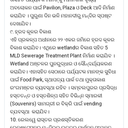
ଅବଲୋକନ ପାଇଁ Pavilion, Plaza ଓ Deck ଆଦି ନିର୍ମାଣ
କରାଯିବ । ପୁରୁଣା ଦିନ ଭଳି ମହାନଦୀରୁ ମନ୍ଦିର ସ୍ପଷ୍ଟ
ଦେଖାଯିବ।
୯. ହ୍ରଦ କୂଳର ବିକାଶ
ଏହି ପ୍ରକଳ୍ପ ଅଧୀନରେ ୨୨ ଏକର ଜମିରେ ହ୍ରଦ କୂଳର
ବିକାଶ କରାଯିବ। ଏଥିରେ wetlandର ବିକାଶ ସହିତ 5
MLD Sewerage Treatment Plant ନିର୍ମାଣ କରାଯିବ ।
Wetland ଅଞ୍ଚଳର ପୁନରୁଦ୍ଧାର ଓ ସୌନ୍ଦର୍ଯ୍ୟକରଣ
କରାଯିବ। ଏହାସହିତ ସେଠାରେ ପର୍ଯ୍ୟଟକ ମାନଙ୍କ ସୁବିଧା
ପାଇଁ Food Park, ସ୍ଥାପତ୍ୟ ପାର୍କ ତଥା ମୁକ୍ତାକାଶ
ରଂଗମଞ୍ଚର ବ୍ୟବସ୍ଥା ରହିବ । ସମ୍ବଲପୁରର ପ୍ରସିଦ୍ଧ
ହସ୍ତତନ୍ତ ଓ ହସ୍ତଶିଳ୍ପ ସହିତ ବିଭିନ୍ନ ସ୍ମାରକୀ
(Souvenirs) ସାମଗ୍ରୀ ର ବିକ୍ରି ପାଇଁ vending
ବ୍ଯବସ୍ଥା କରାଯିବ।
10. ରେଲୱେ ରାସ୍ତର ପ୍ରଶସ୍ତିକରଣ
ରେଳଷ୍ଟେସନରୁ ମନ୍ଦିରର ଉତ୍ତର ପାର୍ଶ୍ବକୁ ସଂଯୁକ୍ତ