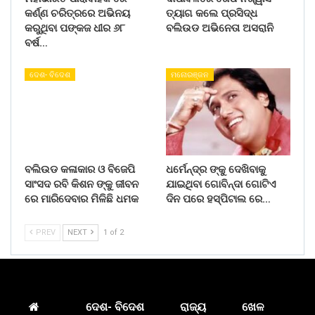
କର୍ଣ୍ଣ ଚରିତ୍ରରେ ଅଭିନୟ
ତ୍ୟାଗ କଲେ ପ୍ରସିଦ୍ଧ
କରୁଥିବା ପଙ୍କଜ ଧୀର ୬୮
ବଲିଉଡ ଅଭିନେତା ଅସରାନି
ବର୍ଷ…
ଦେଶ- ବିଦେଶ
ମନୋରଞ୍ଜନ
ବଲିଉଡ କଳାକାର ଓ ବିଜେପି
ଧର୍ମେନ୍ଦ୍ର ଙ୍କୁ ଦେଖିବାକୁ
ସାଂସଦ ରବି କିଶନ ଙ୍କୁ ଜୀବନ
ଯାଇଥିବା ଗୋବିନ୍ଦା ଗୋଟିଏ
ରେ ମାରିଦେବାର ମିଳିଛି ଧମକ
ଦିନ ପରେ ହସ୍ପିଟାଲ ରେ…
PREV
NEXT
1 of 2
ଦେଶ- ବିଦେଶ
ରାଜ୍ୟ
ଖେଳ