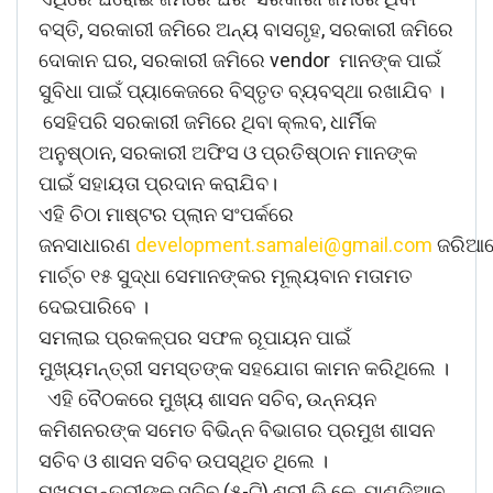
ବସ୍ତି, ସରକାରୀ ଜମିରେ ଅନ୍ୟ ବାସଗୃହ, ସରକାରୀ ଜମିରେ
ଦୋକାନ ଘର, ସରକାରୀ ଜମିରେ vendor ମାନଙ୍କ ପାଇଁ
ସୁବିଧା ପାଇଁ ପ୍ୟାକେଜରେ ବିସ୍ତୃତ ବ୍ୟବସ୍ଥା ରଖାଯିବ ।
ସେହିପରି ସରକାରୀ ଜମିରେ ଥିବା କ୍ଲବ, ଧାର୍ମିକ
ଅନୁଷ୍ଠାନ, ସରକାରୀ ଅଫିସ ଓ ପ୍ରତିଷ୍ଠାନ ମାନଙ୍କ
ପାଇଁ ସହାୟତା ପ୍ରଦାନ କରାଯିବ।
ଏହି ଚିଠା ମାଷ୍ଟର ପ୍ଲାନ ସଂପର୍କରେ
ଜନସାଧାରଣ
development.samalei@gmail.com
ଜରିଆ
ମାର୍ଚ୍ଚ ୧୫ ସୁଦ୍ଧା ସେମାନଙ୍କର ମୂଲ୍ୟବାନ ମତାମତ
ଦେଇପାରିବେ ।
ସମଲାଇ ପ୍ରକଳ୍ପର ସଫଳ ରୂପାୟନ ପାଇଁ
ମୁଖ୍ୟମନ୍ତ୍ରୀ ସମସ୍ତଙ୍କ ସହଯୋଗ କାମନ କରିଥିଲେ ।
ଏହି ବୈଠକରେ ମୁଖ୍ୟ ଶାସନ ସଚିବ, ଉନ୍ନୟନ
କମିଶନରଙ୍କ ସମେତ ବିଭିନ୍ନ ବିଭାଗର ପ୍ରମୁଖ ଶାସନ
ସଚିବ ଓ ଶାସନ ସଚିବ ଉପସ୍ଥିତ ଥିଲେ ।
ମୁଖ୍ୟମନ୍ତ୍ରୀଙ୍କ ସଚିବ (୫-ଟି) ଶ୍ରୀ ଭି.କେ. ପାଣ୍ଡିଆନ