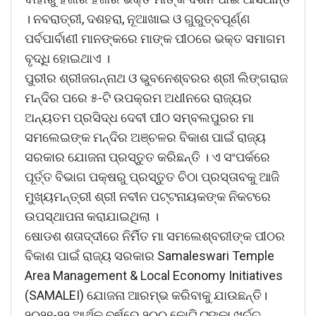
। ନବରାତ୍ରୀ, ଦଶହରା, ନୂଆଖାଇ ଓ ଗୁରୁତ୍ବପୂର୍ଣ୍ଣ
ପର୍ବପାର୍ବାଣୀ ମାନଙ୍କରେ ମାଙ୍କ ପୀଠରେ ଭକ୍ତ ସମାଗମ
ବୃଦ୍ଧି ହୋଇଥାଏ ।
ପୁରୀର ଶ୍ରୀଜଗନ୍ନାଥ ଓ ଭୁବନେଶ୍ବରର ଶ୍ରୀ ଲିଙ୍ଗରାଜ
ମନ୍ଦିର ପରେ ୫-ଟି ଉପକ୍ରମ ଅଧୀନରେ ରାଜ୍ୟର
ଅନ୍ୟତମ ପ୍ରସିଦ୍ଧ ଦେବୀ ପୀଠ ସମ୍ବଲପୁରର ମା
ସମଲେଇଙ୍କ ମନ୍ଦିର ଅଞ୍ଚଳର ବିକାଶ ପାଇଁ ରାଜ୍ୟ
ସରକାର ଯୋଜନା ପ୍ରସ୍ତୁତ କରିଛନ୍ତି । ଏ ସଂପର୍କରେ
ପୂର୍ତ୍ତ ବିଭାଗ ପକ୍ଷରୁ ପ୍ରସ୍ତୁତ ଚିଠା ପ୍ରସ୍ତାବକୁ ଆଜି
ମୁଖ୍ୟମନ୍ତ୍ରୀ ଶ୍ରୀ ନବୀନ ପଟ୍ଟନାୟକଙ୍କ ନିକଟରେ
ଉପସ୍ଥାପନା କରାଯାଇଥିଲା ।
ଷୋଡଶ ଶତାଦ୍ଦୀରେ ନିର୍ମିତ ମା ସମଲେଶ୍ବରୀଙ୍କ ପୀଠର
ବିକାଶ ପାଇଁ ରାଜ୍ୟ ସରକାର Samaleswari Temple
Area Management & Local Economy Initiatives
(SAMALEI) ଯୋଜନା ଆରମ୍ଭ କରିବାକୁ ଯାଉଛନ୍ତି।
୨୦୨୧-୨୨ ଆର୍ଥିକ ବର୍ଷରେ ୨୦୦ କୋଟି ଟଙ୍କା ଖର୍ଚ୍ଚ