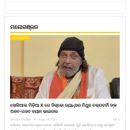
ମନୋରଞ୍ଜନ
ମନୋରଞ୍ଜନ
ସୋସିଆଲ ମିଡ଼ିଆ X ରେ ଡିସ୍କୋ ଡ୍ୟାନ୍ସର ମିଥୁନ ଚକ୍ରବର୍ତୀ ଙ୍କ
ଅଜବ-ଗଜବ ବୟାନ ଭାଇରଲ
Sakala Khabar
Aug 14, 2025
0
ବଲିଉଡ ଜଗତରେ ଯେତେବେଳେ କୌଣସି କଳାକାର ମୁହଁ ଖୋଲିଥାଏ, ତାକୁ ସମସ୍ତେ