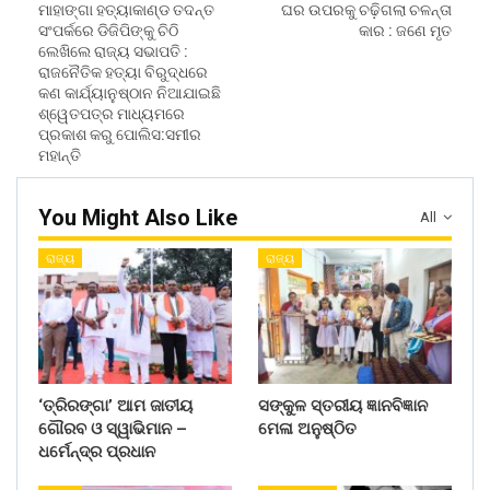
ମାହାଙ୍ଗା ହତ୍ୟାକାଣ୍ଡ ତଦନ୍ତ
ଘର ଉପରକୁ ଚଢ଼ିଗଲା ଚଳନ୍ତା
ସଂପର୍କରେ ଡିଜିପିଙ୍କୁ ଚିଠି
କାର : ଜଣେ ମୃତ
ଲେଖିଲେ ରାଜ୍ୟ ସଭାପତି :
ରାଜନୈତିକ ହତ୍ୟା ବିରୁଦ୍ଧରେ
କଣ କାର୍ଯ୍ୟାନୁଷ୍ଠାନ ନିଆଯାଇଛି
ଶ୍ୱେତପତ୍ର ମାଧ୍ୟମରେ
ପ୍ରକାଶ କରୁ ପୋଲିସ:ସମୀର
ମହାନ୍ତି
You Might Also Like
All
ରାଜ୍ୟ
ରାଜ୍ୟ
‘ତ୍ରିରଙ୍ଗା’ ଆମ ଜାତୀୟ
ସଙ୍କୁଳ ସ୍ତରୀୟ ଜ୍ଞାନବିଜ୍ଞାନ
ଗୌରବ ଓ ସ୍ୱାଭିମାନ –
ମେଳା ଅନୁଷ୍ଠିତ
ଧର୍ମେନ୍ଦ୍ର ପ୍ରଧାନ