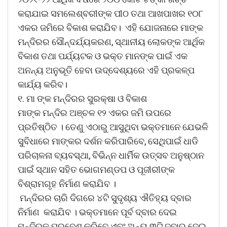
କରାଯାଇ ସମଲେଶ୍ବରୀଙ୍କ ପୀଠ ତଥା ଆଖପାଖର ୧୦୮
ଏକର ଜମିରେ ବିକାଶ କରାଯିବ। ଏହି ଯୋଜନାରେ ମାଙ୍କ
ମନ୍ଦିରର ସୌନ୍ଦର୍ଯ୍ୟକରଣ, ସ୍ଥାନୀୟ ଲୋକଙ୍କ ଆର୍ଥିକ
ବିକାଶ ତଥା ପର୍ଯ୍ୟଟକ ଓ ଭକ୍ତ ମାନଙ୍କ ପାଇଁ ଏକ
ଅନନ୍ୟ ଅନୁଭୂତି ହେବା ଉଦ୍ଦେଶ୍ୟରେ ଏହି ପ୍ରକଳ୍ପ
କାର୍ଯ୍ୟ କରିବ।
୧. ମା ଙ୍କ ମନ୍ଦିରର ସୁରକ୍ଷା ଓ ବିକାଶ
ମାଙ୍କ ମନ୍ଦିର ଅଞ୍ଚଳ ୧୨ ଏକର ଜମି ଉପରେ
ପ୍ରତିଷ୍ଠିତ । ତେଣୁ ଏଠାରୁ ଆସୁଥିବା ଭକ୍ତମାନେ ଯେଭଳି
ସୁବିଧାରେ ମାଙ୍କର ଦର୍ଶନ କରିପାରିବେ, ସେଥିପାଇଁ ଧାଡି
ପରିଚାଳନା ବ୍ୟବସ୍ଥା, ବିଭିନ୍ନ ଧାର୍ମିକ ଉତ୍ସବ ଅନୁଷ୍ଠାନ
ପାଇଁ ସ୍ଥାନ ସହିତ ଭୋଗମଣ୍ଡପ ଓ ପୂଜୀରୀଙ୍କ
ବିଶ୍ରାମଗୃହ ନିର୍ମାଣ କରାଯିବ ।
ମନ୍ଦିରର ଚାରି ଦିଗରେ ୪ଟି ସୁଦୃଶ୍ୟ ଐତିହ୍ୟ ଦ୍ବାର
ନିର୍ମାଣ କରାଯିବ । ଭକ୍ତମାନେ ପୂର୍ବ ଦ୍ବାର ଦେଇ
ମନ୍ଦିରକୁ ପ୍ରବେଶ କରିବେ ଏବଂ ଅନ୍ୟ ୩ଟି ଦ୍ବାର ଦେଇ