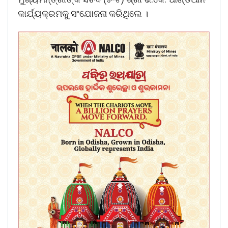
କାର୍ଯ୍ୟକ୍ରମକୁ ସଂଯୋଜନା କରିଥିଲେ ।