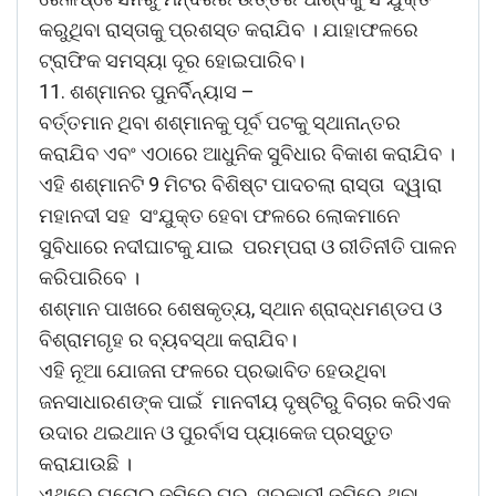
କରୁଥିବା ରାସ୍ତାକୁ ପ୍ରଶସ୍ତ କରାଯିବ । ଯାହାଫଳରେ
ଟ୍ରାଫିକ ସମସ୍ୟା ଦୂର ହୋଇପାରିବ।
11. ଶଶ୍ମାନର ପୁନର୍ବିନ୍ୟାସ –
ବର୍ତ୍ତମାନ ଥିବା ଶଶ୍ମାନକୁ ପୂର୍ବ ପଟକୁ ସ୍ଥାନାନ୍ତର
କରାଯିବ ଏବଂ ଏଠାରେ ଆଧୁନିକ ସୁବିଧାର ବିକାଶ କରାଯିବ ।
ଏହି ଶଶ୍ମାନଟି 9 ମିଟର ବିଶିଷ୍ଟ ପାଦଚଲା ରାସ୍ତା ଦ୍ୱାରା
ମହାନଦୀ ସହ ସଂଯୁକ୍ତ ହେବା ଫଳରେ ଲୋକମାନେ
ସୁବିଧାରେ ନଦୀଘାଟକୁ ଯାଇ ପରମ୍ପରା ଓ ରୀତିନୀତି ପାଳନ
କରିପାରିବେ ।
ଶଶ୍ମାନ ପାଖରେ ଶେଷକୃତ୍ୟ, ସ୍ଥାନ ଶ୍ରାଦ୍ଧମଣ୍ଡପ ଓ
ବିଶ୍ରାମଗୃହ ର ବ୍ୟବସ୍ଥା କରାଯିବ।
ଏହି ନୂଆ ଯୋଜନା ଫଳରେ ପ୍ରଭାବିତ ହେଉଥିବା
ଜନସାଧାରଣଙ୍କ ପାଇଁ ମାନବୀୟ ଦୃଷ୍ଟିରୁ ବିଚାର କରିଏକ
ଉଦାର ଥଇଥାନ ଓ ପୁରର୍ବାସ ପ୍ୟାକେଜ ପ୍ରସ୍ତୁତ
କରାଯାଉଛି ।
ଏଥିରେ ଘରୋଇ ଜମିରେ ଘର ସରକାରୀ ଜମିରେ ଥିବା