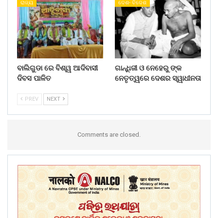
ରାଜ୍ୟ
ଦେଶ- ବିଦେଶ
ବାଲିଗୁଡା ରେ ବିଶ୍ୱ ଆଦିବାସୀ
ଗାନ୍ଧିଜୀ ଓ ନେହେରୁ ଙ୍କ
ଦିବସ ପାଳିତ
ନେତୃତ୍ୱରେ ଦେଶର ସ୍ୱାଧୀନତା
PREV
NEXT
Comments are closed.