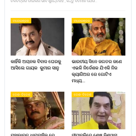
ଚଳଚିତ୍ରର ଡାଇଲଗ ଭାବି ଶୁଣନ୍ତିନାହିଁ , କିନ୍ତୁ ବର୍ତମାନ ଯେଉଁ…
ମନୋରଞ୍ଜନ
ମନୋରଞ୍ଜନ
କାହିଁକି ଅଚାନକ ବିବାଦ ଘେରକୁ
ଭାରତୀୟ ସିନେ ଜଗତର ଜଣେ
ଆସିଲେ ଗାୟକ କୁମାର ସାନୁ
ଏଭଳି ନିର୍ଦେଶକ ଯିଏକି ନିଜ
କ୍ୟାରିଅର ରେ ଗୋଟିଏ
ମଧ୍ୟ…
ଦେଶ- ବିଦେଶ
ଦେଶ- ବିଦେଶ
ମହାଭାରତ ଧାରାବାହିକ ରେ
ଦୀପାବଳିରେ ଶେଷ ନିଶ୍ୱାସ