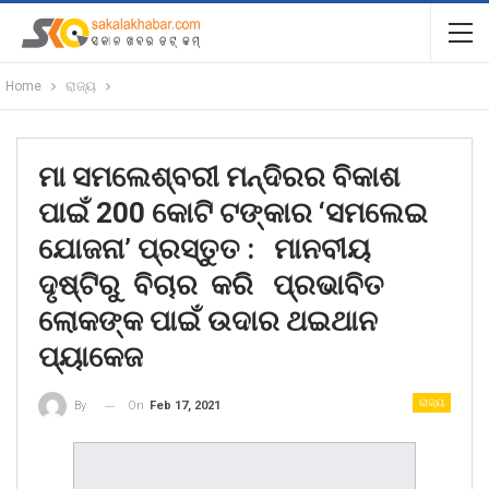
Home
ରାଜ୍ୟ
ମା ସମଲେଶ୍ବରୀ ମନ୍ଦିରର ବିକାଶ
ପାଇଁ 200 କୋଟି ଟଙ୍କାର ‘ସମଲେଇ
ଯୋଜନା’ ପ୍ରସ୍ତୁତ : ମାନବୀୟ
ଦୃଷ୍ଟିରୁ ବିଚାର କରି ପ୍ରଭାବିତ
ଲୋକଙ୍କ ପାଇଁ ଉଦାର ଥଇଥାନ
ପ୍ୟାକେଜ
ରାଜ୍ୟ
On
Feb 17, 2021
By