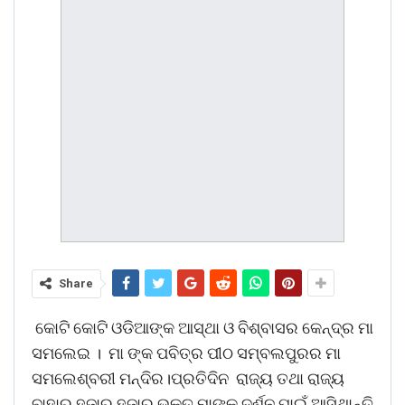
Share
କୋଟି କୋଟି ଓଡିଆଙ୍କ ଆସ୍ଥା ଓ ବିଶ୍ବାସର କେନ୍ଦ୍ର ମା
ସମଲେଇ । ମା ଙ୍କ ପବିତ୍ର ପୀଠ ସମ୍ବଲପୁରର ମା
ସମଲେଶ୍ବରୀ ମନ୍ଦିର।ପ୍ରତିଦିନ ରାଜ୍ୟ ତଥା ରାଜ୍ୟ
ବାହାରୁ ହଜାର ହଜାର ଭକ୍ତ ମାଙ୍କ ଦର୍ଶନ ପାଇଁ ଆସିଥାନ୍ତି