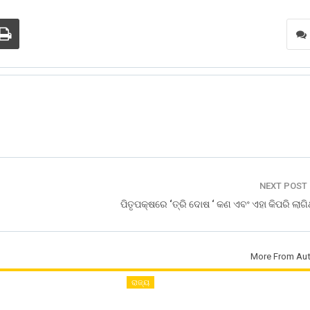
NEXT POST
ପିତୃପକ୍ଷରେ ‘ତ୍ରି ଦୋଷ ‘ କଣ ଏବଂ ଏହା କିପରି ଲାଗ
More From Aut
ରାଜ୍ୟ