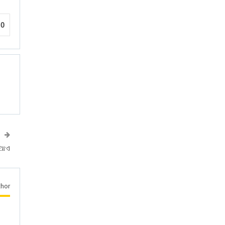
0
ିଥାଏ
hor