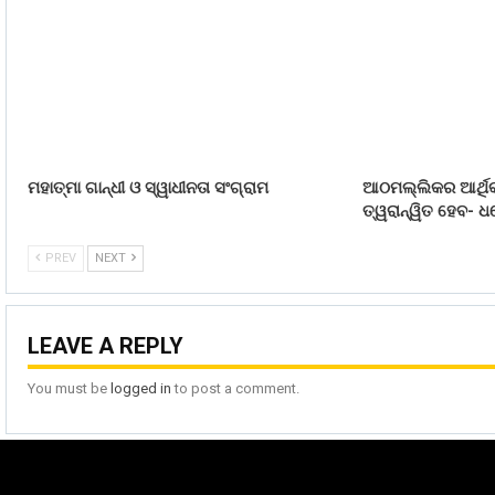
ମହାତ୍ମା ଗାନ୍ଧୀ ଓ ସ୍ୱାଧୀନତା ସଂଗ୍ରାମ
ଆଠମଲ୍ଲିକର ଆର୍ଥିକ
ତ୍ୱରାନ୍ୱିତ ହେବ- ଧର
PREV
NEXT
LEAVE A REPLY
You must be
logged in
to post a comment.