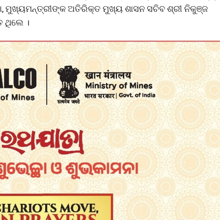
, ମୁଖ୍ୟମନ୍ତ୍ରୀଙ୍କ ଅତିରିକ୍ତ ମୁଖ୍ୟ ଶାସନ ସଚିବ ଶ୍ରୀ ନିକୁଞ୍ଜ
ତ ଥିଲେ ।