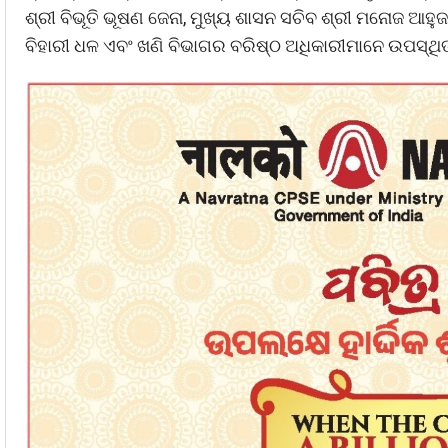
ଶ୍ରୀ ବିଭୂତି ଭୂଷଣ ଜେନା, ମୁଖ୍ୟ ଶାସନ ସଚିବ ଶ୍ରୀ ମନୋଜ ଆହୁଜା
ବିହାରୀ ଧଳ ଏବଂ ଖଣି ବିଭାଗର ବରିଷ୍ଠ ଅଧିକାରୀମାନେ ଉପସ୍ଥି