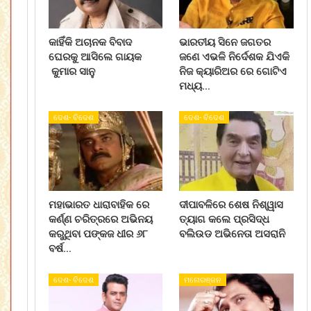
କାହିଁକି ଅଚାନକ ବିବାଦ
ଭାରତୀୟ ସିନେ ଜଗତର
ଘେରକୁ ଆସିଲେ ଗାୟକ
ଜଣେ ଏଭଳି ନିର୍ଦେଶକ ଯିଏକି
କୁମାର ସାନୁ
ନିଜ କ୍ୟାରିଅର ରେ ଗୋଟିଏ
ମଧ୍ୟ…
ଦେଶ- ବିଦେଶ
ଦେଶ- ବିଦେଶ
ମହାଭାରତ ଧାରାବାହିକ ରେ
ଦୀପାବଳିରେ ଶେଷ ନିଶ୍ୱାସ
କର୍ଣ୍ଣ ଚରିତ୍ରରେ ଅଭିନୟ
ତ୍ୟାଗ କଲେ ପ୍ରସିଦ୍ଧ
କରୁଥିବା ପଙ୍କଜ ଧୀର ୬୮
ବଲିଉଡ ଅଭିନେତା ଅସରାନି
ବର୍ଷ…
ଦେଶ- ବିଦେଶ
ମନୋରଞ୍ଜନ