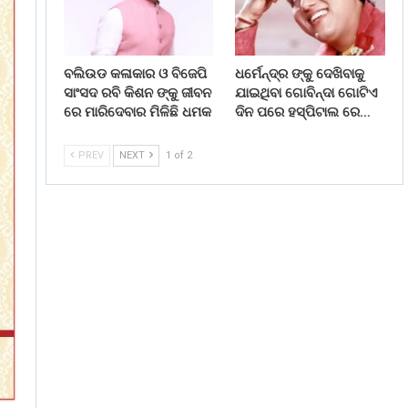
ବଲିଉଡ କଳାକାର ଓ ବିଜେପି
ଧର୍ମେନ୍ଦ୍ର ଙ୍କୁ ଦେଖିବାକୁ
ସାଂସଦ ରବି କିଶନ ଙ୍କୁ ଜୀବନ
ଯାଇଥିବା ଗୋବିନ୍ଦା ଗୋଟିଏ
ରେ ମାରିଦେବାର ମିଳିଛି ଧମକ
ଦିନ ପରେ ହସ୍ପିଟାଲ ରେ…
PREV
NEXT
1 of 2