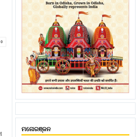
0
ମନୋରଞ୍ଜନ
ୀ