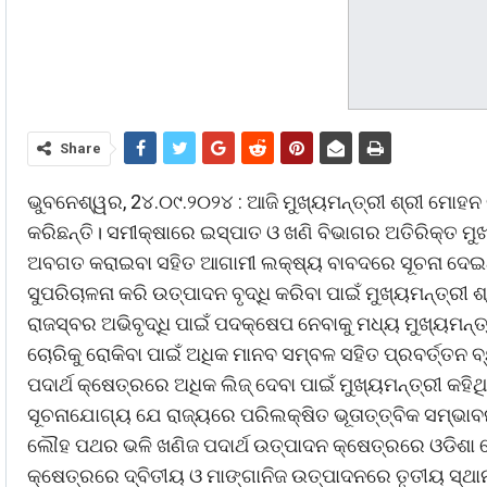
Share
ଭୁବନେଶ୍ୱର, 2୪.୦୯.୨୦୨୪ : ଆଜି ମୁଖ୍ୟମନ୍ତ୍ରୀ ଶ୍ରୀ ମୋହନ
କରିଛନ୍ତି। ସମୀକ୍ଷାରେ ଇସ୍ପାତ ଓ ଖଣି ବିଭାଗର ଅତିରିକ୍ତ ମୁଖ
ଅବଗତ କରାଇବା ସହିତ ଆଗାମୀ ଲକ୍ଷ୍ୟ ବାବଦରେ ସୂଚନା ଦେଇଥିଲ
ସୁପରିଚାଳନା କରି ଉତ୍ପାଦନ ବୃଦ୍ଧି କରିବା ପାଇଁ ମୁଖ୍ୟମନ୍ତ୍ରୀ
ରାଜସ୍ବର ଅଭିବୃଦ୍ଧି ପାଇଁ ପଦକ୍ଷେପ ନେବାକୁ ମଧ୍ୟ ମୁଖ୍ୟମନ୍ତ
ଚୋରିକୁ ରୋକିବା ପାଇଁ ଅଧିକ ମାନବ ସମ୍ବଳ ସହିତ ପ୍ରବର୍ତ୍ତନ 
ପଦାର୍ଥ କ୍ଷେତ୍ରରେ ଅଧିକ ଲିଜ୍‌ ଦେବା ପାଇଁ ମୁଖ୍ୟମନ୍ତ୍ରୀ କହିଥ
ସୂଚନାଯୋଗ୍ୟ ଯେ ରାଜ୍ୟରେ ପରିଲକ୍ଷିତ ଭୂତାତ୍ତ୍ବିକ ସମ୍ଭାବ
ଲୌହ ପଥର ଭଳି ଖଣିଜ ପଦାର୍ଥ ଉତ୍ପାଦନ କ୍ଷେତ୍ରରେ ଓଡିଶା
କ୍ଷେତ୍ରରେ ଦ୍ବିତୀୟ ଓ ମାଙ୍ଗାନିଜ ଉତ୍ପାଦନରେ ତୃତୀୟ ସ୍ଥା