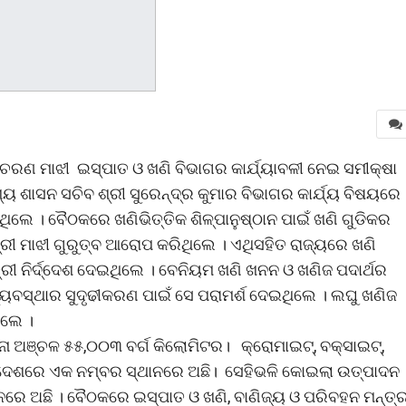
 ଚରଣ ମାଝୀ ଇସ୍ପାତ ଓ ଖଣି ବିଭାଗର କାର୍ଯ୍ୟାବଳୀ ନେଇ ସମୀକ୍ଷା
୍ୟ ଶାସନ ସଚିବ ଶ୍ରୀ ସୁରେନ୍ଦ୍ର କୁମାର ବିଭାଗର କାର୍ଯ୍ୟ ବିଷୟରେ
େ । ବୈଠକରେ ଖଣିଭିତ୍ତିକ ଶିଳ୍ପାନୁଷ୍ଠାନ ପାଇଁ ଖଣି ଗୁଡିକର
 ଶ୍ରୀ ମାଝୀ ଗୁରୁତ୍ବ ଆରୋପ କରିଥିଲେ । ଏଥିସହିତ ରାଜ୍ୟରେ ଖଣି
୍ରୀ ନିର୍ଦ୍ଦେଶ ଦେଇଥିଲେ । ବେନିୟମ ଖଣି ଖନନ ଓ ଖଣିଜ ପଦାର୍ଥର
ବ୍ୟବସ୍ଥାର ସୁଦୃଢୀକରଣ ପାଇଁ ସେ ପରାମର୍ଶ ଦେଇଥିଲେ । ଲଘୁ ଖଣିଜ
ିଲେ ।
ନା ଅଞ୍ଚଳ ୫୫,୦୦୩ ବର୍ଗ କିଲୋମିଟର। କ୍ରୋମାଇଟ୍, ବକ୍‌ସାଇଟ୍,
 ଦେଶରେ ଏକ ନମ୍ବର ସ୍ଥାନରେ ଅଛି। ସେହିଭଳି କୋଇଲା ଉତ୍ପାଦନ
ନରେ ଅଛି । ବୈଠକରେ ଇସ୍ପାତ ଓ ଖଣି, ବାଣିଜ୍ୟ ଓ ପରିବହନ ମନ୍ତ୍ର