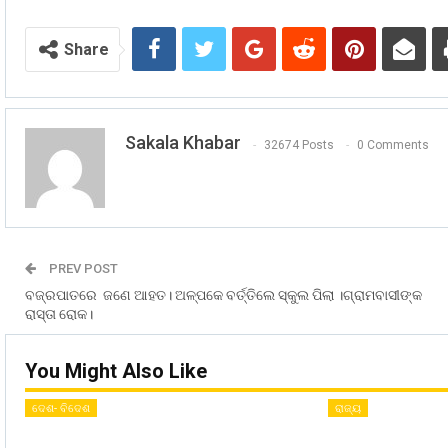
Share
Sakala Khabar
32674 Posts
0 Comments
PREV POST
ବଜ୍ରପାତରେ ଜଣେ ଆହତ। ଅଳ୍ପକେ ବର୍ତ୍ତିଲେ ସ୍କୁଲ ପିଲା ।ଗ୍ରାମବାସୀଙ୍କ
ରାସ୍ତା ରୋକ।
You Might Also Like
ଦେଶ- ବିଦେଶ
ରାଜ୍ୟ