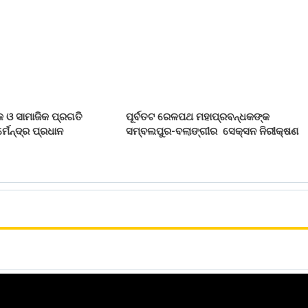
 ଓ ସାମାଜିକ ପ୍ରଗତି
ପୂର୍ବତଟ ରେଳପଥ ମହାପ୍ରବନ୍ଧକଙ୍କ
୍ମେନ୍ଦ୍ର ପ୍ରଧାନ
ସମ୍ବଲପୁର-ବଲାଙ୍ଗୀର ସେକ୍ସନ ନିରୀକ୍ଷଣ