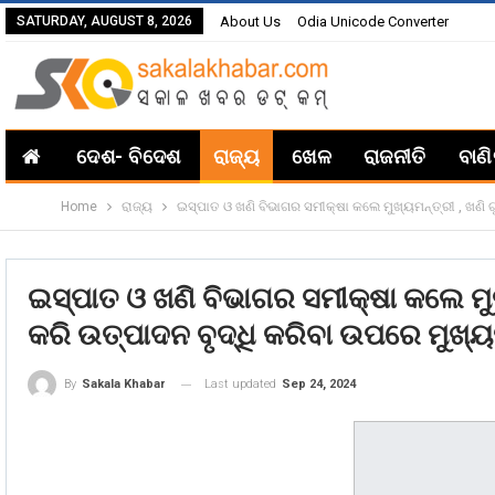
SATURDAY, AUGUST 8, 2026
About Us
Odia Unicode Converter
ଦେଶ- ବିଦେଶ
ରାଜ୍ୟ
ଖେଳ
ରାଜନୀତି
ବାଣ
Home
ରାଜ୍ୟ
ଇସ୍ପାତ ଓ ଖଣି ବିଭାଗର ସମୀକ୍ଷା କଲେ ମୁଖ୍ୟମନ୍ତ୍ରୀ , ଖଣି ଗ
ଇସ୍ପାତ ଓ ଖଣି ବିଭାଗର ସମୀକ୍ଷା କଲେ ମୁଖ
କରି ଉତ୍ପାଦନ ବୃଦ୍ଧି କରିବା ଉପରେ ମୁଖ୍ୟ
Last updated
Sep 24, 2024
By
Sakala Khabar