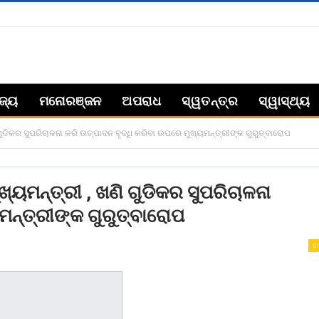
ିଜ୍ୟ
ମନୋରଞ୍ଜନ
ଅପରାଧ
ସ୍ୱତନ୍ତ୍ର
ସ୍ୱାସ୍ଥ୍ୟ
ୁଡିକର ସୁପରିଚାଳନା କରି ଉତ୍ପାଦନ ବୃଦ୍ଧି କରିବା ଉପରେ ମୁଖ୍ୟମନ୍ତ୍ରୀଙ୍କ ଗୁରୁତ୍ବାରୋପ
୍ୟମନ୍ତ୍ରୀ , ଖଣି ଗୁଡିକର ସୁପରିଚାଳନା
ମନ୍ତ୍ରୀଙ୍କ ଗୁରୁତ୍ବାରୋପ
ରା