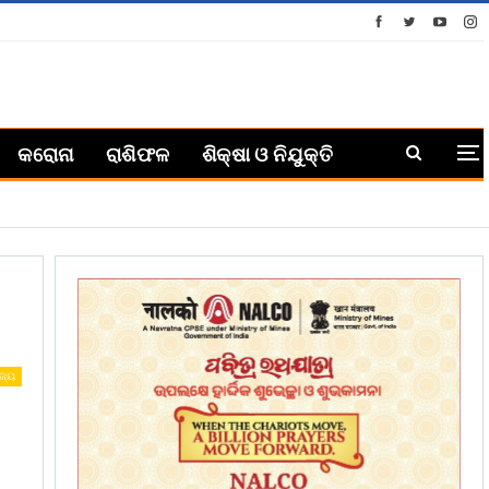
କରୋନା
ରାଶିଫଳ
ଶିକ୍ଷା ଓ ନିଯୁକ୍ତି
ଜ୍ୟ