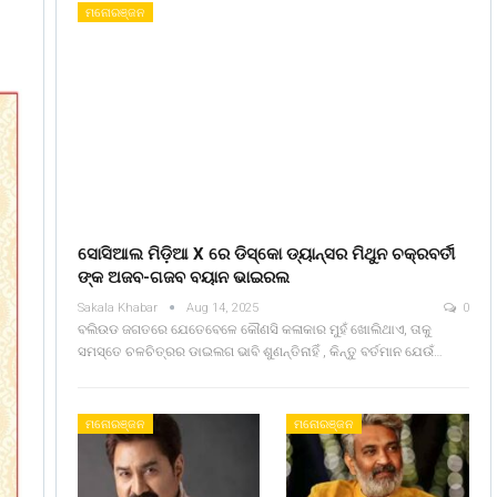
ମନୋରଞ୍ଜନ
ସୋସିଆଲ ମିଡ଼ିଆ X ରେ ଡିସ୍କୋ ଡ୍ୟାନ୍ସର ମିଥୁନ ଚକ୍ରବର୍ତୀ
ଙ୍କ ଅଜବ-ଗଜବ ବୟାନ ଭାଇରଲ
Sakala Khabar
Aug 14, 2025
0
ବଲିଉଡ ଜଗତରେ ଯେତେବେଳେ କୌଣସି କଳାକାର ମୁହଁ ଖୋଲିଥାଏ, ତାକୁ
ସମସ୍ତେ ଚଳଚିତ୍ରର ଡାଇଲଗ ଭାବି ଶୁଣନ୍ତିନାହିଁ , କିନ୍ତୁ ବର୍ତମାନ ଯେଉଁ…
ମନୋରଞ୍ଜନ
ମନୋରଞ୍ଜନ