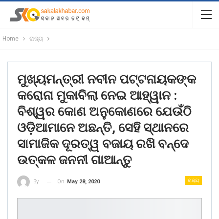
Home
ରାଜ୍ୟ
ମୁଖ୍ୟମନ୍ତ୍ରୀ ନବୀନ ପଟ୍ଟନାୟକଙ୍କ
କରୋନା ମୁକାବିଲା ନେଇ ଆହ୍ୱାନ :
ବିଶ୍ୱର କୋଣ ଅନୁକୋଣରେ ଯେଉଁଠି
ଓଡ଼ିଆମାନେ ଅଛନ୍ତି, ସେହି ସ୍ଥାନରେ
ସାମାଜିକ ଦୂରତ୍ୱ ବଜାୟ ରଖି ବନ୍ଦେ
ଉତ୍କଳ ଜନନୀ ଗାଆନ୍ତୁ
ରାଜ୍ୟ
On
May 28, 2020
By