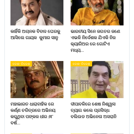
କାହିଁକି ଅଚାନକ ବିବାଦ ଘେରକୁ
ଭାରତୀୟ ସିନେ ଜଗତର ଜଣେ
ଆସିଲେ ଗାୟକ କୁମାର ସାନୁ
ଏଭଳି ନିର୍ଦେଶକ ଯିଏକି ନିଜ
କ୍ୟାରିଅର ରେ ଗୋଟିଏ
ମଧ୍ୟ…
ଦେଶ- ବିଦେଶ
ଦେଶ- ବିଦେଶ
ମହାଭାରତ ଧାରାବାହିକ ରେ
ଦୀପାବଳିରେ ଶେଷ ନିଶ୍ୱାସ
କର୍ଣ୍ଣ ଚରିତ୍ରରେ ଅଭିନୟ
ତ୍ୟାଗ କଲେ ପ୍ରସିଦ୍ଧ
କରୁଥିବା ପଙ୍କଜ ଧୀର ୬୮
ବଲିଉଡ ଅଭିନେତା ଅସରାନି
ବର୍ଷ…