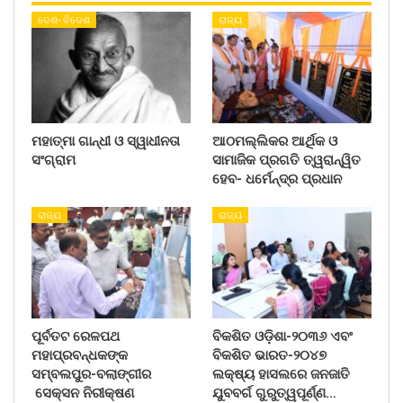
ଦେଶ- ବିଦେଶ
ରାଜ୍ୟ
ମହାତ୍ମା ଗାନ୍ଧୀ ଓ ସ୍ୱାଧୀନତା
ଆଠମଲ୍ଲିକର ଆର୍ଥିକ ଓ
ସଂଗ୍ରାମ
ସାମାଜିକ ପ୍ରଗତି ତ୍ୱରାନ୍ୱିତ
ହେବ- ଧର୍ମେନ୍ଦ୍ର ପ୍ରଧାନ
ରାଜ୍ୟ
ରାଜ୍ୟ
ପୂର୍ବତଟ ରେଳପଥ
ବିକଶିତ ଓଡ଼ିଶା-୨୦୩୬ ଏବଂ
ମହାପ୍ରବନ୍ଧକଙ୍କ
ବିକଶିତ ଭାରତ-୨୦୪୭
ସମ୍ବଲପୁର-ବଲାଙ୍ଗୀର
ଲକ୍ଷ୍ୟ ହାସଲରେ ଜନଜାତି
ସେକ୍ସନ ନିରୀକ୍ଷଣ
ଯୁବବର୍ଗ ଗୁରୁତ୍ୱପୂର୍ଣ୍ଣ…