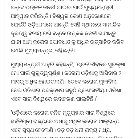
ବନ୍ଦେ ଉତ୍କଳ ଜନନୀ ଗାଇବା ପାଇଁ ମୁଖ୍ୟମନ୍ତ୍ରୀ
ଆହ୍ୱାନ କରିଛନ୍ତି। ବିଶ୍ୱର କୋଣ ଅନୁକୋଣରେ
ଯେଉଁଠି ଓଡ଼ିଆମାନେ ଅଛନ୍ତି, ସେହି ସ୍ଥାନରେ ସାମାଜିକ
ଦୂରତ୍ୱ ବଜାୟ ରଖି ବନ୍ଦେ ଉତ୍କଳ ଜନନୀ ଗାଆନ୍ତୁ।
ଯାହା ଆମ କରୋନା ଯୋଦ୍ଧାଙ୍କୁ ଅଧିକ ଉତ୍ସାହିତ କରିବ
ବୋଲି ମୁଖ୍ୟମନ୍ତ୍ରୀ କହିଛନ୍ତି।
ମୁଖ୍ୟମନ୍ତ୍ରୀ ଆହୁରି କହିଛନ୍ତି, ‘ପ୍ରତି ଜୀବନର ସୁରକ୍ଷା
ମୋ ପାଇଁ ଗୁରୁତ୍ୱପୂର୍ଣ୍ଣ। କରୋନା ଓଡ଼ିଶାକୁ ଆସିବାର ୨
ମାସରୁ ଅଧିକ ହୋଇଗଲାଣି। ତେବେ କରୋନା ମୁକାବିଲା
ନେଇ ଓଡ଼ିଶାର ପଦକ୍ଷେପ ସବୁଠି ପ୍ରଶଂସନୀୟ। ଓଡ଼ିଶା
ଏବେ ସାରା ବିଶ୍ୱରେ ଉଦାହରଣ ପାଲଟିଛି।’
‘ଓଡ଼ିଶାରେ କରୋନା ଜନିତ ମୃତ୍ୟୁହାର ସାରା ବିଶ୍ୱରେ
ସର୍ବନିମ୍ନ। ରାଜ୍ୟରେ ଅଧାରୁ ଅଧିକ କରୋନା ଆକ୍ରାନ୍ତ
ଏବେ ସୁସ୍ଥ ହେଲେଣି। ବଡ଼ ବଡ଼ ଧନୀ ରାଜ୍ୟ ମଧ୍ୟ