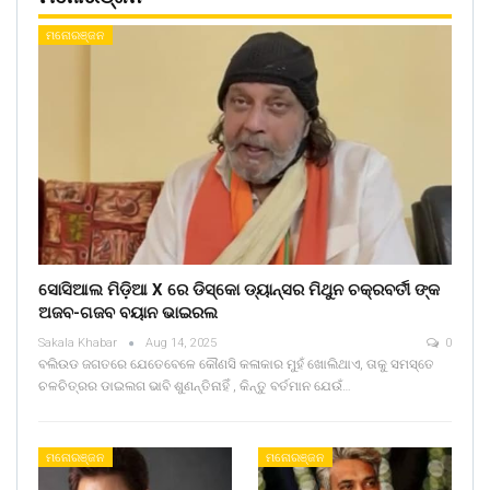
ମନୋରଞ୍ଜନ
ସୋସିଆଲ ମିଡ଼ିଆ X ରେ ଡିସ୍କୋ ଡ୍ୟାନ୍ସର ମିଥୁନ ଚକ୍ରବର୍ତୀ ଙ୍କ
ଅଜବ-ଗଜବ ବୟାନ ଭାଇରଲ
Sakala Khabar
Aug 14, 2025
0
ବଲିଉଡ ଜଗତରେ ଯେତେବେଳେ କୌଣସି କଳାକାର ମୁହଁ ଖୋଲିଥାଏ, ତାକୁ ସମସ୍ତେ
ଚଳଚିତ୍ରର ଡାଇଲଗ ଭାବି ଶୁଣନ୍ତିନାହିଁ , କିନ୍ତୁ ବର୍ତମାନ ଯେଉଁ…
ମନୋରଞ୍ଜନ
ମନୋରଞ୍ଜନ