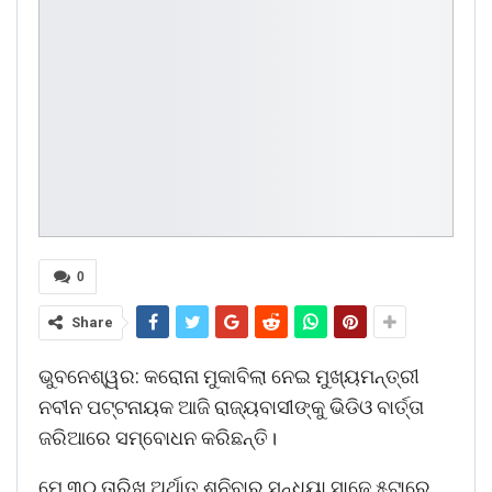
0
Share
ଭୁବନେଶ୍ୱର: କରୋନା ମୁକାବିଲା ନେଇ ମୁଖ୍ୟମନ୍ତ୍ରୀ
ନବୀନ ପଟ୍ଟନାୟକ ଆଜି ରାଜ୍ୟବାସୀଙ୍କୁ ଭିଡିଓ ବାର୍ତ୍ତା
ଜରିଆରେ ସମ୍ବୋଧନ କରିଛନ୍ତି।
ମେ ୩୦ ତାରିଖ ଅର୍ଥାତ୍‌ ଶନିବାର ସନ୍ଧ୍ୟା ସାଢ଼େ ୫ଟାରେ