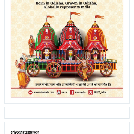
ମନୋରଞ୍ଜନ