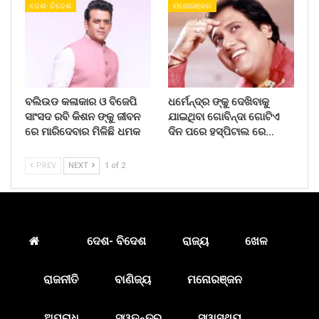
ଦେଶ- ବିଦେଶ
ମନୋରଞ୍ଜନ
ବଲିଉଡ କଳାକାର ଓ ବିଜେପି
ଧର୍ମେନ୍ଦ୍ର ଙ୍କୁ ଦେଖିବାକୁ
ସାଂସଦ ରବି କିଶନ ଙ୍କୁ ଜୀବନ
ଯାଇଥିବା ଗୋବିନ୍ଦା ଗୋଟିଏ
ରେ ମାରିଦେବାର ମିଳିଛି ଧମକ
ଦିନ ପରେ ହସ୍ପିଟାଲ ରେ…
PREV
NEXT
1 of 2
ଦେଶ- ବିଦେଶ
ରାଜ୍ୟ
ଖେଳ
ରାଜନୀତି
ବାଣିଜ୍ୟ
ମନୋରଞ୍ଜନ
ଅପରାଧ
ସ୍ୱତନ୍ତ୍ର
ସ୍ୱାସ୍ଥ୍ୟ