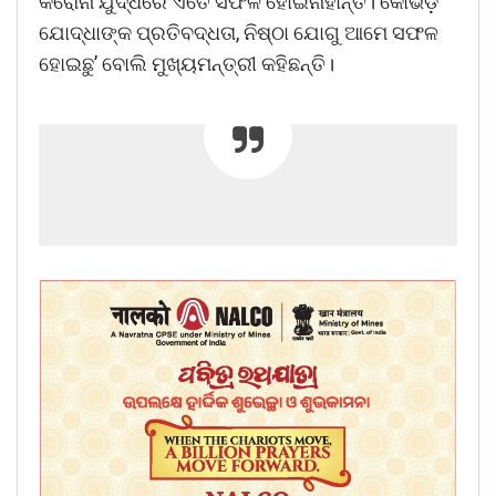
କରୋନା ଯୁଦ୍ଧରେ ଏତେ ସଫଳ ହୋଇନାହାନ୍ତି। କୋଭିଡ଼
ଯୋଦ୍ଧାଙ୍କ ପ୍ରତିବଦ୍ଧତା, ନିଷ୍ଠା ଯୋଗୁ ଆମେ ସଫଳ
ହୋଇଛୁ’ ବୋଲି ମୁଖ୍ୟମନ୍ତ୍ରୀ କହିଛନ୍ତି।