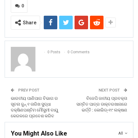
0
Share
0 Posts
0 Comments
PREV POST
NEXT POST
ଭାରତୀୟ ପାଣିପାଗ ବିଭାଗ ର
ବିଜେପି ଜାତୀୟ ପ୍ରବକ୍ତା
ସୂଚନା ଜୁନ୍ ୧ ତାରିଖ ସୁଦ୍ଧା
ସମ୍ବିତ ପାତ୍ର ଡାକ୍ତରଖାନାରେ
ଦକ୍ଷିଣପଶ୍ଚିମ ମୌସୁମୀ ବାୟୁ
ଭର୍ତ୍ତି : କୋଭିଡ୍-୧୯ ଲକ୍ଷଣ
କେରଳରେ ପ୍ରବେଶ କରିବ
You Might Also Like
All