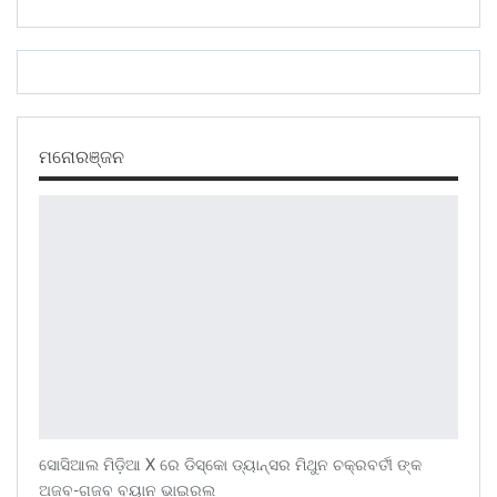
ମନୋରଞ୍ଜନ
ସୋସିଆଲ ମିଡ଼ିଆ X ରେ ଡିସ୍କୋ ଡ୍ୟାନ୍ସର ମିଥୁନ ଚକ୍ରବର୍ତୀ ଙ୍କ
ଅଜବ-ଗଜବ ବୟାନ ଭାଇରଲ