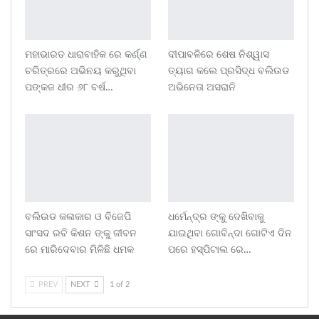
ମହାଭାରତ ଧାରାବାହିକ ରେ କର୍ଣ୍ଣ
ଦୀପାବଳିରେ ଶେଷ ନିଶ୍ୱାସ
ଚରିତ୍ରରେ ଅଭିନୟ କରୁଥିବା
ତ୍ୟାଗ କଲେ ପ୍ରସିଦ୍ଧ ବଲିଉଡ
ପଙ୍କଜ ଧୀର ୬୮ ବର୍ଷ…
ଅଭିନେତା ଅସରାନି
ବଲିଉଡ କଳାକାର ଓ ବିଜେପି
ଧର୍ମେନ୍ଦ୍ର ଙ୍କୁ ଦେଖିବାକୁ
ସାଂସଦ ରବି କିଶନ ଙ୍କୁ ଜୀବନ
ଯାଇଥିବା ଗୋବିନ୍ଦା ଗୋଟିଏ ଦିନ
ରେ ମାରିଦେବାର ମିଳିଛି ଧମକ
ପରେ ହସ୍ପିଟାଲ ରେ…
PREV
NEXT
1 of 2