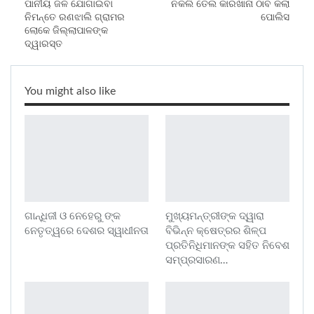
ପାନୀୟ ଜଳ ଯୋଗାଇବା
ନକଲି ତେଲ କାରଖାନା ଠାବ କଲା
ନିମନ୍ତେ ରଣଝାଲି ଗ୍ରାମର
ପୋଲିସ
ଲୋକେ ଜିଲ୍ଲାପାଳଙ୍କ
ଦ୍ୱାରସ୍ତ
You might also like
ଗାନ୍ଧିଜୀ ଓ ନେହେରୁ ଙ୍କ
ମୁଖ୍ୟମନ୍ତ୍ରୀଙ୍କ ଦ୍ୱାରା
ନେତୃତ୍ୱରେ ଦେଶର ସ୍ୱାଧୀନତା
ବିଭିନ୍ନ କ୍ଷେତ୍ରର ଶିଳ୍ପ
ପ୍ରତିନିଧିମାନଙ୍କ ସହିତ ନିବେଶ
ସମ୍ପ୍ରସାରଣ…