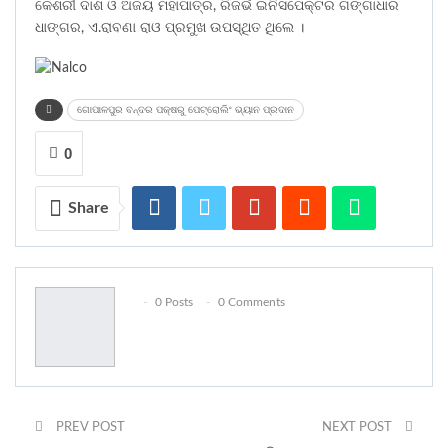
କେଶରୀ ଦାଶ ଓ ଅଜୟ ମହାପାତ୍ର, ରିଜର୍ଭ ଇନିସପେକ୍ଟର ଗଙ୍ଗାଧାର
ଧାଙ୍ଗର, ଏ.ରାବଣା ରାଓ ପ୍ରମୁଖ ଉପସ୍ଥିତ ଥିଲେ ।
ଗୋପାଳପୁର ବନ୍ଦର ପକ୍ଷରୁ ପେଟ୍ରୋଲିଂ ଭ୍ୟାନ ପ୍ରଦାନ
0
Share
0 Posts
0 Comments
PREV POST
NEXT POST