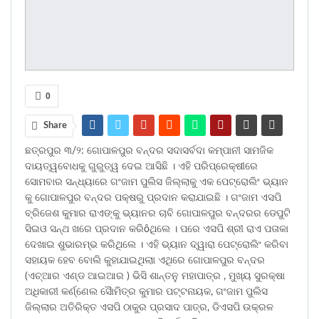
0
Share
ଛତ୍ରପୁର ୩/୨: ଗୋପାଳପୁର ବନ୍ଦର ସଦାସର୍ବଦା କମ୍ପାନୀ ସାମଜିକ
ଦାୟତ୍ୱବୋଧକୁ ଗୁରୁତ୍ୱ ଦେଇ ଆସିଛି । ଏହି ପରିପ୍ରେକ୍ଷୀରେ
ସୋମବାର ସନ୍ଧ୍ୟାରେ ଗଂଜାମ ପୁଲିସ ଜିଲ୍ଲାକୁ ଏକ ପେଟ୍ରୋଲିଂ ଭ୍ୟାନ
କୁ ଗୋପାଳପୁର ବନ୍ଦର ପକ୍ଷରୁ ପ୍ରଦାନ କରାଯାଇଛି । ଗଂଜାମ ଏସପି
ବ୍ରିଜେଶ କୁମାର ରାଏଙ୍କୁ ଭ୍ୟାନର ଚାବି ଗୋପାଳପୁର ବନ୍ଦରର ଡେପୁଟି
ସିଇଓ ସନ୍ଥ ଖରେ ପ୍ରଦାନ କରିôଥିଲେ । ପରେ ଏସପି ଶ୍ରୀ ରାଏ ପତାକା
ଦେଖାଇ ଶୁଭାରମ୍ଭ କରିଥିଲେ । ଏହି ଭ୍ୟାନ ଦ୍ୱାରା ପେଟ୍ରୋଲିଂ କରିବା
ସହାୟକ ହେବ ବୋଲି କୁହାଯାଇଥିଲାା ଏଥିରେ ଗୋପାଳପୁର ବନ୍ଦର
(ଏଚ୍ଆର ଏଣ୍ଡ ଆଇଆର ) ଭିସି ଶାନ୍ତନୁ ମହାପାତ୍ର , ମୁଖ୍ୟ ସୁରକ୍ଷା
ଅଧିକାରୀ କର୍ଣ୍ଣେଲ ସୈାମିତ୍ର କୁମାର ପଟ୍ଟନାୟକ, ଗଂଜାମ ପୁଲିସ
ଜିଲ୍ଲାର ଅତିରିକ୍ତ ଏସପି ଠାକୁର ପ୍ରସାଦ ପାତ୍ର, ଡିଏସପି ଉକ୍ରଳ