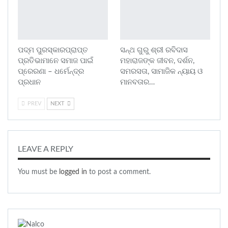
ପଦ୍ମ ପୁରସ୍କାରପ୍ରାପ୍ତ
ସନ୍ଥ ଗୁରୁ ଶ୍ରୀ ରବିଦାସ
ପ୍ରତିଭାମାନେ ସମାଜ ପାଇଁ
ମହାରାଜଙ୍କ ଜୀବନ, ଦର୍ଶନ,
ପ୍ରେରଣା – ଧର୍ମେନ୍ଦ୍ର
ସମରସତା, ସାମାଜିକ ନ୍ୟାୟ ଓ
ପ୍ରଧାନ
ମାନବତାର…
PREV
NEXT
LEAVE A REPLY
You must be
logged in
to post a comment.