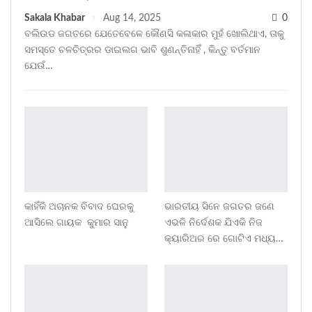
Sakala Khabar
Aug 14, 2025
0
ବଲିଉଡ ଜଗତରେ ଯେତେବେଳେ କୌଣସି କଳାକାର ମୁହଁ ଖୋଲିଥାଏ, ତାକୁ
ସମସ୍ତେ ଚଳଚିତ୍ରର ଡାଇଲଗ ଭାବି ଶୁଣନ୍ତିନାହିଁ , କିନ୍ତୁ ବର୍ତମାନ
ଯେଉଁ…
କାହିଁକି ଅଚାନକ ବିବାଦ ଘେରକୁ
ଭାରତୀୟ ସିନେ ଜଗତର ଜଣେ
ଆସିଲେ ଗାୟକ କୁମାର ସାନୁ
ଏଭଳି ନିର୍ଦେଶକ ଯିଏକି ନିଜ
କ୍ୟାରିଅର ରେ ଗୋଟିଏ ମଧ୍ୟ…