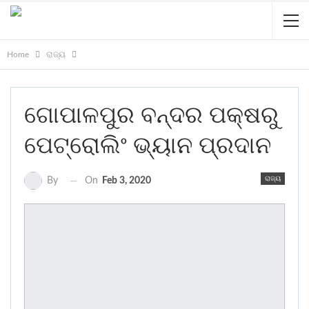
Home
ରାଜ୍ୟ
ଗୋପାଳପୁର ବନ୍ଦର ପକ୍ଷରୁ
ପେଟ୍ରୋଲିଂ ଭ୍ୟାନ ପ୍ରଦାନ
ରାଜ୍ୟ
On
Feb 3, 2020
By