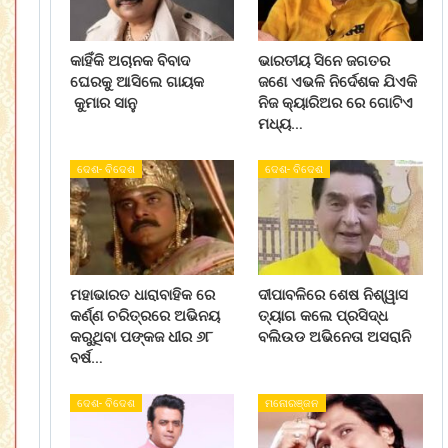
କାହିଁକି ଅଚାନକ ବିବାଦ
ଭାରତୀୟ ସିନେ ଜଗତର
ଘେରକୁ ଆସିଲେ ଗାୟକ
ଜଣେ ଏଭଳି ନିର୍ଦେଶକ ଯିଏକି
କୁମାର ସାନୁ
ନିଜ କ୍ୟାରିଅର ରେ ଗୋଟିଏ
ମଧ୍ୟ…
ଦେଶ- ବିଦେଶ
ଦେଶ- ବିଦେଶ
ମହାଭାରତ ଧାରାବାହିକ ରେ
ଦୀପାବଳିରେ ଶେଷ ନିଶ୍ୱାସ
କର୍ଣ୍ଣ ଚରିତ୍ରରେ ଅଭିନୟ
ତ୍ୟାଗ କଲେ ପ୍ରସିଦ୍ଧ
କରୁଥିବା ପଙ୍କଜ ଧୀର ୬୮
ବଲିଉଡ ଅଭିନେତା ଅସରାନି
ବର୍ଷ…
ଦେଶ- ବିଦେଶ
ମନୋରଞ୍ଜନ