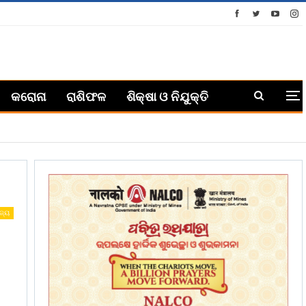
କରୋନା
ରାଶିଫଳ
ଶିକ୍ଷା ଓ ନିଯୁକ୍ତି
ଜ୍ୟ