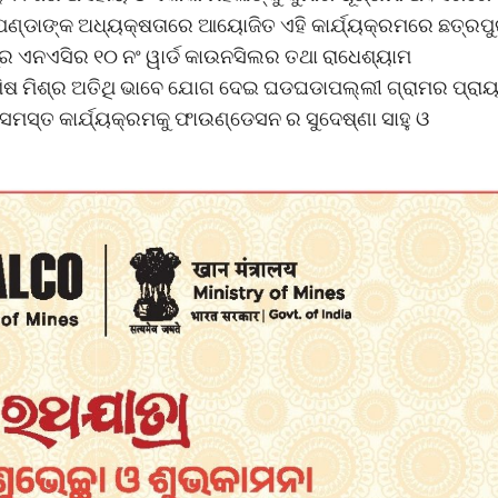
 ପଣ୍ଡାଙ୍କ ଅଧ୍ୟକ୍ଷତାରେ ଆୟୋଜିତ ଏହି କାର୍ଯ୍ୟକ୍ରମରେ ଛତ୍ରପ
ୁର ଏନଏସିର ୧୦ ନଂ ୱାର୍ଡ କାଉନସିଲର ତଥା ରାଧେଶ୍ୟାମ
ିଷ ମିଶ୍ର ଅତିଥି ଭାବେ ଯୋଗ ଦେଇ ଘଡଘଡାପଲ୍ଲୀ ଗ୍ରାମର ପ୍ରା
ସମସ୍ତ କାର୍ଯ୍ୟକ୍ରମକୁ ଫାଉଣ୍ଡେସନ ର ସୁଦେଷ୍ଣା ସାହୁ ଓ