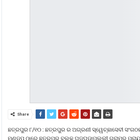
Share
ଛତ୍ରପୁର ୮/୧୦ : ଛତ୍ରପୁର ର ଅଗ୍ରଣୀ ସ୍ୱେଚ୍ଛାସେବୀ ସଂ
ମଣ୍ଡପ ଠାରେ ଛତ୍ରପୁର ବ୍ଲକ ଘଡଘଡାପଲ୍ଲୀ ଗ୍ରାମର ପ୍ରାୟ 