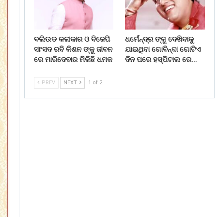
ବଲିଉଡ କଳାକାର ଓ ବିଜେପି
ଧର୍ମେନ୍ଦ୍ର ଙ୍କୁ ଦେଖିବାକୁ
ସାଂସଦ ରବି କିଶନ ଙ୍କୁ ଜୀବନ
ଯାଇଥିବା ଗୋବିନ୍ଦା ଗୋଟିଏ
ରେ ମାରିଦେବାର ମିଳିଛି ଧମକ
ଦିନ ପରେ ହସ୍ପିଟାଲ ରେ…
PREV
NEXT
1 of 2