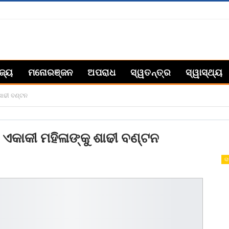
ିଜ୍ୟ
ମନୋରଞ୍ଜନ
ଅପରାଧ
ସ୍ୱତନ୍ତ୍ର
ସ୍ୱାସ୍ଥ୍ୟ
ାଢୀ ବଣ୍ଟନ
କାକୀ ମହିଳାଙ୍କୁ ଶାଢୀ ବଣ୍ଟନ
ରା