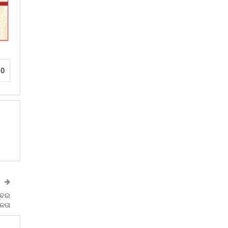
0
୍ବର
ଫଳତା