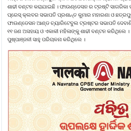
ଶାଢୀ ବଣ୍ଟନ କରାଯାଇଛି । ଫାଉଣ୍ଡେସନ ର ଟ୍ରଷ୍ଟି ସାଗରିକା
ପ୍ରେସ୍ କ୍ଲବର ସଭାପତି ପ୍ରଶାନ୍ତ କୁମାର ମହାରଣା ଓ ଛତ୍ରପ
ଫାଉଣ୍ଡେସନ ଆଣ୍ଡ ଚ୍ୟାରିଟେବୁଲ ଟ୍ରଷ୍ଟର ସଭାପତି ଦେବାଶ
୧୧ ଜଣ ଅସହାୟ ଓ ଏକାକୀ ମହିଳାଙ୍କୁ ଶାଢୀ ବଣ୍ଟନ କରିଥିଲେ । 
ପୁଷ୍ପାଞ୍ଜଳୀ ସାହୁ ପରିଚାଳନା କରିଥିଲେ ।