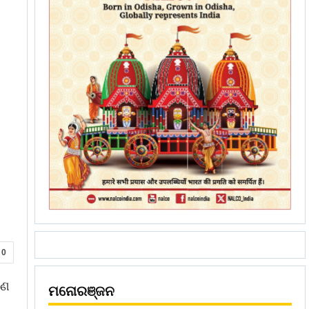
0
ାଣ
ମନୋରଞ୍ଜନ