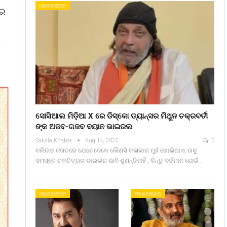
ମନୋରଞ୍ଜନ
ୁର
ୟ
ସୋସିଆଲ ମିଡ଼ିଆ X ରେ ଡିସ୍କୋ ଡ୍ୟାନ୍ସର ମିଥୁନ ଚକ୍ରବର୍ତୀ
ଙ୍କ ଅଜବ-ଗଜବ ବୟାନ ଭାଇରଲ
Sakala Khabar
Aug 14, 2025
0
ବଲିଉଡ ଜଗତରେ ଯେତେବେଳେ କୌଣସି କଳାକାର ମୁହଁ ଖୋଲିଥାଏ, ତାକୁ
ସମସ୍ତେ ଚଳଚିତ୍ରର ଡାଇଲଗ ଭାବି ଶୁଣନ୍ତିନାହିଁ , କିନ୍ତୁ ବର୍ତମାନ ଯେଉଁ…
ମନୋରଞ୍ଜନ
ମନୋରଞ୍ଜନ