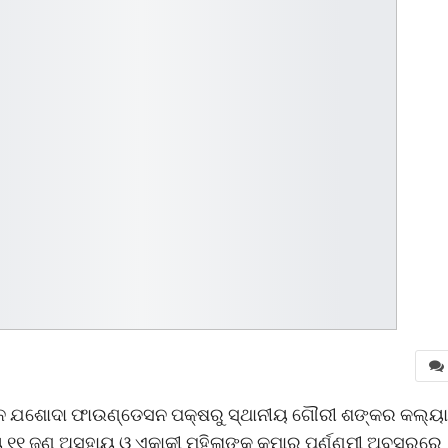
ଗଠନ ଯଶୋଦା ଫାଉଣ୍ଡେସନ ପକ୍ଷରୁ ସ୍ଥାନୀୟ ଗୌରୀ ଶଙ୍କର କଲ୍ୟ
୧୧ ଜଣ ଅସହାୟ ଓ ଏକାକୀ ମହିଳାଙ୍କୁ କୁମାର ପୂର୍ଣ୍ଣମୀ ଅବସରରେ