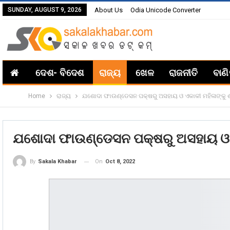
SUNDAY, AUGUST 9, 2026
About Us
Odia Unicode Converter
ଦେଶ- ବିଦେଶ
ରାଜ୍ୟ
ଖେଳ
ରାଜନୀତି
ବାଣ
Home
ରାଜ୍ୟ
ଯଶୋଦା ଫାଉଣ୍ଡେସନ ପକ୍ଷରୁ ଅସହାୟ ଓ ଏକାକୀ ମହିଳାଙ୍କୁ ଶ
ଯଶୋଦା ଫାଉଣ୍ଡେସନ ପକ୍ଷରୁ ଅସହାୟ ଓ ଏ
On
Oct 8, 2022
By
Sakala Khabar