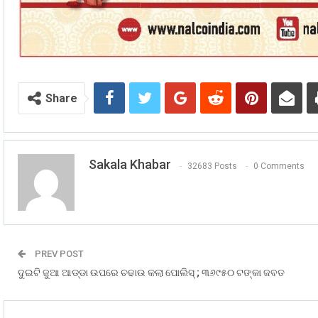
Share
Sakala Khabar
32683 Posts
0 Comments
PREV POST
ଦୁଇଟି ଜୁଆ ଆଡ୍ଡା ଉପରେ ଚଢାଉ କଲା ପୋଲିସ୍ ; ୩୬୯୫୦ ଟଙ୍କା ଜବତ