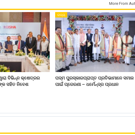
More From Aut
ରାଜ୍ୟ
ୱାରା ବିଭିନ୍ନ କ୍ଷେତ୍ରର
ପଦ୍ମ ପୁରସ୍କାରପ୍ରାପ୍ତ ପ୍ରତିଭାମାନେ ସମାଜ
ନଙ୍କ ସହିତ ନିବେଶ
ପାଇଁ ପ୍ରେରଣା – ଧର୍ମେନ୍ଦ୍ର ପ୍ରଧାନ