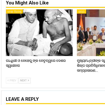
You Might Also Like
ଦେଶ- ବିଦେଶ
ରାଜ୍ୟ
ଗାନ୍ଧିଜୀ ଓ ନେହେରୁ ଙ୍କ ନେତୃତ୍ୱରେ ଦେଶର
ମୁଖ୍ୟମନ୍ତ୍ରୀଙ୍କ ଦ୍
ସ୍ୱାଧୀନତା
ଶିଳ୍ପ ପ୍ରତିନିଧିମା
ସମ୍ପ୍ରସାରଣ…
PREV
NEXT
LEAVE A REPLY