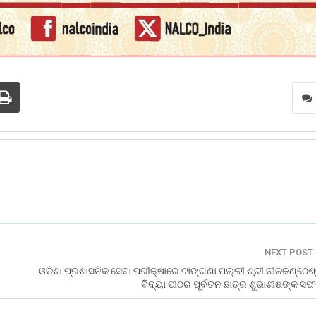
NEXT POST
ଓଡିଶା ପ୍ରଶାସନିକ ସେବା ପରୀକ୍ଷାରେ ଟାଙ୍ଗଣା ପଲ୍ଲୀ ଶ୍ରୀ ନୀଳକଣ୍ଠେଶ
ବିଦ୍ୟା ପୀଠର ପୂର୍ବତନ ଛାତ୍ର ଶୁଭାଶୀଷଙ୍କ ସ