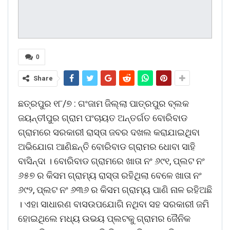
0
Share
ଛତ୍ରପୁର ୧୮/୭ : ଗଂଜାମ ଜିଲ୍ଲା ପାତ୍ରପୁର ବ୍ଲକ
ଜୟନ୍ତୀପୁର ଗ୍ରାମ ପଂଚାୟତ ଅନ୍ତର୍ଗତ ବୋରିବାଡ
ଗ୍ରାମରେ ସରକାରୀ ରାସ୍ତା ଜବର ଦଖଲ କରାଯାଇଥିବା
ଅଭିଯୋଗ ଆଣିଛନ୍ତି ବୋରିବାଡ ଗ୍ରାମର ଧୋବା ସାହି
ବାସିନ୍ଦା । ବୋରିବାଡ ଗ୍ରାମରେ ଖାତା ନଂ ୬୯୧, ପ୍ଲଟ ନଂ
୬୫୭ ର କିସମ ଗ୍ରାମ୍ୟ ରାସ୍ତା ରହିଥିଲା ବେଳେ ଖାତା ନଂ
୬୯୨, ପ୍ଲଟ ନଂ ୬୩୬ ର କିସମ ଗ୍ରାମ୍ୟ ପାଣି ନାଳ ରହିଅଛି
। ଏହା ସାଧାରଣ ବାସଉପଯୋଗି ନଥିବା ସହ ସରକାରୀ ଜମି
ହୋଇଥିଲେ ମଧ୍ୟ ଉଭୟ ପ୍ଲଟକୁ ଗ୍ରାମର ଜୈନିକ