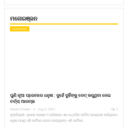
ମନୋରଞ୍ଜନ
ମନୋରଞ୍ଜନ
ପୁଣି ନୂଆ ପ୍ରେମରେ ଧନୁଷ : ଦୁହେଁ ଦୁହିଁଙ୍କୁ ଡେଟ୍ କରୁଥିବା ନେଇ
ଚର୍ଚ୍ଚା ଆରମ୍ଭ
Sakala Khabar
Aug 6, 2025
0
ନୂଆଦିଲ୍ଲୀ: ମୃଣାଲ ଅଗଷ୍ଟ ୧ ତାରିଖରେ ଏକ ଜନ୍ମଦିନ ପାର୍ଟିର ଆୟୋଜନ କରିଥିଲେ।
ଧନୁଷ ମଧ୍ୟ ଏହି ପାର୍ଟିରେ ଯୋଗ ଦେଇଥିଲେ। ଏହି ପାର୍ଟିରେ…