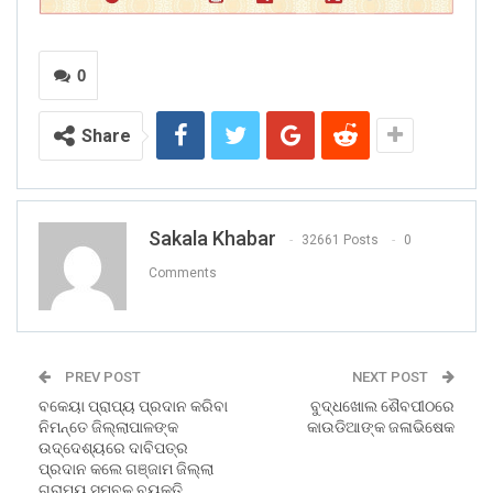
0
Share
Sakala Khabar
32661 Posts
0
Comments
PREV POST
NEXT POST
ବକେୟା ପ୍ରାପ୍ୟ ପ୍ରଦାନ କରିବା
ବୁଦ୍ଧଖୋଲ ଶୈବପୀଠରେ
ନିମନ୍ତେ ଜିଲ୍ଲାପାଳଙ୍କ
କାଉଡିଆଙ୍କ ଜଳାଭିଷେକ
ଉଦ୍ଦେଶ୍ୟରେ ଦାବିପତ୍ର
ପ୍ରଦାନ କଲେ ଗଞ୍ଜାମ ଜିଲ୍ଲା
ଗ୍ରାମ୍ୟ ସମ୍ବଳ ବ୍ୟକ୍ତି