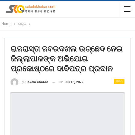
Home
ରାଜ୍ୟ
ରାଜରାସ୍ତା ଜବରଦଖଲ ଉଚ୍ଛେଦ ନେଇ
ଜିଲ୍ଲାପାଳଙ୍କ ଅଭିଯୋଗ
ପ୍ରକୋଷ୍ଠରେ ଦାବିପତ୍ର ପ୍ରଦାନ
ରାଜ୍ୟ
On
Jul 18, 2022
By
Sakala Khabar