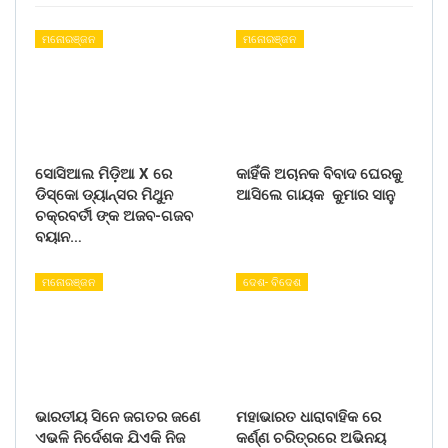
ମନୋରଞ୍ଜନ
ମନୋରଞ୍ଜନ
ସୋସିଆଲ ମିଡ଼ିଆ X ରେ
କାହିଁକି ଅଚାନକ ବିବାଦ ଘେରକୁ
ଡିସ୍କୋ ଡ୍ୟାନ୍ସର ମିଥୁନ
ଆସିଲେ ଗାୟକ କୁମାର ସାନୁ
ଚକ୍ରବର୍ତୀ ଙ୍କ ଅଜବ-ଗଜବ
ବୟାନ…
ମନୋରଞ୍ଜନ
ଦେଶ- ବିଦେଶ
ଭାରତୀୟ ସିନେ ଜଗତର ଜଣେ
ମହାଭାରତ ଧାରାବାହିକ ରେ
ଏଭଳି ନିର୍ଦେଶକ ଯିଏକି ନିଜ
କର୍ଣ୍ଣ ଚରିତ୍ରରେ ଅଭିନୟ