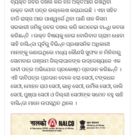
ବ୍ୟକ୍ତି ଜବର ଦଖଲ କରି ନିଜ ଅକ୍ତିଆର ରଖିଥିବା
ଉକ୍ତ ଦାବୀ ପତ୍ର ଉଲ୍ଲେଖ କରାଯାଇଛି । ଏହା ସହିତ
ବାଡି ରାସ୍ତା ଆର ପାଶ୍ୱର୍ରେ ଥିବା ପାଣି ନାଳ କିସମ
ସରକାରୀ ଜମିକୁ ଜବର ଦଖଲ କରି କାଠବେଢା ବାନ୍ଧି କବଜା
କରିଛନ୍ତି । ଉକ୍ତ ବିଷୟକୁ ନେଇ ବୋରିବାଡ ଗ୍ରାମ ଧୋବା
ସାହି ବାସିନ୍ଦା ପୂର୍ବରୁ ବିଭିନ୍ନ ପ୍ରଶାସନିକ ଅଧିକାରୀ
ମାନଙ୍କୁ ଜଣାଇଥିଲେ ମଧ୍ୟ କୌଣସି ସୁଫଳ ନ ମିଳିବାରୁ
ସୋମବାର ଗଞ୍ଜାମ ଜିଲ୍ଲାପାଳଙ୍କ ଉଦ୍ଦେଶ୍ୟରେ ଏକ
ଦାବୀ ପତ୍ର ଅଭିଯୋଗ ପ୍ରକୋଷ୍ଠ ପ୍ରଦାନ କରିଛନ୍ତି ।
ଏହି ଦାବିପତ୍ର ପ୍ରଦାନ ବେଳେ ଝରା ସେଠୀ, ଟଙ୍କଧର
ସେଠୀ, ମୋହନ ରାଓ ସେଠୀ, ଭାନୁ ସେଠୀ, ଉର୍ମିଳା ସେଠୀ, ଡାଲି
ସେଠୀ, ପୁଷ୍ପା ସେଠୀ ଓ ଦିଲ୍ଲୀ ସେଠୀଙ୍କ ସମେତ ବହୁ ସାହି
ବାସିନ୍ଦା ମାନେ ଉପସ୍ଥିତ ଥିଲେ ।