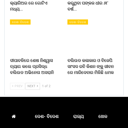
କ୍ୟାରିଅର ରେ ଗୋଟିଏ
କରୁଥିବା ପଙ୍କଜ ଧୀର ୬୮
ମଧ୍ୟ…
ବର୍ଷ…
ଦେଶ- ବିଦେଶ
ଦେଶ- ବିଦେଶ
ଦୀପାବଳିରେ ଶେଷ ନିଶ୍ୱାସ
ବଲିଉଡ କଳାକାର ଓ ବିଜେପି
ତ୍ୟାଗ କଲେ ପ୍ରସିଦ୍ଧ
ସାଂସଦ ରବି କିଶନ ଙ୍କୁ ଜୀବନ
ବଲିଉଡ ଅଭିନେତା ଅସରାନି
ରେ ମାରିଦେବାର ମିଳିଛି ଧମକ
PREV
NEXT
1 of 2
ଦେଶ- ବିଦେଶ
ରାଜ୍ୟ
ଖେଳ