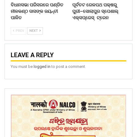
ବିଧାନସଭା ପରିସରରେ ପଣ୍ଡିତ
ପୂର୍ବତଟ ରେଳପଥ ପକ୍ଷରୁ
ନୀଳକଣ୍ଠ ଦାସଙ୍କ ଜୟନ୍ତୀ
ପୁରୀ–ସୋଲାପୁର ସ୍ପେଶାଲ୍
ପାଳିତ
ଏକ୍ସପ୍ରେସ୍ ଟ୍ରେନ
PREV
NEXT
LEAVE A REPLY
You must be
logged in
to post a comment.