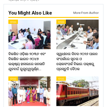
You Might Also Like
More From Author
ରାଜ୍ୟ
ରାଜ୍ୟ
ବିକଶିତ ଓଡ଼ିଶା-୨୦୩୬ ଏବଂ
ସ୍ୱାଧୀନତା ଦିବସ-୨୦୨୬ ପାଳନ
ବିକଶିତ ଭାରତ-୨୦୪୭
ସଂପର୍କରେ ସୂଚନା ଓ
ଲକ୍ଷ୍ୟ ହାସଲରେ ଜନଜାତି
ଲୋକସଂପର୍କ ବିଭାଗ ପକ୍ଷରୁ
ଯୁବବର୍ଗ ଗୁରୁତ୍ୱପୂର୍ଣ୍ଣ…
ପ୍ରସ୍ତୁତି ବୈଠକ
ରାଜ୍ୟ
ରାଜ୍ୟ