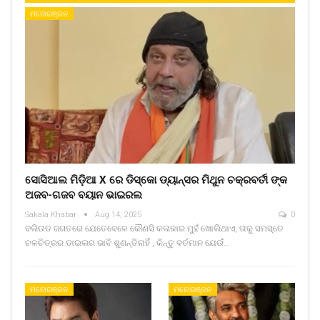
ମନୋରଞ୍ଜନ
ସୋସିଆଲ ମିଡ଼ିଆ X ରେ ଡିସ୍କୋ ଡ୍ୟାନ୍ସର ମିଥୁନ ଚକ୍ରବର୍ତୀ ଙ୍କ
ଅଜବ-ଗଜବ ବୟାନ ଭାଇରଲ
Sakala Khabar
Aug 14, 2025
0
ବଲିଉଡ ଜଗତରେ ଯେତେବେଳେ କୌଣସି କଳାକାର ମୁହଁ ଖୋଲିଥାଏ, ତାକୁ ସମସ୍ତେ
ଚଳଚିତ୍ରର ଡାଇଲଗ ଭାବି ଶୁଣନ୍ତିନାହିଁ , କିନ୍ତୁ ବର୍ତମାନ ଯେଉଁ…
ମନୋରଞ୍ଜନ
ମନୋରଞ୍ଜନ