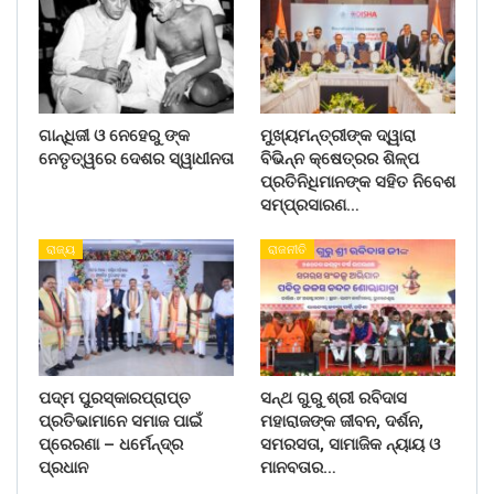
ଗାନ୍ଧିଜୀ ଓ ନେହେରୁ ଙ୍କ
ମୁଖ୍ୟମନ୍ତ୍ରୀଙ୍କ ଦ୍ୱାରା
ନେତୃତ୍ୱରେ ଦେଶର ସ୍ୱାଧୀନତା
ବିଭିନ୍ନ କ୍ଷେତ୍ରର ଶିଳ୍ପ
ପ୍ରତିନିଧିମାନଙ୍କ ସହିତ ନିବେଶ
ସମ୍ପ୍ରସାରଣ…
ରାଜ୍ୟ
ରାଜନୀତି
ପଦ୍ମ ପୁରସ୍କାରପ୍ରାପ୍ତ
ସନ୍ଥ ଗୁରୁ ଶ୍ରୀ ରବିଦାସ
ପ୍ରତିଭାମାନେ ସମାଜ ପାଇଁ
ମହାରାଜଙ୍କ ଜୀବନ, ଦର୍ଶନ,
ପ୍ରେରଣା – ଧର୍ମେନ୍ଦ୍ର
ସମରସତା, ସାମାଜିକ ନ୍ୟାୟ ଓ
ପ୍ରଧାନ
ମାନବତାର…