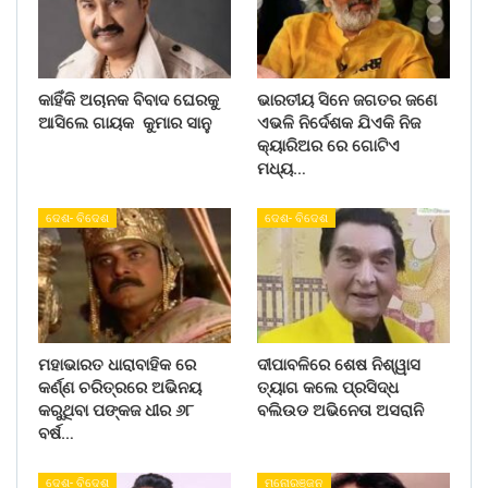
କାହିଁକି ଅଚାନକ ବିବାଦ ଘେରକୁ
ଭାରତୀୟ ସିନେ ଜଗତର ଜଣେ
ଆସିଲେ ଗାୟକ କୁମାର ସାନୁ
ଏଭଳି ନିର୍ଦେଶକ ଯିଏକି ନିଜ
କ୍ୟାରିଅର ରେ ଗୋଟିଏ
ମଧ୍ୟ…
ଦେଶ- ବିଦେଶ
ଦେଶ- ବିଦେଶ
ମହାଭାରତ ଧାରାବାହିକ ରେ
ଦୀପାବଳିରେ ଶେଷ ନିଶ୍ୱାସ
କର୍ଣ୍ଣ ଚରିତ୍ରରେ ଅଭିନୟ
ତ୍ୟାଗ କଲେ ପ୍ରସିଦ୍ଧ
କରୁଥିବା ପଙ୍କଜ ଧୀର ୬୮
ବଲିଉଡ ଅଭିନେତା ଅସରାନି
ବର୍ଷ…
ଦେଶ- ବିଦେଶ
ମନୋରଞ୍ଜନ