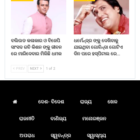
ବଲିଉଡ କଳାକାର ଓ ବିଜେପି
ଧର୍ମେନ୍ଦ୍ର ଙ୍କୁ ଦେଖିବାକୁ
ସାଂସଦ ରବି କିଶନ ଙ୍କୁ ଜୀବନ
ଯାଇଥିବା ଗୋବିନ୍ଦା ଗୋଟିଏ
ରେ ମାରିଦେବାର ମିଳିଛି ଧମକ
ଦିନ ପରେ ହସ୍ପିଟାଲ ରେ…
PREV
NEXT
1 of 2
ଦେଶ- ବିଦେଶ
ରାଜ୍ୟ
ଖେଳ
ରାଜନୀତି
ବାଣିଜ୍ୟ
ମନୋରଞ୍ଜନ
ଅପରାଧ
ସ୍ୱତନ୍ତ୍ର
ସ୍ୱାସ୍ଥ୍ୟ