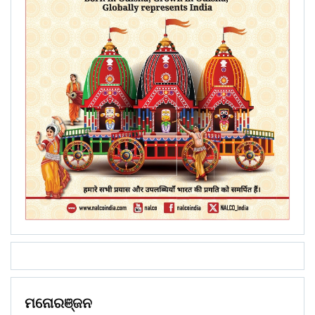
ମନୋରଞ୍ଜନ