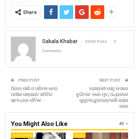
Share
Sakala Khabar
32683 Posts
0
Comments
PREV POST
NEXT POST
ପିଇବା ପାଣି ଓ ପରିମଳ ନେଇ
ବ୍ରାହ୍ମଣୀ ସେତୂ ଉପରେ
ଆସିକା ପଞ୍ଚାୟତ ସମିତିର
ଦୁର୍ଘଟଣା: ଜଣେ ମୃତ, ଅନ୍ୟଜଣେ
ସ୍ବତନ୍ତ୍ର ବୈଠକ
ଗୁରୁତର,ଦୁଇଘଣ୍ଟାଧରି ରାସ୍ତା
ରୋକ
You Might Also Like
All
ଦେଶ- ବିଦେଶ
ରାଜ୍ୟ