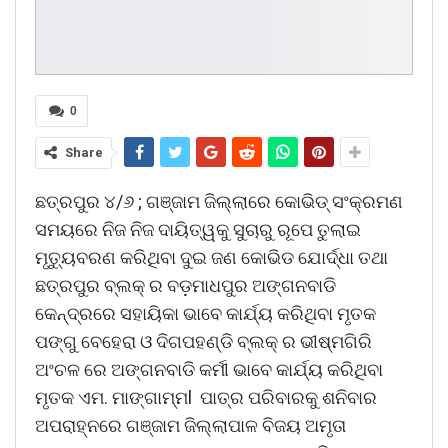
0
Share
ଛତ୍ରପୁର ୪/୬ ; ଗଞ୍ଜାମ ଜିଲ୍ଲାରେ କୋଭିଡ୍ ସଂକ୍ରମଣ
ସମୟରେ ନିଜ ନିଜ ଦାୟିତ୍ୱକୁ ସୁଚାରୁ ରୂପେ ତୁଲାଇ
ମୃତ୍ୟୁବରଣ କରିଥିବା ଦୁଇ ଜଣ କୋଭିଡ ଯୋର୍ଦ୍ଧା ତଥା
ଛତ୍ରପୁର ବ୍ଲକ୍ ର ବଡ଼ମାଧପୁର ଅଙ୍ଗନବାଡି
କେନ୍ଦ୍ରରେ ସହାୟିକା ଭାବେ କାର୍ଯ୍ୟ କରିଥିବା ମୃତକ
ପଙ୍ଗୁ ବେହେରା ଓ ଦିଗପହଣ୍ଡି ବ୍ଲକ୍ ର ଭୀଷ୍ମଗିରି
ଅଂଚଳ ରେ ଅଙ୍ଗନବାଡି କର୍ମୀ ଭାବେ କାର୍ଯ୍ୟ କରିଥିବା
ମୃତକ ଏମ. ମାଙ୍ଗାମ୍ମl ପାତ୍ର ପରିବାରକୁ ଶନିବାର
ଅପରାହ୍ନରେ ଗଞ୍ଜାମ ଜିଲ୍ଲାପାଳ ବିଜୟ ଅମୃତା