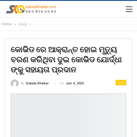
Home
ରାଜ୍ୟ
କୋଭିଡ ରେ ଆକ୍ରାନ୍ତ ହୋଇ ମୃତ୍ୟୁ
ବରଣ କରିଥିବା ଦୁଇ କୋଭିଡ ଯୋର୍ଦ୍ଧା
ଙ୍କୁ ସହାୟତା ପ୍ରଦାନ
ରାଜ୍ୟ
On
Jun 4, 2022
By
Sakala Khabar