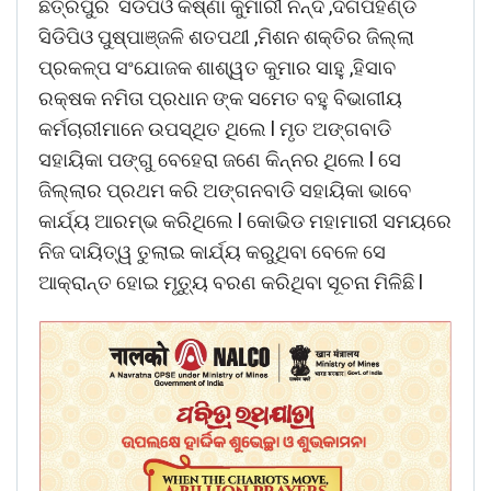
ଛତ୍ରପୁର ସିଡିପିଓ କିଷ୍ଣା କୁମାରୀ ନନ୍ଦ ,ଦିଗପହଣ୍ଡି
ସିଡିପିଓ ପୁଷ୍ପାଞ୍ଜଳି ଶତପଥୀ ,ମିଶନ ଶକ୍ତିର ଜିଲ୍ଲା
ପ୍ରକଳ୍ପ ସଂଯୋଜକ ଶାଶ୍ୱତ କୁମାର ସାହୁ ,ହିସାବ
ରକ୍ଷକ ନମିତା ପ୍ରଧାନ ଙ୍କ ସମେତ ବହୁ ବିଭାଗୀୟ
କର୍ମଚାରୀମାନେ ଉପସ୍ଥିତ ଥିଲେ l ମୃତ ଅଙ୍ଗବାଡି
ସହାୟିକା ପଙ୍ଗୁ ବେହେରା ଜଣେ କିନ୍ନର ଥିଲେ l ସେ
ଜିଲ୍ଲାର ପ୍ରଥମ କରି ଅଙ୍ଗନବାଡି ସହାୟିକା ଭାବେ
କାର୍ଯ୍ୟ ଆରମ୍ଭ କରିଥିଲେ l କୋଭିଡ ମହାମାରୀ ସମୟରେ
ନିଜ ଦାୟିତ୍ୱ ତୁଲାଇ କାର୍ଯ୍ୟ କରୁଥିବା ବେଳେ ସେ
ଆକ୍ରାନ୍ତ ହୋଇ ମୃତ୍ୟୁ ବରଣ କରିଥିବା ସୂଚନା ମିଳିଛି l