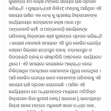
କୁଲାଙ୍ଗେ ୫୦ ଲକ୍ଷ ଟଙ୍କାର ସହାୟତା ରାଶି ପ୍ରଦାନ
କରିଛନ୍ତି । ମୁଖ୍ୟମନ୍ତ୍ରୀ ରିଲିଫ୍ ଫଣ୍ଡରୁ ଆସିଥିବା ଏହି
ସହାୟତା ରାଶିର ଏକ ଚେକ୍ କୁ ସ୍ଥାନୀୟ ଜିଲ୍ଲାପାଳଙ୍କ
କାର୍ଯ୍ୟାଳୟର ସଦଦ୍ଭାବନା କକ୍ଷ ଠାରେ ମୃତ
ଅଙ୍ଗନବାଡି କର୍ମୀ ଓ ଅଙ୍ଗନବାଡ଼ି ସହାୟିକାଙ୍କ
ପରିବାରକୁ ଜିଲ୍ଲାପାଳ ଶ୍ରୀ କୁଲାଙ୍ଗେ ପ୍ରଦାନ କରିଛନ୍ତି
। କରୋନା ମହାମାରୀ ସମୟରେ ଏହି ଦୁଇ କୋଭିଡ ଯୋର୍ଦ୍ଧା
ଗଞ୍ଜାମ ଜିଲ୍ଲାର ଛତ୍ରପୁର ବ୍ଲକ୍ ବଡ଼ମାଧପୁର ଓ
ଦିଗପହଣ୍ଡି ବ୍ଲକ୍ ର ଭୀଷ୍ମଗିରି ଅଞ୍ଚଳରେ କାର୍ଯ୍ୟରତ
ଥିଲେ l ଏହି ସମୟରେ କରୋନାରେ ଆକ୍ରାନ୍ତ ହୋଇ
ଚିକିତ୍ସାଧିନ ଅବସ୍ଥାରେ ସେମାନଙ୍କ ମୃତ୍ୟୁ ହୋଇଥିଲା ।
ଆଜି କୋଭିଡ ଯୋଦ୍ଧା ଭାବେ ସେମାନଙ୍କ ପରିବାରକୁ ଏହି
ସହାୟତା ରାଶି ପ୍ରଦାନ କରାଯାଇଛି । ଆଜିର ଏହି
କାର୍ଯ୍ୟକ୍ରମ ରେ ଅନ୍ୟମାନଙ୍କ ମଧ୍ୟରେ ଅତିରିକ୍ତ
ଜିଲ୍ଲାପାଳ ଲିନା କୁମାରୀ ଖେସ୍ ( ସାଧାରଣ ), ଭାରପ୍ରାପ୍ତ
ଜିଲ୍ଲା ସମାଜ ମଙ୍ଗଳ ଅଧିକାରୀ ସାଧନ ଚନ୍ଦ୍ର ଦାଶ ,