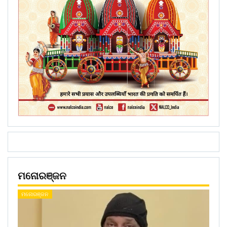
ମନୋରଞ୍ଜନ
ମନୋରଞ୍ଜନ