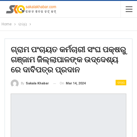
Home
ରାଜ୍ୟ
ଗ୍ରାମ ପଂଚାୟତ କର୍ମଚାରୀ ସଂଘ ପକ୍ଷରୁ
ଗଞ୍ଜାମ ଜିଲ୍ଲାପାଳଙ୍କ ଉଦ୍ଦେଶ୍ୟ
ରେ ଦାବିପତ୍ର ପ୍ରଦାନ
ରାଜ୍ୟ
On
Mar 14, 2024
By
Sakala Khabar