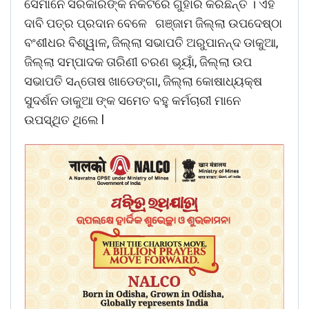
ସେମାନେ ସରକାରଙ୍କ ନିକଟରେ ଗୁହାରି କରିଛନ୍ତି । ଏହି
ଦାବି ପତ୍ର ପ୍ରଦାନ ବେଳେ ଗଞ୍ଜାମ ଜିଲ୍ଲା ଉପଦେଷ୍ଠା
ବଂଶୀଧର ବିଶ୍ୱାଳ, ଜିଲ୍ଲା ସଭାପତି ଅରୁପାନନ୍ଦ ଡାକୁଆ,
ଜିଲ୍ଲା ସମ୍ପାଦକ ତାରିଣୀ ଚରଣ ଭୂୟାଁ, ଜିଲ୍ଲା ଉପ
ସଭାପତି ସନ୍ତୋଷ ଖାଡେଙ୍ଗା, ଜିଲ୍ଲା କୋଷାଧ୍ୟକ୍ଷ
ସୁଦର୍ଶନ ଡାକୁଆ ଙ୍କ ସମେତ ବହୁ କର୍ମଚାରୀ ମାନେ
ଉପସ୍ଥିତ ଥିଲେ l