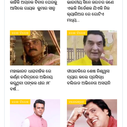
କାହିଁକି ଅଚାନକ ବିବାଦ ଘେରକୁ
ଭାରତୀୟ ସିନେ ଜଗତର ଜଣେ
ଆସିଲେ ଗାୟକ କୁମାର ସାନୁ
ଏଭଳି ନିର୍ଦେଶକ ଯିଏକି ନିଜ
କ୍ୟାରିଅର ରେ ଗୋଟିଏ
ମଧ୍ୟ…
ଦେଶ- ବିଦେଶ
ଦେଶ- ବିଦେଶ
ମହାଭାରତ ଧାରାବାହିକ ରେ
ଦୀପାବଳିରେ ଶେଷ ନିଶ୍ୱାସ
କର୍ଣ୍ଣ ଚରିତ୍ରରେ ଅଭିନୟ
ତ୍ୟାଗ କଲେ ପ୍ରସିଦ୍ଧ
କରୁଥିବା ପଙ୍କଜ ଧୀର ୬୮
ବଲିଉଡ ଅଭିନେତା ଅସରାନି
ବର୍ଷ…
ଦେଶ- ବିଦେଶ
ମନୋରଞ୍ଜନ