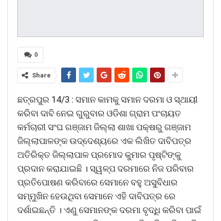
0
Share
ଛତ୍ରପୁର 14/3 : ସମାନ କାମକୁ ସମାନ ଦରମା ଓ ସ୍ଥାୟୀ
କରିବା ଦାବି ନେଇ ଗୁରୁବାର ଓଡିଶା ଗ୍ରାମ ପଂଚାୟତ
କର୍ମଚାରୀ ସଂଘ ଗଞ୍ଜାମ ଜିଲ୍ଲା ଶାଖା ପକ୍ଷରୁ ଗଞ୍ଜାମ
ଜିଲ୍ଲାପାଳଙ୍କ ଉଦ୍ଦେଶ୍ୟରେ ଏକ ଲିଖିତ ଦାବିପତ୍ର
ଅତିରିକ୍ତ ଜିଲ୍ଲାପାଳ ପ୍ରମୋଦ କୁମାର ପୃଷ୍ଟିଙ୍କୁ
ପ୍ରଦାନ କରାଯାଇଛି । ସ୍ୱଳ୍ପ ଦରମାରେ ନିଜ ପରିବାର
ପ୍ରତିପୋଷଣ କରିବାରେ ସେମାନେ ବହୁ ଅସୁବିଧାର
ସମ୍ମୁଖିନ ହେଉଥିବା ସେମାନେ ଏହି ଦାବିପତ୍ର ରେ
ଦର୍ଶାଇଛନ୍ତି । ଏଣୁ ସେମାନଙ୍କ ଦରମା ବୃଦ୍ଧି କରିବା ପାଇଁ