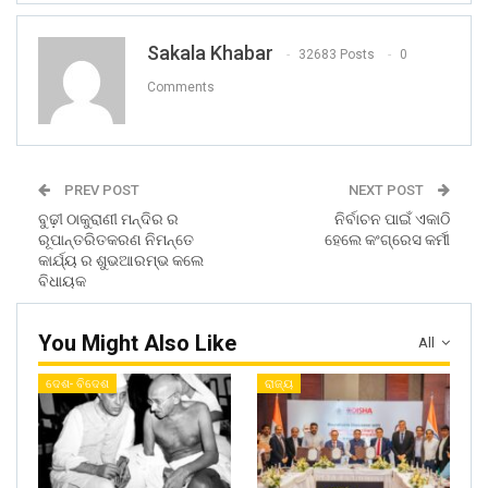
Sakala Khabar
32683 Posts
0
Comments
PREV POST
NEXT POST
ବୁଢ଼ୀ ଠାକୁରାଣୀ ମନ୍ଦିର ର
ନିର୍ବାଚନ ପାଇଁ ଏକାଠି
ରୂପାନ୍ତରିତକରଣ ନିମନ୍ତେ
ହେଲେ କଂଗ୍ରେସ କର୍ମୀ
କାର୍ଯ୍ୟ ର ଶୁଭଆରମ୍ଭ କଲେ
ବିଧାୟକ
You Might Also Like
All
ଦେଶ- ବିଦେଶ
ରାଜ୍ୟ