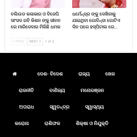
ବଲିଉଡ କଳାକାର ଓ ବିଜେପି
ଧର୍ମେନ୍ଦ୍ର ଙ୍କୁ ଦେଖିବାକୁ
ସାଂସଦ ରବି କିଶନ ଙ୍କୁ ଜୀବନ
ଯାଇଥିବା ଗୋବିନ୍ଦା ଗୋଟିଏ
ରେ ମାରିଦେବାର ମିଳିଛି ଧମକ
ଦିନ ପରେ ହସ୍ପିଟାଲ ରେ…
PREV
NEXT
1 of 2
ଦେଶ- ବିଦେଶ
ରାଜ୍ୟ
ଖେଳ
ରାଜନୀତି
ବାଣିଜ୍ୟ
ମନୋରଞ୍ଜନ
ଅପରାଧ
ସ୍ୱତନ୍ତ୍ର
ସ୍ୱାସ୍ଥ୍ୟ
କରୋନା
ରାଶିଫଳ
ଶିକ୍ଷା ଓ ନିଯୁକ୍ତି