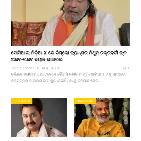
ସୋସିଆଲ ମିଡ଼ିଆ X ରେ ଡିସ୍କୋ ଡ୍ୟାନ୍ସର ମିଥୁନ ଚକ୍ରବର୍ତୀ ଙ୍କ
ଅଜବ-ଗଜବ ବୟାନ ଭାଇରଲ
Sakala Khabar
Aug 14, 2025
0
ବଲିଉଡ ଜଗତରେ ଯେତେବେଳେ କୌଣସି କଳାକାର ମୁହଁ ଖୋଲିଥାଏ, ତାକୁ ସମସ୍ତେ
ଚଳଚିତ୍ରର ଡାଇଲଗ ଭାବି ଶୁଣନ୍ତିନାହିଁ , କିନ୍ତୁ ବର୍ତମାନ ଯେଉଁ…
ମନୋରଞ୍ଜନ
ମନୋରଞ୍ଜନ