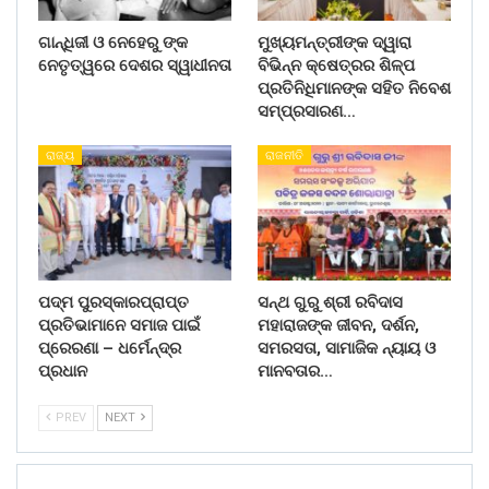
ଗାନ୍ଧିଜୀ ଓ ନେହେରୁ ଙ୍କ
ମୁଖ୍ୟମନ୍ତ୍ରୀଙ୍କ ଦ୍ୱାରା
ନେତୃତ୍ୱରେ ଦେଶର ସ୍ୱାଧୀନତା
ବିଭିନ୍ନ କ୍ଷେତ୍ରର ଶିଳ୍ପ
ପ୍ରତିନିଧିମାନଙ୍କ ସହିତ ନିବେଶ
ସମ୍ପ୍ରସାରଣ…
ରାଜ୍ୟ
ରାଜନୀତି
ପଦ୍ମ ପୁରସ୍କାରପ୍ରାପ୍ତ
ସନ୍ଥ ଗୁରୁ ଶ୍ରୀ ରବିଦାସ
ପ୍ରତିଭାମାନେ ସମାଜ ପାଇଁ
ମହାରାଜଙ୍କ ଜୀବନ, ଦର୍ଶନ,
ପ୍ରେରଣା – ଧର୍ମେନ୍ଦ୍ର
ସମରସତା, ସାମାଜିକ ନ୍ୟାୟ ଓ
ପ୍ରଧାନ
ମାନବତାର…
PREV
NEXT