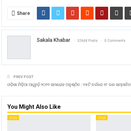
Share
Sakala Khabar
32668 Posts
0 Comments
PREV POST
ଓଡ଼ିଶା ମିଡ଼ିଆ ଆୱାର୍ଡ଼ ୨୦୨୨ ସମାରୋହ ଅନୁଷ୍ଠିତ : ୧୫ଟି ବର୍ଗରେ ୧୮ ଜଣ ସମ୍ମାନିତ
You Might Also Like
ରାଜ୍ୟ
ରାଜ୍ୟ