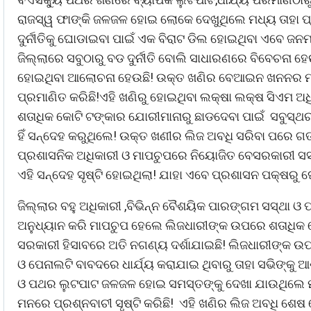
ରାଜସ୍ୱ ଫାଙ୍କି ଜଳଜଳ ହୋଇ ଲୋକେ ଦେଖୁଥିଲେ ମଧ୍ୟ ତାହା ପ
ଦୁର୍ନୀତିକୁ ଘୋଡାଇବା ପାଇଁ ଏକ ବିରାଟ ଡିଲ ହୋଇଥିବା ଏବେ ଜ
ଜିଲ୍ଲାରେ ସବୁଠାରୁ ବଡ ଦୁର୍ନୀତି ବୋଲି ସାଧାରଣରେ ବିବେଚନା ହ
ହୋଇଥିବା ଆଲୋଚନା ହେଉଛି! ଉକ୍ତ ଖଣିର ବେଆଇନ ଖନନର ମାପଚୁ
ପ୍ରମାଣିତ କରିଛି!ଏହି ଖଣିରୁ ହୋଇଥିବା ଲକ୍ଷା ଲକ୍ଷ ସିଏମ
ଶତାଧିକ କୋଟି ଟଙ୍କାର ଯୋରୀମାନାରୁ ଛାଡଦେବା ପାଇଁ ସବୁସ୍ଥର
ହିଁ ସନ୍ଦେହ କରୁଥିଲେ! ଉକ୍ତ ଖଣୀର ଲିଜ ଅବଧି ସରିବା ପରେ
ପ୍ରଶାସନିକ ଅଧିକାରୀ ଓ ମାପଚୁପରେ ନିୟୋଜିତ ବେସରକାରୀ ସସ
ଏହି ସନ୍ଦେହ ସୃଷ୍ଟି ହୋଇଥିଲା! ଯାହା ଏବେ ପ୍ରଶାସନ ପକ୍ଷର
ଜିଲ୍ଲାର ବହୁ ଅଧିକାରୀ ,ବିଭିନ୍ନ ବୈଶୟିକ ପାରଙ୍ଗମ ସସ୍ଥା
ଅନୁଧ୍ୟାନ କରି ମାପଚୁପ ହେଲେ ଲିଜଧାରୀଙ୍କ ଉପରେ ଶତାଧିକ
ସରକାରୀ ହିସାବରେ ଅତି ନଗଣ୍ୟ ଦର୍ଶାଯାଇଛି! ଲିଜଧାରୀଙ୍କ ଉପ
ଓ ପେନାଲଟି ବାବଦରେ ଧାର୍ଯ୍ୟ କରାଯାଇ ଥିବାରୁ ତାହା ସଭିଙ୍କ
ଓ ପଥର ଲୁଟପାଟ ଜଳଜଳ ହୋଇ ସମସ୍ତଙ୍କୁ ଦେଖା ଯାଉଥିଲେ ମ
ମନରେ ପ୍ରଶ୍ନବାଚୀ ସୃଷ୍ଟି କରିଛି! ଏହି ଖଣିର ଲିଜ ଅବଧି 