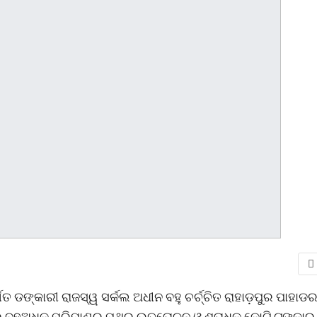
ଗତ ଡଙ୍କାରୀ ରାଜସ୍ୱ ସର୍କଲ ଅଧୀନ ବହୁ ଚର୍ଚ୍ଚିତ ରାହାଡ଼ପୁର ପାହାଡ
ାରୁ ବହୁଅଧିକ ପରିମାଣର ପଥର ଉତ୍ତୋଳନ ଓ ଶତାଧିକ କୋଟି ଟଙ୍କାର