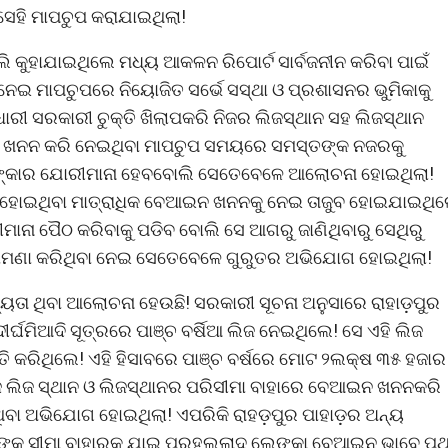
ସେହି ମାପଚୁପ କରାଯାଇଥିଲା!
 କୁହାଯାଇଥିଲେ ମଧ୍ୟ ଆକଳନ ରିପୋର୍ଟ ସାର୍ବଜନୀନ କରିବା ପାଇଁ
ୁନେଇ ମାପଚୁପରେ ନିୟୋଜିତ ସର୍ଭେ ସସ୍ଥା ଓ ପ୍ରଶାସନର ଭୁମିକାକୁ
ରୀ ସରକାରୀ ଚୁକ୍ତି ଖିଲାପକରି ନିଜର ଲିଜସ୍ଥାନ ସହ ଲିଜସ୍ଥାନ
 ପଥର ଖନନ କରି ନେଇଥିବା ମାପଚୁପ ସମୟରେ ସମସ୍ତଙ୍କ ନଜରକୁ
 ଟଙ୍କାର ଯୋରୀମାନା ହେବବୋଲି ସେତେବେଳେ ଆଲୋଚନା ହୋଇଥିଲା!
 ହୋଇଥିବା ମାତ୍ରାଧିକ ବେଆଇନ ଖନନକୁ ନେଇ ତାଜୁବ ହୋଇଯାଇଥିଲ
ମାନା ପୈଠ କରିବାକୁ ପଡିବ ବୋଲି ସେ ଆଗରୁ ଜାଣିଥିବାରୁ ସେଥିରୁ
 ବୁଝାମଣା କରିଥିବା ନେଇ ସେତେବେଳେ ଗୁରୁତର ଅଭିଯୋଗ ହୋଇଥିଲା!
ତା ଥିବା ଆଲୋଚନା ହେଉଛି! ସରକାରୀ ସୂଚନା ଅନୁସାରେ ରାହାଡ଼ପୁର
୍ଘମିଆଦି ସୂତ୍ରରେ ପାଞ୍ଚ ବର୍ଷିଆ ଲିଜ ନେଇଥିଲେ! ସେ ଏହି ଲିଜ
ତି କରିଥିଲେ! ଏହି ହିସାବରେ ପାଞ୍ଚ ବର୍ଷରେ ମୋଟ ୨ଲକ୍ଷ ୩୫ ହଜାର
ଜ ଲିଜ ସ୍ଥାନ ଓ ଲିଜସ୍ଥାନର ପରିସୀମା ବାହାରେ ବେଆଇନ ଖନନକରି
ିବା ଅଭିଯୋଗ ହୋଇଥିଲା! ଏପରିକି ରାହଡ଼ପୁର ପାହାଡ଼ର ଅନ୍ୟ
ତାଙ୍କ ସୀମା ବାହାରୁକୁ ଯାଇ ପ୍ରହଲ୍ଲାଦ ଲେଙ୍କା ବେଆଇନ ଭାବେ ପ