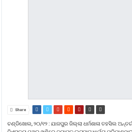
Share
ଚଣ୍ଡିଖୋଲ, ୨୦/୧୨ : ଯାଜପୁର ଜିଲ୍ଲା ଧର୍ମଶାଳା ତହସିଲ ଅନ୍ତର୍
ବିଏସକ୍ୟୁ ପଥର ଖଣିରେ ବ୍ୟାପକ ଲୁଟପାଟ,ଧାର୍ଯ୍ୟ ପରିମାଣଠ