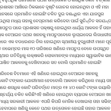
୍ରଶାସନ ଆଖିରେ ଠିକଭାବେ ଦୃଷ୍ଟି ଗୋଚର ହୋଇନଥିବା ଓ ଏହି ମହା
ନମାନସରେ ପ୍ରମାଣିତ ହୋଇଛି! ଚଳିତ ଦୁଇ ଦଶନ୍ଧିର ଏହା ଯାଜପୁର
େଉଥିଲା ମଧ୍ୟ ତାହାକୁ ବେପ୍ରମାଣ କରିଦେବା ପାଇଁ ସୁଚିନ୍ତିତ ସଡଯନ୍ତ
ପ ପରେ ପ୍ରଶାସନ ପକ୍ଷରୁ ହୋଇଥିବା ଧାର୍ଯ୍ୟ ଆକଳନ ହିଁ ତାହା
 ଅଧିକ ବେଆଇନ ପଥର ଖନନକୁ ମାପଚୁପବେଳେ ଲୁଚାଇଦେଇ ଲିଜଧାରୀଙ
ରେ ଏକ ବଡଧରଣର ଡିଲ ହୋଇଥିବା ସ୍ଥାନୀୟ ବୁଦ୍ଧିଜୀବୀ ମାନେ ପୂର୍
 ଗତ ନଭେମ୍ବର ମାସ ୧୦ ତାରିଖରେ ଖଣିରେ ମାପଚୁପ ବେଳେ ଉପସ୍ଥିତ
୍ଥାର ଗତିବିଧିକୁ ଲକ୍ଷକରି ଲୋକମାନଙ୍କ ମଧ୍ୟରେ ସ୍ୱାଭାବିକ ଭା
ୁ ଘୋଷିତ ଆକଳନକୁ ଦେଖିବାପରେ ସତ ବୋଲି ପ୍ରମାଣିତ ହୋଇଛି!
 ଓ ପରିବେଶ ବିତମାନେ ଏହି ଖଣିରେ ହୋଇଥିବା ବେଆଇନ ଖନନକୁ
 କୋଟି ଟଙ୍କାର ଯୋରୀମାନା ହେବବୋଲି ଆକଳନ କରିଥିଲେ ମଧ୍ୟ ତା
ରେ ଶତାଧିକ କୋଟି ପରିବର୍ତ୍ତେ ମାତ୍ର ୧୫ ୪୦ କୋଟି ଟଙ୍କା ରୟାଲି
ୁ ଆଶ୍ଚର୍ଯ୍ୟ ଚକିତ କରିଛି!ଏହି ଖଣିରେ ହୋଇଥିବା ବ୍ୟାପକ ବେଆଇନ 
ଧ୍ୟ ସରକାରୀ ଆକଳନ ଏପରି କିପରି ମେଜିକ ଦେଖାଇଲା ତାହା ସଭିଙ
ଶେଷ ହେବାପରେ ଖଣିରୁ କେତେ ପଥର ଉତ୍ତୋଳନ ହୋଇଛି ତାହାର ଆକଳନ