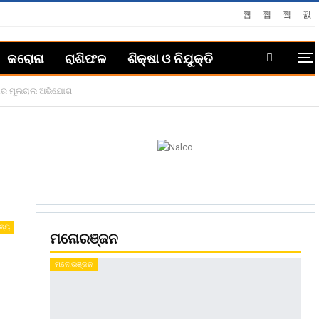
କରୋନା
ରାଶିଫଳ
ଶିକ୍ଷା ଓ ନିଯୁକ୍ତି
କାର ମୂଲଚାଲ ଅଭିଯୋଗ
ଜ୍ୟ
ମନୋରଞ୍ଜନ
ମନୋରଞ୍ଜନ