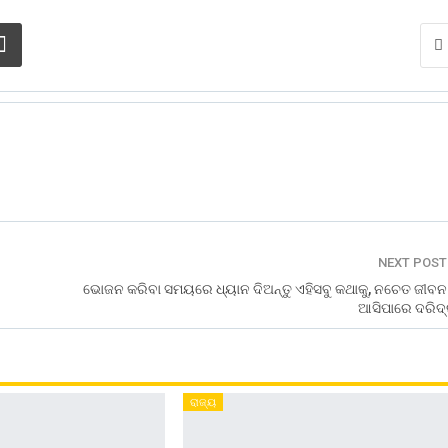
NEXT POS
ଭୋଜନ କରିବା ସମୟରେ ଧ୍ୟାନ ଦିଅନ୍ତୁ ଏହିସବୁ କଥାକୁ, ନଚେତ ଜୀବନ
ଆସିପାରେ ଦରିଦ୍
ରାଜ୍ୟ