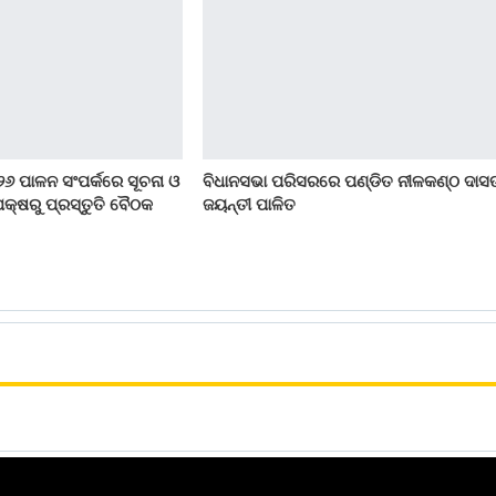
୨୬ ପାଳନ ସଂପର୍କରେ ସୂଚନା ଓ
ବିଧାନସଭା ପରିସରରେ ପଣ୍ଡିତ ନୀଳକଣ୍ଠ ଦାସ
କ୍ଷରୁ ପ୍ରସ୍ତୁତି ବୈଠକ
ଜୟନ୍ତୀ ପାଳିତ