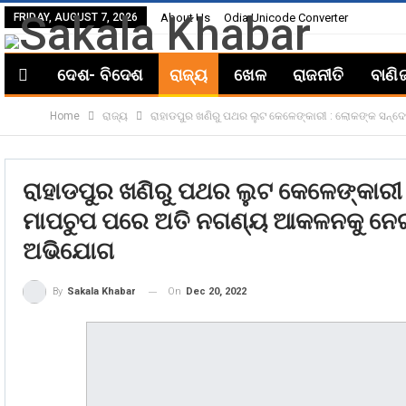
FRIDAY, AUGUST 7, 2026
About Us
Odia Unicode Converter
ଦେଶ- ବିଦେଶ
ରାଜ୍ୟ
ଖେଳ
ରାଜନୀତି
ବାଣି
Home
ରାଜ୍ୟ
ରାହାଡପୁର ଖଣିରୁ ପଥର ଲୁଟ କେଳେଙ୍କାରୀ : ଲୋକଙ୍କ ସନ୍
ରାହାଡପୁର ଖଣିରୁ ପଥର ଲୁଟ କେଳେଙ୍କାରୀ
ମାପଚୁପ ପରେ ଅତି ନଗଣ୍ୟ ଆକଳନକୁ ନେଇ
ଅଭିଯୋଗ
On
Dec 20, 2022
By
Sakala Khabar