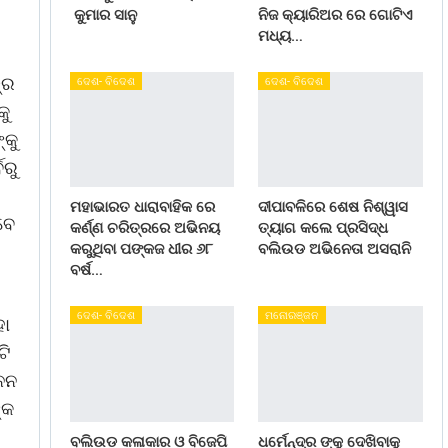
କୁମାର ସାନୁ
ନିଜ କ୍ୟାରିଅର ରେ ଗୋଟିଏ
ମଧ୍ୟ…
୍ର
ଦେଶ- ବିଦେଶ
ଦେଶ- ବିଦେଶ
କୁ
୍କୁ
ବରୁ
ମହାଭାରତ ଧାରାବାହିକ ରେ
ଦୀପାବଳିରେ ଶେଷ ନିଶ୍ୱାସ
ବେ
କର୍ଣ୍ଣ ଚରିତ୍ରରେ ଅଭିନୟ
ତ୍ୟାଗ କଲେ ପ୍ରସିଦ୍ଧ
କରୁଥିବା ପଙ୍କଜ ଧୀର ୬୮
ବଲିଉଡ ଅଭିନେତା ଅସରାନି
ବର୍ଷ…
ଦେଶ- ବିଦେଶ
ମନୋରଞ୍ଜନ
ହା
ଟି
ଖନନ
୍କ
ବଲିଉଡ କଳାକାର ଓ ବିଜେପି
ଧର୍ମେନ୍ଦ୍ର ଙ୍କୁ ଦେଖିବାକୁ