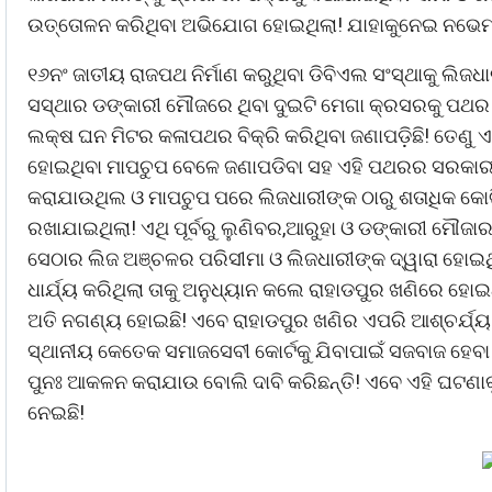
ଉତ୍ତୋଳନ କରିଥିବା ଅଭିଯୋଗ ହୋଇଥିଲା! ଯାହାକୁନେଇ ନଭେମ୍
୧୬ନଂ ଜାତୀୟ ରାଜପଥ ନିର୍ମାଣ କରୁଥିବା ଡିବିଏଲ ସଂସ୍ଥାକୁ ଲିଜ
ସସ୍ଥାର ଡଙ୍କାରୀ ମୌଜରେ ଥିବା ଦୁଇଟି ମେଗା କ୍ରସରକୁ ପଥର
ଲକ୍ଷ ଘନ ମିଟର କଳାପଥର ବିକ୍ରି କରିଥିବା ଜଣାପଡ଼ିଛି! ତେଣୁ 
ହୋଇଥିବା ମାପଚୁପ ବେଳେ ଜଣାପଡିବା ସହ ଏହି ପଥରର ସରକାରୀ ମ
କରାଯାଉଥିଲ ଓ ମାପଚୁପ ପରେ ଲିଜଧାରୀଙ୍କ ଠାରୁ ଶତାଧିକ କ
ରଖାଯାଇଥିଲା! ଏଥି ପୂର୍ବରୁ ଲୁଣିବର,ଆରୁହା ଓ ଡଙ୍କାରୀ ମୌଜ
ସେଠାର ଲିଜ ଅଞ୍ଚଳର ପରିସୀମା ଓ ଲିଜଧାରୀଙ୍କ ଦ୍ୱାରା ହୋ
ଧାର୍ଯ୍ୟ କରିଥିଲା ତାକୁ ଅନୁଧ୍ୟାନ କଲେ ରାହାଡପୁର ଖଣିରେ ହ
ଅତି ନଗଣ୍ୟ ହୋଇଛି! ଏବେ ରାହାଡପୁର ଖଣିର ଏପରି ଆଶ୍ଚର୍ଯ୍ୟ 
ସ୍ଥାନୀୟ କେତେକ ସମାଜସେବୀ କୋର୍ଟକୁ ଯିବାପାଇଁ ସଜବାଜ ହେବ
ପୁନଃ ଆକଳନ କରାଯାଉ ବୋଲି ଦାବି କରିଛନ୍ତି! ଏବେ ଏହି ଘଟ
ନେଇଛି!