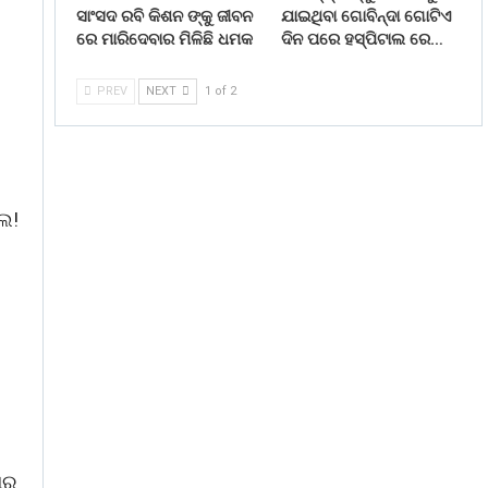
ସାଂସଦ ରବି କିଶନ ଙ୍କୁ ଜୀବନ
ଯାଇଥିବା ଗୋବିନ୍ଦା ଗୋଟିଏ
ରେ ମାରିଦେବାର ମିଳିଛି ଧମକ
ଦିନ ପରେ ହସ୍ପିଟାଲ ରେ…
PREV
NEXT
1 of 2
େ!
ଥର