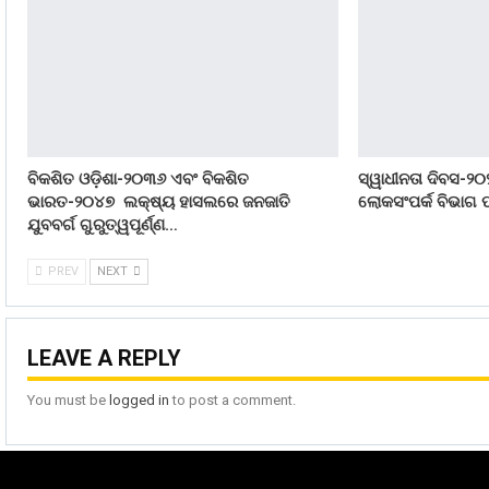
ବିକଶିତ ଓଡ଼ିଶା-୨୦୩୬ ଏବଂ ବିକଶିତ
ସ୍ୱାଧୀନତା ଦିବସ-୨୦
ଭାରତ-୨୦୪୭ ଲକ୍ଷ୍ୟ ହାସଲରେ ଜନଜାତି
ଲୋକସଂପର୍କ ବିଭାଗ ପ
ଯୁବବର୍ଗ ଗୁରୁତ୍ୱପୂର୍ଣ୍ଣ…
PREV
NEXT
LEAVE A REPLY
You must be
logged in
to post a comment.