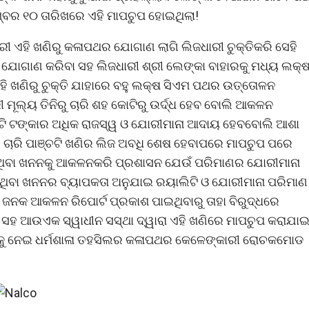
ବର ୧୦ ତାରିଖରେ ଏହି ମାପଚୁପ ହୋଇଥିଲା!
ଧାରୀ ଏହି ଖଣିରୁ କଳାପଥର ଯୋଗାଣ ଲାଗି ଲିଜଧାରୀ ଚୁକ୍ତିକରି ସେହି
 ଯୋଗାଣ କରିବା ସହ ଲିଜଧାରୀ ଶ୍ରୀ ଲେଙ୍କା ବାହାରକୁ ମଧ୍ୟ ଲକ୍
ଏହି ଖଣିରୁ ଚୁକ୍ତି ଯାହାରେ ବହୁ ଲକ୍ଷ ସିଏମ ପଥର ଉତ୍ତୋଳନ
ୂଲ୍ୟ ତିନିରୁ ଚାରି ଶହ କୋଟିରୁ ଉର୍ଦ୍ଧ ହେବ ବୋଲି ଆକଳନ
ୋଟି ଟଙ୍କାର ଅଧିକ ରାଜସ୍ୱ ଓ ଯୋରୀମାନା ଆଦାୟ ହେବବୋଲି ଆଶା
ାର ଚାରି ପାଞ୍ଚଟି ଖଣିର ଲିଜ ଅବଧି ଶେଷ ହେବାପରେ ମାପଚୁପ ପରେ
ଇଥିବା ଖନନକୁ ଆକଳନକରି ପ୍ରଶାସନ ଯେଉଁ ପରିମାଣର ଯୋରୀମାନା
ୋଇଥିବା ଖନନର ବ୍ୟାପକତା ଅନୁଯାଇ ରୟାଲିଟି ଓ ଯୋରୀମାନା ପରିମାଣ
ଜନକ ଆକଳନ ରିପୋର୍ଟ ପ୍ରକାଶ ପାଇଥିବାରୁ ତାହା ବିରୁଦ୍ଧରେ
ା ସହ ଆଉଏକ ସ୍ୱାଧୀନ ସସ୍ଥା ଦ୍ୱାରା ଏହି ଖଣିରେ ମାପଚୁପ କରାଯା
ଣାକୁ ନେଇ ଧର୍ମଶାଳା ତହସିଲର କଳାପଥର କେଳେଙ୍କାରୀ ରୋଚକମୋଡ