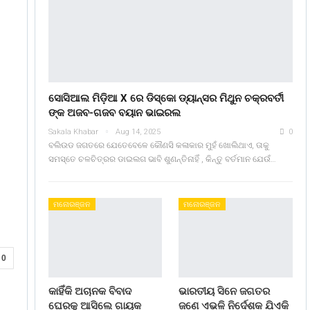
ସୋସିଆଲ ମିଡ଼ିଆ X ରେ ଡିସ୍କୋ ଡ୍ୟାନ୍ସର ମିଥୁନ ଚକ୍ରବର୍ତୀ
ଙ୍କ ଅଜବ-ଗଜବ ବୟାନ ଭାଇରଲ
Sakala Khabar
Aug 14, 2025
0
ବଲିଉଡ ଜଗତରେ ଯେତେବେଳେ କୌଣସି କଳାକାର ମୁହଁ ଖୋଲିଥାଏ, ତାକୁ
ସମସ୍ତେ ଚଳଚିତ୍ରର ଡାଇଲଗ ଭାବି ଶୁଣନ୍ତିନାହିଁ , କିନ୍ତୁ ବର୍ତମାନ ଯେଉଁ…
ମନୋରଞ୍ଜନ
ମନୋରଞ୍ଜନ
0
ର
କାହିଁକି ଅଚାନକ ବିବାଦ
ଭାରତୀୟ ସିନେ ଜଗତର
ଘେରକୁ ଆସିଲେ ଗାୟକ
ଜଣେ ଏଭଳି ନିର୍ଦେଶକ ଯିଏକି