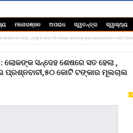
ଜ୍ୟ
ମନୋରଞ୍ଜନ
ଅପରାଧ
ସ୍ୱତନ୍ତ୍ର
ସ୍ୱାସ୍ଥ୍ୟ
ଦେହ ଶେଷରେ ସତ ହେଲା , ମାପଚୁପ ପରେ ଅତି ନଗଣ୍ୟ ଆକଳନକୁ ନେଇ ପ୍ରଶ୍ନବାଚୀ,୫୦ କୋଟି ଟଙ୍
 : ଲୋକଙ୍କ ସନ୍ଦେହ ଶେଷରେ ସତ ହେଲା ,
 ପ୍ରଶ୍ନବାଚୀ,୫୦ କୋଟି ଟଙ୍କାର ମୂଲଚାଲ
ରା