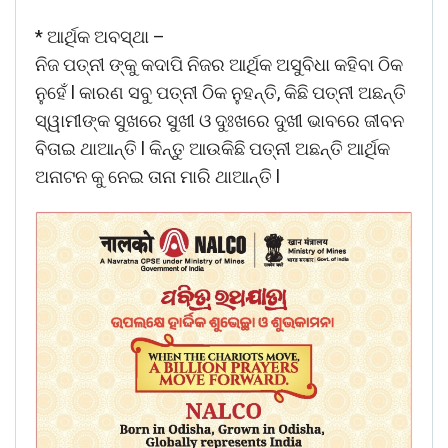
* ଆର୍ଥିକ ଅବସ୍ଥା –
ନିଜ ପତ୍ନୀ ଙ୍କୁ କଦାପି ନିଜର ଆର୍ଥିକ ଅସୁବିଧା କହିବା ଠିକ
ନୁହେଁ l କାରଣ ସବୁ ପତ୍ନୀ ଠିକ ନୁହନ୍ତି, କିଛି ପତ୍ନୀ ଅଛନ୍ତି
ସ୍ୱାମୀଙ୍କ ସୁଖରେ ସୁଖୀ ଓ ଦୁଃଖରେ ଦୁଖୀ ଭାବରେ ଜୀବନ
ବିତାଇ ଥାଆନ୍ତି l କିନ୍ତୁ ଆଉକିଛି ପତ୍ନୀ ଅଛନ୍ତି ଆର୍ଥିକ
ଅନାଟନ କୁ ନେଇ ତାନା ମାରି ଥାଆନ୍ତି l