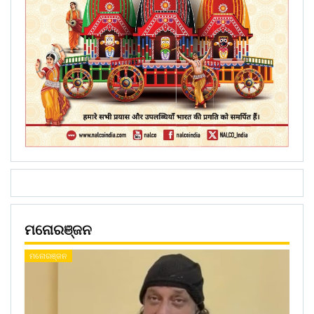
ମନୋରଞ୍ଜନ
ମନୋରଞ୍ଜନ