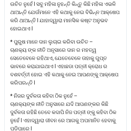
ଉଚିତ ନୁହେଁ l ସବୁ ମହିଳା ନୁହନ୍ତି କିନ୍ତୁ କିଛି ମହିଳା ଏଭଳି
ଥାଆନ୍ତି ଯେଉଁମାନେ ଏହି କଥାକୁ ନେଇ ବିଭିନ୍ନ ଆକ୍ଷେପ
କରି ଥାଆନ୍ତି l ଯାହାଦ୍ୱାରା ମାନସିକ କଷ୍ଟ ଅନୁଭବ
ହୋଇଥାଏ l
* ପୁରୁଷ ମାନେ ଦାନ ଲୁଚାଇ କରିବା ଉଚିତ –
ଚାଣକ୍ୟ ଙ୍କ ନୀତି ଅନୂସାରେ ଦାନ ର ମହତ୍ୱ
ସେତେବେଳେ ରହିଥାଏ, ଯେତେବେଳେ ତାହାକୁ ଗୁପ୍ତ
ଭାବରେ କରାଯାଇଥାଏ l ଏହାଛଡା ପତ୍ନୀ କ୍ରୋଧ ର
ବଶବର୍ତ୍ତୀ ହୋଇ ଏହି କଥାକୁ ନେଇ ଆପଣଙ୍କୁ ଆକ୍ଷେପ
କରିପରନ୍ତି l
* ନିଜର ଦୁର୍ବଳତା କହିବା ଠିକ ନୁହେଁ –
ଚାଣକ୍ୟଙ୍କ ନୀତି ଅନୁସାରେ ଯଦି ଆପଣଙ୍କର କିଛି
ଦୁର୍ବଳତା ରହିଛି ତେବେ କଦାପି ନିଜ ପତ୍ନୀ ଙ୍କୁ କହିବା ଠିକ
ନୁହେଁ l ଏହାଦ୍ୱାରା ଜୀବନ ରେ ଆଗକୁ ଅପମାନିତ ହେବାକୁ
ପଡିପାରେ l