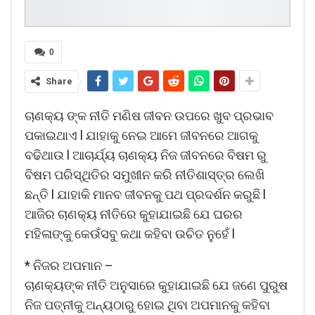
0
Share
ଚାଣକ୍ୟ ଙ୍କ ନୀତି ମଣିଷ ଜୀବନ ଉପରେ ଖୁବ ପ୍ରଭାବ
ପକାଇଥାଏ l ଯାହାକୁ ନେଇ ଆମେ ଜୀବନରେ ଆଗକୁ
ବଢିଥାଉ l ଆଚାର୍ଯ୍ୟ ଚାଣକ୍ୟ ନିଜ ଜୀବନରେ ବିଷମ ରୁ
ବିଷମ ପରିସ୍ଥିତିର ସମୁଖୀନ କରି ନୀତିଶାସ୍ତ୍ର ଲେଖି
ଛନ୍ତି l ଯାହାକି ମାନବ ଜୀବନକୁ ପଥ ପ୍ରଦର୍ଶନ କରୁଛି l
ଆଜିର ଚାଣକ୍ୟ ନୀତିରେ କୁହାଯାଇଛି ଯେ ଘରର
ମହିଳାଙ୍କୁ କେଉଁସବୁ କଥା କହିବା ଉଚିତ ନୁହେଁ l
* ନିଜର ଅପମାନ –
ଚାଣକ୍ୟଙ୍କ ନୀତି ଅନୁସାରେ କୁହାଯାଇଛି ଯେ ଜଣେ ପୁରୁଷ
ନିଜ ପତ୍ନୀକୁ ଅନ୍ୟଠାରୁ ହୋଇ ଥିବା ଅପମାନକୁ କହିବା