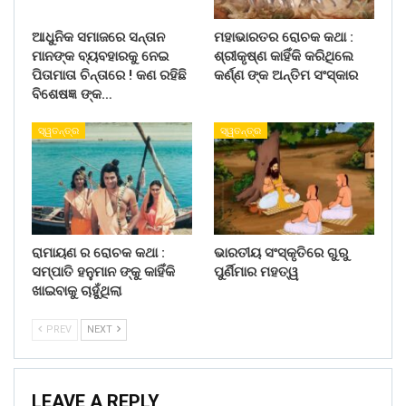
ଆଧୁନିକ ସମାଜରେ ସନ୍ତାନ
ମହାଭାରତର ରୋଚକ କଥା :
ମାନଙ୍କ ବ୍ୟବହାରକୁ ନେଇ
ଶ୍ରୀକୃଷ୍ଣ କାହିଁକି କରିଥିଲେ
ପିତାମାତା ଚିନ୍ତାରେ ! କଣ ରହିଛି
କର୍ଣ୍ଣ ଙ୍କ ଅନ୍ତିମ ସଂସ୍କାର
ବିଶେଷଜ୍ଞ ଙ୍କ…
ସ୍ୱତନ୍ତ୍ର
ସ୍ୱତନ୍ତ୍ର
ରାମାୟଣ ର ରୋଚକ କଥା :
ଭାରତୀୟ ସଂସ୍କୃତିରେ ଗୁରୁ
ସମ୍ପାତି ହନୁମାନ ଙ୍କୁ କାହିଁକି
ପୁର୍ଣିମାର ମହତ୍ୱ
ଖାଇବାକୁ ଚାହୁଁଥିଲା
PREV
NEXT
LEAVE A REPLY