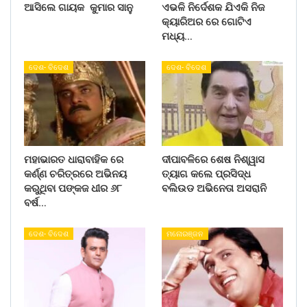
ଆସିଲେ ଗାୟକ କୁମାର ସାନୁ
ଏଭଳି ନିର୍ଦେଶକ ଯିଏକି ନିଜ
କ୍ୟାରିଅର ରେ ଗୋଟିଏ
ମଧ୍ୟ…
ଦେଶ- ବିଦେଶ
ଦେଶ- ବିଦେଶ
ମହାଭାରତ ଧାରାବାହିକ ରେ
ଦୀପାବଳିରେ ଶେଷ ନିଶ୍ୱାସ
କର୍ଣ୍ଣ ଚରିତ୍ରରେ ଅଭିନୟ
ତ୍ୟାଗ କଲେ ପ୍ରସିଦ୍ଧ
କରୁଥିବା ପଙ୍କଜ ଧୀର ୬୮
ବଲିଉଡ ଅଭିନେତା ଅସରାନି
ବର୍ଷ…
ଦେଶ- ବିଦେଶ
ମନୋରଞ୍ଜନ