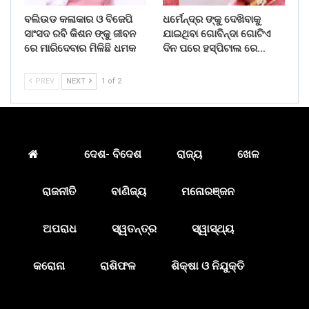
ବଲିଉଡ କଳାକାର ଓ ବିଜେପି
ଧର୍ମେନ୍ଦ୍ର ଙ୍କୁ ଦେଖିବାକୁ
ସାଂସଦ ରବି କିଶନ ଙ୍କୁ ଜୀବନ
ଯାଇଥିବା ଗୋବିନ୍ଦା ଗୋଟିଏ
ରେ ମାରିଦେବାର ମିଳିଛି ଧମକ
ଦିନ ପରେ ହସ୍ପିଟାଲ ରେ…
PREV
NEXT
1 of 2
ଦେଶ- ବିଦେଶ
ରାଜ୍ୟ
ଖେଳ
ରାଜନୀତି
ବାଣିଜ୍ୟ
ମନୋରଞ୍ଜନ
ଅପରାଧ
ସ୍ୱତନ୍ତ୍ର
ସ୍ୱାସ୍ଥ୍ୟ
କରୋନା
ରାଶିଫଳ
ଶିକ୍ଷା ଓ ନିଯୁକ୍ତି