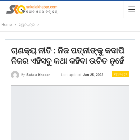
Home
ସ୍ୱତନ୍ତ୍ର
ଚାଣକ୍ୟ ନୀତି : ନିଜ ପତ୍ନୀଙ୍କୁ କଦାପି
ନିଜର ଏହିସବୁ କଥା କହିବା ଉଚିତ ନୁହେଁ
ସ୍ୱତନ୍ତ୍ର
Last updated
Jun 25, 2022
By
Sakala Khabar