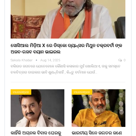
ସୋସିଆଲ ମିଡ଼ିଆ X ରେ ଡିସ୍କୋ ଡ୍ୟାନ୍ସର ମିଥୁନ ଚକ୍ରବର୍ତୀ ଙ୍କ
ଅଜବ-ଗଜବ ବୟାନ ଭାଇରଲ
Sakala Khabar
Aug 14, 2025
0
ବଲିଉଡ ଜଗତରେ ଯେତେବେଳେ କୌଣସି କଳାକାର ମୁହଁ ଖୋଲିଥାଏ, ତାକୁ ସମସ୍ତେ
ଚଳଚିତ୍ରର ଡାଇଲଗ ଭାବି ଶୁଣନ୍ତିନାହିଁ , କିନ୍ତୁ ବର୍ତମାନ ଯେଉଁ…
ମନୋରଞ୍ଜନ
ମନୋରଞ୍ଜନ
କାହିଁକି ଅଚାନକ ବିବାଦ ଘେରକୁ
ଭାରତୀୟ ସିନେ ଜଗତର ଜଣେ