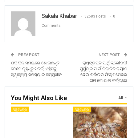
Sakala Khabar
32683 Posts
0
Comments
PREV POST
NEXT POST
ଯଦି ଦିନ ସମୟରେ ଶୋଉଛନ୍ତି
ରାଷ୍ଟ୍ରପତି ପାର୍ଥି ଦ୍ରୌପଦୀ
ତେବେ ରୁହନ୍ତୁ ସତର୍କ, ଏହିସବୁ
ମୁର୍ମୁଙ୍କ ପାଇଁ ବିବାଦିତ ବୟାନ
ସ୍ୱାସ୍ଥ୍ୟ ସମସ୍ୟାର ସମ୍ମୁଖୀନ
ଦେଇ ବଲିଉଡ ଫିଲ୍ମମେକର
ରାମ ଗୋପାଲ ଚର୍ଚ୍ଚାରେ
You Might Also Like
All
ସ୍ୱତନ୍ତ୍ର
ସ୍ୱତନ୍ତ୍ର