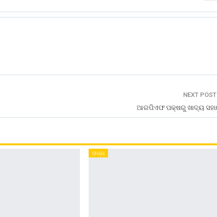
NEXT POS
ଆରପିଏଫ ପକ୍ଷରୁ ଖାଦ୍ୟ ସହା
ରାଜ୍ୟ