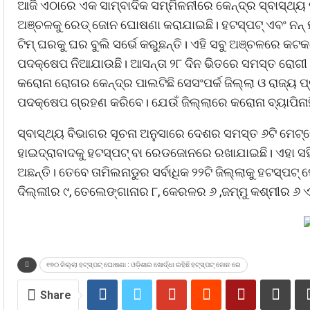
ଆଜି ଏଠାରେ ଏକ ସାମ୍ବାଦିକ ସମ୍ମିଳନୀରେ କେନ୍ଦ୍ର ସ୍ବାସ୍ଥ୍ୟ 
ଅଞ୍ଚଳକୁ ରେଡ୍ ଜୋନ ଘୋଷଣା କରାଯାଇଛି। ହଟସ୍ପଟ୍ ଏବଂ ନନ୍ 
ଟିମ୍ ଘରକୁ ଘର ବୁଲି ସର୍ଭେ କରୁଛନ୍ତି। ଏହି ସବୁ ଅଞ୍ଚଳରେ କଟକ
ପଦକ୍ଷେପ ନିଆଯାଉଛି। ଆସନ୍ତା ୨୮ ଦିନ ଭିତରେ ସମସ୍ତ ରୋଗୀ ସ
କରୋନା ରୋଗର କେନ୍ଦ୍ର ପାଲଟିଛି ସେସଂପର୍କ ଜିଲ୍ଲା ଓ ରାଜ୍
ପଦକ୍ଷେପ ଗ୍ରହଣ କରିବେ। ଯେଉଁ ଜିଲ୍ଲାରେ କରୋନା ବ୍ୟାପିନାହି
ସ୍ବାସ୍ଥ୍ୟ ବିଭାଗର ସୂଚନା ଅନୁସାରେ ଦେଶର ସମସ୍ତ ୬ଟି ମେଟ୍ରେ
ହାଇଦ୍ରାବାଦକୁ ହଟସ୍ପଟ୍ ବା ରେଡଜୋନରେ ରଖାଯାଇଛି। ଏହା 
ଅଛନ୍ତି। ତେବେ ତାମିଲନାଡୁର ସର୍ବାଧିକ ୨୨ଟି ଜିଲ୍ଲାକୁ ହଟସ୍ପଟ
ଦିଲ୍ଲୀର ୯, ତେଲେଙ୍ଗାନାର ୮, କେରଳର ୬ ,ଜମ୍ମୁ କଶ୍ମୀର ୬ 
୧୭୦ ଜିଲ୍ଲା ହଟ୍‌ସ୍ପଟ୍ ଘୋଷଣା : ଓଡ଼ିଶାର ଖୋର୍ଦ୍ଧା ରହିଛି ହଟ୍‌ସ୍ପଟ୍ ଜୋନ ରେ
Share