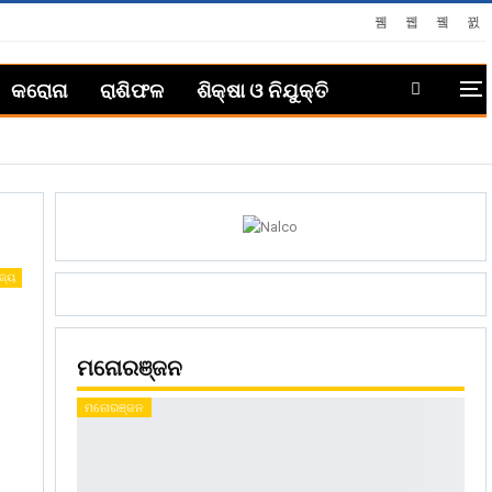
କରୋନା
ରାଶିଫଳ
ଶିକ୍ଷା ଓ ନିଯୁକ୍ତି
ଜ୍ୟ
ମନୋରଞ୍ଜନ
ମନୋରଞ୍ଜନ