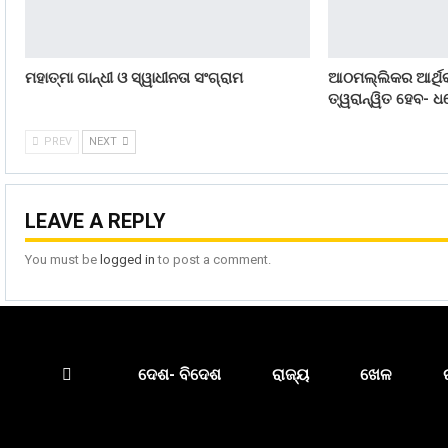
ମହାତ୍ମା ଗାନ୍ଧୀ ଓ ସ୍ୱାଧୀନତା ସଂଗ୍ରାମ
ଆଠମଲ୍ଲିକର ଆର୍ଥିକ
ତ୍ୱରାନ୍ୱିତ ହେବ- ଧର
PREV
NEXT
LEAVE A REPLY
You must be
logged in
to post a comment.
ଦେଶ- ବିଦେଶ
ରାଜ୍ୟ
ଖେଳ