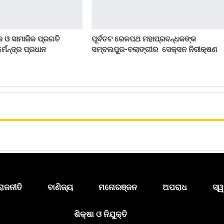
 ଓ ସାମାଜିକ ପ୍ରଗତି
ପୂର୍ବତଟ ରେଳପଥ ମହାପ୍ରବନ୍ଧକଙ୍କ
୍ମେନ୍ଦ୍ର ପ୍ରଧାନ
ସମ୍ବଲପୁର-ବଲାଙ୍ଗୀର ସେକ୍ସନ ନିରୀକ୍ଷଣ
ରାଜନୀତି
ବାଣିଜ୍ୟ
ମନୋରଞ୍ଜନ
ଅପରାଧ
ସ୍ୱ
ଶିକ୍ଷା ଓ ନିଯୁକ୍ତି