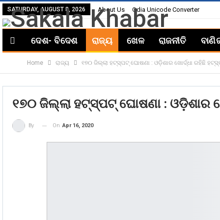
SATURDAY, AUGUST 8, 2026
About Us
Odia Unicode Converter
ଦେଶ- ବିଦେଶ
ରାଜ୍ୟ
ଖେଳ
ରାଜନୀତି
ବାଣି
Home
ରାଜ୍ୟ
୧୭୦ ଜିଲ୍ଲା ହଟ୍‌ସ୍ପଟ୍ ଘୋଷଣା : ଓଡ଼ିଶାର ଖୋର୍ଦ୍ଧା ରହିଛି ହଟ୍‌
୧୭୦ ଜିଲ୍ଲା ହଟ୍‌ସ୍ପଟ୍ ଘୋଷଣା : ଓଡ଼ିଶାର ଖେ
On
Apr 16, 2020
By