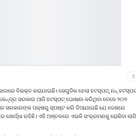
ନି ଭାଗରେ ବିଭକ୍ତ କରାଯାଇଛି। ସେଗୁଡିକ ହେଲା ହଟସ୍ପଟ୍, ନନ୍ ହଟସ୍ପଟ
କୁ କେନ୍ଦ୍ର ସରକାର ଆଜି ହଟସ୍ପଟ୍ ଘୋଷଣା କରିଥିବା ବେଳେ ୨୦୭
ବସରରେ ସରକାରଙ୍କ ପକ୍ଷରୁ ସ୍ପଷ୍ଟ କରି ଦିଆଯାଇଛି ଯେ ଦେଶରେ
ର ଖୋର୍ଦ୍ଧା ରହିଛି। ଏହି ଅଞ୍ଚଳରେ ଏଭଳି ସଂକ୍ରମଣକୁ ରୋକିବା ଲାଗ