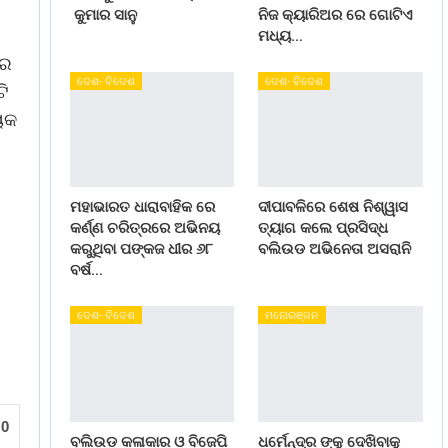
କୁମାର ସାନୁ
ନିଜ କ୍ୟାରିଅର ରେ ଗୋଟିଏ
ମଧ୍ୟ…
ାର
ଦେଶ- ବିଦେଶ
ଦେଶ- ବିଦେଶ
ି
୍ୟକ
ମହାଭାରତ ଧାରାବାହିକ ରେ
ଦୀପାବଳିରେ ଶେଷ ନିଶ୍ୱାସ
କର୍ଣ୍ଣ ଚରିତ୍ରରେ ଅଭିନୟ
ତ୍ୟାଗ କଲେ ପ୍ରସିଦ୍ଧ
କରୁଥିବା ପଙ୍କଜ ଧୀର ୬୮
ବଲିଉଡ ଅଭିନେତା ଅସରାନି
ବର୍ଷ…
ଦେଶ- ବିଦେଶ
ମନୋରଞ୍ଜନ
0
ବଲିଉଡ କଳାକାର ଓ ବିଜେପି
ଧର୍ମେନ୍ଦ୍ର ଙ୍କୁ ଦେଖିବାକୁ