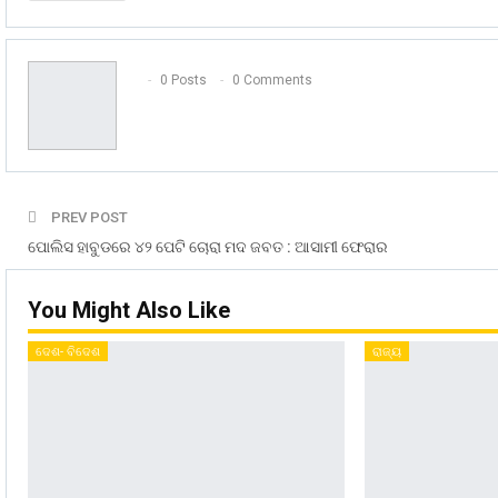
0 Posts
0 Comments
PREV POST
ପୋଲିସ ହାବୁଡରେ ୪୨ ପେଟି ଚୋରା ମଦ ଜବତ : ଆସାମୀ ଫେରାର
You Might Also Like
ଦେଶ- ବିଦେଶ
ରାଜ୍ୟ