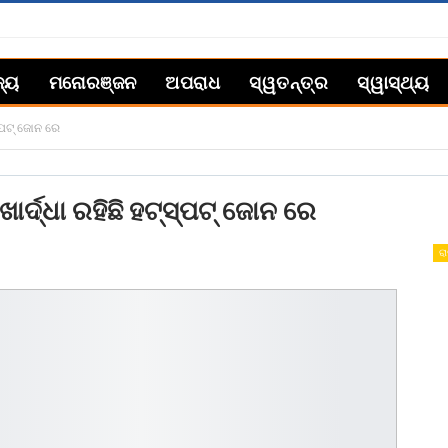
ଜ୍ୟ
ମନୋରଞ୍ଜନ
ଅପରାଧ
ସ୍ୱତନ୍ତ୍ର
ସ୍ୱାସ୍ଥ୍ୟ
ସ୍ପଟ୍ ଜୋନ ରେ
ାର୍ଦ୍ଧା ରହିଛି ହଟ୍‌ସ୍ପଟ୍ ଜୋନ ରେ
ରା