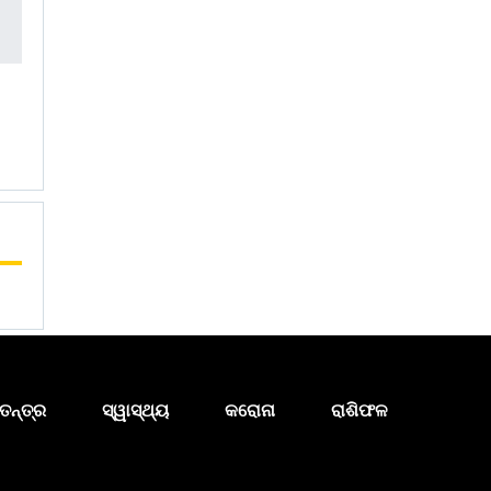
ତନ୍ତ୍ର
ସ୍ୱାସ୍ଥ୍ୟ
କରୋନା
ରାଶିଫଳ