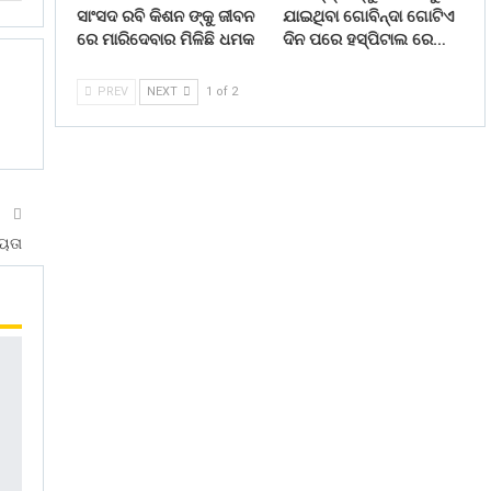
ସାଂସଦ ରବି କିଶନ ଙ୍କୁ ଜୀବନ
ଯାଇଥିବା ଗୋବିନ୍ଦା ଗୋଟିଏ
ରେ ମାରିଦେବାର ମିଳିଛି ଧମକ
ଦିନ ପରେ ହସ୍ପିଟାଲ ରେ…
PREV
NEXT
1 of 2
T
ୟତା