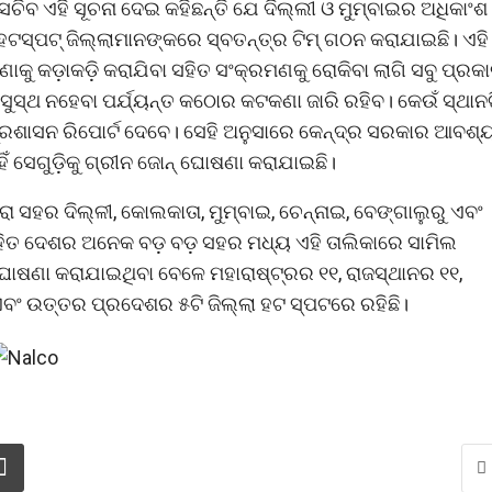
ସଚିବ ଏହି ସୂଚନା ଦେଇ କହିଛନ୍ତି ଯେ ଦିଲ୍ଲୀ ଓ ମୁମ୍ବାଇର ଅଧିକାଂଶ
ହଟସ୍ପଟ୍ ଜିଲ୍ଲାମାନଙ୍କରେ ସ୍ବତନ୍ତ୍ର ଟିମ୍ ଗଠନ କରାଯାଇଛି। ଏହି
ଣାକୁ କଡ଼ାକଡ଼ି କରାଯିବା ସହିତ ସଂକ୍ରମଣକୁ ରୋକିବା ଲାଗି ସବୁ ପ୍ରକ
ୁସ୍ଥ ନହେବା ପର୍ଯ୍ୟନ୍ତ କଠୋର କଟକଣା ଜାରି ରହିବ। କେଉଁ ସ୍ଥାନଟ
ୟ ପ୍ରଶାସନ ରିପୋର୍ଟ ଦେବେ। ସେହି ଅନୁସାରେ କେନ୍ଦ୍ର ସରକାର ଆବଶ
ଁ ସେଗୁଡ଼ିକୁ ଗ୍ରୀନ ଜୋନ୍ ଘୋଷଣା କରାଯାଇଛି।
ା ସହର ଦିଲ୍ଳୀ, କୋଲକାତା, ମୁମ୍ବାଇ, ଚେନ୍ନାଇ, ବେଙ୍ଗାଲୁରୁ ଏବଂ
ସହିତ ଦେଶର ଅନେକ ବଡ଼ ବଡ଼ ସହର ମଧ୍ୟ ଏହି ତାଲିକାରେ ସାମିଲ
୍ ଘୋଷଣା କରାଯାଇଥିବା ବେଳେ ମହାରାଷ୍ଟ୍ରର ୧୧, ରାଜସ୍ଥାନର ୧୧,
ଏବଂ ଉତ୍ତର ପ୍ରଦେଶର ୫ଟି ଜିଲ୍ଲା ହଟ ସ୍ପଟରେ ରହିଛି।