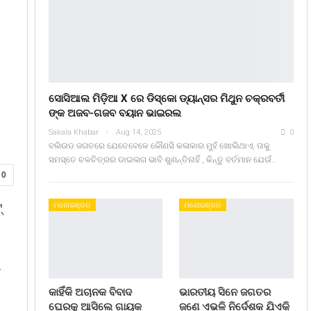
ସୋସିଆଲ ମିଡ଼ିଆ X ରେ ଡିସ୍କୋ ଡ୍ୟାନ୍ସର ମିଥୁନ ଚକ୍ରବର୍ତୀ
ଙ୍କ ଅଜବ-ଗଜବ ବୟାନ ଭାଇରଲ
Sakala Khabar
Aug 14, 2025
0
ବଲିଉଡ ଜଗତରେ ଯେତେବେଳେ କୌଣସି କଳାକାର ମୁହଁ ଖୋଲିଥାଏ, ତାକୁ
ସମସ୍ତେ ଚଳଚିତ୍ରର ଡାଇଲଗ ଭାବି ଶୁଣନ୍ତିନାହିଁ , କିନ୍ତୁ ବର୍ତମାନ ଯେଉଁ…
0
୍
ମନୋରଞ୍ଜନ
ମନୋରଞ୍ଜନ
ି
କାହିଁକି ଅଚାନକ ବିବାଦ
ଭାରତୀୟ ସିନେ ଜଗତର
ଘେରକୁ ଆସିଲେ ଗାୟକ
ଜଣେ ଏଭଳି ନିର୍ଦେଶକ ଯିଏକି