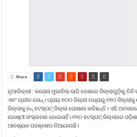
Share
ନୂଆଦିଲ୍ଲୀ : କରୋନା ମୁକାବିଲା ଲାଗି ଦେଶରେ ଜିଲ୍ଲାଗୁଡ଼ିକୁ ତି
ଏବଂ ଗ୍ରୀନ ଜୋନ୍। ପ୍ରାୟ ୭୦୦ ଜିଲ୍ଲା ମଧ୍ୟରୁ ୧୭୦ ଜିଲ୍ଲା
ଜିଲ୍ଲାକୁ ନନ୍ ହଟସ୍ପଟ୍ ଜିଲ୍ଲା ଘୋଷଣା କରିଛନ୍ତି। ଏହି ଅ
ଗୋଷ୍ଠୀ ସଂକ୍ରମଣ ହୋଇନାହିଁ। ୧୭୦ ହଟସ୍ପଟ୍ ଜିଲ୍ଲାରେ ଓଡ଼ିଶା
ଆବଶ୍ୟକ ପଦକ୍ଷେପ ନିଆଯାଉଛି।