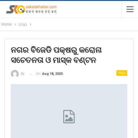
Home
ରାଜ୍ୟ
ନଗର ବିଜେଡି ପକ୍ଷରୁ କରୋନା
ସଚେତନତା ଓ ମାସ୍କ ବଣ୍ଟନ
ରାଜ୍ୟ
On
Aug 18, 2020
By