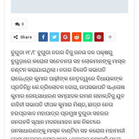
0
Share
ବୁଗୁଡା ୧୮/୮ ବୁଗୁଡା ନଗର ବିଜୁ ଜନତା ଦଳ ପକ୍ଷରୁ
ବୁଗୁଡ଼ାରେ କରୋନା ସଚେତନତା ସହ ଲୋକମାନଙ୍କୁ ମାସ୍କ
ବଣ୍ଟନ କରାଯାଇଥିଲା। ନଗର ବିଜେଡି ସଭାପତି
ରାଜେନ୍ଦ୍ର କୁମାର ପାଢ଼ୀଙ୍କ ନେତୃତ୍ୱରେ ବିଧାୟକଙ୍କ
ପ୍ରତିନିଧି କେ.ତ୍ରିଲୋଚନ ଦୋରା, ଉପସଭାପତି ସନ୍ତୋଷ
କୁମାର ଜେନା,ସାଧାରଣ ସମ୍ପାଦକ ରମଣ ନାହାକ,ବିଜୁ ଯୁବ
ବାହିନୀ ସଭାପତି ଦୀପକ କୁମାର ମିଶ୍ର, ଛାତ୍ର ନେତା
ହରପ୍ରସାଦ ମହାପାତ୍ର ପ୍ରମୁଖ ବୁଗୁଡା ସହରର
ଜନଗହଳି ସ୍ଥାନ ମଦନମୋହନ ଛକ ନିକଟରେ
ଜନସାଧାରଣଙ୍କୁ ମାସ୍କ ବାଣ୍ଟିବା ସହ କରୋନା ମହାମାରୀ