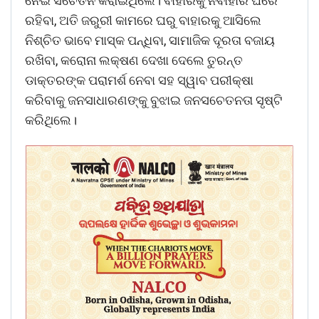
ନେଇ ସଚେତନ କରାଇଥିଲେ। ବାହାରକୁ ନବାହାରି ଘରେ
ରହିବା, ଅତି ଜରୁରୀ କାମରେ ଘରୁ ବାହାରକୁ ଆସିଲେ
ନିଶ୍ଚିତ ଭାବେ ମାସ୍କ ପନ୍ଧିବା, ସାମାଜିକ ଦୂରତା ବଜାୟ
ରଖିବା, କରୋନା ଲକ୍ଷଣ ଦେଖା ଦେଲେ ତୁରନ୍ତ
ଡାକ୍ତରଙ୍କ ପରାମର୍ଶ ନେବା ସହ ସ୍ୱାବ ପରୀକ୍ଷା
କରିବାକୁ ଜନସାଧାରଣଙ୍କୁ ବୁଝାଇ ଜନସଚେତନତା ସୃଷ୍ଟି
କରିଥିଲେ।