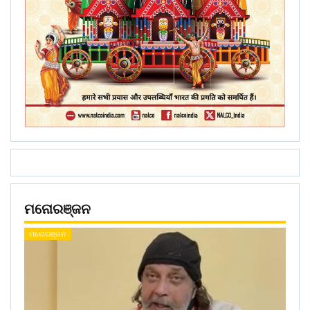
ମନୋରଞ୍ଜନ
ମନୋରଞ୍ଜନ