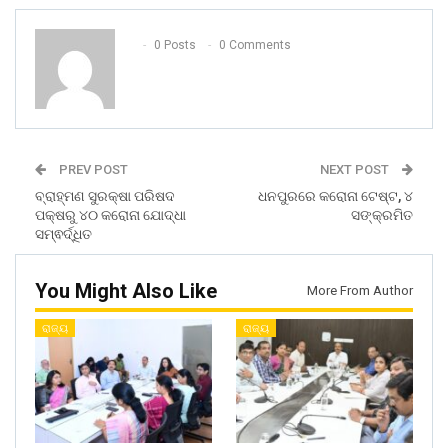
0 Posts
0 Comments
PREV POST
NEXT POST
ବ୍ରାହ୍ମଣ ସୁରକ୍ଷା ପରିଷଦ
ଧନପୁରରେ କରୋନା ଟେଷ୍ଟ, ୪
ପକ୍ଷରୁ ୪୦ କରୋନା ଯୋଦ୍ଧା
ସଙ୍କ୍ରମିତ
ସମ୍ଵର୍ଦ୍ଧିତ
You Might Also Like
More From Author
ରାଜ୍ୟ
ରାଜ୍ୟ