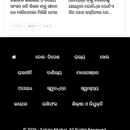
ବଲିଉଡ କଳାକାର ଓ ବିଜେପି
ଧର୍ମେନ୍ଦ୍ର ଙ୍କୁ ଦେଖିବାକୁ
ସାଂସଦ ରବି କିଶନ ଙ୍କୁ ଜୀବନ
ଯାଇଥିବା ଗୋବିନ୍ଦା ଗୋଟିଏ
ରେ ମାରିଦେବାର ମିଳିଛି ଧମକ
ଦିନ ପରେ ହସ୍ପିଟାଲ ରେ…
PREV
NEXT
1 of 2
ଦେଶ- ବିଦେଶ
ରାଜ୍ୟ
ଖେଳ
ରାଜନୀତି
ବାଣିଜ୍ୟ
ମନୋରଞ୍ଜନ
ଅପରାଧ
ସ୍ୱତନ୍ତ୍ର
ସ୍ୱାସ୍ଥ୍ୟ
କରୋନା
ରାଶିଫଳ
ଶିକ୍ଷା ଓ ନିଯୁକ୍ତି
© 2026 - Sakala Khabar. All Rights Reserved.