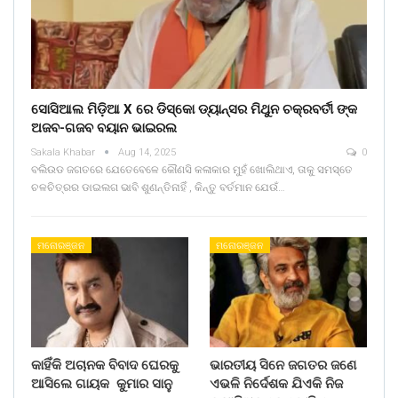
ସୋସିଆଲ ମିଡ଼ିଆ X ରେ ଡିସ୍କୋ ଡ୍ୟାନ୍ସର ମିଥୁନ ଚକ୍ରବର୍ତୀ ଙ୍କ
ଅଜବ-ଗଜବ ବୟାନ ଭାଇରଲ
Sakala Khabar
Aug 14, 2025
0
ବଲିଉଡ ଜଗତରେ ଯେତେବେଳେ କୌଣସି କଳାକାର ମୁହଁ ଖୋଲିଥାଏ, ତାକୁ ସମସ୍ତେ
ଚଳଚିତ୍ରର ଡାଇଲଗ ଭାବି ଶୁଣନ୍ତିନାହିଁ , କିନ୍ତୁ ବର୍ତମାନ ଯେଉଁ…
ମନୋରଞ୍ଜନ
ମନୋରଞ୍ଜନ
କାହିଁକି ଅଚାନକ ବିବାଦ ଘେରକୁ
ଭାରତୀୟ ସିନେ ଜଗତର ଜଣେ
ଆସିଲେ ଗାୟକ କୁମାର ସାନୁ
ଏଭଳି ନିର୍ଦେଶକ ଯିଏକି ନିଜ