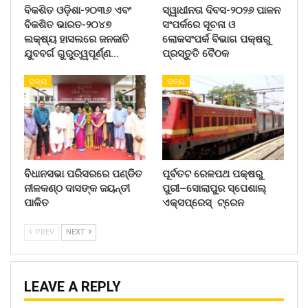
ବିକଶିତ ଓଡ଼ିଶା-୨୦୩୬ ଏବଂ
ସ୍ୱାଧୀନତା ଦିବସ-୨୦୨୬ ପାଳନ
ବିକଶିତ ଭାରତ-୨୦୪୭
ସଂପର୍କରେ ସୂଚନା ଓ
ଲକ୍ଷ୍ୟ ହାସଲରେ ଜନଜାତି
ଲୋକସଂପର୍କ ବିଭାଗ ପକ୍ଷରୁ
ଯୁବବର୍ଗ ଗୁରୁତ୍ୱପୂର୍ଣ୍ଣ…
ପ୍ରସ୍ତୁତି ବୈଠକ
ରାଜ୍ୟ
ରାଜ୍ୟ
ବିଧାନସଭା ପରିସରରେ ପଣ୍ଡିତ
ପୂର୍ବତଟ ରେଳପଥ ପକ୍ଷରୁ
ନୀଳକଣ୍ଠ ଦାସଙ୍କ ଜୟନ୍ତୀ
ପୁରୀ–ସୋଲାପୁର ସ୍ପେଶାଲ୍
ପାଳିତ
ଏକ୍ସପ୍ରେସ୍ ଟ୍ରେନ
PREV
NEXT
LEAVE A REPLY