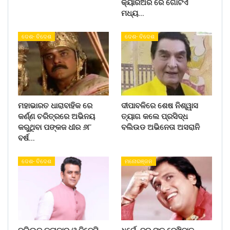
କ୍ୟାରିଅର ରେ ଗୋଟିଏ
ମଧ୍ୟ…
ଦେଶ- ବିଦେଶ
ଦେଶ- ବିଦେଶ
ମହାଭାରତ ଧାରାବାହିକ ରେ
ଦୀପାବଳିରେ ଶେଷ ନିଶ୍ୱାସ
କର୍ଣ୍ଣ ଚରିତ୍ରରେ ଅଭିନୟ
ତ୍ୟାଗ କଲେ ପ୍ରସିଦ୍ଧ
କରୁଥିବା ପଙ୍କଜ ଧୀର ୬୮
ବଲିଉଡ ଅଭିନେତା ଅସରାନି
ବର୍ଷ…
ଦେଶ- ବିଦେଶ
ମନୋରଞ୍ଜନ