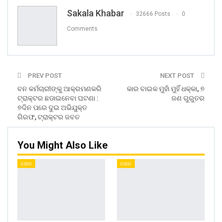
Sakala Khabar
32666 Posts
0
Comments
PREV POST
NEXT POST
ବନ କର୍ମଚାରୀଙ୍କୁ ଆକ୍ରମଣକରି
କାର ବାଇକ ମୁହାଁ ମୁହିଁ ଧକ୍କା, ୭
ଟ୍ରାକ୍ଟର ଛଡାଇନେବା ଘଟଣା :
ଜଣ ଗୁରୁତର
୭ଦିନ ପରେ ଦୁଇ ଅଭିଯୁକ୍ତ
ଗିରଫ, ଟ୍ରାକ୍ଟର ଜବତ
You Might Also Like
ଖେଳ
ଖେଳ