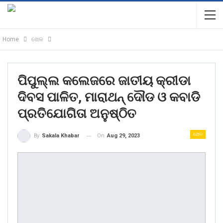
Home
ଖେଳ
ପିପୁଲ୍ଲ କଲେଜରେ ଜାତୀୟ କ୍ରୀଡା
ଦିବସ ପାଳିତ, ମାରାଥନ୍ ଦୌଡ ଓ କବାଡି
ପ୍ରତିଯୋଗିତା ଅନୁଷ୍ଠିତ
ଖେଳ
On
Aug 29, 2023
By
Sakala Khabar