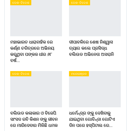
ଦେଶ- ବିଦେଶ
ଦେଶ- ବିଦେଶ
ମହାଭାରତ ଧାରାବାହିକ ରେ
ଦୀପାବଳିରେ ଶେଷ ନିଶ୍ୱାସ
କର୍ଣ୍ଣ ଚରିତ୍ରରେ ଅଭିନୟ
ତ୍ୟାଗ କଲେ ପ୍ରସିଦ୍ଧ
କରୁଥିବା ପଙ୍କଜ ଧୀର ୬୮
ବଲିଉଡ ଅଭିନେତା ଅସରାନି
ବର୍ଷ…
ଦେଶ- ବିଦେଶ
ମନୋରଞ୍ଜନ
ବଲିଉଡ କଳାକାର ଓ ବିଜେପି
ଧର୍ମେନ୍ଦ୍ର ଙ୍କୁ ଦେଖିବାକୁ
ସାଂସଦ ରବି କିଶନ ଙ୍କୁ ଜୀବନ
ଯାଇଥିବା ଗୋବିନ୍ଦା ଗୋଟିଏ
ରେ ମାରିଦେବାର ମିଳିଛି ଧମକ
ଦିନ ପରେ ହସ୍ପିଟାଲ ରେ…