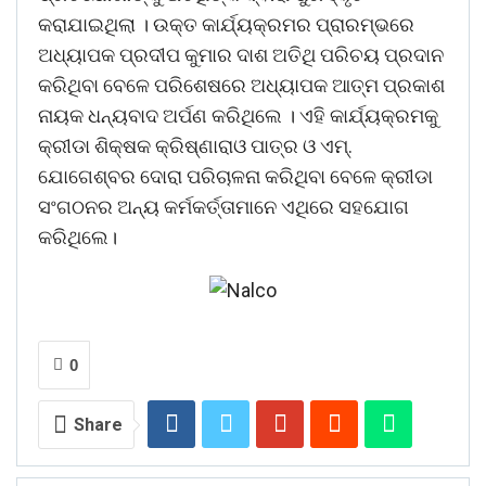
କରାଯାଇଥିଲା । ଉକ୍ତ କାର୍ଯ୍ୟକ୍ରମର ପ୍ରାରମ୍ଭରେ
ଅଧ୍ୟାପକ ପ୍ରଦୀପ କୁମାର ଦାଶ ଅତିଥି ପରିଚୟ ପ୍ରଦାନ
କରିଥିବା ବେଳେ ପରିଶେଷରେ ଅଧ୍ୟାପକ ଆତ୍ମ ପ୍ରକାଶ
ନାୟକ ଧନ୍ୟବାଦ ଅର୍ପଣ କରିଥିଲେ । ଏହି କାର୍ଯ୍ୟକ୍ରମକୁ
କ୍ରୀଡା ଶିକ୍ଷକ କ୍ରିଷ୍ଣାରାଓ ପାତ୍ର ଓ ଏମ୍.
ଯୋଗେଶ୍ବର ଦୋରା ପରିଚାଳନା କରିଥିବା ବେଳେ କ୍ରୀଡା
ସଂଗଠନର ଅନ୍ୟ କର୍ମକର୍ତ୍ତାମାନେ ଏଥିରେ ସହଯୋଗ
କରିଥିଲେ।
0
Share