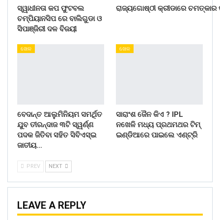
ସ୍ୱାଧୀନତା କପ ଫୁଟବଲ
ରାଜ୍ୟଗୋଷ୍ଠୀ କ୍ରୀଡାରେ ଚମତ୍କାର ପ
ଚମ୍ପିୟାନସିପ ରେ ବାଲିଗୁଡା ଓ
ସିପାଞ୍ଜିରୀ ଦଳ ବିଜୟୀ
ଖେଳ
ଖେଳ
ବେଦାନ୍ତ ଆଲୁମିନିୟମ ସମର୍ଥିତ
ସାରାଂଶ ଜୈନ କିଏ ? IPL
ଯୁବ ତୀରନ୍ଦାଜ ୩ଟି ସ୍ୱର୍ଣ୍ଣ
ନଖେଳି ମଧ୍ୟ ପ୍ରଥମଥର ଟିମ୍
ପଦକ ଜିତିବା ସହିତ ସିବିଏସ୍ଇ
ଇଣ୍ଡିଆରେ ପାଇଲେ ଏଣ୍ଟ୍ରି
ଜାତୀୟ…
PREV
NEXT
LEAVE A REPLY