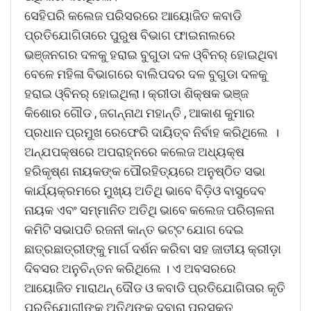
ସେହିପରି କଲେଜ ପରିସରରେ ଆୟୋଜିତ କବାଡି
ପ୍ରତିଯୋଗିତାରେ ପୁରୁଷ ବିଭାଗ ଫାଇନାଲରେ
ଭଞ୍ଜନଗର ଦଳକୁ ହରାଇ ବୁଗୁଡା ଦଳ ଓ୍ବିନର୍ ହୋଇଥିବା
ବେଳେ ମହିଳା ବିଭାଗରେ ବାଲିପଦର ଦଳ ବୁଗୁଡା ଦଳକୁ
ହରାଇ ଓ୍ବିନର୍ ହୋଇଥିଲା। କ୍ରୀଡା ଶିକ୍ଷକ ଭଞ୍ଜ
କିଶୋର ଗୌଡ , ଜଗନ୍ନାଥ ମହାନ୍ତି , ଆକାଶ କୁମାର
ପ୍ରଧାନ ପ୍ରମୁଖ ରେଫେରି ଦାୟିତ୍ବ ନିର୍ବାହ କରିଥିଲେ ।
ଅନ୍ଯପକ୍ଷରେ ଅପରାହ୍ନରେ କଲେଜ ଅଧ୍ୟକ୍ଷ
ହରିକୃଷ୍ଣ ନାୟକଙ୍କ ପୌରହିତ୍ୟରେ ଅନୁଷ୍ଠିତ ସଭା
କାର୍ଯ୍ୟକ୍ରମରେ ମୁଖ୍ୟ ଅତିଥି ଭାବେ ବିଡ଼ିଓ ବାସୁଦେବ
ନାୟକ ଏବଂ ସମ୍ମାନିତ ଅତିଥି ଭାବେ କଲେଜ ପରିଚାଳନା
କମିଟି ସଭାପତି ରଜନୀ କାନ୍ତ ଭଟ୍ଟ ଯୋଗ ଦେଇ
ଛାତ୍ରଛାତ୍ରୀଙ୍କୁ ମାର୍ଗ ଦର୍ଶନ କରିବା ସହ ଜାତୀୟ କ୍ରୀଡ଼ା
ଦିବସର ଅନୁଚିନ୍ତନ କରିଥିଲେ । ଏ ଅବସରରେ
ଆୟୋଜିତ ମାରାଥନ୍ ଦୌଡ ଓ କବାଡି ପ୍ରତିଯୋଗିତାର କୃତି
ପ୍ରତିଯୋଗୀଙ୍କୁ ଅତିଥିଙ୍କ ଦ୍ବାରା ପୁରସ୍କୃତ