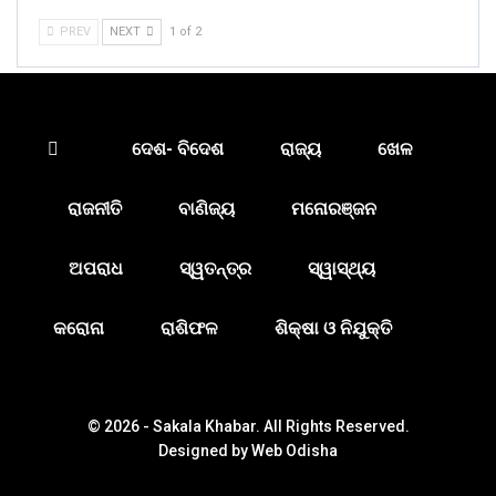
PREV
NEXT
1 of 2
ଦେଶ- ବିଦେଶ
ରାଜ୍ୟ
ଖେଳ
ରାଜନୀତି
ବାଣିଜ୍ୟ
ମନୋରଞ୍ଜନ
ଅପରାଧ
ସ୍ୱତନ୍ତ୍ର
ସ୍ୱାସ୍ଥ୍ୟ
କରୋନା
ରାଶିଫଳ
ଶିକ୍ଷା ଓ ନିଯୁକ୍ତି
© 2026 - Sakala Khabar. All Rights Reserved.
Designed by
Web Odisha