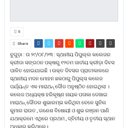
0
Share
ବୁଗୁଡ଼ା : ତା ୨୯/୦୮/୨୩ : ସ୍ଥାନୀୟ ପିପୁଲ୍ଲ କଲେଜର
କ୍ରୀଡା ସଙ୍ଗଠନ ପକ୍ଷରୁ ୧୨ତମ ଜାତୀୟ କ୍ରୀଡ଼ା ଦିବସ
ପାଳିତ ହୋଇଯାଇଛି । ଉକ୍ତ ଦିବସର ପ୍ରାତଃକାଳରେ
ସ୍ଥାନୀୟ ମଦନ ମୋହନ ଛକଠାରୁ ପିପୁଲ୍ସ କଲେଜ
ପର୍ଯ୍ୟନ୍ତ ଏକ ମାରାଥନ୍ ଦୌଡ ଅନୁଷ୍ଠିତ ହୋଇଥିଲା ।
କଲେଜ ଅଧ୍ୟକ୍ଷ ହରିକୃଷ୍ଣ ନାୟକ ପତାକା ଦେଖାଇ
ମାରାଥନ୍ ଦୌଡର ଶୁଭାରମ୍ଭ କରିଥିବା ବେଳେ ସୁନିଲ
କୁମାର ରାଉତ , ଗଣେଶ ବିଷୋୟୀ ଓ ଶୁଭ ରଞ୍ଜନ ପାଣି
ଯଥାକ୍ରମେ ଏଥିରେ ପ୍ରଥମ , ଦ୍ବିତୀୟ ଓ ତୃତୀୟ ସ୍ଥାନ
ଅଧିକାର କରିଥିଲେ।