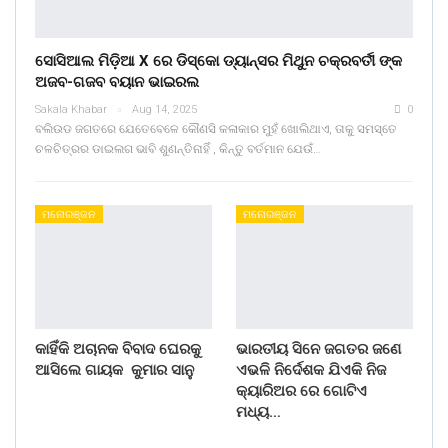
ସୋସିଆଲ ମିଡ଼ିଆ X ରେ ଡିସ୍କୋ ଡ୍ୟାନ୍ସର ମିଥୁନ ଚକ୍ରବର୍ତୀ ଙ୍କ
ଅଜବ-ଗଜବ ବୟାନ ଭାଇରଲ
Sakala Khabar
Aug 14, 2025
0
ବଲିଉଡ ଜଗତରେ ଯେତେବେଳେ କୌଣସି କଳାକାର ମୁହଁ ଖୋଲିଥାଏ, ତାକୁ ସମସ୍ତେ
ଚଳଚିତ୍ରର ଡାଇଲଗ ଭାବି ଶୁଣନ୍ତିନାହିଁ , କିନ୍ତୁ ବର୍ତମାନ ଯେଉଁ…
ମନୋରଞ୍ଜନ
ମନୋରଞ୍ଜନ
କାହିଁକି ଅଚାନକ ବିବାଦ ଘେରକୁ
ଭାରତୀୟ ସିନେ ଜଗତର ଜଣେ
ଆସିଲେ ଗାୟକ କୁମାର ସାନୁ
ଏଭଳି ନିର୍ଦେଶକ ଯିଏକି ନିଜ
କ୍ୟାରିଅର ରେ ଗୋଟିଏ
ମଧ୍ୟ…