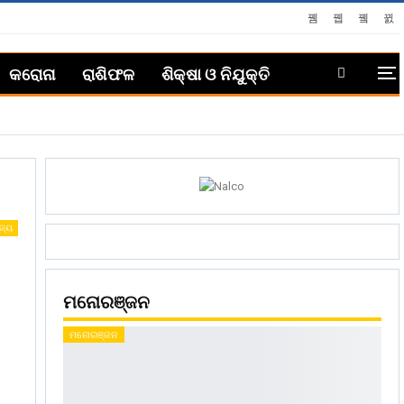
କରୋନା
ରାଶିଫଳ
ଶିକ୍ଷା ଓ ନିଯୁକ୍ତି
ଜ୍ୟ
ମନୋରଞ୍ଜନ
ମନୋରଞ୍ଜନ