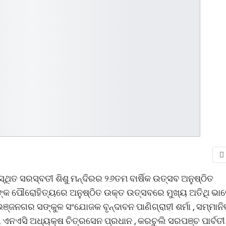
ାମସ୍ଥିତ ସରସ୍ବତୀ ଶିଶୁ ମନ୍ଦିରର ୨୬ତମ ବାର୍ଷିକ ଉତ୍ସବ ଅନୁଷ୍ଠିତ
ଙ୍କ ପୌରୋହିତ୍ୟରେ ଅନୁଷ୍ଠିତ ଉକ୍ତ ଉତ୍ସବରେ ମୁଖ୍ୟ ଅତିଥି ଭା
ନ ଭଞ୍ଜନଗର ସଙ୍କୁଳ ସଂଯୋଜକ ବୃନ୍ଦାବନ ପାଣିଗ୍ରାହୀ ଶର୍ମା , ସମ୍ମାନ
, ଏନଏସି ଅଧ୍ୟକ୍ଷ ଚିତ୍ରସେନ ପ୍ରଧାନ , କରଚୁଲି ସରପଞ୍ଚ ପାର୍ବତୀ