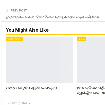
PREV POST
ବୁଦ୍ଧଖୋଲରେ ରସାୟନ ବିଜ୍ଞାନ ବିଭାଗ ପକ୍ଷରୁ ସ୍ବଚ୍ଛତା ରକ୍ଷା କାର୍ଯ୍ୟକ୍ରମ
You Might Also Like
ଦେଶ- ବିଦେଶ
ରାଜ୍ୟ
ମହାତ୍ମା ଗାନ୍ଧୀ ଓ ସ୍ୱାଧୀନତା ସଂଗ୍ରାମ
ଆଠମଲ୍ଲିକର ଆର୍ଥିକ
ତ୍ୱରାନ୍ୱିତ ହେବ- ଧର
PREV
NEXT