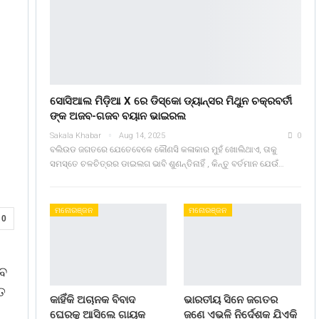
ସୋସିଆଲ ମିଡ଼ିଆ X ରେ ଡିସ୍କୋ ଡ୍ୟାନ୍ସର ମିଥୁନ ଚକ୍ରବର୍ତୀ
ଙ୍କ ଅଜବ-ଗଜବ ବୟାନ ଭାଇରଲ
Sakala Khabar
Aug 14, 2025
0
ବଲିଉଡ ଜଗତରେ ଯେତେବେଳେ କୌଣସି କଳାକାର ମୁହଁ ଖୋଲିଥାଏ, ତାକୁ
ସମସ୍ତେ ଚଳଚିତ୍ରର ଡାଇଲଗ ଭାବି ଶୁଣନ୍ତିନାହିଁ , କିନ୍ତୁ ବର୍ତମାନ ଯେଉଁ…
ମନୋରଞ୍ଜନ
ମନୋରଞ୍ଜନ
0
ବେ
ିତ
କାହିଁକି ଅଚାନକ ବିବାଦ
ଭାରତୀୟ ସିନେ ଜଗତର
ଘେରକୁ ଆସିଲେ ଗାୟକ
ଜଣେ ଏଭଳି ନିର୍ଦେଶକ ଯିଏକି