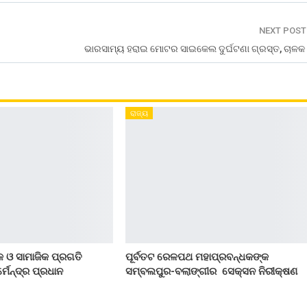
NEXT POS
ଭାରସାମ୍ୟ ହରାଇ ମୋଟର ସାଇକେଲ ଦୁର୍ଘଟଣା ଗ୍ରସ୍ତ, ଚାଳକ 
ରାଜ୍ୟ
 ଓ ସାମାଜିକ ପ୍ରଗତି
ପୂର୍ବତଟ ରେଳପଥ ମହାପ୍ରବନ୍ଧକଙ୍କ
୍ମେନ୍ଦ୍ର ପ୍ରଧାନ
ସମ୍ବଲପୁର-ବଲାଙ୍ଗୀର ସେକ୍ସନ ନିରୀକ୍ଷଣ