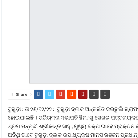
Share
ବୁଗୁଡ଼ା : ତା ୨୬/୧୨/୨୨ : ବୁଗୁଡ଼ା ବ୍ଲକ ଅନ୍ତର୍ଗତ କରଚୁଲି ଗ୍ର
ହୋଇଯାଇଛି । ପରିଚାଳନା ସଭାପତି ହିମାଂଶୁ ଶେଖର ପଟ୍ଟନାୟକ
ଶ୍ରମ ମନ୍ତ୍ରୀ ଶ୍ରୀକାନ୍ତ ସାହୁ , ମୁଖ୍ୟ ବକ୍ତା ଭାବେ ପ୍ରାକ୍ତ
ଅତିଥି ଭାବେ ବୁଗୁଡ଼ା ବ୍ଲକ ଉପାଧ୍ୟକ୍ଷ ମାନସ ରଞ୍ଜନ ପ୍ରଧାନ