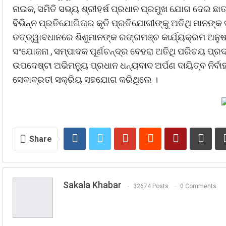
ନାଇକ, ସମିତି ସଭ୍ୟ ଶ୍ରୀହର୍ଷ ପ୍ରଧାନ ପ୍ରମୁଖ ଯୋଗ ଦେଇ ଛାତ
ବିଭିନ୍ନ ପ୍ରତିଯୋଗିତାର କୃତି ପ୍ରତିଯୋଗୀଙ୍କୁ ଅତିଥି ମାନଙ୍କ 
ତତ୍ତ୍ୱାବଧାନରେ ଶିଶୁମାନଙ୍କ ରଙ୍ଗମଞ୍ଚ କାର୍ଯ୍ୟକ୍ରମ ଅନୁଷ
ସଂଯୋଜନା , ସମ୍ପାଦକ ପୂର୍ଣଚନ୍ଦ୍ର ବେହରା ଅତିଥି ପରିଚୟ ପ୍ରଦାନ
ଉପଦେଷ୍ଟା ଅଭିମନ୍ୟୁ ପ୍ରଧାନ ଧନ୍ୟବାଦ ଅର୍ପଣ ଦାୟିତ୍ବ ନିର୍ବ
ସେବାବ୍ରତୀ ସକ୍ରିୟ ସହଯୋଗ କରିଥିଲେ ।
Share
Sakala Khabar
32674 Posts
0 Comments