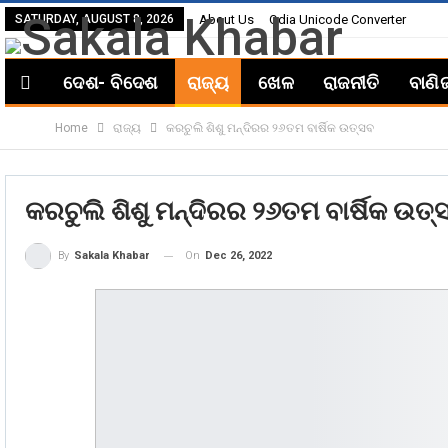
SATURDAY, AUGUST 8, 2026
About Us
Odia Unicode Converter
ଦେଶ- ବିଦେଶ
ରାଜ୍ୟ
ଖେଳ
ରାଜନୀତି
ବାଣି
Home
ରାଜ୍ୟ
କରଚୁଲି ଶିଶୁ ମନ୍ଦିରର ୨୬ତମ ବାର୍ଷିକ ଉତ୍ସବ
କରଚୁଲି ଶିଶୁ ମନ୍ଦିରର ୨୬ତମ ବାର୍ଷିକ ଉତ୍
On
Dec 26, 2022
By
Sakala Khabar