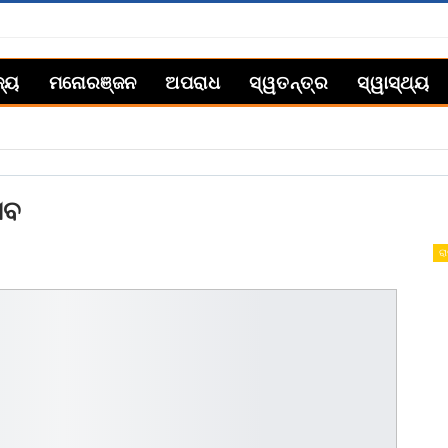
ଜ୍ୟ
ମନୋରଞ୍ଜନ
ଅପରାଧ
ସ୍ୱତନ୍ତ୍ର
ସ୍ୱାସ୍ଥ୍ୟ
ସବ
ରା