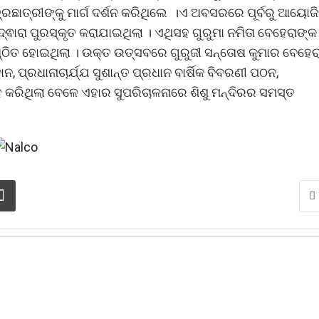
୍ରଛାତ୍ରୀଙ୍କୁ ମାର୍ଗ ଦର୍ଶନ କରିଥିଲେ ।ଏ ଅବସରରେ ପୂର୍ବରୁ ଆୟୋଜ
ଦ୍ଵାରା ପୁରସ୍କୃତ କରାଯାଇଥିଲା । ଏଥିସହ ଗୁରୁମା ନମିତା ବେହେରାଙ୍କ
୍ଠିତ ହୋଇଥିଲା । ଉକ୍ତ ଉତ୍ସବରେ ଗୁରୁଜୀ ସନ୍ତୋଷ କୁମାର ବେହେର
, ପ୍ରଧାନାଚାର୍ଯ୍ଯ ସୁଶାନ୍ତ ପ୍ରଧାନ ବାର୍ଷିକ ବିବରଣୀ ପଠନ,
ାହ କରିଥିଲା ବେଳେ ଏହାର ସୁପରିଚାଳନାରେ ଶିଶୁ ମନ୍ଦିରର ସମସ୍ତ