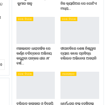
କୁମାର ସାନୁ
ନିଜ କ୍ୟାରିଅର ରେ ଗୋଟିଏ
ିତ
ମଧ୍ୟ…
ା
ଦେଶ- ବିଦେଶ
ଦେଶ- ବିଦେଶ
ମହାଭାରତ ଧାରାବାହିକ ରେ
ଦୀପାବଳିରେ ଶେଷ ନିଶ୍ୱାସ
କର୍ଣ୍ଣ ଚରିତ୍ରରେ ଅଭିନୟ
ତ୍ୟାଗ କଲେ ପ୍ରସିଦ୍ଧ
କରୁଥିବା ପଙ୍କଜ ଧୀର ୬୮
ବଲିଉଡ ଅଭିନେତା ଅସରାନି
ବର୍ଷ…
0
ଦେଶ- ବିଦେଶ
ମନୋରଞ୍ଜନ
ବଲିଉଡ କଳାକାର ଓ ବିଜେପି
ଧର୍ମେନ୍ଦ୍ର ଙ୍କୁ ଦେଖିବାକୁ