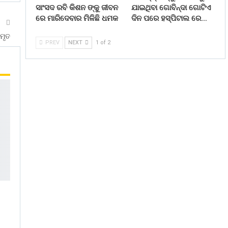
ସାଂସଦ ରବି କିଶନ ଙ୍କୁ ଜୀବନ
ଯାଇଥିବା ଗୋବିନ୍ଦା ଗୋଟିଏ
ରେ ମାରିଦେବାର ମିଳିଛି ଧମକ
ଦିନ ପରେ ହସ୍ପିଟାଲ ରେ…
T
ମୃତ
PREV
NEXT
1 of 2