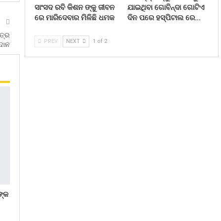
ସାଂସଦ ରବି କିଶନ ଙ୍କୁ ଜୀବନ
ଯାଇଥିବା ଗୋବିନ୍ଦା ଗୋଟିଏ
ରେ ମାରିଦେବାର ମିଳିଛି ଧମକ
ଦିନ ପରେ ହସ୍ପିଟାଲ ରେ…
T
େତ୍ର
PREV
NEXT
1 of 2
ଦାନ
ଙ୍କ