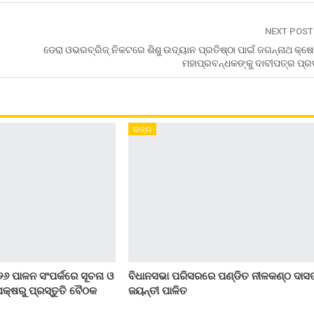
NEXT POS
ଡେରା ଓଭରବ୍ରିଜ୍ ନିକଟରେ ଶିଶୁ ଉଦ୍ୟାନ ପ୍ରତିଷ୍ଠା ପାଇଁ ଜଗନ୍ନାଥ କ୍ଷ
ମହାପ୍ରବନ୍ଧକଙ୍କୁ ଦାବୀପତ୍ର ପ୍ର
ରାଜ୍ୟ
୨୬ ପାଳନ ସଂପର୍କରେ ସୂଚନା ଓ
ବିଧାନସଭା ପରିସରରେ ପଣ୍ଡିତ ନୀଳକଣ୍ଠ ଦାସ
କ୍ଷରୁ ପ୍ରସ୍ତୁତି ବୈଠକ
ଜୟନ୍ତୀ ପାଳିତ