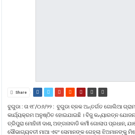
Share
ବୁଗୁଡା : ତା ୧୮/୦୬/୨୨ : ବୁଗୁଡା ବ୍ଳକ ଅନ୍ତର୍ଗତ ଗୋଲିଆ ଗ୍ରା
କାର୍ଯ୍ୟକ୍ରମ ଅନୁଷ୍ଠିତ ହୋଇଯାଇଛି । ବିଜୁ କନ୍ୟାରତ୍ନ ଯୋଜନ
ତ୍ରିପୁରା ମୋହିନୀ ଦାଶ, ଅଙ୍ଗନାବାଡି କର୍ମୀ ଗୋଲାପ ପ୍ରଧାନ, 
ସୌଭାଗ୍ୟବତୀ ମାଆ ଏବଂ ସେମାନଙ୍କ ଗେହ୍ଲା ଝିଅମାନଙ୍କୁ ମିଷ୍ଟା