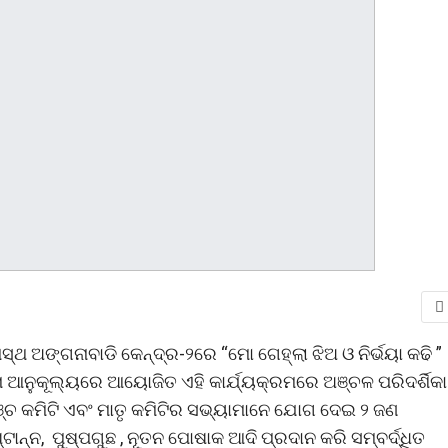
ମସ୍ଥ ଅଙ୍ଗନାବାଡି କେନ୍ଦ୍ର-୨ରେ “ମୋ ଗେହ୍ଲା ଝିଅ ଓ ନିର୍ଭୟା କଢି ”
ା ଆନୁକୂଲ୍ୟରେ ଆୟୋଜିତ ଏହି କାର୍ଯ୍ୟକ୍ରମରେ ଅଞ୍ଚଳ ପରିଦର୍ଶିକା
ଯାଞ୍ଚ କମିଟି ଏବଂ ମାତୃ କମିଟିର ସଭ୍ୟାମାନେ ଯୋଗ ଦେଇ ୨ ଜଣ
ନ୍ନ, ପୁଷ୍ପଗୁଛ , ନୂତନ ପୋଷାକ ଆଦି ପ୍ରଦାନ କରି ସମ୍ବର୍ଦ୍ଧିତ