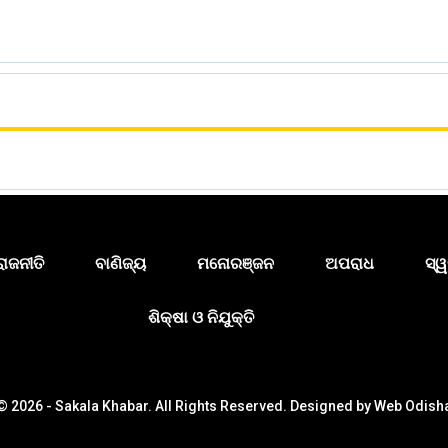
ରାଜନୀତି
ବାଣିଜ୍ୟ
ମନୋରଞ୍ଜନ
ଅପରାଧ
ସ୍ୱ
ଶିକ୍ଷା ଓ ନିଯୁକ୍ତି
© 2026 - Sakala Khabar. All Rights Reserved.
Designed by
Web Odish