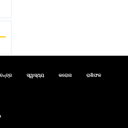
ତନ୍ତ୍ର
ସ୍ୱାସ୍ଥ୍ୟ
କରୋନା
ରାଶିଫଳ
a