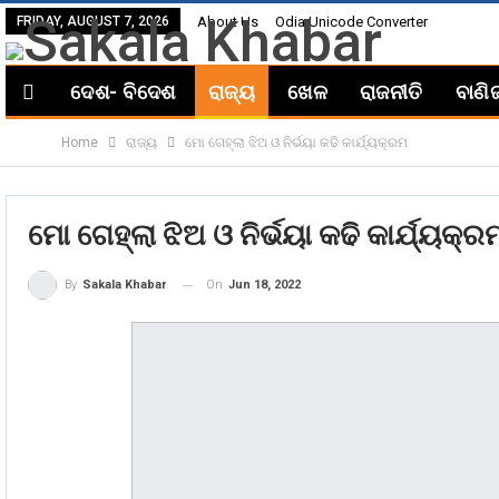
FRIDAY, AUGUST 7, 2026
About Us
Odia Unicode Converter
ଦେଶ- ବିଦେଶ
ରାଜ୍ୟ
ଖେଳ
ରାଜନୀତି
ବାଣି
Home
ରାଜ୍ୟ
ମୋ ଗେହ୍ଲା ଝିଅ ଓ ନିର୍ଭୟା କଢି କାର୍ଯ୍ୟକ୍ରମ
ମୋ ଗେହ୍ଲା ଝିଅ ଓ ନିର୍ଭୟା କଢି କାର୍ଯ୍ୟକ୍ର
On
Jun 18, 2022
By
Sakala Khabar