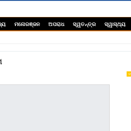
ଜ୍ୟ
ମନୋରଞ୍ଜନ
ଅପରାଧ
ସ୍ୱତନ୍ତ୍ର
ସ୍ୱାସ୍ଥ୍ୟ
ମ
ରା