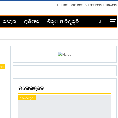
Likes
Followers
Subscribers
Followers
କରୋନା
ରାଶିଫଳ
ଶିକ୍ଷା ଓ ନିଯୁକ୍ତି
ଜ୍ୟ
ମନୋରଞ୍ଜନ
ମନୋରଞ୍ଜନ