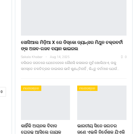
ସୋସିଆଲ ମିଡ଼ିଆ X ରେ ଡିସ୍କୋ ଡ୍ୟାନ୍ସର ମିଥୁନ ଚକ୍ରବର୍ତୀ
ଙ୍କ ଅଜବ-ଗଜବ ବୟାନ ଭାଇରଲ
Sakala Khabar
Aug 14, 2025
0
ବଲିଉଡ ଜଗତରେ ଯେତେବେଳେ କୌଣସି କଳାକାର ମୁହଁ ଖୋଲିଥାଏ, ତାକୁ
ସମସ୍ତେ ଚଳଚିତ୍ରର ଡାଇଲଗ ଭାବି ଶୁଣନ୍ତିନାହିଁ , କିନ୍ତୁ ବର୍ତମାନ ଯେଉଁ…
ମନୋରଞ୍ଜନ
ମନୋରଞ୍ଜନ
0
କାହିଁକି ଅଚାନକ ବିବାଦ
ଭାରତୀୟ ସିନେ ଜଗତର
ଘେରକୁ ଆସିଲେ ଗାୟକ
ଜଣେ ଏଭଳି ନିର୍ଦେଶକ ଯିଏକି