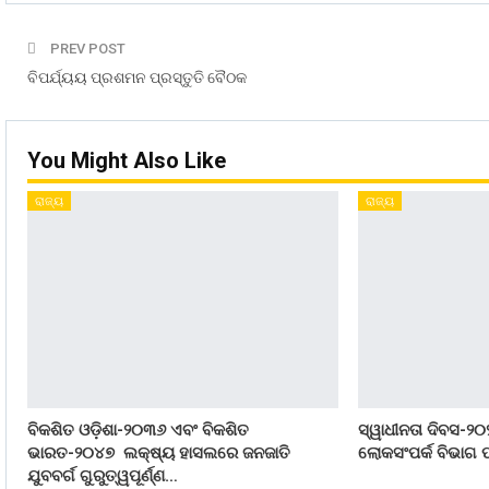
PREV POST
ବିପର୍ଯ୍ୟୟ ପ୍ରଶମନ ପ୍ରସ୍ତୁତି ବୈଠକ
You Might Also Like
ରାଜ୍ୟ
ରାଜ୍ୟ
ବିକଶିତ ଓଡ଼ିଶା-୨୦୩୬ ଏବଂ ବିକଶିତ
ସ୍ୱାଧୀନତା ଦିବସ-୨୦
ଭାରତ-୨୦୪୭ ଲକ୍ଷ୍ୟ ହାସଲରେ ଜନଜାତି
ଲୋକସଂପର୍କ ବିଭାଗ ପ
ଯୁବବର୍ଗ ଗୁରୁତ୍ୱପୂର୍ଣ୍ଣ…