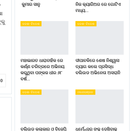
କୁମାର ସାନୁ
ନିଜ କ୍ୟାରିଅର ରେ ଗୋଟିଏ
ଦ
ମଧ୍ୟ…
ଷା
୍କୁ
ଦେଶ- ବିଦେଶ
ଦେଶ- ବିଦେଶ
ମହାଭାରତ ଧାରାବାହିକ ରେ
ଦୀପାବଳିରେ ଶେଷ ନିଶ୍ୱାସ
କର୍ଣ୍ଣ ଚରିତ୍ରରେ ଅଭିନୟ
ତ୍ୟାଗ କଲେ ପ୍ରସିଦ୍ଧ
କରୁଥିବା ପଙ୍କଜ ଧୀର ୬୮
ବଲିଉଡ ଅଭିନେତା ଅସରାନି
ବର୍ଷ…
0
ଦେଶ- ବିଦେଶ
ମନୋରଞ୍ଜନ
ବଲିଉଡ କଳାକାର ଓ ବିଜେପି
ଧର୍ମେନ୍ଦ୍ର ଙ୍କୁ ଦେଖିବାକୁ