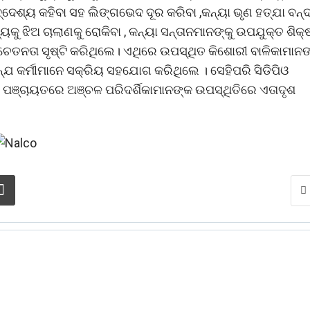
ଦ୍ଦେଶ୍ୟ କହିବା ସହ ଲିଙ୍ଗଭେଦ ଦୂର କରିବା ,କନ୍ୟା ଭୃଣ ହତ୍ଯା ବନ୍
୍ୟକୁ ଝିଅ ଚାଲାଣକୁ ରୋକିବା , କନ୍ୟା ସନ୍ତାନମାନଙ୍କୁ ଉପଯୁକ୍ତ ଶିକ୍
େତନତା ସୃଷ୍ଟି କରିଥିଲେ। ଏଥିରେ ଉପସ୍ଥିତ କିଶୋରୀ ବାଳିକାମାନଙ
୍ଯ କର୍ମୀମାନେ ସକ୍ରିୟ ସହଯୋଗ କରିଥିଲେ । ସେହିପରି ସିଡିପିଓ
ନ୍ନ ପଞ୍ଚାୟତରେ ଅଞ୍ଚଳ ପରିଦର୍ଶିକାମାନଙ୍କ ଉପସ୍ଥିତିରେ ଏତାଦୃଶ