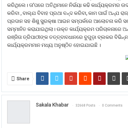
କରିଥିଲେ। ତା’ପରେ ଅତିଥିମାନେ ନିର୍ଭୟା କଢି କାର୍ଯ୍ୟକ୍ରମର ଉ
କରିବା , ବାଲ୍ଯ ବିବାହ ପ୍ରଥା ବନ୍ଦ କରିବା, କାମ ପାଇଁ ଅନ୍ଯ ରାଜ
ପ୍ରଦାନ ସହ ଶିଶୁ ସୁରକ୍ଷା ଆଇନ ସମ୍ପର୍କରେ ଆଲୋଚନା କରି ସଚ
ସମ୍ମାନିତ କରାଯାଇଥିଲା। ଉକ୍ତ କାର୍ଯ୍ୟକ୍ରମ ପରିଚାଳନାରେ ଅନ
ରଞ୍ଜିତା ତ୍ରିପାଠୀଙ୍କ ତତ୍ତ୍ବାବଧାନରେ ବୁଗୁଡ଼ା ବ୍ଲକର ବିଭି
କାର୍ଯ୍ୟକ୍ରମମାନ ମଧ୍ୟ ଅନୁଷ୍ଠିତ ହୋଇଯାଇଛି ।
Share
Sakala Khabar
32668 Posts
0 Comments