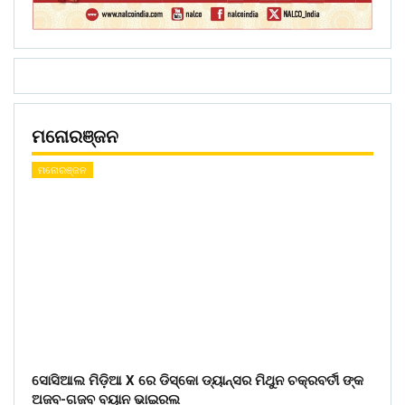
ମନୋରଞ୍ଜନ
ମନୋରଞ୍ଜନ
ସୋସିଆଲ ମିଡ଼ିଆ X ରେ ଡିସ୍କୋ ଡ୍ୟାନ୍ସର ମିଥୁନ ଚକ୍ରବର୍ତୀ ଙ୍କ
ଅଜବ-ଗଜବ ବୟାନ ଭାଇରଲ