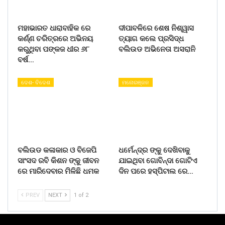
ମହାଭାରତ ଧାରାବାହିକ ରେ
ଦୀପାବଳିରେ ଶେଷ ନିଶ୍ୱାସ
କର୍ଣ୍ଣ ଚରିତ୍ରରେ ଅଭିନୟ
ତ୍ୟାଗ କଲେ ପ୍ରସିଦ୍ଧ
କରୁଥିବା ପଙ୍କଜ ଧୀର ୬୮
ବଲିଉଡ ଅଭିନେତା ଅସରାନି
ବର୍ଷ…
ଦେଶ- ବିଦେଶ
ମନୋରଞ୍ଜନ
ବଲିଉଡ କଳାକାର ଓ ବିଜେପି
ଧର୍ମେନ୍ଦ୍ର ଙ୍କୁ ଦେଖିବାକୁ
ସାଂସଦ ରବି କିଶନ ଙ୍କୁ ଜୀବନ
ଯାଇଥିବା ଗୋବିନ୍ଦା ଗୋଟିଏ
ରେ ମାରିଦେବାର ମିଳିଛି ଧମକ
ଦିନ ପରେ ହସ୍ପିଟାଲ ରେ…
PREV
NEXT
1 of 2