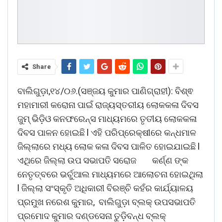
Share
ବାଲିଗୁଡ଼ା,୧୪/୦୬.(ସଞ୍ଜୟ କୁମାର ପାଣିଗ୍ରାହୀ): ବିଶ୍ଵ
ମହାମାରୀ କରୋନା ପାଇଁ ରାଜ୍ୟସ୍ତରୀୟ ଲୋକକଳା ଦିବସ
ଜୁମ୍ ଭିଡ଼ିଓ କନଫରେନ୍ସ ମାଧ୍ୟମରେ ତୃତୀୟ ଲୋକକଳା
ଦିବସ ପାଳନ ହୋଇଛି l ଏହି ପରିପ୍ରେକ୍ଷୀରେ କନ୍ଧମାଳ
ଜିଲ୍ଲାରେ ମଧ୍ୟ ଲୋକ କଳା ଦିବସ ପାଳିତ ହୋଇଯାଇଛି l
ଏଥିରେ ଜିଲ୍ଲା ଉପ ସଭାପତି ସରୋଜ କର୍ଣ୍ଣ ଙ୍କ
ନେତୃତ୍ବରେ ଭର୍ଚୁଆଲ ମାଧ୍ୟମରେ ଆଲୋଚନା ହୋଇଥିଲା
l ଜିଲ୍ଲା ସଂସ୍କୃତି ଅଧିକାରୀ ବିରଞ୍ଚି କହଁର କାର୍ଯ୍ୟାଳୟ
ପ୍ରମୁଖ ନରେଶ କୁମାର, ବାଲିଗୁଡ଼ା ବ୍ଲକ୍ ଉପସଭାପତି
ପ୍ରମୋଦ କୁମାର ଦଣ୍ଡସେନା ତୁଡ଼ିବନ୍ଧ ବ୍ଲକ୍