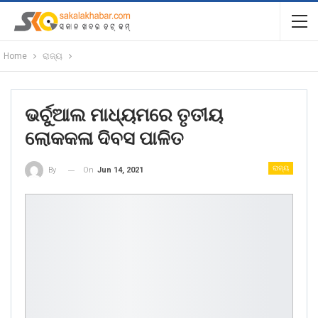
Home
ରାଜ୍ୟ
ଭର୍ଚୁଆଲ ମାଧ୍ୟମରେ ତୃତୀୟ
ଲୋକକଳା ଦିବସ ପାଳିତ
ରାଜ୍ୟ
On
Jun 14, 2021
By