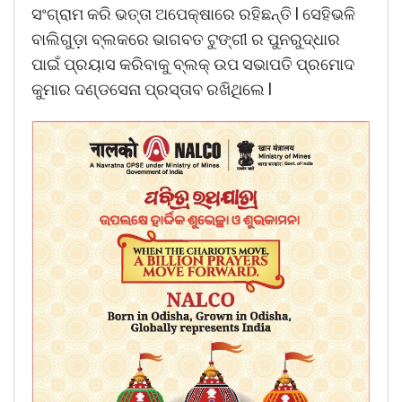
ସଂଗ୍ରାମ କରି ଭତ୍ତା ଅପେକ୍ଷାରେ ରହିଛନ୍ତି l ସେହିଭଳି
ବାଲିଗୁଡ଼ା ବ୍ଲକରେ ଭାଗବତ ଟୁଙ୍ଗୀ ର ପୁନରୁଦ୍ଧାର
ପାଇଁ ପ୍ରୟାସ କରିବାକୁ ବ୍ଲକ୍ ଉପ ସଭାପତି ପ୍ରମୋଦ
କୁମାର ଦଣ୍ଡସେନା ପ୍ରସ୍ତାବ ରଖିଥିଲେ l