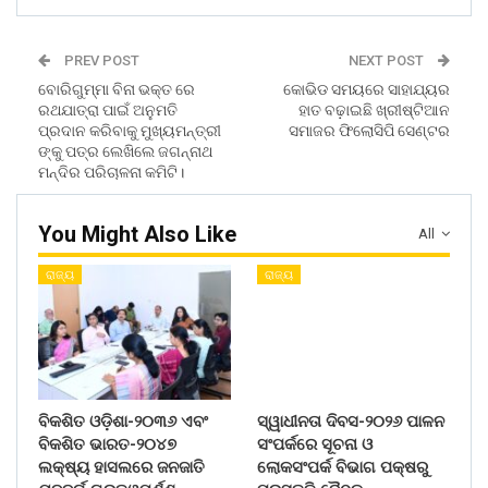
PREV POST
NEXT POST
ବୋରିଗୁମ୍ମା ବିନା ଭକ୍ତ ରେ
କୋଭିଡ ସମୟରେ ସାହାଯ୍ୟର
ରଥଯାତ୍ରା ପାଇଁ ଅନୁମତି
ହାତ ବଢ଼ାଇଛି ଖ୍ରୀଷ୍ଟିଆନ
ପ୍ରଦାନ କରିବାକୁ ମୁଖ୍ୟମନ୍ତ୍ରୀ
ସମାଜର ଫିଲୋସିପି ସେଣ୍ଟର
ଙ୍କୁ ପତ୍ର ଲେଖିଲେ ଜଗନ୍ନାଥ
ମନ୍ଦିର ପରିଚାଳନା କମିଟି।
You Might Also Like
All
ରାଜ୍ୟ
ରାଜ୍ୟ
ବିକଶିତ ଓଡ଼ିଶା-୨୦୩୬ ଏବଂ
ସ୍ୱାଧୀନତା ଦିବସ-୨୦୨୬ ପାଳନ
ବିକଶିତ ଭାରତ-୨୦୪୭
ସଂପର୍କରେ ସୂଚନା ଓ
ଲକ୍ଷ୍ୟ ହାସଲରେ ଜନଜାତି
ଲୋକସଂପର୍କ ବିଭାଗ ପକ୍ଷରୁ