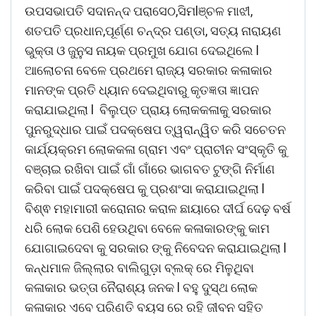
ଉପସଭାପତି ସଦାନନ୍ଦ ପରାସେଠ,ସିମlଞ୍ଚଳ ମାଝୀ,
ଶତପତି ପ୍ରଧାନ,ପୂର୍ଣ୍ଣ ଚନ୍ଦ୍ର ପଣ୍ଡା, ସତ୍ୟ ନାରାୟଣ
ଭୁକ୍ତା ଓ ଜୁନୁସ ନାୟକ ପ୍ରମୁଖ ଯୋଗ ଦେଇଥିଲେ l
ଆଲୋଚନା ବେଳେ ପ୍ରଥମେ ରାଜ୍ୟ ସରକାର କଳାକାର
ମାନଙ୍କ ପ୍ରତି ଧ୍ୟାନ ଦେଇଥିବାରୁ କୃତଜ୍ଞତା ଜ୍ଞାପନ
କରାଯାଇଥିଲା l ବିଲୁପ୍ତ ପ୍ରାୟ ଲୋକକଳାକୁ ସରକାର
ପୁନରୁଦ୍ଧାର ପାଇଁ ପଦକ୍ଷେପ ତ୍ୱରାନ୍ୱିତ କରି ସଚେତନ
କାର୍ଯ୍ୟକ୍ରମ ଲୋକକଳା ଗ୍ରାମ ଏବଂ ପ୍ରାଚୀନ ସଂସ୍କୃତି କୁ
ବଞ୍ଚାଇ ରଖିବା ପାଇଁ ଗାଁ ଗାଁରେ ଭାଗବତ ଟୁଙ୍ଗି ନିର୍ମାଣ
କରିବା ପାଇଁ ପଦକ୍ଷେପ କୁ ପ୍ରଶଂସା କରାଯାଇଥିଲା l
ବିଶ୍ଵ ମହାମାରୀ କରୋନାର କରାଳ ଛାୟାରେ ଦୀର୍ଘ ଦେଢ଼ ବର୍ଷ
ଧରି ଲୋକ ପେଶି ହେଉଥିବା ବେଳେ କଳାକାରଙ୍କୁ କାମ
ଯୋଗାଇଦେବା କୁ ସରକାର ଙ୍କୁ ନିବେଦନ କରାଯାଇଥିଲା l
କନ୍ଧମାଳ ଜିଲ୍ଲାର ବାଲିଗୁଡ଼ା ବ୍ଲକ୍ ରେ ମିଳୁଥିବା
କଳାକାର ଭତ୍ତା ନୈରାଶ୍ୟ ଜନକ l ବହୁ ଦୁସ୍ଥ ଲୋକ
କଳାକାର ଏବେ ପରିଣତି ବୟସ ରେ ରହି ଜୀବନ ସହିତ