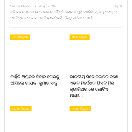
Sakala Khabar
Aug 14, 2025
0
ବଲିଉଡ ଜଗତରେ ଯେତେବେଳେ କୌଣସି କଳାକାର ମୁହଁ ଖୋଲିଥାଏ, ତାକୁ ସମସ୍ତେ
ଚଳଚିତ୍ରର ଡାଇଲଗ ଭାବି ଶୁଣନ୍ତିନାହିଁ , କିନ୍ତୁ ବର୍ତମାନ ଯେଉଁ…
ମନୋରଞ୍ଜନ
ମନୋରଞ୍ଜନ
କାହିଁକି ଅଚାନକ ବିବାଦ ଘେରକୁ
ଭାରତୀୟ ସିନେ ଜଗତର ଜଣେ
ଆସିଲେ ଗାୟକ କୁମାର ସାନୁ
ଏଭଳି ନିର୍ଦେଶକ ଯିଏକି ନିଜ
କ୍ୟାରିଅର ରେ ଗୋଟିଏ
ମଧ୍ୟ…
ଦେଶ- ବିଦେଶ
ଦେଶ- ବିଦେଶ