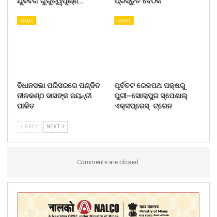
ଯୁବବର୍ଗ ଗୁରୁତ୍ୱପୂର୍ଣ୍ଣ…
ପ୍ରସ୍ତୁତି ବୈଠକ
ରାଜ୍ୟ
ରାଜ୍ୟ
ବିଧାନସଭା ପରିସରରେ ପଣ୍ଡିତ
ପୂର୍ବତଟ ରେଳପଥ ପକ୍ଷରୁ
ନୀଳକଣ୍ଠ ଦାସଙ୍କ ଜୟନ୍ତୀ
ପୁରୀ–ସୋଲାପୁର ସ୍ପେଶାଲ୍
ପାଳିତ
ଏକ୍ସପ୍ରେସ୍ ଟ୍ରେନ
PREV
NEXT
Comments are closed.