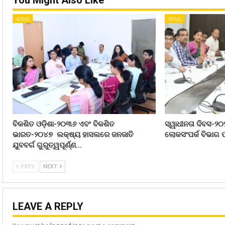
You Might Also Like
ରାଜ୍ୟ
ରାଜ୍ୟ
ବିକଶିତ ଓଡ଼ିଶା-୨୦୩୬ ଏବଂ ବିକଶିତ
ସ୍ୱାଧୀନତା ଦିବସ-୨୦
ଭାରତ-୨୦୪୭ ଲକ୍ଷ୍ୟ ହାସଲରେ ଜନଜାତି
ଲୋକସଂପର୍କ ବିଭାଗ ପ
ଯୁବବର୍ଗ ଗୁରୁତ୍ୱପୂର୍ଣ୍ଣ…
PREV
NEXT
LEAVE A REPLY