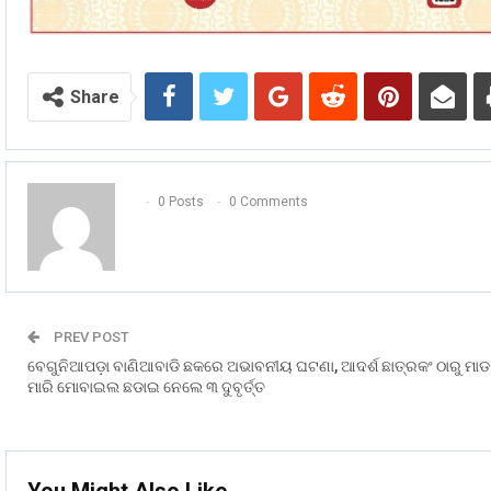
Share
0 Posts
0 Comments
PREV POST
ବେଗୁନିଆପଡ଼ା ବାଣିଆବାଡି ଛକରେ ଅଭାବନୀୟ ଘଟଣା, ଆଦର୍ଶ ଛାତ୍ରକଂ ଠାରୁ ମାଡ
ମାରି ମୋବାଇଲ ଛଡାଇ ନେଲେ ୩ ଦୁବୃର୍ତ୍ତ