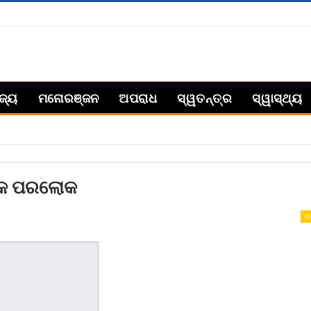
ିଜ୍ୟ
ମନୋରଞ୍ଜନ
ଅପରାଧ
ସ୍ୱତନ୍ତ୍ର
ସ୍ୱାସ୍ଥ୍ୟ
ଙ୍କ ପରଲୋକ
ରା