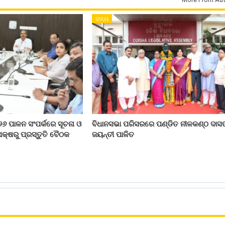
ରାଜ୍ୟ
୨୬ ପାଳନ ସଂପର୍କରେ ସୂଚନା ଓ
ବିଧାନସଭା ପରିସରରେ ପଣ୍ଡିତ ନୀଳକଣ୍ଠ ଦାସ
କ୍ଷରୁ ପ୍ରସ୍ତୁତି ବୈଠକ
ଜୟନ୍ତୀ ପାଳିତ