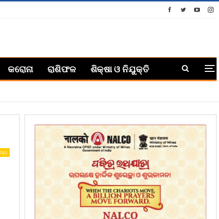
କରୋନା
ରାଶିଫଳ
ଶିକ୍ଷା ଓ ନିଯୁକ୍ତି
ଜ୍ୟ