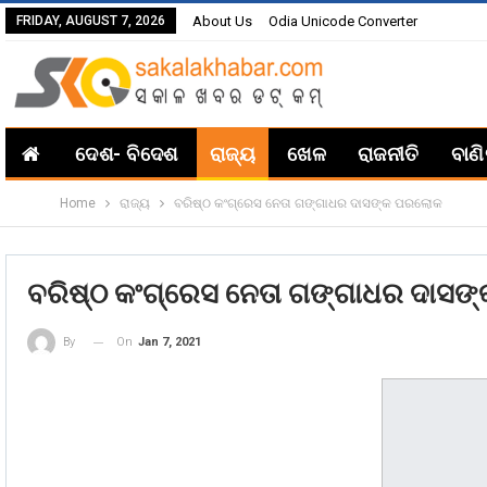
FRIDAY, AUGUST 7, 2026
About Us
Odia Unicode Converter
ଦେଶ- ବିଦେଶ
ରାଜ୍ୟ
ଖେଳ
ରାଜନୀତି
ବାଣ
Home
ରାଜ୍ୟ
ବରିଷ୍ଠ କଂଗ୍ରେସ ନେତା ଗଙ୍ଗାଧର ଦାସଙ୍କ ପରଲୋକ
ବରିଷ୍ଠ କଂଗ୍ରେସ ନେତା ଗଙ୍ଗାଧର ଦାସ
On
Jan 7, 2021
By