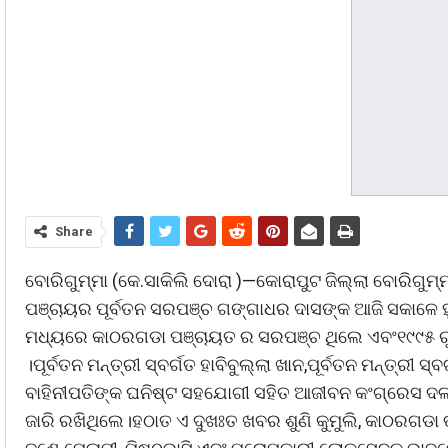
Share
ବୋରିଗୁମ୍ମା (କେ.ସାକିଲି ଦୋରା )—କୋରାପୁଟ ଜିଲ୍ଲା ବୋରିଗୁମ
ପଞ୍ଚାୟର ପୂର୍ବତନ ସରପଞ୍ଚ ଗଙ୍ଗାଧର ଦାସଙ୍କ ଆଜି ସକାଳେ 
ମଧ୍ୟରେ କାଠରଗଡା ପଞ୍ଚାୟତ ର ସରପଞ୍ଚ ଥିଲେ ଏବଂ୧୯୯୫ ର
।ପୂର୍ବତନ ମନ୍ତ୍ରୀ ସ୍ବର୍ଗତ ହାବିବୁଲ୍ଲା ଖାନ,ପୂର୍ବତନ ମନ୍ତ୍ର
ବାହିନୀପତିଙ୍କ ଘନିଷ୍ଟ ସହଯୋଗୀ ସହିତ ଆଜୀବନ କଂଗ୍ରେସ ଦ
ଜାରି ରଖିଥିଲେ।ହଠାତ ଏ ଦୁଖଃତ ଖବର ଶୁଣି କୁମୁଲି, କାଠରଗଡ