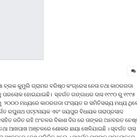
୍ମା ବ୍ଲକ କୁମୁଲି ଗ୍ରାମର ବରିଷ୍ଠ କଂଗ୍ରେସ ନେତା ତଥା କାଠରଗଡା
ହୁ ପରଲୋକ ହୋଇଯାଇଛି। ସ୍ବର୍ଗତ ଗଙ୍ଗାଧର ଦାସ ୧୯୯୦ ରୁ ୧୯୯୫
ୁ ୨୦୦୦ ମଧ୍ୟରେ କାଠରଗଡା ପଂଚାୟତ ର ସମିତିସଭ୍ୟ ମଧ୍ୟ ଥିଲ
ୀ ସ୍ବର୍ଗତ ରଘୁନାଥ ପଟ୍ଟନାୟକ ଏବଂ ଜୟପୁର ବିଧାୟକ ତାରାପ୍ରସାଦ
ଳସହିତ ଜଡିତ ରହି ଅଂଚଳର ବିକାଶ ଦିଗ ରେ ତାଙ୍କର ଅନବରତ ଚେଷ୍
ା ତଥା ଆଖପାଖ ଅଞ୍ଚଳରେ ଶୋକର ଛାୟା ଖେଳିଯାଇଛି । ସ୍ବର୍ଗତ ଦାସ