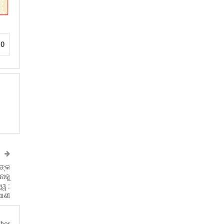
0
ଙ୍କ
ାକୁ
୍ୱ :
ୋଶୀ
hor