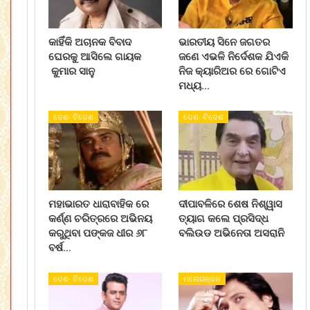
କାହିଁକି ଅଚାନକ ବିବାଦ
ଭାରତୀୟ ସିନେ ଜଗତର
ଘେରକୁ ଆସିଲେ ଗାୟକ
ଜଣେ ଏଭଳି ନିର୍ଦେଶକ ଯିଏକି
କୁମାର ସାନୁ
ନିଜ କ୍ୟାରିଅର ରେ ଗୋଟିଏ
ମଧ୍ୟ…
ଦେଶ- ବିଦେଶ
ଦେଶ- ବିଦେଶ
ମହାଭାରତ ଧାରାବାହିକ ରେ
ଦୀପାବଳିରେ ଶେଷ ନିଶ୍ୱାସ
କର୍ଣ୍ଣ ଚରିତ୍ରରେ ଅଭିନୟ
ତ୍ୟାଗ କଲେ ପ୍ରସିଦ୍ଧ
କରୁଥିବା ପଙ୍କଜ ଧୀର ୬୮
ବଲିଉଡ ଅଭିନେତା ଅସରାନି
ବର୍ଷ…
ଦେଶ- ବିଦେଶ
ମନୋରଞ୍ଜନ