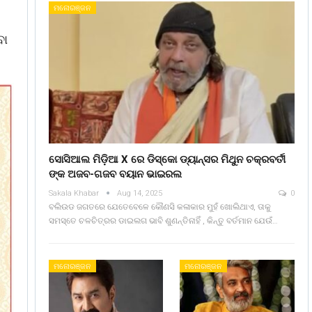
ମନୋରଞ୍ଜନ
ବା
ସୋସିଆଲ ମିଡ଼ିଆ X ରେ ଡିସ୍କୋ ଡ୍ୟାନ୍ସର ମିଥୁନ ଚକ୍ରବର୍ତୀ
ଙ୍କ ଅଜବ-ଗଜବ ବୟାନ ଭାଇରଲ
Sakala Khabar
Aug 14, 2025
0
ବଲିଉଡ ଜଗତରେ ଯେତେବେଳେ କୌଣସି କଳାକାର ମୁହଁ ଖୋଲିଥାଏ, ତାକୁ
ସମସ୍ତେ ଚଳଚିତ୍ରର ଡାଇଲଗ ଭାବି ଶୁଣନ୍ତିନାହିଁ , କିନ୍ତୁ ବର୍ତମାନ ଯେଉଁ…
ମନୋରଞ୍ଜନ
ମନୋରଞ୍ଜନ