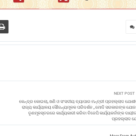
NEXT POST
କେନ୍ଦ୍ର କୋଇଲା, ଖଣି ଓ ସଂସଦୀୟ ବ୍ୟାପାର ମନ୍ତ୍ରୀ ପ୍ରହଲ୍ଲାଦ ଯୋଶୀ
ରାଜ୍ୟ କାର୍ଯ୍ୟାଳୟ ସୌଜନ୍ୟମୂଳକ ପରିଦର୍ଶନ , ମୋଦି ସରକାରଙ୍କ ଯୋଜନ
ତୃଣମୂଳସ୍ତରରେ କାର୍ଯ୍ୟକାରୀ କରିବା ବିଜେପି କାର୍ଯ୍ୟକର୍ତାଙ୍କ ଦାୟୀତ
ପ୍ରହଲ୍ଲାଦ ଯ
More From Aut