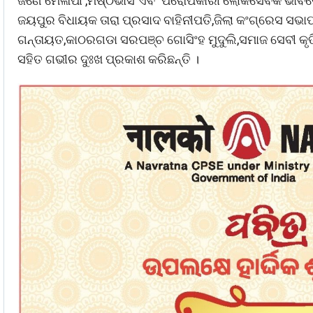
ଜଣେ ମେଳାପୀ ,ମିଷ୍ଠଭାସି ଏବଂ ପରୋପକାରୀ ଲୋକସେବକ ଭାବ
ଜୟପୁର ବିଧାୟକ ତାରା ପ୍ରସାଦ ବାହିନୀପତି,ଜିଲା କଂଗ୍ରେସ ସଭା
ଗନ୍ତାୟତ,କାଠରଗଡା ସରପଞ୍ଚ ଗୋସିଂହ ମୁଦୁଲି,ସମାଜ ସେବୀ କୃ
ସହିତ ଗଭୀର ଦୁଃଖ ପ୍ରକାଶ କରିଛନ୍ତି ।