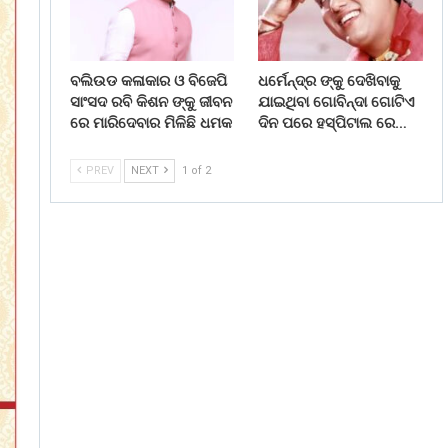
ବଲିଉଡ କଳାକାର ଓ ବିଜେପି
ଧର୍ମେନ୍ଦ୍ର ଙ୍କୁ ଦେଖିବାକୁ
ସାଂସଦ ରବି କିଶନ ଙ୍କୁ ଜୀବନ
ଯାଇଥିବା ଗୋବିନ୍ଦା ଗୋଟିଏ
ରେ ମାରିଦେବାର ମିଳିଛି ଧମକ
ଦିନ ପରେ ହସ୍ପିଟାଲ ରେ…
PREV
NEXT
1 of 2