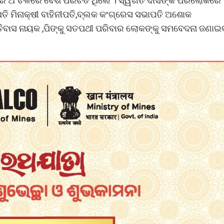
ରେ ଅଂଚଳରେ ବେଶ ପରିଚିତ ଥିଲେ । ସ୍ୱର୍ଗତ ଦାସଙ୍କ ପରଲୋକରେ
ପତି ମିନାକ୍ଷୀ ବାହିନୀପତି,ବ୍ଲକ କଂଗ୍ରେସ ସଭାପତି ଅଶୋକ
ତିବାସ ନାୟକ ,ପିଙ୍କୁ ସତପଥୀ ପରିବାର ଲୋକଙ୍କୁ ସମବେଦନା ଜଣାଇ