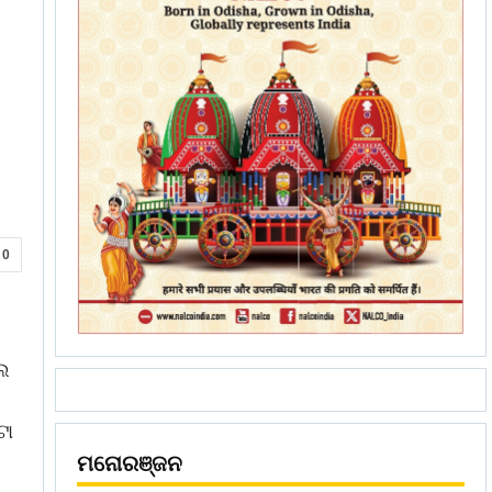
0
େ
ଟା
ମନୋରଞ୍ଜନ