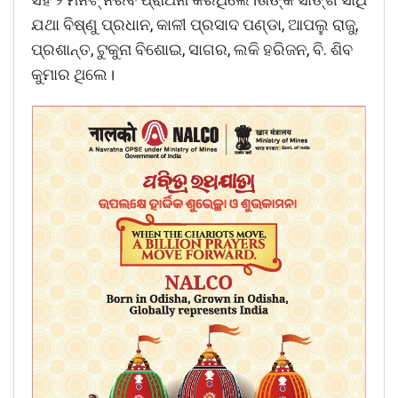
ଯଥା ବିଷ୍ଣୁ ପ୍ରଧାନ, କାଳୀ ପ୍ରସାଦ ପଣ୍ଡା, ଆପଲୁ ରାଜୁ,
ପ୍ରଶାନ୍ତ, ଟୁକୁନା ବିଶୋଇ, ସାଗର, ଲକି ହରିଜନ, ବି. ଶିବ
କୁମାର ଥିଲେ।