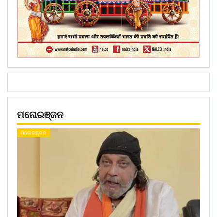
ମନୋରଞ୍ଜନ
ମନୋରଞ୍ଜନ