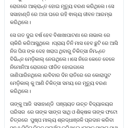
ରୋଗରେ ଆକ୍ରାନ୍ତ ହୋଇ ମୃତ୍ୟୁ ବରଣ କରିଥିଲେ। ସେ
ସସାହାଣ୍ଡି ରେ ଅଜା ଘରେ ରହି ଵାଲ୍ୟ ଜୀବନ ଆରମ୍ଭ
କରିଥିଲେ।
ସେ ଗତ ଦୁଇ ବର୍ଷ ହେବ ବିଶାଖାପାଟଣା ରେ ନାଭାଲ ରେ
ଚାକିରି କରିଆସୁଥିଲେ ।ପ୍ରାୟ ତିନି ମାସ ହେବ ଛୁଟି ରେ ଆସି
ନିଜ ପିତା ଙ୍କ ଦେହ ଖରାପ ଥିବାରୁ ଚିକିତ୍ସା ନିମନ୍ତେ
ବିଭିନ୍ନ ମେଡ଼ିକାଲ୍ ନେଉଥିଲେ।।ସେ ନିଜେ କେତେ ବେଳେ
ନିମୋନିଆ ରୋଗରେ ପୀଡିତ ହୋଇଗଲେ
ଜାଣିପାରିନଥିଲେ।ରବିବାର ଦିନ ରାତିରେ ରେ କୋରାପୁଟ
ମେଡ଼ିକାଲ୍ କୁ ଆଣି ଚିକିତ୍ସା ସମୟ ରେ ମୃତ୍ୟୁ ବରଣ
କରିଥିଲେ।
ତାଙ୍କୁ ଆଜି ସସାହାଣ୍ଡି ପଞ୍ଚାୟତ ଉଚ୍ଚ ବିଦ୍ୟାଳୟର
ପରିସର ରେ ତାଙ୍କ ସାଙ୍ଗ ସାଥି ଓ ଶିକ୍ଷକ ତାଙ୍କ ଫଟୋ
ଚିତ୍ରରେ ପୁଷ୍ପ ମାଲ୍ୟ ଶ୍ରଦ୍ଧାଞ୍ଜଳି ପ୍ରଦାନ କରିବା
ସହ ୨ ମିନିଟ୍ ନିରବ ପ୍ରାର୍ଥନା କରିଥିଲେ।ତାଙ୍କ ସାଙ୍ଗ ସାଥି