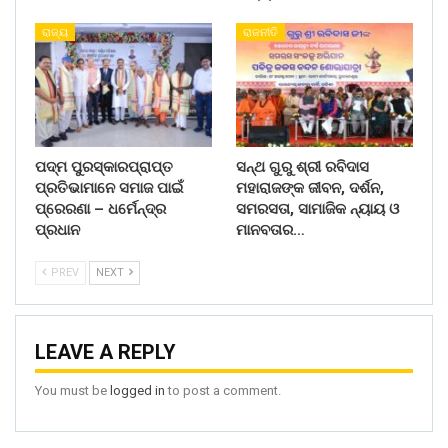
ରାଜ୍ୟ
ରାଜନୀତି
ପଦ୍ମ ପୁରସ୍କାରପ୍ରାପ୍ତ
ସନ୍ଥ ଗୁରୁ ଶ୍ରୀ ରବିଦାସ
ପ୍ରତିଭାମାନେ ସମାଜ ପାଇଁ
ମହାରାଜଙ୍କ ଜୀବନ, ଦର୍ଶନ,
ପ୍ରେରଣା – ଧର୍ମେନ୍ଦ୍ର
ସମରସତା, ସାମାଜିକ ନ୍ୟାୟ ଓ
ପ୍ରଧାନ
ମାନବତାର…
PREV
NEXT
LEAVE A REPLY
You must be
logged in
to post a comment.