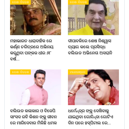
ଦେଶ- ବିଦେଶ
ଦେଶ- ବିଦେଶ
ମହାଭାରତ ଧାରାବାହିକ ରେ
ଦୀପାବଳିରେ ଶେଷ ନିଶ୍ୱାସ
କର୍ଣ୍ଣ ଚରିତ୍ରରେ ଅଭିନୟ
ତ୍ୟାଗ କଲେ ପ୍ରସିଦ୍ଧ
କରୁଥିବା ପଙ୍କଜ ଧୀର ୬୮
ବଲିଉଡ ଅଭିନେତା ଅସରାନି
ବର୍ଷ…
ଦେଶ- ବିଦେଶ
ମନୋରଞ୍ଜନ
ବଲିଉଡ କଳାକାର ଓ ବିଜେପି
ଧର୍ମେନ୍ଦ୍ର ଙ୍କୁ ଦେଖିବାକୁ
ସାଂସଦ ରବି କିଶନ ଙ୍କୁ ଜୀବନ
ଯାଇଥିବା ଗୋବିନ୍ଦା ଗୋଟିଏ
ରେ ମାରିଦେବାର ମିଳିଛି ଧମକ
ଦିନ ପରେ ହସ୍ପିଟାଲ ରେ…