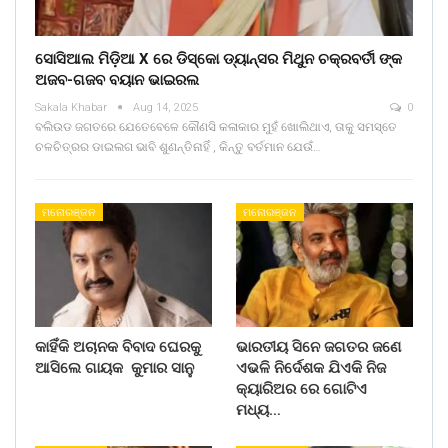
ସୋସିଆଲ ମିଡ଼ିଆ X ରେ ଡିସ୍କୋ ଡ୍ୟାନ୍ସର ମିଥୁନ ଚକ୍ରବର୍ତୀ ଙ୍କ
ଅଜବ-ଗଜବ ବୟାନ ଭାଇରଲ
Sakala Khabar
Aug 14, 2025
0
ବଲିଉଡ ଜଗତରେ ଯେତେବେଳେ କୌଣସି କଳାକାର ମୁହଁ ଖୋଲିଥାଏ, ତାକୁ ସମସ୍ତେ
ଚଳଚିତ୍ରର ଡାଇଲଗ ଭାବି ଶୁଣନ୍ତିନାହିଁ , କିନ୍ତୁ ବର୍ତମାନ ଯେଉଁ…
ମନୋରଞ୍ଜନ
ମନୋରଞ୍ଜନ
କାହିଁକି ଅଚାନକ ବିବାଦ ଘେରକୁ
ଭାରତୀୟ ସିନେ ଜଗତର ଜଣେ
ଆସିଲେ ଗାୟକ କୁମାର ସାନୁ
ଏଭଳି ନିର୍ଦେଶକ ଯିଏକି ନିଜ
କ୍ୟାରିଅର ରେ ଗୋଟିଏ
ମଧ୍ୟ…