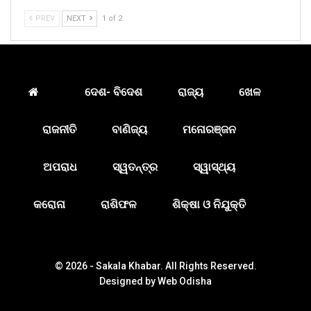
PREV
NEXT
1 of 2
ଦେଶ- ବିଦେଶ
ରାଜ୍ୟ
ଖେଳ
ରାଜନୀତି
ବାଣିଜ୍ୟ
ମନୋରଞ୍ଜନ
ଅପରାଧ
ସ୍ୱତନ୍ତ୍ର
ସ୍ୱାସ୍ଥ୍ୟ
କରୋନା
ରାଶିଫଳ
ଶିକ୍ଷା ଓ ନିଯୁକ୍ତି
© 2026 - Sakala Khabar. All Rights Reserved.
Designed by
Web Odisha