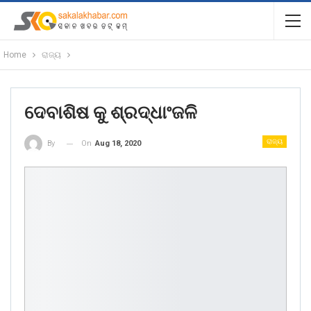
Home
ରାଜ୍ୟ
ଦେବାଶିଷ କୁ ଶ୍ରଦ୍ଧାଂଜଳି
ରାଜ୍ୟ
On
Aug 18, 2020
By