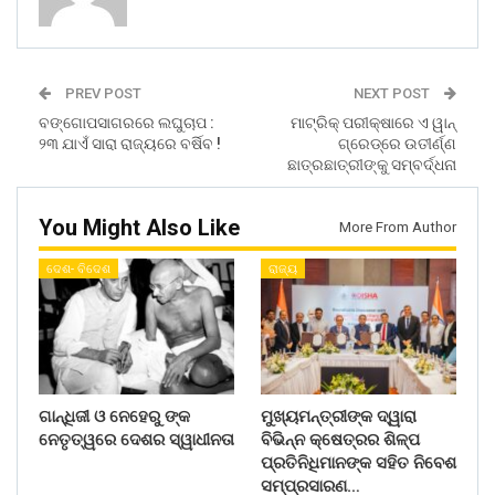
PREV POST
NEXT POST
ବଙ୍ଗୋପସାଗରରେ ଲଘୁଚାପ :
ମାଟ୍ରିକ୍ ପରୀକ୍ଷାରେ ଏ ୱାନ୍
୨୩ ଯାଏଁ ସାରା ରାଜ୍ୟରେ ବର୍ଷିବ !
ଗ୍ରେଡ୍ରେ ଉତୀର୍ଣ୍ଣ
ଛାତ୍ରଛାତ୍ରୀଙ୍କୁ ସମ୍ବର୍ଦ୍ଧନା
You Might Also Like
More From Author
ଦେଶ- ବିଦେଶ
ରାଜ୍ୟ
ଗାନ୍ଧିଜୀ ଓ ନେହେରୁ ଙ୍କ
ମୁଖ୍ୟମନ୍ତ୍ରୀଙ୍କ ଦ୍ୱାରା
ନେତୃତ୍ୱରେ ଦେଶର ସ୍ୱାଧୀନତା
ବିଭିନ୍ନ କ୍ଷେତ୍ରର ଶିଳ୍ପ
ପ୍ରତିନିଧିମାନଙ୍କ ସହିତ ନିବେଶ
ସମ୍ପ୍ରସାରଣ…