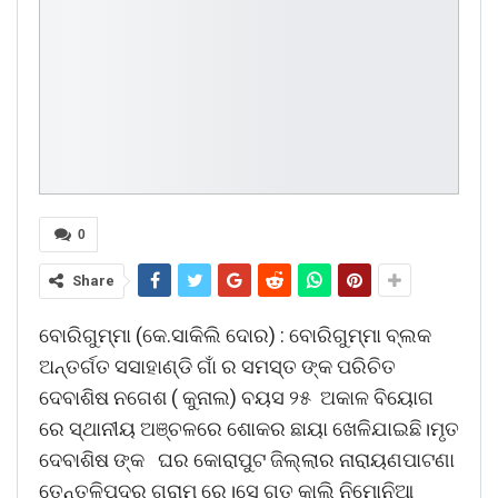
0
Share
ବୋରିଗୁମ୍ମା (କେ.ସାକିଲି ଦୋର) : ବୋରିଗୁମ୍ମା ବ୍ଲକ
ଅନ୍ତର୍ଗତ ସସାହାଣ୍ଡି ଗାଁ ର ସମସ୍ତ ଙ୍କ ପରିଚିତ
ଦେବାଶିଷ ନଗେଶ ( କୁନାଲ) ବୟସ ୨୫ ଅକାଳ ବିୟୋଗ
ରେ ସ୍ଥାନୀୟ ଅଞ୍ଚଳରେ ଶୋକର ଛାୟା ଖେଳିଯାଇଛି।ମୃତ
ଦେବାଶିଷ ଙ୍କ ଘର କୋରାପୁଟ ଜିଲ୍ଲାର ନାରାୟଣପାଟଣା
ତେନ୍ତୁଳିପଦର ଗ୍ରାମ ରେ।ସେ ଗତ କାଲି ନିମୋନିଆ