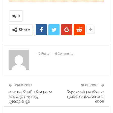
0
Share
0 Posts
0 Comments
PREV POST
NEXT POST
ଆସାମରେ ବିଜେପିର ବିଜୟ ପରେ
ଜିଲ୍ଲା ସ୍ତରୀୟ କୋଭିଡ- ୧୯
ବୈଜୟନ୍ତ ପଣ୍ଡାଙ୍କୁ
ମୁକାବିଲା ଓ ପରିଚାଳନା କମିଟି
ଶୁଭେଚ୍ଛାର ଶୁଅ
ବୈଠକ