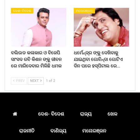
ଦେଶ- ବିଦେଶ
ମନୋରଞ୍ଜନ
ବଲିଉଡ କଳାକାର ଓ ବିଜେପି
ଧର୍ମେନ୍ଦ୍ର ଙ୍କୁ ଦେଖିବାକୁ
ସାଂସଦ ରବି କିଶନ ଙ୍କୁ ଜୀବନ
ଯାଇଥିବା ଗୋବିନ୍ଦା ଗୋଟିଏ
ରେ ମାରିଦେବାର ମିଳିଛି ଧମକ
ଦିନ ପରେ ହସ୍ପିଟାଲ ରେ…
PREV
NEXT
1 of 2
ଦେଶ- ବିଦେଶ
ରାଜ୍ୟ
ଖେଳ
ରାଜନୀତି
ବାଣିଜ୍ୟ
ମନୋରଞ୍ଜନ