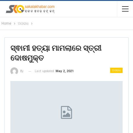
Home
ଅପରାଧ
ସ୍ଵାମୀ ହତ୍ୟା ମାମଲାରେ ସ୍ତ୍ରୀ
ଦୋଷମୁକ୍ତ
ଅପରାଧ
Last updated
May 2, 2021
By