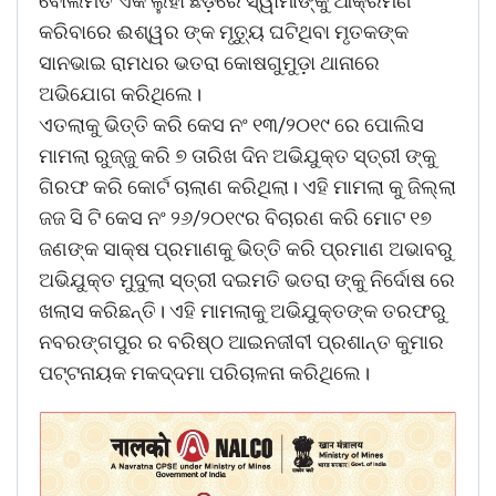
ବୋଲମତି ଏକ ଲୁହା ଛଡ଼ରେ ସ୍ୱାମୀଙ୍କୁ ଆକ୍ରମଣ
କରିବାରେ ଈଶ୍ୱର ଙ୍କ ମୃତ୍ୟୁ ଘଟିଥିବା ମୃତକଙ୍କ
ସାନଭାଇ ରାମଧର ଭତରା କୋଷଗୁମୁଡ଼ା ଥାନାରେ
ଅଭିଯୋଗ କରିଥିଲେ।
ଏତଲାକୁ ଭିତ୍ତି କରି କେସ ନଂ ୧୩/୨୦୧୯ ରେ ପୋଲିସ
ମାମଲା ରୁଜ୍ଜୁ କରି ୭ ତାରିଖ ଦିନ ଅଭିଯୁକ୍ତ ସ୍ତ୍ରୀ ଙ୍କୁ
ଗିରଫ କରି କୋର୍ଟ ଚାଲାଣ କରିଥିଲା। ଏହି ମାମଲା କୁ ଜିଲ୍ଲା
ଜଜ ସି ଟି କେସ ନଂ ୨୬/୨୦୧୯ର ବିଚାରଣ କରି ମୋଟ ୧୭
ଜଣଙ୍କ ସାକ୍ଷ ପ୍ରମାଣକୁ ଭିତ୍ତି କରି ପ୍ରମାଣ ଅଭାବରୁ
ଅଭିଯୁକ୍ତ ମୁଦୁଲା ସ୍ତ୍ରୀ ଦଇମତି ଭତରା ଙ୍କୁ ନିର୍ଦୋଷ ରେ
ଖଲାସ କରିଛନ୍ତି। ଏହି ମାମଲାକୁ ଅଭିଯୁକ୍ତଙ୍କ ତରଫରୁ
ନବରଙ୍ଗପୁର ର ବରିଷ୍ଠ ଆଇନଜୀବୀ ପ୍ରଶାନ୍ତ କୁମାର
ପଟ୍ଟନାୟକ ମକଦ୍ଦମା ପରିଚାଳନା କରିଥିଲେ।