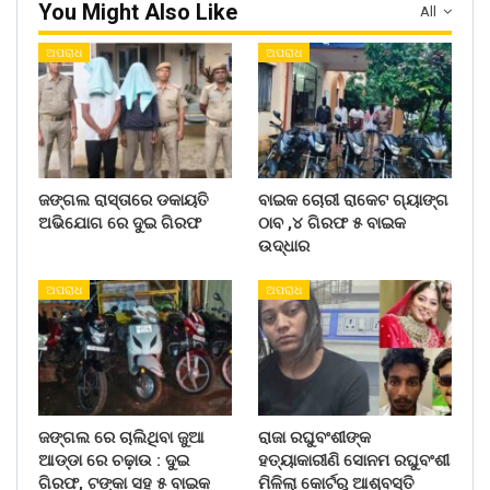
You Might Also Like
All
ଅପରାଧ
ଅପରାଧ
ଜଙ୍ଗଲ ରାସ୍ତାରେ ଡକାୟତି
ବାଇକ ଚୋରୀ ରାକେଟ ଗ୍ୟାଙ୍ଗ
ଅଭିଯୋଗ ରେ ଦୁଇ ଗିରଫ
ଠାବ ,୪ ଗିରଫ ୫ ବାଇକ
ଉଦ୍ଧାର
ଅପରାଧ
ଅପରାଧ
ଜଙ୍ଗଲ ରେ ଚାଲିଥିବା ଜୁଆ
ରାଜା ରଘୁବଂଶୀଙ୍କ
ଆଡ୍ଡା ରେ ଚଢ଼ାଉ : ଦୁଇ
ହତ୍ୟାକାରୀଣି ସୋନମ ରଘୁବଂଶୀ
ଗିରଫ, ଟଙ୍କା ସହ ୫ ବାଇକ
ମିଳିଲା କୋର୍ଟରୁ ଆଶ୍ବସ୍ତି