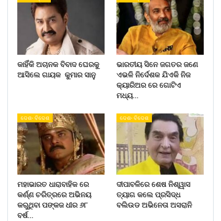
କାହିଁକି ଅଚାନକ ବିବାଦ ଘେରକୁ
ଭାରତୀୟ ସିନେ ଜଗତର ଜଣେ
ଆସିଲେ ଗାୟକ କୁମାର ସାନୁ
ଏଭଳି ନିର୍ଦେଶକ ଯିଏକି ନିଜ
କ୍ୟାରିଅର ରେ ଗୋଟିଏ
ମଧ୍ୟ…
ଦେଶ- ବିଦେଶ
ଦେଶ- ବିଦେଶ
ମହାଭାରତ ଧାରାବାହିକ ରେ
ଦୀପାବଳିରେ ଶେଷ ନିଶ୍ୱାସ
କର୍ଣ୍ଣ ଚରିତ୍ରରେ ଅଭିନୟ
ତ୍ୟାଗ କଲେ ପ୍ରସିଦ୍ଧ
କରୁଥିବା ପଙ୍କଜ ଧୀର ୬୮
ବଲିଉଡ ଅଭିନେତା ଅସରାନି
ବର୍ଷ…