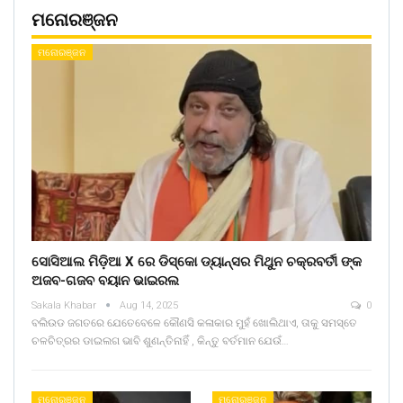
ମନୋରଞ୍ଜନ
ମନୋରଞ୍ଜନ
ସୋସିଆଲ ମିଡ଼ିଆ X ରେ ଡିସ୍କୋ ଡ୍ୟାନ୍ସର ମିଥୁନ ଚକ୍ରବର୍ତୀ ଙ୍କ
ଅଜବ-ଗଜବ ବୟାନ ଭାଇରଲ
Sakala Khabar
Aug 14, 2025
0
ବଲିଉଡ ଜଗତରେ ଯେତେବେଳେ କୌଣସି କଳାକାର ମୁହଁ ଖୋଲିଥାଏ, ତାକୁ ସମସ୍ତେ
ଚଳଚିତ୍ରର ଡାଇଲଗ ଭାବି ଶୁଣନ୍ତିନାହିଁ , କିନ୍ତୁ ବର୍ତମାନ ଯେଉଁ…
ମନୋରଞ୍ଜନ
ମନୋରଞ୍ଜନ