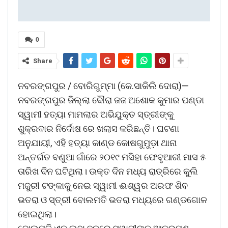
0
Share
ନବରଙ୍ଗପୁର / ବୋରିଗୁମ୍ମା (କେ.ସାକିଲି ଦୋରା)—
ନବରଙ୍ଗପୁର ଜିଲ୍ଲା ଦୌରା ଜଜ ଅଶୋକ କୁମାର ପଣ୍ଡା
ସ୍ୱାମୀ ହତ୍ୟା ମାମଲାର ଅଭିଯୁକ୍ତ ସ୍ତ୍ରୀଙ୍କୁ
ଶୁକ୍ରବାର ନିର୍ଦୋଷ ରେ ଖଲାସ କରିଛନ୍ତି। ଘଟଣା
ଅନୁଯାୟୀ, ଏହି ହତ୍ୟା କାଣ୍ଡ କୋଷଗୁମୁଡ଼ା ଥାନା
ଅନ୍ତର୍ଗତ ବଣୁଆ ଗାଁରେ ୨୦୧୯ ମସିହା ଫେବୃଆରୀ ମାସ ୫
ତାରିଖ ଦିନ ଘଟିଥିଲା। ଉକ୍ତ ଦିନ ମଧ୍ୟ ରାତ୍ରିରେ କୁଲି
ମଜୁରୀ ଟଙ୍କାକୁ ନେଇ ସ୍ୱାମୀ ଈଶ୍ୱର ଅରଫ ଶିବ
ଭତରା ଓ ସ୍ତ୍ରୀ ବୋଲମତି ଭତରା ମଧ୍ୟରେ ଗଣ୍ଡଗୋଳ
ହୋଇଥିଲା।