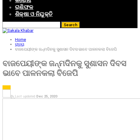
କରୋନା
ରାଶିଫଳ
ଶିକ୍ଷା ଓ ନିଯୁକ୍ତି
Home
ରାଜ୍ୟ
ବାଜପେୟୀଙ୍କ ଜନ୍ମଦିନକୁ ସୁଶାସନ ଦିବସ ଭାବେ ପାଳନକଲା ବିଜେପି
ବାଜପେୟୀଙ୍କ ଜନ୍ମଦିନକୁ ସୁଶାସନ ଦିବସ
ଭାବେ ପାଳନକଲା ବିଜେପି
ରାଜ୍ୟ
By
Last updated
Dec 25, 2020