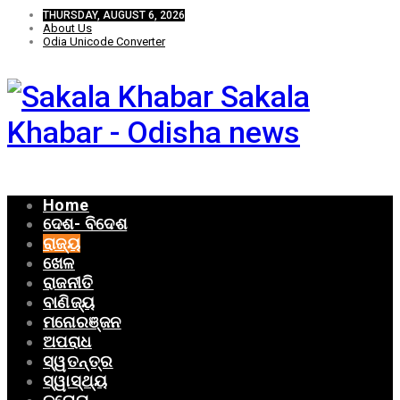
THURSDAY, AUGUST 6, 2026
About Us
Odia Unicode Converter
Sakala
Khabar - Odisha news
Home
ଦେଶ- ବିଦେଶ
ରାଜ୍ୟ
ଖେଳ
ରାଜନୀତି
ବାଣିଜ୍ୟ
ମନୋରଞ୍ଜନ
ଅପରାଧ
ସ୍ୱତନ୍ତ୍ର
ସ୍ୱାସ୍ଥ୍ୟ