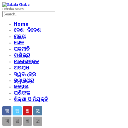
Odisha news
Home
ଦେଶ- ବିଦେଶ
ରାଜ୍ୟ
ଖେଳ
ରାଜନୀତି
ବାଣିଜ୍ୟ
ମନୋରଞ୍ଜନ
ଅପରାଧ
ସ୍ୱତନ୍ତ୍ର
ସ୍ୱାସ୍ଥ୍ୟ
କରୋନା
ରାଶିଫଳ
ଶିକ୍ଷା ଓ ନିଯୁକ୍ତି