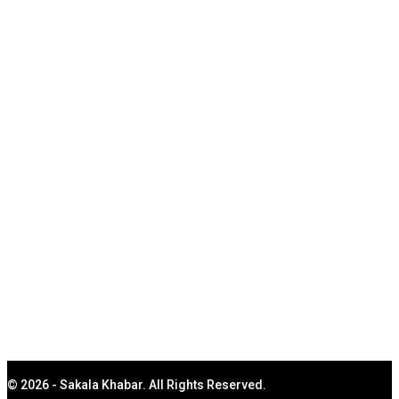
ଦେଶ- ବିଦେଶ
ରାଜ୍ୟ
ଖେଳ
ରାଜନୀତି
ବାଣିଜ୍ୟ
ମନୋରଞ୍ଜନ
ଅପରାଧ
ସ୍ୱତନ୍ତ୍ର
ସ୍ୱାସ୍ଥ୍ୟ
କରୋନା
ରାଶିଫଳ
ଶିକ୍ଷା ଓ ନିଯୁକ୍ତି
© 2026 - Sakala Khabar. All Rights Reserved.