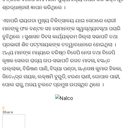
ଶ୍ରଦ୍ଧାଞ୍ଜଳୀ ଜ୍ଞାପନ କରିଥିଲେ ।
ଏହାପରି ରାୟଗଡା ମୁଖ୍ୟ ଚିକିତ୍ସାଳୟ ଯାଇ ସେଠାରେ ରୋଗୀ
ମାନଙ୍କୁ ଫଳ ବଣ୍ଟନ ସହ ସେମାନଙ୍କ ସ୍ୱାସ୍ଥ୍ୟବସ୍ଥା ପଚାରି
ବୁଝିଥିଲେ । ସୁଶାସନ ଦିବସ କାର୍ଯ୍ୟକ୍ରମ ଜିଲ୍ଲା ସଭାପତି ତଥା
ପ୍ରଭାରୀ ଶିବ ପଟ୍ଟନାୟକଙ୍କ ତତ୍ୱାବଧାନରେ ହୋଇଥିଲା ।
ଅନ୍ୟ ମାନଙ୍କ ମଧ୍ୟରେ ବରିଷ୍ଠ ବିଜେପି ନେତା ତଥା ବିଜେପି
କୃଷକ ସେଲର ରାଜ୍ୟ ଉପ-ସଭାପତି ରଜତ ମାଦଳା, ବସନ୍ତ
ଉଲ୍ଲାକା, ବିଭିଷଣ ପାଣି, ବିଦ୍ୟା ପଣ୍ଡା, ସନ୍ତୋଷ କୁମାର ହିକକା,
ଜିତେନ୍ଦ୍ର ନାୟକ, ଲକ୍ଷମି ବୁରୁଡି, ଝରଣା ରାଣୀ, ଗୋପାଳ ପାଢୀ,
ପୋଲ ରାଜୁ, ଅଜୟ ଚୂଲଟେ ପ୍ରମୁଖ ଉପସ୍ଥିତ ଥିଲେ ।
0
Share