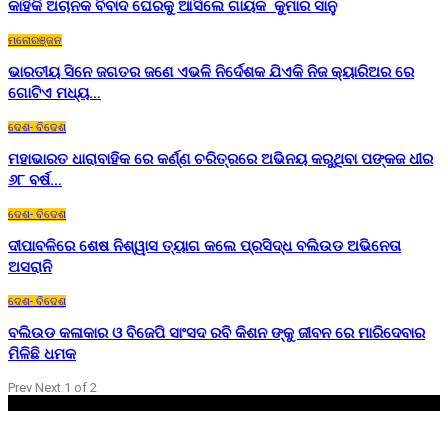
କାହିଁକି ଅଚାନକ ବିବାଦ ଘେରକୁ ଆସିଲେ ଗାୟକ କୁମାର ସାନୁ
ମନୋରଞ୍ଜନ
ଭାରତୀୟ ସିନେ ଜଗତର ଜଣେ ଏଭଳି ନିର୍ଦେଶକ ଯିଏକି ନିଜ କ୍ୟାରିଅର ରେ
ଗୋଟିଏ ମଧ୍ୟ…
ଦେଶ- ବିଦେଶ
ମହାଭାରତ ଧାରାବାହିକ ରେ କର୍ଣ୍ଣ ଚରିତ୍ରରେ ଅଭିନୟ କରୁଥିବା ପଙ୍କଜ ଧୀର
୬୮ ବର୍ଷ…
ଦେଶ- ବିଦେଶ
ଦୀପାବଳିରେ ଶେଷ ନିଶ୍ୱାସ ତ୍ୟାଗ କଲେ ପ୍ରସିଦ୍ଧ ବଲିଉଡ ଅଭିନେତା
ଅସରାନି
ଦେଶ- ବିଦେଶ
ବଲିଉଡ କଳାକାର ଓ ବିଜେପି ସାଂସଦ ରବି କିଶନ ଙ୍କୁ ଜୀବନ ରେ ମାରିଦେବାର
ମିଳିଛି ଧମକ
Prev
Next
1 of 2
Home