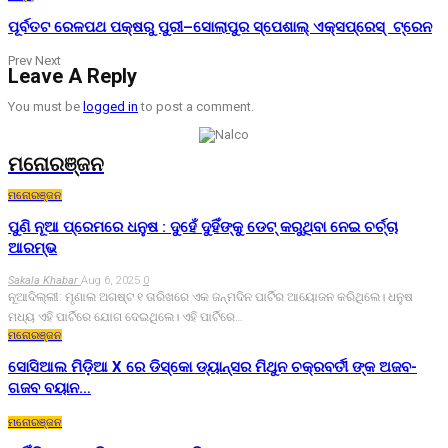
ପୂର୍ବତଟ ରେଳପଥ ପକ୍ଷରୁ ପୁରୀ–ସୋଲାପୁର ସ୍ପେଶାଲ୍ ଏକ୍ସପ୍ରେସ୍ ଟ୍ରେନ
Prev
Next
Leave A Reply
You must be
logged in
to post a comment.
ମନୋରଞ୍ଜନ
ମନୋରଞ୍ଜନ
ପୁଣି ନୂଆ ପ୍ରେମରେ ଧନୁଷ : ଦୁହେଁ ଦୁହିଁଙ୍କୁ ଡେଟ୍ କରୁଥିବା ନେଇ ଚର୍ଚ୍ଚା
ଆରମ୍ଭ
Sakala Khabar
Aug 6, 2025
0
ନୂଆଦିଲ୍ଲୀ: ମୃଣାଲ ଅଗଷ୍ଟ ୧ ତାରିଖରେ ଏକ ଜନ୍ମଦିନ ପାର୍ଟିର ଆୟୋଜନ କରିଥିଲେ। ଧନୁଷ
ମଧ୍ୟ ଏହି ପାର୍ଟିରେ ଯୋଗ ଦେଇଥିଲେ। ଏହି ପାର୍ଟିରେ…
ମନୋରଞ୍ଜନ
ସୋସିଆଲ ମିଡ଼ିଆ X ରେ ଡିସ୍କୋ ଡ୍ୟାନ୍ସର ମିଥୁନ ଚକ୍ରବର୍ତୀ ଙ୍କ ଅଜବ-
ଗଜବ ବୟାନ…
ମନୋରଞ୍ଜନ