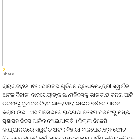
0
Share
ରାୟଗଡା,୨୫ ।୧୨ : ଭାରତର ପୂର୍ବତନ ପ୍ରଧାନମନ୍ତ୍ରୀ ସ୍ୱର୍ଗତ
ଅଟଳ ବିହାରୀ ବାଜପେୟୀଙ୍କ ଜନ୍ମଦିବସକୁ ଭାରତୀୟ ଜନତା ପାର୍ଟି
ତରଫରୁ ସୁଶାସନ ଦିବସ ଭାବେ ସାରା ଭାରତ ବର୍ଷରେ ପାଳନ
କରାଯାଉଛି । ଏହି ଅବସରରେ ରାୟଗଡା ବିଜେପି ତରଫରୁ ମଧ୍ୟ
ସୁଶାସନ ଦିବସ ପାଳିତ ହୋଇଯାଇଛି । ଜିଲ୍ଲା ବିଜେପି
କାର୍ଯ୍ୟାଳୟରେ ସ୍ୱର୍ଗତ ଅଟଳ ବିହାରୀ ବାଜପେୟୀଙ୍କ ଫୋଟ
ଚିତ୍ରରେ ବିଜେପି କର୍ମୀ ମାନେ ପୁଷ୍ପମାଲ୍ୟ ଅର୍ପଣ କରି ଭକ୍ତିପୂତ