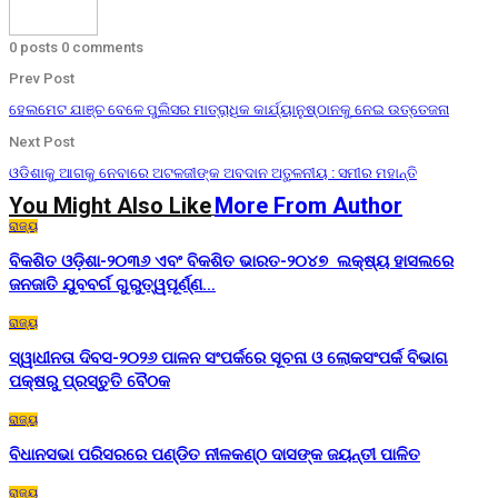
0 posts
0 comments
Prev Post
ହେଲମେଟ ଯାଞ୍ଚ ବେଳେ ପୁଲିସର ମାତ୍ରାଧିକ କାର୍ଯ୍ୟାନୁଷ୍ଠାନକୁ ନେଇ ଉତ୍ତେଜନା
Next Post
ଓଡିଶାକୁ ଆଗକୁ ନେବାରେ ଅଟଳଜୀଙ୍କ ଅବଦାନ ଅତୁଳନୀୟ : ସମୀର ମହାନ୍ତି
You Might Also Like
More From Author
ରାଜ୍ୟ
ବିକଶିତ ଓଡ଼ିଶା-୨୦୩୬ ଏବଂ ବିକଶିତ ଭାରତ-୨୦୪୭ ଲକ୍ଷ୍ୟ ହାସଲରେ
ଜନଜାତି ଯୁବବର୍ଗ ଗୁରୁତ୍ୱପୂର୍ଣ୍ଣ…
ରାଜ୍ୟ
ସ୍ୱାଧୀନତା ଦିବସ-୨୦୨୬ ପାଳନ ସଂପର୍କରେ ସୂଚନା ଓ ଲୋକସଂପର୍କ ବିଭାଗ
ପକ୍ଷରୁ ପ୍ରସ୍ତୁତି ବୈଠକ
ରାଜ୍ୟ
ବିଧାନସଭା ପରିସରରେ ପଣ୍ଡିତ ନୀଳକଣ୍ଠ ଦାସଙ୍କ ଜୟନ୍ତୀ ପାଳିତ
ରାଜ୍ୟ