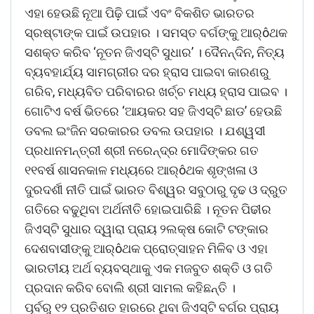
ଏହା ହେଉଛି ନୂଆ ପିଢ଼ି ପାଇଁ ଏବଂ ବିକଶିତ ଭାରତର
ସ୍ରଷ୍ଟାଙ୍କ ପାଇଁ ଉପହାର । ସମସ୍ତ ବର୍ଗଙ୍କୁ ଆର୍ôଥକ
ସଶକ୍ତ କରିବ ‘ନୂତନ ଜିଏସ୍‌ଟି ସୁଧାର’ । ଦୈନନ୍ଦିନ, ନିତ୍ୟ
ବ୍ୟବହାର୍ଯ୍ୟ ସାମଗ୍ରୀର ଦର ହ୍ରାସ ପାଇବା କାରଣରୁ
ଗରିବ, ମଧ୍ୟବିତ ପରିବାରର ଖର୍ଚ୍ଚ ମଧ୍ୟ ହ୍ରାସ ପାଇବ ।
ଗୋଟିଏ ବର୍ଷ ଭିତରେ ‘ଆୟକର ସହ ଜିଏସ୍‌ଟି ଛାଡ’ ହେଉଛି
ଡବଲ ଇଂଜିନ ସରକାରର ଡବଲ ଉପହାର । ଯଶ୍ୱସୀ
ପ୍ରଧାନମନ୍ତ୍ରୀ ଶ୍ରୀ ନରେନ୍ଦ୍ର ମୋଦିଙ୍କର ଗତ
୧୧ବର୍ଷ ଶାସନକାଳ ମଧ୍ୟରେ ଆର୍ôଥକ ଶୃଙ୍ଖଳା ଓ
ଦୁରଦର୍ଶୀ ନୀତି ପାଇଁ ଭାରତ ବିଶ୍ୱର ସବୁଠାରୁ ଦୃଢ ଓ ଦ୍ରୁତ
ଗତିରେ ବଢୁଥିବା ଅର୍ଥନୀତି ହୋଇପାରିଛି । ନୂତନ ପିଢୀର
ଜିଏସ୍‌ଟି ସୁଧାର ଦ୍ୱାରା ପ୍ରାୟ ୨ଲକ୍ଷ କୋଟି ଟଙ୍କାର
ଦେଶବାସୀଙ୍କୁ ଆର୍ôଥକ ପ୍ରୋତ୍ସାହନ ମିଳିବ ଓ ଏହା
ଭାରତୀୟ ଅର୍ଥ ବ୍ୟବସ୍ଥାକୁ ଏକ ମଜବୁତ ଶକ୍ତି ଓ ଗତି
ପ୍ରଦାନ କରିବ ବୋଲି ଶ୍ରୀ ସାମଲ କହିଛନ୍ତି ।
ପୂର୍ବରୁ ୧୨ ପ୍ରତିଶତ ହାରରେ ଥିବା ଜିଏସ୍‌ଟି ବର୍ଗର ପ୍ରାୟ