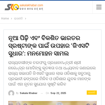
Home
ରାଜନୀତି
ନୂଆ ପିଢ଼ି ଏବଂ ବିକଶିତ ଭାରତର
ସ୍ରଷ୍ଟାଙ୍କ ପାଇଁ ଉପହାର ‘ଜିଏସଟି
ସୁଧାର’: ମନମୋହନ ସାମଲ
ରାଜ୍ୟବାସୀଙ୍କ ତରଫରୁ ପ୍ରଧାନମନ୍ତ୍ରୀ ଶ୍ରୀ
ନରେନ୍ଦ୍ର ମୋଦିଙ୍କୁ କୃତଜ୍ଞତା ତଥା ଧନ୍ୟବାଦ ଜଣାଇଲେ
ରାଜ୍ୟ ସଭାପତି ଜିଏସଟି ସୁଧାର ଲାଭ ଓଡିଶାକୁ ସବୁଠାରୁ
ପ୍ରଭାବୀ ଢଙ୍ଗରେ ମିଳିବ ଓ ଓଡିଶାର ଯୁବକ ମାନଙ୍କ
ପାଇଁ ଏହା ନୂତନ ସୁଯୋଗ ସୃଷ୍ଟି କରିବ
ରାଜନୀତି
On
Sep 22, 2025
By
Sakala Khabar