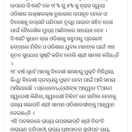
ଉପରେ ଜିଏସଟି ଦର ୧୮% ରୁ ୫% କୁ ହ୍ରାସ ଦ୍ୱାରା
ଓଡିଶାର ଲକ୍ଷଲକ୍ଷ ବୁଣାକାର ଉପକୃତ ହେବେ ଓ
ବିଦେଶକୁ ରପ୍ତାନି ପରିମାଣ ବୃଦ୍ଧି ପାଇବା ସହିତ ଦେଶ
ପାଇଁ ବୈଦେଶିକ ମୁଦ୍ରା ଆଣିବାରେ ସହାୟକ ହେବ ।
ଜିଏସଟି ସୁଧାର ଲାଭ ଓଡିଶାକୁ ସବୁଠାରୁ ପ୍ରଭାବୀ
ଢଙ୍ଗରେ ମିଳିବ ଓ ଓଡିଶାର ଯୁବକ ମାନଙ୍କ ପାଇଁ ଏହା
ନୂତନ ସୁଯୋଗ ସୃଷ୍ଟି କରିବ ବୋଲି ଶ୍ରୀ ସାମଲ କହିଛନ୍ତି
।
୭୮ ବର୍ଷ ପୂର୍ବେ ଆମକୁ ବିଦେଶୀ ଶାସନରୁ ମୁକ୍ତି ମିଳିଥିଲା,
କିନ୍ତୁ ବିଦେଶୀ ଦ୍ରବ୍ୟରୁ ମୁକ୍ତ ହେବା ପାଇଁ ଆଜି ସମୟ
ଆସିଯାଇଛି । ପ୍ରଧାନମନ୍ତ୍ରୀଙ୍କ ଆହ୍ୱାନ \”ଆମେ
ସ୍ୱଦେଶୀ କିଣିବା, ସ୍ୱଦେଶୀ ବିକିବା’ ରେ ସାମିଲ ହେବାକୁ
ରାଜ୍ୟ ସଭାପତି ଶ୍ରୀ ସାମଲ ଓଡିଶାବାସୀଙ୍କୁ ଆହ୍ୱାନ
ଦେଇଛନ୍ତି ।
ଏହି ଅବସରରେ ରାଜ୍ୟ ଉପସଭାପତି ଶ୍ରୀ ବିରଂଚି
ନାରାୟଣ ତ୍ରିପାଠୀ, ରାଜ୍ୟ ମୁଖପାତ୍ର ସୁଦୀପ୍ତ ରାୟ,