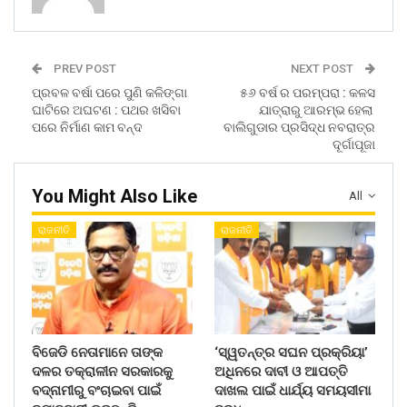
PREV POST
NEXT POST
ପ୍ରବଳ ବର୍ଷା ପରେ ପୁଣି କଳିଙ୍ଗା
୫୬ ବର୍ଷ ର ପରମ୍ପରା : କଳସ
ଘାଟିରେ ଅଘଟଣ : ପଥର ଖସିବା
ଯାତ୍ରାରୁ ଆରମ୍ଭ ହେଲା
ପରେ ନିର୍ମାଣ କାମ ବନ୍ଦ
ବାଲିଗୁଡାର ପ୍ରସିଦ୍ଧ ନବରାତ୍ର
ଦୂର୍ଗାପୂଜା
You Might Also Like
All
ରାଜନୀତି
ରାଜନୀତି
ବିଜେଡି ନେତାମାନେ ତାଙ୍କ
‘ସ୍ୱତନ୍ତ୍ର ସଘନ ପ୍ରକ୍ରିୟା’
ଦଳର ତକ୍ରାଳୀନ ସରକାରକୁ
ଅଧିନରେ ଦାବୀ ଓ ଆପତ୍ତି
ବଦ୍ନାମୀରୁ ବଂଚାଇବା ପାଇଁ
ଦାଖଲ ପାଇଁ ଧାର୍ଯ୍ୟ ସମୟସୀମା