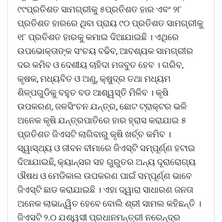
୯୯ପ୍ରତିଶତ ସାମଗ୍ରୀକୁ ୫ପ୍ରତିଶତ ହାର ଏବଂ ୨୮
ପ୍ରତିଶତ ହାରରେ ଥିବା ପ୍ରାୟ ୯୦ ପ୍ରତିଶତ ସାମଗ୍ରୀକୁ
୧୮ ପ୍ରତିଶତ ହାରକୁ କମାଇ ଦିଆଯାଇଛି । ଏଥିରେ
ଉପଭୋକ୍ତାଙ୍କ ସଂଚୟ ବଢିବ, ଆବଶ୍ୟକ ସାମଗ୍ରୀର
ଦର କମିବ ଓ ଦେଶୀୟ ଚାହିଦା ମଜବୁତ ହେବ । ଗରିବ,
କୃଷକ, ମଧ୍ୟବିତ ଓ ଅଣୁ, କ୍ଷୁଦ୍ର ତଥା ମଧ୍ୟମ
ଶିଳ୍ପଗୁଡିକୁ ବହୁତ ବଡ ଆଶ୍ୱସ୍ତି ମିଳିବ । କୃଷି
ଉପକରଣ, ଜଳସିଂଚନ ଯନ୍ତ୍ର, ଛୋଟ ଟ୍ରାକ୍ଟର ଭଳି
ଅନେକ କୃଷି ଯନ୍ତ୍ରପାତିରେ ହାର ହ୍ରାସ କରାଯାଇ ୫
ପ୍ରତିଶତ ଜିଏସଟି ଲାଗିବାରୁ କୃଷି ଖର୍ଚ୍ଚ କମିବ ।
ସ୍ୱାସ୍ଥ୍ୟ ଓ ଜୀବନ ବୀମାରେ ଜିଏସ୍‌ଟି ସମ୍ପୂର୍ଣ୍ଣ ହଟାଇ
ଦିଆଯାଇଛି, କ୍ୟାନ୍ସର ସହ ଗୁରୁତର ଅନ୍ୟ ଦୂରାରୋଗ୍ୟ
ଔଷଧ ଓ ମେଡିକାଲ ଉପକରଣ ପାଇଁ ସମ୍ପୂର୍ଣ୍ଣ ଭାବେ
ଜିଏସ୍‌ଟି ଛାଡ କରାଯାଇଛି । ଏହା ଦ୍ୱାରା ସାଧାରଣ ଜନତା
ଅନେକ ଲାଭାନ୍ୱିତ ହେବେ ବୋଲି ଶ୍ରୀ ସାମଲ କହିଛନ୍ତି ।
ଜିଏସଟି ୨.୦ ଯଶ୍ୱସୀ ପ୍ରଧାନମନ୍ତ୍ରୀ ନରେନ୍ଦ୍ର