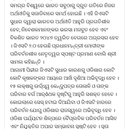
ସମଗ୍ର ବିଶ୍ୱରେ ଭାରତ ସବୁଠାରୁ ଦ୍ରୁତ ଗତିରେ ନିଜର
ଅର୍ଥନୀତିକୁ ସଜାଡିବାରେ ସମର୍ଥ ହୋଇଛି । ଏହି ଜିଏସଟି
ସୁଧାର ଦ୍ୱାରା ଭାରତର ଅର୍ଥନୀତି ଆହୁରି ପ୍ରଗତିଶୀଳ
ହେବ, ନିବେଶକମାନଙ୍କର ଭରସା ମଜବୁତ ହେବ ଏବଂ
ବିକଶିତ ଭାରତ ୨୦୪୭ ତ୍ୱରିତ ବେଗରେ ଅଗ୍ରସର ହେବ
। ଜିଏସଟି ୨.୦ ହେଉଛି ପ୍ରଧାନମନ୍ତ୍ରୀ ମୋଦୀଙ୍କ
ପରିବର୍ତନଶୀଳ ନେତୃତ୍ୱର ସ୍ପଷ୍ଟ ପ୍ରମାଣ ବୋଲି ଶ୍ରୀ
ସାମଲ କହିଛନ୍ତି ।
ଆଗାମୀ ପିଢୀର ଜିଏସଟି ସୁଧାର କାରଣରୁ ଓଡିଶାର କୋଟି
କୋଟି କୃଷକଙ୍କର ଆୟରେ ଆଖି ଦୃଶିଆ ଅଭିବୃଦ୍ଧି ହେବ ।
୧୫ ଲକ୍ଷରୁ ଉର୍ଦ୍ଧ୍ୱ କେନ୍ଦୁପତ୍ର ତୋଳାଳି ଓ ତାଙ୍କ
ପରିବାର ବର୍ଗ ଆର୍ôଥକ ଦୃଷ୍ଟିରୁ ଆହୁରି ସଶକ୍ତ ହେବେ ।
କୋଇଲାରେ ସେସ୍ ହଟାଇ ଦିଆଯିବା ଓ ଜିଏସଟି ହାରରେ
ପରିବର୍ତନ ଯୋଗୁ ଓଡିଶାର ରାଜସ୍ୱରେ ଅଭିବୃଦ୍ଧି ହେବ ।
ଓଡିଶା ପର୍ଯ୍ୟଟନ ଶିଳ୍ପରେ ବୈପ୍ଲବିକ ପରିବର୍ତନ ଆସିବ
ଏବଂ ନିଯୁକ୍ତିର ଅପାର ସମ୍ଭାବନା ସୃଷ୍ଟି ହେବ । ସୂତା