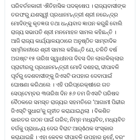
ପରିବର୍ତନକାରୀ ଐତିହାସିକ ପଦକ୍ଷେପ । ରାଜ୍ୟବାସୀଙ୍କ
ତରଫରୁ ଯଶସ୍ୱୀ ପ୍ରଧାନମନ୍ତ୍ରୀ ଶ୍ରୀ ନରେନ୍ଦ୍ର
ମୋଦିଙ୍କୁ କୃତଜ୍ଞତା ତଥା ଧନ୍ୟବାଦ ଜ୍ଞାପନ କରୁଛି ବୋଲି
ରାଜ୍ୟ ସଭାପତି ଶ୍ରୀ ମନମୋହନ ସାମଲ କହିଛନ୍ତି ।
ଆଜି ରାଜ୍ୟ କାର୍ଯ୍ୟାଳୟଠାରେ ଅନୁଷ୍ଠିତ ସାମ୍ବାଦିକ
ସମ୍ମିଳନୀରେ ଶ୍ରୀ ସାମଲ କହିଛନ୍ତି ଯେ, ଚଳିତି ବର୍ଷ
ଅଗଷ୍ଟ ୧୫ ତାରିଖ ସ୍ୱାଧୀନତା ଦିବସ ଦିନ ଲାଲକିଲ୍ଲାର
ପ୍ରାଚୀରରୁ ପ୍ରଧାନମନ୍ତ୍ରୀ ମୋଦି ଦଶହରା, ଦୀପାବଳି
ପୂର୍ବରୁ ଦେଶବାସୀଙ୍କୁ ଜିଏସଟି ଉପହାର ଦେବାପାଇଁ
ଘୋଷଣା କରିଥଲେ । ଏହି ପରିପ୍ରେକ୍ଷୀରେ ଗତ
ସେପ୍ଟେମ୍ବର ୩ତାରିଖ ଦିନ ୫୬ ତମ ଜିଏସଟି ପରିଷଦ
ବୈଠକରେ ସମସ୍ତ ରାଜ୍ୟର ସହମତିରେ ‘ଆଗାମୀ ପିଢୀର
ଜିଏସ୍‌ଟି ସୁଧାର’କୁ ଗୃହୀତ କରାଯାଇଥିଲା । ବିକଶିତ
ଭାରତର ଗଠନ ପାଇଁ ଗରିବ, ନିମ୍ନ ମଧ୍ୟବିତ, ମଧ୍ୟବିତ
ବର୍ଗକୁ ପ୍ରାଧାନ୍ୟ ଦେଇ ବିରାଟ ଆର୍ôଥକ ସଂସ୍କାର
କରାଯାଇଛି । ଏହା କେବଳ ଦୀପାବଳି ଉପହାର ନୁହେଁ, ବରଂ