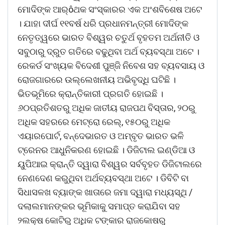
ମୋଦିଙ୍କ ଆର୍ôଥକ ସଂସ୍କାରର ଏକ ଅଂଶବିଶେଷ ଅଟେ
। ଯାହା ଦୀର୍ଘ ୧୧ବର୍ଷ ଧରି ପ୍ରଧାନମନ୍ତ୍ରୀ ମୋଦିଙ୍କ
ନେତୃତ୍ୱରେ ଭାରତ ବିଶ୍ୱର ଚତୁର୍ଥ ବୃହତମ ଅର୍ଥନୀତି ଓ
ସବୁଠାରୁ ଦ୍ରୁତ ଗତିରେ ବଢୁଥିବା ଅର୍ଥ ବ୍ୟବସ୍ଥା ଅଟେ ।
ରେକର୍ଡ ସଂଖ୍ୟକ ବିଦେଶୀ ପୁଞ୍ଜି ନିବେଶ ସହ ବ୍ୟବସାୟ ଓ
ରୋଜଗାରରେ ଉଲ୍ଲେଖନୀୟ ଅଭିବୃଦ୍ଧି ଘଟିଛି ।
ଭିତଭୂମିରେ କ୍ରାନ୍ତିକାରୀ ପ୍ରଗତି ହୋଇଛି ।
୬୦ପ୍ରତିଶତରୁ ଅଧିକ ଜାତୀୟ ରାଜପଥ ବିସ୍ତାର, ୨୦ରୁ
ଅଧିକ ସହରରେ ମେଟ୍ରୋ ରେଲ୍‌, ୧୫୦ରୁ ଅଧିକ
ଏୟାରପୋର୍ଟ, ବନ୍ଦେଭାରତ ଓ ଅମ୍ବୃତ ଭାରତ ଭଳି
ଟ୍ରେନର ଆଧୁନିକରଣ ହୋଇଛି । ଡିଜିଟାଲ ଇଣ୍ଡିଆ ଓ
ୟୁପିଆଇ କ୍ରାନ୍ତି ଦ୍ୱାରା ବିଶ୍ୱର ସର୍ବବୃହତ ଡିଜିଟାଲରେ
ନେଣଦେଣ କରୁଥିବା ଅର୍ଥବ୍ୟବସ୍ଥା ଅଟେ । ଡିବିଟି ବା
ସିଧାସଳଖ ବ୍ୟାଙ୍କ ଖାତାରେ ଜମା ଦ୍ୱାରା ମଧ୍ୟସ୍ଥି /
ଦଲାଲମାନଙ୍କର ଭୂମିକାକୁ ସମାପ୍ତ କରାଯିବା ସହ
୨ଲକ୍ଷ କୋଟିରୁ ଅଧିକ ଟଙ୍କାର ରାଜକୋଷରୁ