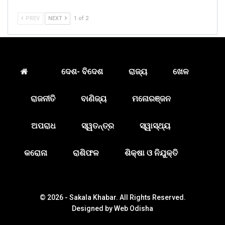
PREV
NEXT
1 of 2
ଦେଶ- ବିଦେଶ
ରାଜ୍ୟ
ଖେଳ
ରାଜନୀତି
ବାଣିଜ୍ୟ
ମନୋରଞ୍ଜନ
ଅପରାଧ
ସ୍ୱତନ୍ତ୍ର
ସ୍ୱାସ୍ଥ୍ୟ
କରୋନା
ରାଶିଫଳ
ଶିକ୍ଷା ଓ ନିଯୁକ୍ତି
© 2026 - Sakala Khabar. All Rights Reserved.
Designed by
Web Odisha