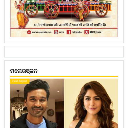
ମନୋରଞ୍ଜନ
ମନୋରଞ୍ଜନ