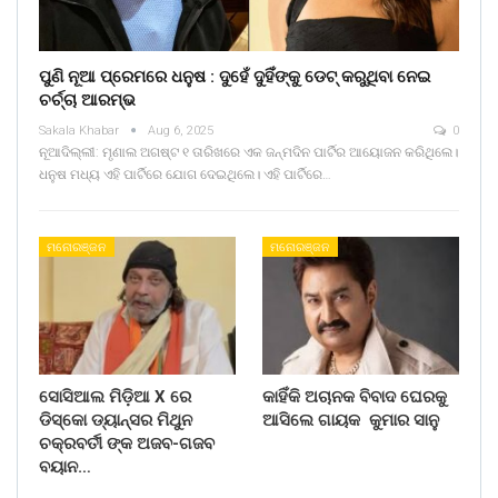
ପୁଣି ନୂଆ ପ୍ରେମରେ ଧନୁଷ : ଦୁହେଁ ଦୁହିଁଙ୍କୁ ଡେଟ୍ କରୁଥିବା ନେଇ
ଚର୍ଚ୍ଚା ଆରମ୍ଭ
Sakala Khabar
Aug 6, 2025
0
ନୂଆଦିଲ୍ଲୀ: ମୃଣାଲ ଅଗଷ୍ଟ ୧ ତାରିଖରେ ଏକ ଜନ୍ମଦିନ ପାର୍ଟିର ଆୟୋଜନ କରିଥିଲେ।
ଧନୁଷ ମଧ୍ୟ ଏହି ପାର୍ଟିରେ ଯୋଗ ଦେଇଥିଲେ। ଏହି ପାର୍ଟିରେ…
ମନୋରଞ୍ଜନ
ମନୋରଞ୍ଜନ
ସୋସିଆଲ ମିଡ଼ିଆ X ରେ
କାହିଁକି ଅଚାନକ ବିବାଦ ଘେରକୁ
ଡିସ୍କୋ ଡ୍ୟାନ୍ସର ମିଥୁନ
ଆସିଲେ ଗାୟକ କୁମାର ସାନୁ
ଚକ୍ରବର୍ତୀ ଙ୍କ ଅଜବ-ଗଜବ
ବୟାନ…