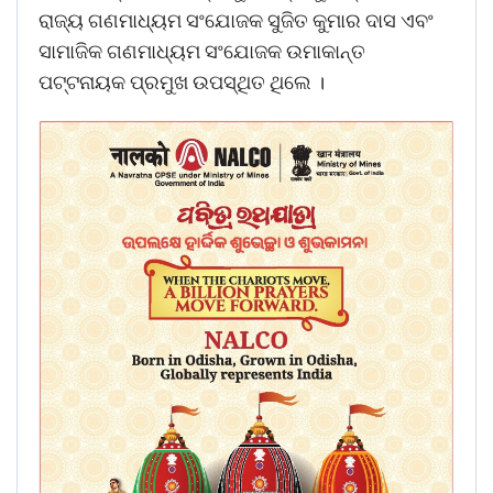
ରାଜ୍ୟ ଗଣମାଧ୍ୟମ ସଂଯୋଜକ ସୁଜିତ କୁମାର ଦାସ ଏବଂ
ସାମାଜିକ ଗଣମାଧ୍ୟମ ସଂଯୋଜକ ଉମାକାନ୍ତ
ପଟ୍ଟନାୟକ ପ୍ରମୁଖ ଉପସ୍ଥିତ ଥିଲେ ।