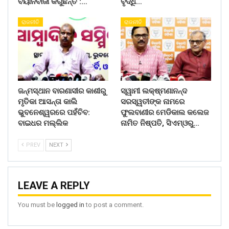
ବୟାନବାଜୀ କରୁଛନ୍ତି :…
ବୃଦ୍ଧି…
ରାଜନୀତି
ରାଜନୀତି
ଜନ୍ମସ୍ଥାନ ବାରଣାସୀର କାଶୀରୁ
ସ୍ୱାମୀ ଲକ୍ଷ୍ମଣାନନ୍ଦ
ମୃତିକା ଆସନ୍ତା କାଲି
ସରସ୍ୱତୀଙ୍କ ନାମରେ
ଭୁବନେଶ୍ୱରରେ ପହଁଚିବ:
ଫୁଲବାଣୀର ମେଡିକାଲ କଲେଜ
ବାଇଧର ମଲ୍ଲିକ
ନାମିତ ନିଷ୍ପତି, ସିଏମ୍‌ଓରୁ…
PREV
NEXT
LEAVE A REPLY
You must be
logged in
to post a comment.