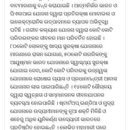
ବାଟମାରଣାକୁ ବନ୍ଦ କରାଯାଇଛି । ଆତ୍ମନିର୍ଭର ଭାରତ ଓ
ପିଏଲଆଇ ଯୋଜନା ଦ୍ୱାରା ପ୍ରତିରକ୍ଷା ମୋବାଇଲ ଓ
ଇଲେକ୍ଟ୍ରୋନିକ ଉତ୍ପାଦନରେ ବ୍ୟାପକ ଅଭିବୃଦ୍ଧି
ଘଟିଛି । ଗରୀବ କଲ୍ୟାଣ ଯୋଜନା ଦ୍ୱାରା କୋଟି କୋଟି
ପରିବାରଙ୍କର ଜୀବନର ମାନ ପରିବର୍ତିତ ହୋଇଛି ।
୮୦କୋଟି ଲୋକଙ୍କୁ ଖାଦ୍ୟ ସୁରକ୍ଷା ଯୋଜନାରେ
ମାଗଣାରେ ରାସନ ଯୋଗାଣ, ୫୦କୋଟି ନାଗରିକଙ୍କୁ
ଆୟୁଷ୍ମାନ ଭାରତ ଯୋଜନାରେ ସ୍ୱାସ୍ଥ୍ୟ ସୁରକ୍ଷା
ଯୋଗାଇ ଦେବା, କୋଟି କୋଟି ପରିବାରକୁ ଉଜ୍ଜ୍ୱଳା
ଯୋଜନାରେ ରୋଷେଇ ଗ୍ୟାସ ଓ ପ୍ରଧାନମନ୍ତ୍ରୀ ଆବାସ
ଯୋଜନାର ଲାଭ ପାଇପାରିଛନ୍ତି । ୧୪କୋଟି ଶୌଚାଳୟ
ଦ୍ୱାରା ସ୍ୱଚ୍ଛତା ଓ ସମ୍ମାନଜନକ ଜୀବନଯାପନର
ବ୍ୟବସ୍ଥା ହୋଇପାରିଛି । ଷ୍ଟାର୍ଟଅପ୍ ଇଣ୍ଡିଆ ଓ ମୁଦ୍ରା
ଯୋଜନାରେ ଉଦ୍ୟମୀମାନଙ୍କୁ ନୂଆ ଶକ୍ତି ମିଳିଛି ଓ
ଶହେରୁ ଅଧିକ ୟୁନିକର୍ଣ୍ଣ ଉଦ୍ୟୋଗୀ ଭାରତରେ
ପ୍ରତିଷ୍ଠିତ ହୋଇଛନ୍ତି । କୋଭିଡ ମହାମାରୀ ପରେ