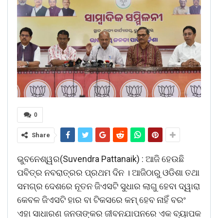
0
Share
ଭୁବନେଶ୍ୱର(Suvendra Pattanaik) : ଆଜି ହେଉଛି
ପବିତ୍ର ନବରାତ୍ରର ପ୍ରଥମ ଦିନ । ଆଜିଠାରୁ ଓଡିଶା ତଥା
ସମଗ୍ର ଦେଶରେ ନୂତନ ଜିଏସଟି ସୁଧାର ଲାଗୁ ହେବା ଦ୍ୱାରା
କେବଳ ଜିଏସଟି ହାର ବା ଟିକସରେ କମ୍ ହେବ ନାହିଁ ବରଂ
ଏହା ସାଧାରଣ ଜନତାଙ୍କର ଜୀବନଯାପନରେ ଏକ ବ୍ୟାପକ