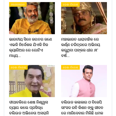
ମନୋରଞ୍ଜନ
ଦେଶ- ବିଦେଶ
ଭାରତୀୟ ସିନେ ଜଗତର ଜଣେ
ମହାଭାରତ ଧାରାବାହିକ ରେ
ଏଭଳି ନିର୍ଦେଶକ ଯିଏକି ନିଜ
କର୍ଣ୍ଣ ଚରିତ୍ରରେ ଅଭିନୟ
କ୍ୟାରିଅର ରେ ଗୋଟିଏ
କରୁଥିବା ପଙ୍କଜ ଧୀର ୬୮
ମଧ୍ୟ…
ବର୍ଷ…
ଦେଶ- ବିଦେଶ
ଦେଶ- ବିଦେଶ
ଦୀପାବଳିରେ ଶେଷ ନିଶ୍ୱାସ
ବଲିଉଡ କଳାକାର ଓ ବିଜେପି
ତ୍ୟାଗ କଲେ ପ୍ରସିଦ୍ଧ
ସାଂସଦ ରବି କିଶନ ଙ୍କୁ ଜୀବନ
ବଲିଉଡ ଅଭିନେତା ଅସରାନି
ରେ ମାରିଦେବାର ମିଳିଛି ଧମକ