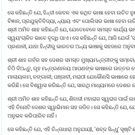
ସେ କହିଛନ୍ତି ଯେ, ହିନ୍ଦୀ କେବଳ ଏକ କଥିତ ଭାଷା ହେବା ଉଚିତ ନୁହ
ବିଜ୍ଞାନ, ପ୍ରଯୁକ୍ତିବିଦ୍ୟା, ନ୍ୟାୟ ଏବଂ ପୋଲିସର ଭାଷା ହେବା ଉ
ଶ୍ରୀ ଅମିତ ଶାହ କହିଛନ୍ତି ଯେ, ଯେତେବେଳେ ସମସ୍ତ କାର୍ଯ୍ୟ
ସ୍ୱୟଂଚାଳିତ ଭାବେ ବୃଦ୍ଧି ପାଏ। ସେ କହିଛନ୍ତି ଯେ, ଆଜି ଯେଉ
ପ୍ରଣାଳୀ, ଯାହା ହିନ୍ଦୀରୁ ଭାରତର ଅନ୍ୟ ଭାଷାକୁ ସହଜରେ ଅନୁବ
ଶ୍ରୀ ଶାହ ଗର୍ବର ସହ ଦେଶର ସମସ୍ତ ମୁଖ୍ୟମନ୍ତ୍ରୀଙ୍କୁ ସମ
ଚିଠି ଦିଅନ୍ତୁ, ଗୃହ ମନ୍ତ୍ରଣାଳୟ ଆପଣଙ୍କ ଭାଷାରେ ଉତ୍ତର ଦେବ।
ମାଲାୟଲମ, ବଙ୍ଗାଳୀ, ପଞ୍ଜାବୀ, ମରାଠୀ ଯେକୌଣସି ଭାଷାରେ ହେଉ
କରିଛି। ସେ ବିଶ୍ୱାସ କରିଛନ୍ତି ଯେ, ସାରଥି ମାଧ୍ୟମରେ ଦେଶର 
ଶ୍ରୀ ଅମିତ ଶାହ କହିଛନ୍ତି ଯେ, ଶିବାଜୀ ମହାରାଜ ସ୍ୱରାଜ ପାଇଁ ଲ
ଏହି ତିନୋଟି ଦେଶର ସ୍ୱାଭିମାନ ସହ ଜଡିତ। ସେ କହିଛନ୍ତି ଯେ, ଯେଉ
ଅନୁଭବ କରିପାରିବ ନାହିଁ।
ସେ କହିଛନ୍ତି ଯେ, ଏହି ଚିନ୍ତାଧାରା ଅନୁଯାୟୀ, ‘ଶବ୍ଦ ସିନ୍ଧୁ’ ସ