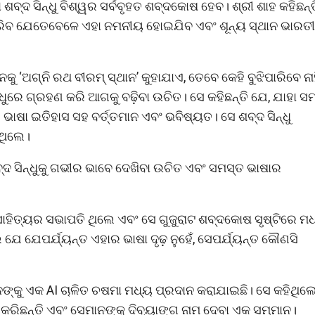
 ଶବ୍ଦ ସିନ୍ଧୁ ବିଶ୍ୱର ସର୍ବବୃହତ ଶବ୍ଦକୋଷ ହେବ। ଶ୍ରୀ ଶାହ କହିଛନ୍ତ
ାରିବ ଯେତେବେଳେ ଏହା ନମନୀୟ ହୋଇଯିବ ଏବଂ ଶୂନ୍ୟ ସ୍ଥାନ ଭାରତ
‘ଅଗ୍ନି ରଥ ବୀରମ୍ ସ୍ଥାନ’ କୁହାଯାଏ, ତେବେ କେହି ବୁଝିପାରିବେ ନାହ
ନ୍ଧୁରେ ଗ୍ରହଣ କରି ଆଗକୁ ବଢ଼ିବା ଉଚିତ। ସେ କହିଛନ୍ତି ଯେ, ଯାହା 
 ଭାଷା ଇତିହାସ ସହ ବର୍ତ୍ତମାନ ଏବଂ ଭବିଷ୍ୟତ। ସେ ଶବ୍ଦ ସିନ୍ଧୁ
ିଥିଲେ।
ବ୍ଦ ସିନ୍ଧୁକୁ ଗଭୀର ଭାବେ ଦେଖିବା ଉଚିତ ଏବଂ ସମସ୍ତ ଭାଷାର
୍ୟ ସାହିତ୍ୟର ସଭାପତି ଥିଲେ ଏବଂ ସେ ଗୁଜୁରାଟ ଶବ୍ଦକୋଷ ସୃଷ୍ଟିରେ ମ
ଯେ ଯେପର୍ଯ୍ୟନ୍ତ ଏହାର ଭାଷା ଦୃଢ଼ ନୁହେଁ, ସେପର୍ଯ୍ୟନ୍ତ କୌଣସି
ଙ୍କୁ ଏକ AI ଚାଳିତ ଚଷମା ମଧ୍ୟ ପ୍ରଦାନ କରାଯାଇଛି। ସେ କହିଥିଲ
 କରିଛନ୍ତି ଏବଂ ସେମାନଙ୍କୁ ଦିବ୍ୟାଙ୍ଗ ନାମ ଦେବା ଏକ ସମ୍ମାନ।