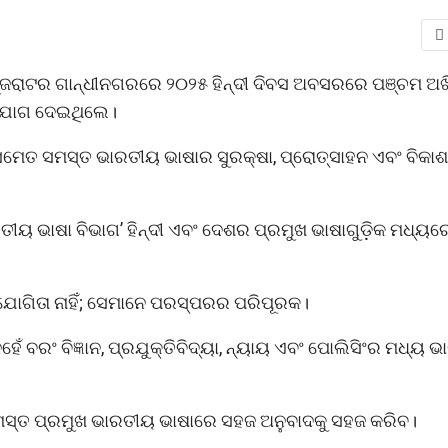
ହ ଗୁଜରାଟର ଗାନ୍ଧୀନଗରରେ ୨୦୨୫ ହିନ୍ଦୀ ଦିବସ ଅବସରରେ ପଞ୍ଚମ ଅ
 ଯୋଗ ଦେଇଥିଲେ।
ୀ ସମେତ ସମସ୍ତ ଭାରତୀୟ ଭାଷାର ସୁରକ୍ଷା, ପ୍ରୋତ୍ସାହନ ଏବଂ ବିକାଶ
ତୀୟ ଭାଷା ବିଭାଗ’ ହିନ୍ଦୀ ଏବଂ ଦେଶର ପ୍ରମୁଖ ଭାଷାଗୁଡ଼ିକ ମଧ୍ୟର
ଯୋଗିତା ନାହିଁ; ସେମାନେ ପରସ୍ପରର ପରିପୂରକ।
େଁ ବରଂ ବିଜ୍ଞାନ, ପ୍ରଯୁକ୍ତିବିଦ୍ୟା, ନ୍ୟାୟ ଏବଂ ପୋଲିସିଂର ମଧ୍ୟ ଭ
 ସମସ୍ତ ପ୍ରମୁଖ ଭାରତୀୟ ଭାଷାରେ ସହଜ ଅନୁବାଦକୁ ସହଜ କରିବ।