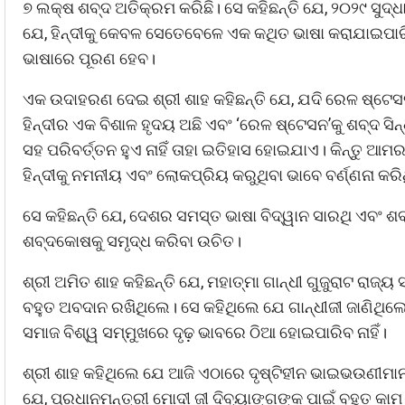
୭ ଲକ୍ଷ ଶବ୍ଦ ଅତିକ୍ରମ କରିଛି। ସେ କହିଛନ୍ତି ଯେ, ୨୦୨୯ ସୁଦ୍ଧା
ଯେ, ହିନ୍ଦୀକୁ କେବଳ ସେତେବେଳେ ଏକ କଥିତ ଭାଷା କରାଯାଇପ
ଭାଷାରେ ପୂରଣ ହେବ।
ଏକ ଉଦାହରଣ ଦେଇ ଶ୍ରୀ ଶାହ କହିଛନ୍ତି ଯେ, ଯଦି ରେଳ ଷ୍ଟେସନକୁ 
ହିନ୍ଦୀର ଏକ ବିଶାଳ ହୃଦୟ ଅଛି ଏବଂ ‘ରେଳ ଷ୍ଟେସନ’କୁ ଶବ୍ଦ ସି
ସହ ପରିବର୍ତ୍ତନ ହୁଏ ନାହିଁ ତାହା ଇତିହାସ ହୋଇଯାଏ। କିନ୍ତୁ ଆମର
ହିନ୍ଦୀକୁ ନମନୀୟ ଏବଂ ଲୋକପ୍ରିୟ କରୁଥିବା ଭାବେ ବର୍ଣ୍ଣନା କର
ସେ କହିଛନ୍ତି ଯେ, ଦେଶର ସମସ୍ତ ଭାଷା ବିଦ୍ୱାନ ସାରଥି ଏବଂ ଶ
ଶବ୍ଦକୋଷକୁ ସମୃଦ୍ଧ କରିବା ଉଚିତ।
ଶ୍ରୀ ଅମିତ ଶାହ କହିଛନ୍ତି ଯେ, ମହାତ୍ମା ଗାନ୍ଧୀ ଗୁଜୁରାଟ ରାଜ
ବହୁତ ଅବଦାନ ରଖିଥିଲେ। ସେ କହିଥିଲେ ଯେ ଗାନ୍ଧୀଜୀ ଜାଣିଥିଲେ 
ସମାଜ ବିଶ୍ୱ ସମ୍ମୁଖରେ ଦୃଢ଼ ଭାବରେ ଠିଆ ହୋଇପାରିବ ନାହିଁ।
ଶ୍ରୀ ଶାହ କହିଥିଲେ ଯେ ଆଜି ଏଠାରେ ଦୃଷ୍ଟିହୀନ ଭାଇଭଉଣୀମାନ
ଯେ, ପ୍ରଧାନମନ୍ତ୍ରୀ ମୋଦୀ ଜୀ ଦିବ୍ୟାଙ୍ଗଙ୍କ ପାଇଁ ବହୁତ କାମ