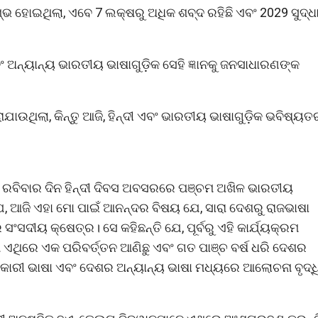
ମ୍ଭ ହୋଇଥିଲା, ଏବେ 7 ଲକ୍ଷରୁ ଅଧିକ ଶବ୍ଦ ରହିଛି ଏବଂ 2029 ସୁଦ୍ଧ
ଏବଂ ଅନ୍ୟାନ୍ୟ ଭାରତୀୟ ଭାଷାଗୁଡ଼ିକ ସେହି ଜ୍ଞାନକୁ ଜନସାଧାରଣଙ୍କ
ଉଥିଲା, କିନ୍ତୁ ଆଜି, ହିନ୍ଦୀ ଏବଂ ଭାରତୀୟ ଭାଷାଗୁଡ଼ିକ ଭବିଷ୍ୟତ
ହ ରବିବାର ଦିନ ହିନ୍ଦୀ ଦିବସ ଅବସରରେ ପଞ୍ଚମ ଅଖିଳ ଭାରତୀୟ
, ଆଜି ଏହା ମୋ ପାଇଁ ଆନନ୍ଦର ବିଷୟ ଯେ, ସାରା ଦେଶରୁ ରାଜଭାଷା
ସଦୀୟ କ୍ଷେତ୍ର। ସେ କହିଛନ୍ତି ଯେ, ପୂର୍ବରୁ ଏହି କାର୍ଯ୍ୟକ୍ରମ
 ଏଥିରେ ଏକ ପରିବର୍ତ୍ତନ ଆଣିଛୁ ଏବଂ ଗତ ପାଞ୍ଚ ବର୍ଷ ଧରି ଦେଶର
ସରକାରୀ ଭାଷା ଏବଂ ଦେଶର ଅନ୍ୟାନ୍ୟ ଭାଷା ମଧ୍ୟରେ ଆଲୋଚନା ବୃଦ୍ଧ