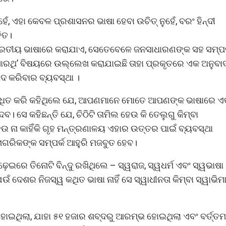
େଁ, ଏହା କେବଳ ପ୍ରଶାସନର ଭାଷା ହେବା ଉଚିତ୍ ନୁହେଁ, ବରଂ ହିନ୍ଦୀ
ଚିତ।
 ଭାରତୀୟ ଭାଷାରେ କରାଯାଏ, ସେତେବେଳେ ଜନସାଧାରଣଙ୍କ ସହ ସମ୍ପର
ଁ ‘ସାରଥି’ ବିଷୟରେ ଉଲ୍ଲେଖ କରାଯାଇଛି ତାହା ପ୍ରକୃତରେ ଏକ ଅନୁବା
ାଦ କରିବାର ବ୍ୟବସ୍ଥା ।
୍ବୋଧିତ କରି କହିଥିଲେ ଯେ, ଆପଣମାନେ ମୋତେ ଆପଣଙ୍କ ଭାଷାରେ 
 ସେ କହିଛନ୍ତି ଯେ, ଚିଠିଟି ତାମିଲ ହେଉ କି ତେଲୁଗୁ କିମ୍ବା
 ନା କାହିଁକି ଗୃହ ମନ୍ତ୍ରଣାଳୟ ଏହାର ଉତ୍ତର ପାଇଁ ବ୍ୟବସ୍ଥା
ନାଗରିକଙ୍କ ସମ୍ପର୍କ ଆହୁରି ମଜବୁତ ହେବ।
ଢ଼େଇରେ ତିନୋଟି ବିନ୍ଦୁ ରଖିଥିଲେ – ସ୍ୱରାଜ, ସ୍ୱଧର୍ମ ଏବଂ ସ୍ୱଭାଷା
ଁ ଦେଶର ନିଜସ୍ୱ କଥିତ ଭାଷା ନାହିଁ ସେ ସ୍ୱାଧୀନତା କିମ୍ବା ସ୍ୱାଭିମ
ୃଷ୍ଟି ହୋଇଥିଲା, ଯାହା ୫୧ ହଜାର ଶବ୍ଦରୁ ଆରମ୍ଭ ହୋଇଥିଲା ଏବଂ ବର୍ତ୍ତ