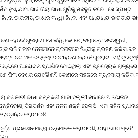
ୀ ଅନୁଷ୍ଠିତ ହୁଏ, ତେଲୁଗୁ ବିଦ୍ୱାନମାନେ ଏଥିରେ ଅଂଶଗ୍ରହଣ କରନ୍ତ
ମିତ ହୁଏ, ଯାହା ଭାରତୀୟ ଭାଷା ଗୁଡ଼ିକୁ ମଜବୁତ କରେ। ସେ ସ୍ପଷ୍ଟ
ୁ ହିନ୍ଦୀ ଭାରତୀୟ ଭାଷାର ବନ୍ଧୁ। ହିନ୍ଦୀ ଏବଂ ଅନ୍ୟାନ୍ୟ ଭାରତୀୟ ଭା
ଦାହରଣ ହେଉଛି ଗୁଜରାଟ। ସେ କହିଥିଲେ ଯେ, ଦୟାନନ୍ଦ ସରସ୍ୱତୀ,
ିଙ୍କ ଭଳି ମହାନ ନେତାମାନେ ଗୁଜରାଟରେ ହିନ୍ଦୀକୁ ଗ୍ରହଣ କରିବା ସହ
 ସହାବସ୍ଥାନର ଏକ ଉତ୍କୃଷ୍ଟ ଉଦାହରଣ ହେଉଛି ଗୁଜରାଟ। ଏହି ଦୂରଦୃଷ୍
କ ମଧ୍ୟରେ ଆଲୋଚନା ସ୍ଥାପିତ ହୋଇଥିଲା ଏବଂ ପ୍ରତ୍ୟେକ ରାଜ୍ୟରେ
ାଟର ଜଣେ ପିଲା ଦେଶର ଯେକୌଣସି କୋଣରେ ସହଜରେ ବ୍ୟବସାୟ କରିବା 
ତୀୟ ସରକାରୀ ଭାଷା ସମ୍ମିଳନୀ ଯାହା ଦିଲ୍ଲୀ ବାହାରେ ଆୟୋଜିତ
 ଦୃଷ୍ଟିକୋଣ, ଦିଗଦର୍ଶନ ଏବଂ ନୂତନ ଶକ୍ତି ଦେଇଛି। ଏହା ସହିତ ସ୍ଥାନ
୍ରୋତ୍ସାହିତ କରାଯାଇଛି।
ୂର୍ଣ୍ଣ ପ୍ରକାଶନ ମଧ୍ୟ ଉନ୍ମୋଚନ କରାଯାଇଛି, ଯାହା ଭାଷା ପ୍ରତି
କରେ।