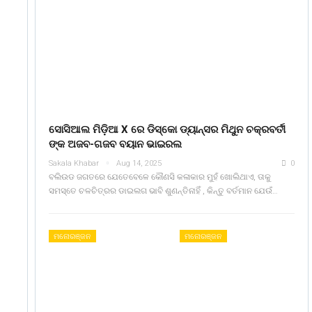
ସୋସିଆଲ ମିଡ଼ିଆ X ରେ ଡିସ୍କୋ ଡ୍ୟାନ୍ସର ମିଥୁନ ଚକ୍ରବର୍ତୀ
ଙ୍କ ଅଜବ-ଗଜବ ବୟାନ ଭାଇରଲ
Sakala Khabar
Aug 14, 2025
0
ବଲିଉଡ ଜଗତରେ ଯେତେବେଳେ କୌଣସି କଳାକାର ମୁହଁ ଖୋଲିଥାଏ, ତାକୁ
ସମସ୍ତେ ଚଳଚିତ୍ରର ଡାଇଲଗ ଭାବି ଶୁଣନ୍ତିନାହିଁ , କିନ୍ତୁ ବର୍ତମାନ ଯେଉଁ…
ମନୋରଞ୍ଜନ
ମନୋରଞ୍ଜନ