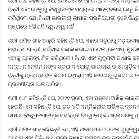
ଶ୍ରୀ ଶାହ କହିଛନ୍ତି ଯେ, ଯେତେବେଳେ ହାଇଦ୍ରାବାଦରେ ସମ୍ମିଳନ
ହିନ୍ଦୀ ଏବଂ ତେଲୁଗୁ ବିଦ୍ୱାନଙ୍କ ମଧ୍ୟରେ ଆଲୋଚନାର ସେତୁ ନିର୍
କରିଥିଲେ ଯେ, ହିନ୍ଦୀ ଭାରତୀୟ ଭାଷାର ପ୍ରତିଯୋଗୀ ନୁହେଁ କିନ୍ତ
ମଧ୍ୟରେ କୌଣସି ଦ୍ୱନ୍ଦ୍ୱ ନାହିଁ।
ଶ୍ରୀ ଅମିତ ଶାହ ଆହୁରି କହିଛନ୍ତି ଯେ, ଏହାର ସବୁଠାରୁ ବଡ଼ ଉ
ମହାତ୍ମା ଗାନ୍ଧୀ, ସର୍ଦ୍ଦାର ବଲ୍ଲଭଭାଇ ପଟେଲ, କେ.ଏମ୍. ମୁନସ
ଏହାକୁ ପ୍ରୋତ୍ସାହିତ କରିଥିଲେ। ହିନ୍ଦୀ ଏବଂ ଗୁଜୁରାଟୀ ଭାଷାର
ସମ୍ପନ୍ନ ନେତାମାନଙ୍କ ପ୍ରୟାସ ଯୋଗୁ ଭାରତୀୟ ଭାଷା ଗୁଡ଼ି
ହିନ୍ଦୀକୁ ପ୍ରୋତ୍ସାହିତ କରାଯାଇଥିଲା। ଏହି କାରଣରୁ ଗୁଜର
ଗ୍ରହଣୀୟତା ପାଇପାରିବ।
ଶ୍ରୀ ଶାହ କହିଛନ୍ତି ଯେ, ୨୦୨୧ ପରେ, ଏହା ପଞ୍ଚମ ଅଖିଳ ଭାର
ହେଉଛି। ସେ କହିଛନ୍ତି ଯେ, ଗତ ୪ଟି ସମ୍ମିଳନୀର ଅଭିଜ୍ଞତା ନୂତନ
ଭାଷାର ବିଦ୍ୱାନମାନଙ୍କ ସହ ହିନ୍ଦୀ ବିଦ୍ୱାନଙ୍କ ଆଲୋଚନାକୁ ପ
ଶ୍ରୀ ଅମିତ ଶାହ କହିଛନ୍ତି ଯେ, ଏହି ଅବସରରେ ଅନେକ ଗୁରୁତ୍ୱପ
ପ୍ରେମ ଏବଂ ବିଭିନ୍ନ ଧାରାରେ ଭାଷାର ବ୍ୟବହାରକୁ ଉତ୍ସାହିତ 