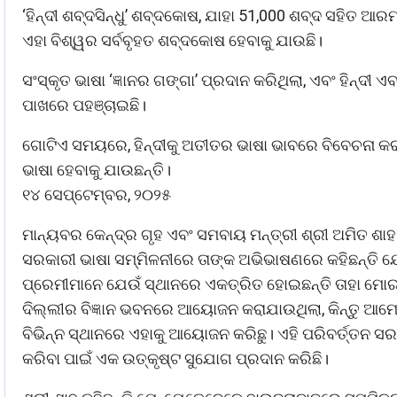
‘ହିନ୍ଦୀ ଶବ୍ଦସିନ୍ଧୁ’ ଶବ୍ଦକୋଷ, ଯାହା 51,000 ଶବ୍ଦ ସହିତ ଆର
ଏହା ବିଶ୍ୱର ସର୍ବବୃହତ ଶବ୍ଦକୋଷ ହେବାକୁ ଯାଉଛି।
ସଂସ୍କୃତ ଭାଷା ‘ଜ୍ଞାନର ଗଙ୍ଗା’ ପ୍ରଦାନ କରିଥିଲା, ଏବଂ ହିନ୍ଦୀ 
ପାଖରେ ପହଞ୍ଚାଇଛି।
ଗୋଟିଏ ସମୟରେ, ହିନ୍ଦୀକୁ ଅତୀତର ଭାଷା ଭାବରେ ବିବେଚନା କରାଯା
ଭାଷା ହେବାକୁ ଯାଉଛନ୍ତି।
୧୪ ସେପ୍ଟେମ୍ବର, ୨୦୨୫
ମାନ୍ୟବର କେନ୍ଦ୍ର ଗୃହ ଏବଂ ସମବାୟ ମନ୍ତ୍ରୀ ଶ୍ରୀ ଅମିତ ଶା
ସରକାରୀ ଭାଷା ସମ୍ମିଳନୀରେ ତାଙ୍କ ଅଭିଭାଷଣରେ କହିଛନ୍ତି ଯେ
ପ୍ରେମୀମାନେ ଯେଉଁ ସ୍ଥାନରେ ଏକତ୍ରିତ ହୋଇଛନ୍ତି ତାହା ମୋର ସଂ
ଦିଲ୍ଲୀର ବିଜ୍ଞାନ ଭବନରେ ଆୟୋଜନ କରାଯାଉଥିଲା, କିନ୍ତୁ ଆମେ
ବିଭିନ୍ନ ସ୍ଥାନରେ ଏହାକୁ ଆୟୋଜନ କରିଛୁ। ଏହି ପରିବର୍ତ୍ତନ 
କରିବା ପାଇଁ ଏକ ଉତ୍କୃଷ୍ଟ ସୁଯୋଗ ପ୍ରଦାନ କରିଛି।