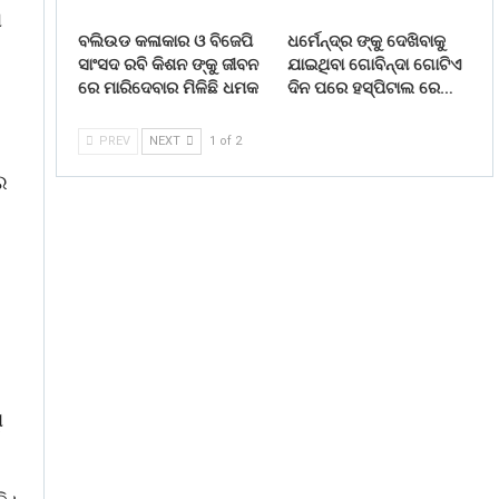
ା
ବଲିଉଡ କଳାକାର ଓ ବିଜେପି
ଧର୍ମେନ୍ଦ୍ର ଙ୍କୁ ଦେଖିବାକୁ
ସାଂସଦ ରବି କିଶନ ଙ୍କୁ ଜୀବନ
ଯାଇଥିବା ଗୋବିନ୍ଦା ଗୋଟିଏ
ରେ ମାରିଦେବାର ମିଳିଛି ଧମକ
ଦିନ ପରେ ହସ୍ପିଟାଲ ରେ…
PREV
NEXT
1 of 2
ର
ି