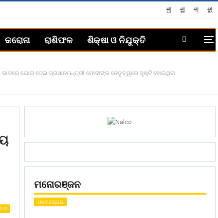
କରୋନା
ରାଶିଫଳ
ଶିକ୍ଷା ଓ ନିଯୁକ୍ତି
ଥି ଭାବରେ ଯୋଗ ଦେଇ ପ୍ରଧାନମନ୍ତ୍ରୀ ମୋଦୀଙ୍କ ନେତୃତ୍ୱରେ ସୃଷ୍ଟି ହୋଇଥିବା
୍ୟ
ମନୋରଞ୍ଜନ
ମନୋରଞ୍ଜନ
ଦେଶ