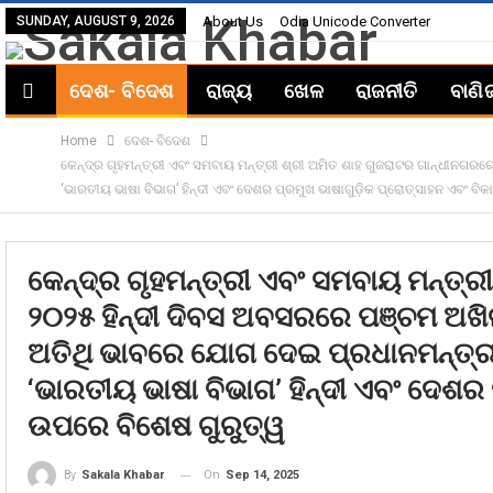
SUNDAY, AUGUST 9, 2026
About Us
Odia Unicode Converter
ଦେଶ- ବିଦେଶ
ରାଜ୍ୟ
ଖେଳ
ରାଜନୀତି
ବାଣି
Home
ଦେଶ- ବିଦେଶ
କେନ୍ଦ୍ର ଗୃହମନ୍ତ୍ରୀ ଏବଂ ସମବାୟ ମନ୍ତ୍ରୀ ଶ୍ରୀ ଅମିତ ଶାହ ଗୁଜରାଟର ଗାନ୍ଧୀନଗର
‘ଭାରତୀୟ ଭାଷା ବିଭାଗ’ ହିନ୍ଦୀ ଏବଂ ଦେଶର ପ୍ରମୁଖ ଭାଷାଗୁଡ଼ିକ ପ୍ରୋତ୍ସାହନ ଏବଂ ବି
କେନ୍ଦ୍ର ଗୃହମନ୍ତ୍ରୀ ଏବଂ ସମବାୟ ମନ୍ତ୍
୨୦୨୫ ହିନ୍ଦୀ ଦିବସ ଅବସରରେ ପଞ୍ଚମ ଅଖି
ଅତିଥି ଭାବରେ ଯୋଗ ଦେଇ ପ୍ରଧାନମନ୍ତ୍ରୀ
‘ଭାରତୀୟ ଭାଷା ବିଭାଗ’ ହିନ୍ଦୀ ଏବଂ ଦେଶର 
ଉପରେ ବିଶେଷ ଗୁରୁତ୍ୱ
On
Sep 14, 2025
By
Sakala Khabar