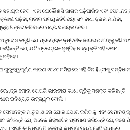
ବହୁତ ସହାୟକ ହେବ। ଏହା ଯେକୌଣସି କାଗଜ ପଢ଼ିପାରିବ ଏବଂ ସେମାନଙ୍
ାଷୀ ପଢ଼ିବା, ରାଡାର ପ୍ରଯୁକ୍ତିବିଦ୍ୟା ସହ ବାଧା ଦୂରତା ମାପିବା,
ମୁଦ୍ରା ଚିହ୍ନଟ କରିବାରେ ମଧ୍ୟ ସହାୟକ ହେବ।
ୁ ଅନୁରୋଧ କରୁଛି ଯେ ପ୍ରତ୍ୟେକ ଦୃଷ୍ଟିହୀନ ଭାଇଭଉଣୀଙ୍କୁ କିଛି ଅର୍
କହିଛନ୍ତି ଯେ, ଯଦି ପ୍ରତ୍ୟେକ ଦୃଷ୍ଟିହୀନ ବ୍ୟକ୍ତି ଏହି ଚଷମା
ୁ ବଢିବେ।
ଗୁରୁତ୍ୱପୂର୍ଣ୍ଣ କାରଣ ୧୯୪୯ ମସିହାରେ ଏହି ଦିନ ହିନ୍ଦୀକୁ ସମ୍ବିଧାନ
 ନରେନ୍ଦ୍ର ମୋଦୀ ଯେପରି ଭାରତୀୟ ଭାଷା ଗୁଡ଼ିକୁ ସଶକ୍ତ କରିଛନ୍ତି
ଭାଷାର ଭବିଷ୍ୟତ ଉଜ୍ଜ୍ୱଳ ବୋଲି ।
ହ ସେମାନଙ୍କ ମାତୃଭାଷାରେ ଯୋଗାଯୋଗ କରିବାକୁ ଏବଂ ସେମାନଙ୍କୁ
ହ କହିଛନ୍ତି ଯେ, ଅନେକ ଶିକ୍ଷାବିତ୍ ପ୍ରମାଣ କରିଛନ୍ତି ଯେ, ଜଣେ ପ
ାଏ । ଏପରିକି ନିଷ୍ପତ୍ତି ନେବାର କ୍ଷମତା ମଧ୍ୟ ସେହି ଭାଷାରେ