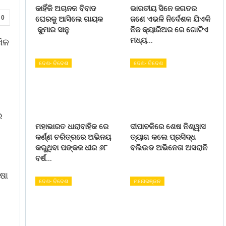
କାହିଁକି ଅଚାନକ ବିବାଦ
ଭାରତୀୟ ସିନେ ଜଗତର
0
ଘେରକୁ ଆସିଲେ ଗାୟକ
ଜଣେ ଏଭଳି ନିର୍ଦେଶକ ଯିଏକି
କୁମାର ସାନୁ
ନିଜ କ୍ୟାରିଅର ରେ ଗୋଟିଏ
ମଧ୍ୟ…
ଖିଳ
ଦେଶ- ବିଦେଶ
ଦେଶ- ବିଦେଶ
େ
ମହାଭାରତ ଧାରାବାହିକ ରେ
ଦୀପାବଳିରେ ଶେଷ ନିଶ୍ୱାସ
କର୍ଣ୍ଣ ଚରିତ୍ରରେ ଅଭିନୟ
ତ୍ୟାଗ କଲେ ପ୍ରସିଦ୍ଧ
କରୁଥିବା ପଙ୍କଜ ଧୀର ୬୮
ବଲିଉଡ ଅଭିନେତା ଅସରାନି
ବର୍ଷ…
ାଷା
ଦେଶ- ବିଦେଶ
ମନୋରଞ୍ଜନ