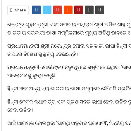
Share
କେନ୍ଦ୍ର ଗୃହମନ୍ତ୍ରୀ ଏବଂ ସମବାୟ ମନ୍ତ୍ରୀ ଶ୍ରୀ ଅମିତ ଶା
ଭାରତୀୟ ସରକାରୀ ଭାଷା ସମ୍ମିଳନୀରେ ମୁଖ୍ୟ ଅତିଥି ଭାବରେ
ପ୍ରଧାନମନ୍ତ୍ରୀ ଶ୍ରୀ ନରେନ୍ଦ୍ର ମୋଦୀ ସରକାରୀ ଭାଷା ହିନ୍ଦ
ଉପରେ ବିଶେଷ ଗୁରୁତ୍ୱ ଦେଇଛନ୍ତି।
ପ୍ରଧାନମନ୍ତ୍ରୀ ମୋଦୀଙ୍କ ନେତୃତ୍ୱରେ ସୃଷ୍ଟି ହୋଇଥିବା ‘ଭାର
ଆଲୋଚନାକୁ ବୃଦ୍ଧି କରୁଛି।
ହିନ୍ଦୀ ଏବଂ ଅନ୍ୟାନ୍ୟ ଭାରତୀୟ ଭାଷା ମଧ୍ୟରେ କୌଣସି ପ୍ରତି
ହିନ୍ଦୀ କେବଳ କଥାବାର୍ତ୍ତା ଏବଂ ପ୍ରଶାସନର ଭାଷା ହେବା ଉଚିତ ନୁହ
ହେବା ଉଚିତ।
ଆଜି ଆରମ୍ଭ ହୋଇଥିବା ‘ସାରଥି ଅନୁବାଦ ପ୍ରଣାଳୀ’, ହିନ୍ଦୀରୁ