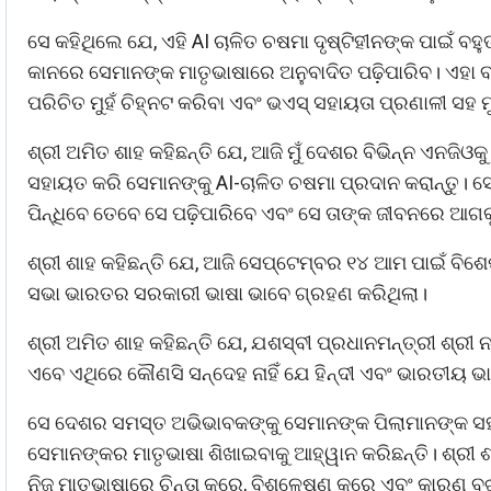
ସେ କହିଥିଲେ ଯେ, ଏହି AI ଚାଳିତ ଚଷମା ଦୃଷ୍ଟିହୀନଙ୍କ ପାଇଁ 
କାନରେ ସେମାନଙ୍କ ମାତୃଭାଷାରେ ଅନୁବାଦିତ ପଢ଼ିପାରିବ। ଏହା ବହୁଭ
ପରିଚିତ ମୁହଁ ଚିହ୍ନଟ କରିବା ଏବଂ ଭଏସ୍ ସହାୟତା ପ୍ରଣାଳୀ ସହ 
ଶ୍ରୀ ଅମିତ ଶାହ କହିଛନ୍ତି ଯେ, ଆଜି ମୁଁ ଦେଶର ବିଭିନ୍ନ ଏନଜିଓକ
ସହାୟତ କରି ସେମାନଙ୍କୁ AI-ଚାଳିତ ଚଷମା ପ୍ରଦାନ କରାନ୍ତୁ। ସେ 
ପିନ୍ଧିବେ ତେବେ ସେ ପଢ଼ିପାରିବେ ଏବଂ ସେ ତାଙ୍କ ଜୀବନରେ ଆଗକ
ଶ୍ରୀ ଶାହ କହିଛନ୍ତି ଯେ, ଆଜି ସେପ୍ଟେମ୍ବର ୧୪ ଆମ ପାଇଁ ବିଶେଷ 
ସଭା ଭାରତର ସରକାରୀ ଭାଷା ଭାବେ ଗ୍ରହଣ କରିଥିଲା।
ଶ୍ରୀ ଅମିତ ଶାହ କହିଛନ୍ତି ଯେ, ଯଶସ୍ବୀ ପ୍ରଧାନମନ୍ତ୍ରୀ ଶ୍ରୀ
ଏବେ ଏଥିରେ କୌଣସି ସନ୍ଦେହ ନାହିଁ ଯେ ହିନ୍ଦୀ ଏବଂ ଭାରତୀୟ 
ସେ ଦେଶର ସମସ୍ତ ଅଭିଭାବକଙ୍କୁ ସେମାନଙ୍କ ପିଲାମାନଙ୍କ ସ
ସେମାନଙ୍କର ମାତୃଭାଷା ଶିଖାଇବାକୁ ଆହ୍ୱାନ କରିଛନ୍ତି। ଶ୍ରୀ ଶା
ନିଜ ମାତୃଭାଷାରେ ଚିନ୍ତା କରେ, ବିଶ୍ଳେଷଣ କରେ ଏବଂ କାରଣ ବୁଝ