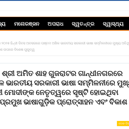
ଜ୍ୟ
ମନୋରଞ୍ଜନ
ଅପରାଧ
ସ୍ୱତନ୍ତ୍ର
ସ୍ୱାସ୍ଥ୍ୟ
ରେ ୨୦୨୫ ହିନ୍ଦୀ ଦିବସ ଅବସରରେ ପଞ୍ଚମ ଅଖିଳ ଭାରତୀୟ ସରକାରୀ ଭାଷା ସମ୍ମିଳନୀରେ ମୁଖ୍ୟ ଅତି
କାଶ ଉପରେ ବିଶେଷ ଗୁରୁତ୍ୱ
ରୀ ଶ୍ରୀ ଅମିତ ଶାହ ଗୁଜରାଟର ଗାନ୍ଧୀନଗରରେ
ଳ ଭାରତୀୟ ସରକାରୀ ଭାଷା ସମ୍ମିଳନୀରେ ମୁଖ
 ମୋଦୀଙ୍କ ନେତୃତ୍ୱରେ ସୃଷ୍ଟି ହୋଇଥିବା
ପ୍ରମୁଖ ଭାଷାଗୁଡ଼ିକ ପ୍ରୋତ୍ସାହନ ଏବଂ ବିକାଶ
ଦେଶ- ବି