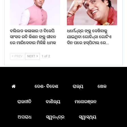
ବଲିଉଡ କଳାକାର ଓ ବିଜେପି
ଧର୍ମେନ୍ଦ୍ର ଙ୍କୁ ଦେଖିବାକୁ
ସାଂସଦ ରବି କିଶନ ଙ୍କୁ ଜୀବନ
ଯାଇଥିବା ଗୋବିନ୍ଦା ଗୋଟିଏ
ରେ ମାରିଦେବାର ମିଳିଛି ଧମକ
ଦିନ ପରେ ହସ୍ପିଟାଲ ରେ…
PREV
NEXT
1 of 2
ଦେଶ- ବିଦେଶ
ରାଜ୍ୟ
ଖେଳ
ରାଜନୀତି
ବାଣିଜ୍ୟ
ମନୋରଞ୍ଜନ
ଅପରାଧ
ସ୍ୱତନ୍ତ୍ର
ସ୍ୱାସ୍ଥ୍ୟ