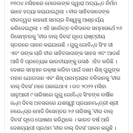
୧୭୦୪ ମସିହାରେ ମୋଗଲଙ୍କ ଦ୍ୱାରା ଅତ୍ୟନ୍ତ ନିର୍ମମ
ଭାବେ ହତ୍ୟା କରାଯାଇଥିଲା । ବୀର ସାହିବଜାଦେଙ୍କ
ବୀରତ୍ୱର କାହାଣୀ ସମଗ୍ର ବିଶ୍ୱକୁ ଆଶ୍ଚର୍ଯ୍ୟ
କରିଦେଇଥିଲା । ଏହି ସର୍ବୋଚ୍ଚ ବଳିଦାନର ସମ୍ମାନାର୍ଥେ ୨୬
ଡିସେମ୍ବରକୁ ‘ବୀର ବାଲ୍ ଦିବସ’ ରୂପେ ରାଷ୍ଟ୍ରୀୟ
ସ୍ତରରେ ପାଳନ କରାଯାଉଛି । ଗୁରୁ ଗୋବିନ୍ଦ ସିଂହ ଜୀ
ଏବଂ ତାଙ୍କ ଚାରି ବୀର ସାହିବଜାଦାଙ୍କ ସାହସ ଏବଂ ଆଦର୍ଶ
ଆଜି ବି ପ୍ରତ୍ୟେକ ଭାରତୀୟଙ୍କୁ ଉସôାହିତ କରିଛି ।
ଦେଶର ସମ୍ମାନ ରକ୍ଷା କରିବା ପାଇଁ ଦଶମ ଶିଖ୍ ଗୁରୁଙ୍କ
ମହାନ ଯୋଗଦାନ ଏବଂ ଶିଖ୍ ପରମ୍ପରାର ବଳିଦାନକୁ ‘ବୀର
ବାଲ୍ ଦିବସ’ ମନେ ପକାଇଥାଏ । ଗତ ୨୦୨୨ ମସିହା
ଜାନୁଆରୀ ୯ ତାରିଖରେ ଗୁରୁ ଗୋବିନ୍ଦ ସିଂହଙ୍କ ବାର୍ଷିକ
ଜନ୍ମ ଦିବସ ଅବସରରେ ଯଶସ୍ୱୀ ପ୍ରଧାନମନ୍ତ୍ରୀ ଶ୍ରୀ
ନରେନ୍ଦ୍ର ମୋଦି ଡିସେମ୍ବର ୨୬ ତାରିଖକୁ ‘ବୀର ବାଲ୍
ଦିବସ’ ରୂପେ ଘୋଷଣା କରିଥିଲେ । ଭାରତ ବର୍ଷ ଆଜି
ଦେଶବ୍ୟାପୀ ପ୍ରଥମ ‘ବୀର ବାଲ୍ ଦିବସ’ ପାଳନ କରୁଛି ।