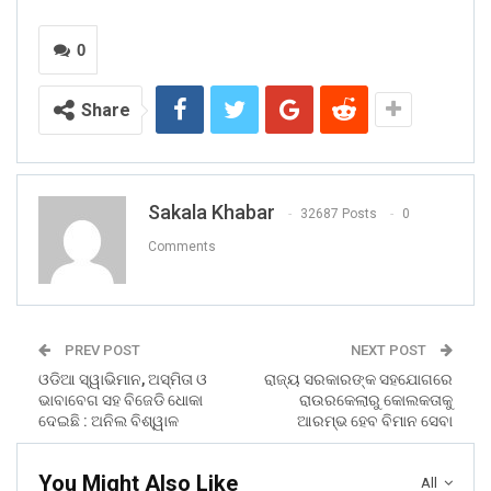
0
Share
Sakala Khabar
32687 Posts
0
Comments
PREV POST
NEXT POST
ଓଡିଆ ସ୍ୱାଭିମାନ, ଅସ୍ମିତା ଓ
ରାଜ୍ୟ ସରକାରଙ୍କ ସହଯୋଗରେ
ଭାବାବେଗ ସହ ବିଜେଡି ଧୋକା
ରାଉରକେଲାରୁ କୋଲକତାକୁ
ଦେଇଛି : ଅନିଲ ବିଶ୍ୱାଳ
ଆରମ୍ଭ ହେବ ବିମାନ ସେବା
You Might Also Like
All