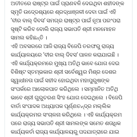
ଅତୀତରେ ରାଷ୍ଟ୍ର ପାଇଁ ପ୍ରାଣବଳି ଦେଇଥିବା ଶହୀଦଙ୍କ
ସ୍ମୃତି ଉଦେ୍ଦଶ୍ୟରେ ଶ୍ରଦ୍ଧାଞ୍ଜଳୀ ଦେବା ପାଇଁ ଏହି
‘ବୀର ବାଲ୍ ଦିବସ’ ସମଗ୍ର ରାଷ୍ଟ୍ର ପାଇଁ ନୂଆ ପରଂପରା
ସୃଷ୍ଟି କରିବ ବୋଲି ରାଜ୍ୟ ସଭାପତି ଶ୍ରୀ ମନମୋହନ
ସାମଲ କହିଛନ୍ତି ।
ଏହି ଅବସରରେ ଆଜି ରାଜ୍ୟ ବିଜେପି ତରଫରୁ ରାଜ୍ୟ
କାର୍ଯ୍ୟାଳୟରେ ‘ବୀର ବାଲ୍ ଦିବସ’ ପାଳନ କରାଯାଇଛି ।
ଏହି କାର୍ଯ୍ୟକ୍ରମରେ ମୁଖ୍ୟ ଅତିଥି ଭାବେ ଯୋଗ ଦେଇ
ବିଶିଷ୍ଟ ସ୍ତମ୍ଭକାର ଶ୍ରୀ ସର୍ବେଶ୍ୱର ମିଶ୍ର ଦେଶର
ସ୍ୱାଧୀନତା ପାଇଁ ସହୀଦ ହୋଇଥିବା ମହାପୁରୁଷଙ୍କ
ସଂପର୍କରେ ଆଲୋକପାତ କରିଥିଲେ । ସମ୍ମାନିତ ଅତିଥି
ଭାବେ ଶ୍ରୀ ଗୁରୁଚରଣ ସିଂହ ଯୋଗ ଦେଇଥିଲେ । ବିଜେପି
ବାର୍ତା ସଂପାଦକ ଅଧ୍ୟାପକ ପୂର୍ଣ୍ଣଚନ୍ଦ୍ର ମଲ୍ଲିକ
କାର୍ଯ୍ୟକ୍ରମର ସଂଚାଳନା କରିଥିଲେ । ଏହି କାର୍ଯ୍ୟକ୍ରମ
ପରେ ରାଜ୍ୟ ସଭାପତି ଶ୍ରୀ ସାମଲଙ୍କ ସମେତ ଶତାଧିକ
କାର୍ଯ୍ୟକର୍ତା ରାଜ୍ୟ କାର୍ଯ୍ୟାଳୟରୁ ପଦଯାତ୍ରାରେ ଯାଇ