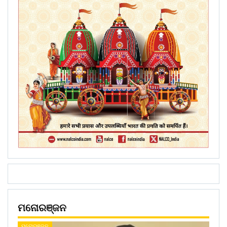
ମନୋରଞ୍ଜନ
ମନୋରଞ୍ଜନ