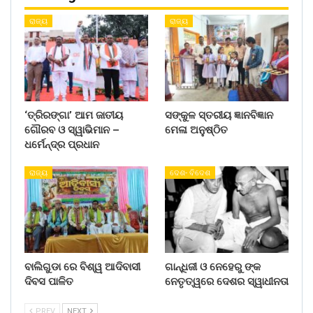
ରାଜ୍ୟ
ରାଜ୍ୟ
‘ତ୍ରିରଙ୍ଗା’ ଆମ ଜାତୀୟ
ସଙ୍କୁଳ ସ୍ତରୀୟ ଜ୍ଞାନବିଜ୍ଞାନ
ଗୌରବ ଓ ସ୍ୱାଭିମାନ –
ମେଳା ଅନୁଷ୍ଠିତ
ଧର୍ମେନ୍ଦ୍ର ପ୍ରଧାନ
ରାଜ୍ୟ
ଦେଶ- ବିଦେଶ
ବାଲିଗୁଡା ରେ ବିଶ୍ୱ ଆଦିବାସୀ
ଗାନ୍ଧିଜୀ ଓ ନେହେରୁ ଙ୍କ
ଦିବସ ପାଳିତ
ନେତୃତ୍ୱରେ ଦେଶର ସ୍ୱାଧୀନତା
PREV
NEXT