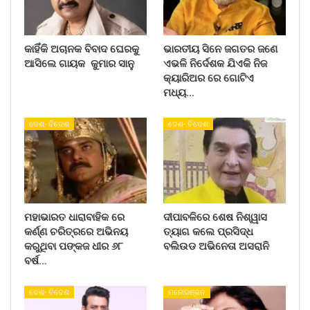
କାହିଁକି ଅଚାନକ ବିବାଦ ଘେରକୁ
ଭାରତୀୟ ସିନେ ଜଗତର ଜଣେ
ଆସିଲେ ଗାୟକ କୁମାର ସାନୁ
ଏଭଳି ନିର୍ଦେଶକ ଯିଏକି ନିଜ
କ୍ୟାରିଅର ରେ ଗୋଟିଏ
ମଧ୍ୟ…
ଦେଶ- ବିଦେଶ
ଦେଶ- ବିଦେଶ
ମହାଭାରତ ଧାରାବାହିକ ରେ
ଦୀପାବଳିରେ ଶେଷ ନିଶ୍ୱାସ
କର୍ଣ୍ଣ ଚରିତ୍ରରେ ଅଭିନୟ
ତ୍ୟାଗ କଲେ ପ୍ରସିଦ୍ଧ
କରୁଥିବା ପଙ୍କଜ ଧୀର ୬୮
ବଲିଉଡ ଅଭିନେତା ଅସରାନି
ବର୍ଷ…
ଦେଶ- ବିଦେଶ
ମନୋରଞ୍ଜନ