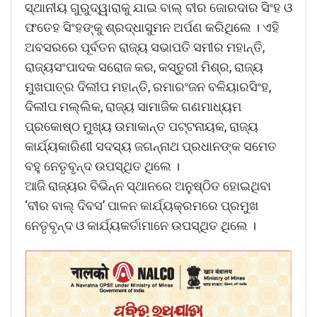
ସ୍ଥାନୀୟ ଗୁରୁଦ୍ୱାରାକୁ ଯାଇ ବାଲ୍ ବୀର ଜୋରଦାର ସିଂହ ଓ
ଫତେହ ସିଂହଙ୍କୁ ଶ୍ରଦ୍ଧାସୁମନ ଅର୍ପଣ କରିଥିଲେ । ଏହି
ଅବସରରେ ପୂର୍ବତନ ରାଜ୍ୟ ସଭାପତି ସମୀର ମହାନ୍ତି,
ରାଜ୍ୟସଂପାଦକ ସରୋଜ କର, କସ୍ତୁରୀ ମିଶ୍ର, ରାଜ୍ୟ
ମୁଖପାତ୍ର ଦିଲୀପ ମହାନ୍ତି, ରମାରଂଜନ ବଳିୟାରସିଂହ,
ଦିଲୀପ ମଲ୍ଲିକ, ରାଜ୍ୟ ସାମାଜିକ ଗଣମାଧ୍ୟମ
ପ୍ରକୋଷ୍ଠ ମୁଖ୍ୟ ଉମାକାନ୍ତ ପଟ୍ଟନାୟକ, ରାଜ୍ୟ
କାର୍ଯ୍ୟକାରିଣୀ ସଦସ୍ୟ ଜଗନ୍ନାଥ ପ୍ରଧାନଙ୍କ ସମେତ
ବହୁ ନେତୃବୃନ୍ଦ ଉପସ୍ଥିତ ଥିଲେ ।
ଆଜି ରାଜ୍ୟର ବିଭିନ୍ନ ସ୍ଥାନରେ ଅନୁଷ୍ଠିତ ହୋଇଥିବା
‘ବୀର ବାଲ୍ ଦିବସ’ ପାଳନ କାର୍ଯ୍ୟକ୍ରମରେ ପ୍ରମୁଖ
ନେତୃବୃନ୍ଦ ଓ କାର୍ଯ୍ୟକର୍ତାମାନେ ଉପସ୍ଥିତ ଥିଲେ ।