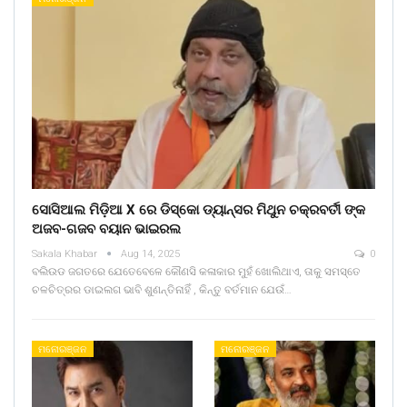
ସୋସିଆଲ ମିଡ଼ିଆ X ରେ ଡିସ୍କୋ ଡ୍ୟାନ୍ସର ମିଥୁନ ଚକ୍ରବର୍ତୀ ଙ୍କ
ଅଜବ-ଗଜବ ବୟାନ ଭାଇରଲ
Sakala Khabar
Aug 14, 2025
0
ବଲିଉଡ ଜଗତରେ ଯେତେବେଳେ କୌଣସି କଳାକାର ମୁହଁ ଖୋଲିଥାଏ, ତାକୁ ସମସ୍ତେ
ଚଳଚିତ୍ରର ଡାଇଲଗ ଭାବି ଶୁଣନ୍ତିନାହିଁ , କିନ୍ତୁ ବର୍ତମାନ ଯେଉଁ…
ମନୋରଞ୍ଜନ
ମନୋରଞ୍ଜନ