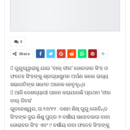
0
Share
 ଗୁରୁଦ୍ୱାରାକୁ ଯାଇ ‘ବାଲ୍ ବୀର’ ଜୋରଦାର ସିଂହ ଓ
ଫତେହ ସିଂହଙ୍କୁ ଶ୍ରଦ୍ଧାସୁମନ ଅର୍ପଣ କଲେ ରାଜ୍ୟ
ସଭାପତିଙ୍କ ସମେତ ଅନେକ ନେତୃବୃନ୍ଦ
 ଆଜି ଦେଶବ୍ୟାପୀ ପାଳନ କରାଯାଉଛି ପ୍ରଥମ ‘ବୀର
ବାଲ୍ ଦିବସ’
ଭୁବନେଶ୍ୱର, ତା.୨୬/୧୨ : ଦଶମ ଶିଖ୍ ଗୁରୁ ଗୋବିନ୍ଦ
ସିଂହଙ୍କ ଦୁଇ ଶିଶୁ ପୁତ୍ର ୭ ବର୍ଷୀୟ ସାହେବଜାଦା ବାବା
ଜୋରାବର ସିଂହ ଏବଂ ୯ ବର୍ଷୀୟ ବାବା ଫତେହ ସିଂହଙ୍କୁ