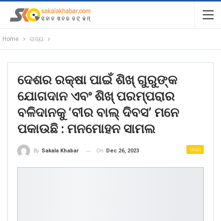
Home
ରାଜ୍ୟ
ଦେଶର ରକ୍ଷା ପାଇଁ ଶିଖ୍ ଗୁରୁଙ୍କ
ଯୋଗଦାନ ଏବଂ ଶିଖ୍ ପରମ୍ପରାର
ବଳିଦାନକୁ ‘ବୀର ବାଲ୍ ଦିବସ’ ମନେ
ପକାଉଛି : ମନମୋହନ ସାମଲ
ରାଜ୍ୟ
On
Dec 26, 2023
By
Sakala Khabar