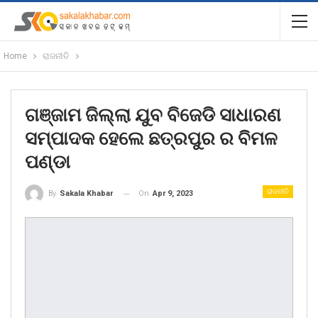
Home
ରାଜନୀତି
ଗଞ୍ଜାମ ଜିଲ୍ଲା ଯୁବ ବିଜେଡି ସାଧାରଣ
ସମ୍ପାଦକ ହେଲେ ଛତ୍ରପୁର ର ବିମଳ
ପଣ୍ଡା
ରାଜନୀତି
On
Apr 9, 2023
By
Sakala Khabar