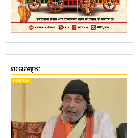
ମନୋରଞ୍ଜନ
ମନୋରଞ୍ଜନ