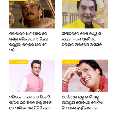
ମହାଭାରତ ଧାରାବାହିକ ରେ
ଦୀପାବଳିରେ ଶେଷ ନିଶ୍ୱାସ
କର୍ଣ୍ଣ ଚରିତ୍ରରେ ଅଭିନୟ
ତ୍ୟାଗ କଲେ ପ୍ରସିଦ୍ଧ
କରୁଥିବା ପଙ୍କଜ ଧୀର ୬୮
ବଲିଉଡ ଅଭିନେତା ଅସରାନି
ବର୍ଷ…
ଦେଶ- ବିଦେଶ
ମନୋରଞ୍ଜନ
ବଲିଉଡ କଳାକାର ଓ ବିଜେପି
ଧର୍ମେନ୍ଦ୍ର ଙ୍କୁ ଦେଖିବାକୁ
ସାଂସଦ ରବି କିଶନ ଙ୍କୁ ଜୀବନ
ଯାଇଥିବା ଗୋବିନ୍ଦା ଗୋଟିଏ
ରେ ମାରିଦେବାର ମିଳିଛି ଧମକ
ଦିନ ପରେ ହସ୍ପିଟାଲ ରେ…