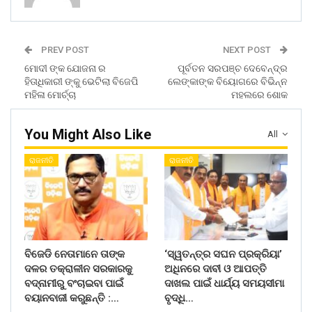
PREV POST
NEXT POST
ମୋଦୀ ଙ୍କ ଯୋଜନା ର
ପୂର୍ବତନ ସରପଞ୍ଚ ଦେବେନ୍ଦ୍ର
ହିତାଧିକାରୀ ଙ୍କୁ ଭେଟିଲା ବିଜେପି
ଲେଙ୍କାଙ୍କ ବିୟୋଗରେ ବିଭିନ୍ନ
ମହିଳା ମୋର୍ଚ୍ଚା
ମହଲରେ ଶୋକ
You Might Also Like
All
ରାଜନୀତି
ରାଜନୀତି
ବିଜେଡି ନେତାମାନେ ତାଙ୍କ
‘ସ୍ୱତନ୍ତ୍ର ସଘନ ପ୍ରକ୍ରିୟା’
ଦଳର ତକ୍ରାଳୀନ ସରକାରକୁ
ଅଧିନରେ ଦାବୀ ଓ ଆପତ୍ତି
ବଦ୍ନାମୀରୁ ବଂଚାଇବା ପାଇଁ
ଦାଖଲ ପାଇଁ ଧାର୍ଯ୍ୟ ସମୟସୀମା
ବୟାନବାଜୀ କରୁଛନ୍ତି :…
ବୃଦ୍ଧି…