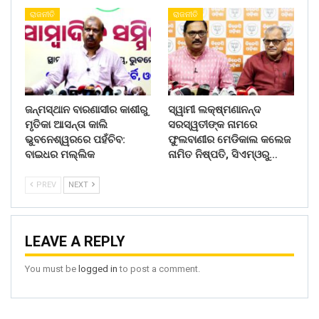
ରାଜନୀତି
ରାଜନୀତି
ଜନ୍ମସ୍ଥାନ ବାରଣାସୀର କାଶୀରୁ
ସ୍ୱାମୀ ଲକ୍ଷ୍ମଣାନନ୍ଦ
ମୃତିକା ଆସନ୍ତା କାଲି
ସରସ୍ୱତୀଙ୍କ ନାମରେ
ଭୁବନେଶ୍ୱରରେ ପହଁଚିବ:
ଫୁଲବାଣୀର ମେଡିକାଲ କଲେଜ
ବାଇଧର ମଲ୍ଲିକ
ନାମିତ ନିଷ୍ପତି, ସିଏମ୍‌ଓରୁ…
PREV
NEXT
LEAVE A REPLY
You must be
logged in
to post a comment.