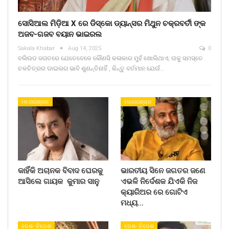
ସୋସିଆଲ ମିଡ଼ିଆ X ରେ ଡିସ୍କୋ ଡ୍ୟାନ୍ସର ମିଥୁନ ଚକ୍ରବର୍ତୀ ଙ୍କ
ଅଜବ-ଗଜବ ବୟାନ ଭାଇରଲ
Sakala Khabar
Aug 14, 2025
0
ବଲିଉଡ ଜଗତରେ ଯେତେବେଳେ କୌଣସି କଳାକାର ମୁହଁ ଖୋଲିଥାଏ, ତାକୁ ସମସ୍ତେ
ଚଳଚିତ୍ରର ଡାଇଲଗ ଭାବି ଶୁଣନ୍ତିନାହିଁ , କିନ୍ତୁ ବର୍ତମାନ ଯେଉଁ…
ମନୋରଞ୍ଜନ
ମନୋରଞ୍ଜନ
କାହିଁକି ଅଚାନକ ବିବାଦ ଘେରକୁ
ଭାରତୀୟ ସିନେ ଜଗତର ଜଣେ
ଆସିଲେ ଗାୟକ କୁମାର ସାନୁ
ଏଭଳି ନିର୍ଦେଶକ ଯିଏକି ନିଜ
କ୍ୟାରିଅର ରେ ଗୋଟିଏ
ମଧ୍ୟ…
ଦେଶ- ବିଦେଶ
ଦେଶ- ବିଦେଶ