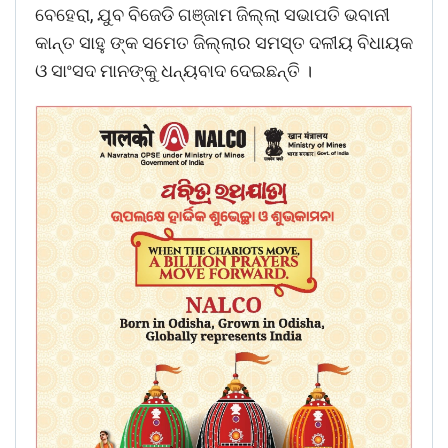
ବେହେରା, ଯୁବ ବିଜେଡି ଗଞ୍ଜାମ ଜିଲ୍ଲା ସଭାପତି ଭବାନୀ
କାନ୍ତ ସାହୁ ଙ୍କ ସମେତ ଜିଲ୍ଲାର ସମସ୍ତ ଦଳୀୟ ବିଧାୟକ
ଓ ସାଂସଦ ମାନଙ୍କୁ ଧନ୍ୟବାଦ ଦେଇଛନ୍ତି ।