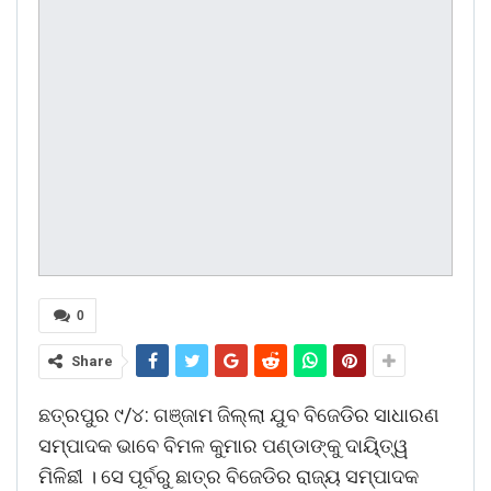
0
Share
ଛତ୍ରପୁର ୯/୪: ଗଞ୍ଜାମ ଜିଲ୍ଲା ଯୁବ ବିଜେଡିର ସାଧାରଣ
ସମ୍ପାଦକ ଭାବେ ବିମଳ କୁମାର ପଣ୍ଡାଙ୍କୁ ଦାୟି୍‌ତ୍ୱ
ମିଳିଛୀ । ସେ ପୂର୍ବରୁ ଛାତ୍ର ବିଜେଡିର ରାଜ୍ୟ ସମ୍ପାଦକ