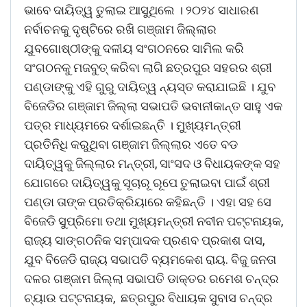
ଭାବେ ଦାୟିତ୍ୱ ତୁଲାଇ ଆସୁଥିଲେ । ୨୦୨୪ ସାଧାରଣ
ନର୍ବାଚନକୁ ଦୃଷ୍ଟିରେ ରଖି ଗଞ୍ଜାମ ଜିଲ୍ଲାର
ଯୁବଗୋଷ୍ଠୀଙ୍କୁ ଦଳୀୟ ସଂଗଠନରେ ସାମିଲ କରି
ସଂଗଠନକୁ ମଜବୁତ୍ କରିବା ଲାଗି ଛତ୍ରପୁର ସହରର ଶ୍ରୀ
ପଣ୍ଡାଙ୍କୁ ଏହି ଗୁରୁ ଦାୟିତ୍ୱ ନ୍ୟସ୍ତ କରାଯାଇଛି । ଯୁବ
ବିଜେଡିର ଗଞ୍ଜାମ ଜିଲ୍ଲା ସଭାପତି ଭବାନୀକାନ୍ତ ସାହୁ ଏକ
ପତ୍ର ମାଧ୍ୟମରେ ଦର୍ଶାଇଛନ୍ତି । ମୁଖ୍ୟମନ୍ତ୍ରୀ
ପ୍ରତିନିଧି କରୁଥିବା ଗଞ୍ଜାମ ଜିଲ୍ଲାର ଏତେ ବଡ
ଦାୟିତ୍ୱକୁ ଜିଲ୍ଲାର ମନ୍ତ୍ରୀ, ସାଂସଦ ଓ ବିଧାୟକଙ୍କ ସହ
ଯୋଗରେ ଦାୟିତ୍ୱକୁ ସୂଚାରୂ ରୂପେ ତୁଲାଇବା ପାଇଁ ଶ୍ରୀ
ପଣ୍ଡା ତାଙ୍କ ପ୍ରତିକ୍ରିୟାରେ କହିଛନ୍ତି । ଏହା ସହ ସେ
ବିଜେଡି ସୁପ୍ରିମୋ ତଥା ମୁଖ୍ୟମନ୍ତ୍ରୀ ନବୀନ ପଟ୍ଟନାୟକ,
ରାଜ୍ୟ ସାଙ୍ଗଠନିକ ସମ୍ପାଦକ ପ୍ରଣବ ପ୍ରକାଶ ଦାସ,
ଯୁବ ବିଜେଡି ରାଜ୍ୟ ସଭାପତି ବ୍ୟମକେଶ ରାୟ. ବିଜୁ ଜନତା
ଦଳର ଗଞ୍ଜାମ ଜିଲ୍ଲା ସଭାପତି ଡାକ୍ତର ରମେଶ ଚନ୍ଦ୍ର
ଚ୍ୟାଉ ପଟ୍ଟନାୟକ, ଛତ୍ରପୁର ବିଧାୟକ ସୁବାସ ଚନ୍ଦ୍ର