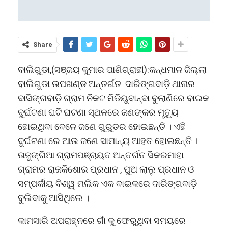
Share
ବାଲିଗୁଡା,(ସଞ୍ଜୟ କୁମାର ପାଣିଗ୍ରାହୀ):କନ୍ଧମାଳ ଜିଲ୍ଲା
ବାଲିଗୁଡା ଉପଖଣ୍ଡ ଅନ୍ତର୍ଗତ ଦାରିଙ୍ଗବାଡ଼ି ଥାନାର
ଦାସିଙ୍ଗବାଡ଼ି ଗ୍ରାମ ନିକଟ ମିଡିୟୁବାନ୍ଦା ବୁଲାଣିରେ ବାଇକ
ଦୁର୍ଘଟଣା ଘଟି ଘଟଣା ସ୍ଥଳରେ ଜଣଙ୍କର ମୃତ୍ୟୁ
ହୋଇଥିବା ବେଳେ ଜଣେ ଗୁରୁତର ହୋଇଛନ୍ତି । ଏହି
ଦୁର୍ଘଟଣା ରେ ଆଉ ଜଣେ ସାମାନ୍ୟ ଆହତ ହୋଇଛନ୍ତି ।
ତାଜୁଙ୍ଗିଆ ଗ୍ରାମପଞ୍ଚାୟତ ଅନ୍ତର୍ଗତ ସିକରମାହା
ଗ୍ରାମର ରାଜକିଶୋର ପ୍ରଧାନ , ପୁଅ ଲାଲୁ ପ୍ରଧାନ ଓ
ସମ୍ପର୍କୀୟ ବିଶ୍ୱ ମଲିକ ଏକ ବାଇକରେ ଦାରିଙ୍ଗବାଡ଼ି
ବୁଲିବାକୁ ଆସିଥିଲେ ।
କାମସାରି ଅପରାହ୍ନରେ ଗାଁ କୁ ଫେରୁଥିବା ସମୟରେ