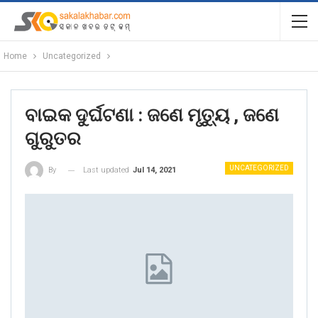
Home
Uncategorized
ବାଇକ ଦୁର୍ଘଟଣା : ଜଣେ ମୃତ୍ୟୁ , ଜଣେ
ଗୁରୁତର
UNCATEGORIZED
Last updated
Jul 14, 2021
By