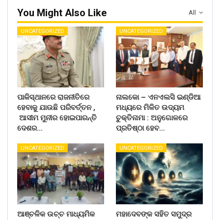
You Might Also Like
All
UNCATEGORIZED
UNCATEGORIZED
ପାକିସ୍ଥାନରେ ରାଜନୀତିରେ
ନାଲକୋ – ଏନଏଲସି ଇଣ୍ଡିଆ
ହେବାକୁ ଯାଉଛି ପରିବର୍ତ୍ତନ ,
ମଧ୍ୟରେ ମିଳିତ ଉଦ୍ୟମ
ଆସୀମ ମୁନୀର ହୋଇପାରନ୍ତି
ଚୁକ୍ତିନାମା : ଅନୁଗୋଳରେ
ଦେଶର…
ପ୍ରତିଷ୍ଠା ହେବ…
UNCATEGORIZED
UNCATEGORIZED
ଆଞ୍ଚଳିକ ଉଚ୍ଚ ମାଧ୍ୟମିକ
ମହାଦେବଙ୍କ ସହିତ ସମୁଦ୍ର