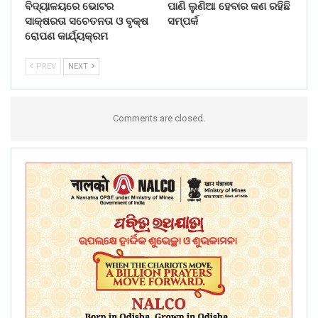
ବିଦ୍ୟାଳୟରେ ଭୋଟର
ପାଣି ଲୁଣିଆ ହେବାର କଣ ରହିଛି
ସାକ୍ଷରତା ସଚେତନତା ଓ ବୃକ୍ଷ
ସମ୍ପର୍କ
ରୋପଣ କାର୍ଯ୍ୟକ୍ରମ
PREV
NEXT
Comments are closed.