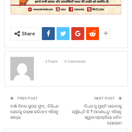
Share
0 Posts
0 Comments
PREV POST
NEXT POST
ବର୍ଷା ଦିନର ସୁପର୍ ଫୁଡ୍ : ବିଭିନ୍ନ
ଚିନ୍ତା ରୁ ମୁକ୍ତି ପାଇବାକୁ
ରୋଗରୁ ରକ୍ଷା କରିଥାଏ ଏହିସବୁ
ଚାହୁଁଛନ୍ତି କି ? ଆପଣାନ୍ତୁ ଏହିସବୁ
ଖାଦ୍ୟ
ଶ୍ୱାସ ପ୍ରକ୍ରିୟା ଜନିତ
ବ୍ୟାୟାମ