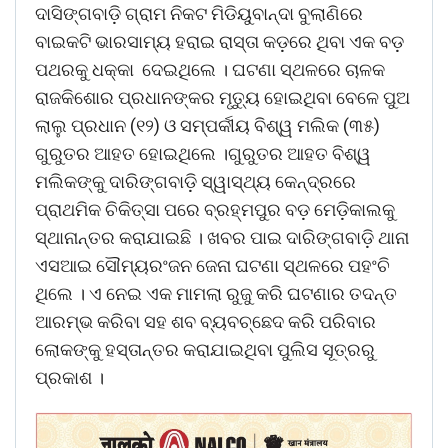
ଦାସିଙ୍ଗବାଡ଼ି ଗ୍ରାମ ନିକଟ ମିଡିୟୁବାନ୍ଦା ବୁଲାଣିରେ
ବାଇକଟି ଭାରସାମ୍ୟ ହରାଇ ରାସ୍ତା କଡ଼ରେ ଥିବା ଏକ ବଡ଼
ପଥରକୁ ଧକ୍କା ଦେଇଥିଲେ । ଘଟଣା ସ୍ଥଳରେ ଚାଳକ
ରାଜକିଶୋର ପ୍ରଧାନଙ୍କର ମୃତ୍ୟୁ ହୋଇଥିବା ବେଳେ ପୁଅ
ଲାଲୁ ପ୍ରଧାନ (୧୨) ଓ ସମ୍ପର୍କୀୟ ବିଶ୍ୱ ମଲିକ (୩୫)
ଗୁରୁତର ଆହତ ହୋଇଥିଲେ ।ଗୁରୁତର ଆହତ ବିଶ୍ୱ
ମଲିକଙ୍କୁ ଦାରିଙ୍ଗବାଡ଼ି ସ୍ୱାସ୍ଥ୍ୟ କେନ୍ଦ୍ରରେ
ପ୍ରାଥମିକ ଚିକିତ୍ସା ପରେ ବ୍ରହ୍ମପୁର ବଡ଼ ମେଡ଼ିକାଲକୁ
ସ୍ଥାନାନ୍ତର କରାଯାଇଛି । ଖବର ପାଇ ଦାରିଙ୍ଗବାଡ଼ି ଥାନା
ଏସଆଇ ସୌମ୍ୟରଂଜନ ଜେନା ଘଟଣା ସ୍ଥଳରେ ପହଂଚି
ଥିଲେ । ଏ ନେଇ ଏକ ମାମଲା ରୁଜୁ କରି ଘଟଣାର ତଦନ୍ତ
ଆରମ୍ଭ କରିବା ସହ ଶବ ବ୍ୟବଚ୍ଛେଦ କରି ପରିବାର
ଲୋକଙ୍କୁ ହସ୍ତାନ୍ତର କରାଯାଇଥିବା ପୁଲିସ ସୂତ୍ରରୁ
ପ୍ରକାଶ ।