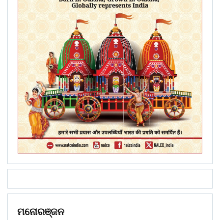
ମନୋରଞ୍ଜନ