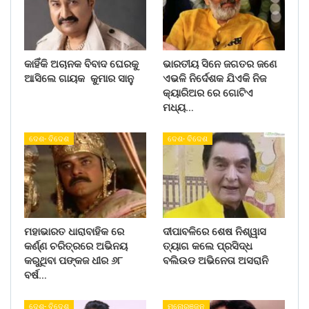
କାହିଁକି ଅଚାନକ ବିବାଦ ଘେରକୁ
ଭାରତୀୟ ସିନେ ଜଗତର ଜଣେ
ଆସିଲେ ଗାୟକ କୁମାର ସାନୁ
ଏଭଳି ନିର୍ଦେଶକ ଯିଏକି ନିଜ
କ୍ୟାରିଅର ରେ ଗୋଟିଏ
ମଧ୍ୟ…
ଦେଶ- ବିଦେଶ
ଦେଶ- ବିଦେଶ
ମହାଭାରତ ଧାରାବାହିକ ରେ
ଦୀପାବଳିରେ ଶେଷ ନିଶ୍ୱାସ
କର୍ଣ୍ଣ ଚରିତ୍ରରେ ଅଭିନୟ
ତ୍ୟାଗ କଲେ ପ୍ରସିଦ୍ଧ
କରୁଥିବା ପଙ୍କଜ ଧୀର ୬୮
ବଲିଉଡ ଅଭିନେତା ଅସରାନି
ବର୍ଷ…
ଦେଶ- ବିଦେଶ
ମନୋରଞ୍ଜନ