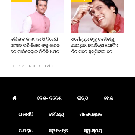
ବଲିଉଡ କଳାକାର ଓ ବିଜେପି
ଧର୍ମେନ୍ଦ୍ର ଙ୍କୁ ଦେଖିବାକୁ
ସାଂସଦ ରବି କିଶନ ଙ୍କୁ ଜୀବନ
ଯାଇଥିବା ଗୋବିନ୍ଦା ଗୋଟିଏ
ରେ ମାରିଦେବାର ମିଳିଛି ଧମକ
ଦିନ ପରେ ହସ୍ପିଟାଲ ରେ…
PREV
NEXT
1 of 2
ଦେଶ- ବିଦେଶ
ରାଜ୍ୟ
ଖେଳ
ରାଜନୀତି
ବାଣିଜ୍ୟ
ମନୋରଞ୍ଜନ
ଅପରାଧ
ସ୍ୱତନ୍ତ୍ର
ସ୍ୱାସ୍ଥ୍ୟ