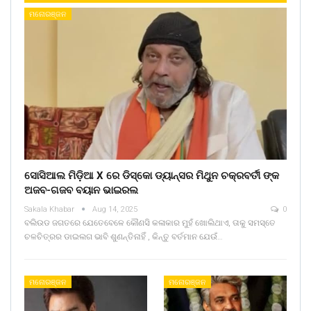
ମନୋରଞ୍ଜନ
ସୋସିଆଲ ମିଡ଼ିଆ X ରେ ଡିସ୍କୋ ଡ୍ୟାନ୍ସର ମିଥୁନ ଚକ୍ରବର୍ତୀ ଙ୍କ
ଅଜବ-ଗଜବ ବୟାନ ଭାଇରଲ
Sakala Khabar
Aug 14, 2025
0
ବଲିଉଡ ଜଗତରେ ଯେତେବେଳେ କୌଣସି କଳାକାର ମୁହଁ ଖୋଲିଥାଏ, ତାକୁ ସମସ୍ତେ
ଚଳଚିତ୍ରର ଡାଇଲଗ ଭାବି ଶୁଣନ୍ତିନାହିଁ , କିନ୍ତୁ ବର୍ତମାନ ଯେଉଁ…
ମନୋରଞ୍ଜନ
ମନୋରଞ୍ଜନ