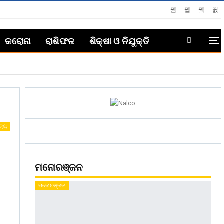
କରୋନା
ରାଶିଫଳ
ଶିକ୍ଷା ଓ ନିଯୁକ୍ତି
ଜ୍ୟ
ମନୋରଞ୍ଜନ
ମନୋରଞ୍ଜନ