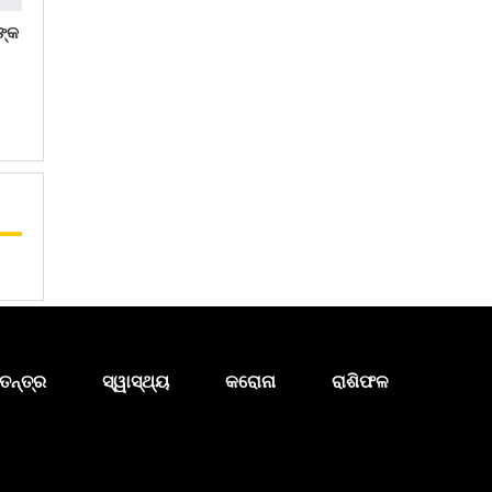
ଙ୍କ
ତନ୍ତ୍ର
ସ୍ୱାସ୍ଥ୍ୟ
କରୋନା
ରାଶିଫଳ