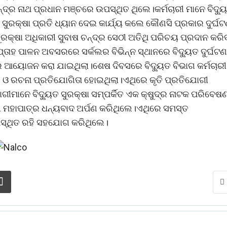
ନ୍ଦ୍ର ନାଥ ପ୍ରଧାନ ମଞ୍ଚରେ ଉପସ୍ଥିତ ଥିଲେ।କର୍ମଚାରୀ ମାନେ ବିଦ୍ୟ
କ୍ଷା ପ୍ରତି ଧ୍ୟାନ ଦେଇ କାର୍ଯ୍ୟ କଲେ କୌଣସି ପ୍ରକାର ଦୁର୍ଘଟ
ୁରକ୍ଷା ଅଧିକାରୀ ସୁବାଷ ଚନ୍ଦ୍ର ସେଠୀ ଅତିଥି ପରିଚୟ ପ୍ରଦାନ କରି
୍ତାହ ପାଳନ ଅବସରରେ ସର୍କଲର ବିଭିନ୍ନ ସ୍ଥାନରେ ବିଦ୍ୟୁତ ଦୁର୍ଘଟଣ
ମର ଆୟୋଜନ କରା ଯାଇଥିଲା।ଶେଷ ଦିବସରେ ବିଦ୍ୟୁତ ବିଭାଗ କର୍ମଚାରୀ
ର ଓ ରଚନା ପ୍ରତିଯୋଗିତା ହୋଇଥିଲା।ଏଥିରେ କୃତି ପ୍ରତିଯୋଗୀ
ୀମାନେ ବିଦ୍ୟୁତ ସୁରକ୍ଷା ସମ୍ପର୍କିତ ଏକ କ୍ଷୁଦ୍ର ନାଟକ ପରିବେଷ
ରୀ ମହାପାତ୍ର ଧନ୍ୟବାଦ ଅର୍ପଣ କରିଥିଲେ।ଏଥିରେ ସମସ୍ତ
ପସ୍ଥିତ ରହି ସହଯୋଗ କରିଥିଲେ।