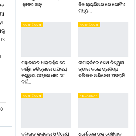
କୁମାର ସାନୁ
ନିଜ କ୍ୟାରିଅର ରେ ଗୋଟିଏ
ୁତ
ମଧ୍ୟ…
ଣା
ବା
ଦେଶ- ବିଦେଶ
ଦେଶ- ବିଦେଶ
ାରୁ
 ଓ
ଣ
ମହାଭାରତ ଧାରାବାହିକ ରେ
ଦୀପାବଳିରେ ଶେଷ ନିଶ୍ୱାସ
କର୍ଣ୍ଣ ଚରିତ୍ରରେ ଅଭିନୟ
ତ୍ୟାଗ କଲେ ପ୍ରସିଦ୍ଧ
କରୁଥିବା ପଙ୍କଜ ଧୀର ୬୮
ବଲିଉଡ ଅଭିନେତା ଅସରାନି
ବର୍ଷ…
ଦେଶ- ବିଦେଶ
ମନୋରଞ୍ଜନ
0
ବଲିଉଡ କଳାକାର ଓ ବିଜେପି
ଧର୍ମେନ୍ଦ୍ର ଙ୍କୁ ଦେଖିବାକୁ