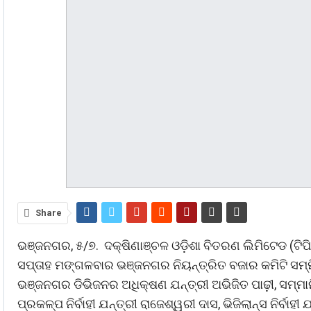
Share
ଭଞ୍ଜନଗର, ୫/୭. ଦକ୍ଷିଣାଞ୍ଚଳ ଓଡ଼ିଶା ବିତରଣ ଲିମିଟେଡ (ଟିପ
ସପ୍ତାହ ମଙ୍ଗଳବାର ଭଞ୍ଜନଗର ନିୟନ୍ତ୍ରିତ ବଜାର କମିଟି ସମ
ଭଞ୍ଜନଗର ଡିଭିଜନର ଅଧିକ୍ଷଣ ଯନ୍ତ୍ରୀ ଅଭିଜିତ ପାଢ଼ୀ, ସମ୍ମାନି
ପ୍ରକଳ୍ପ ନିର୍ବାହୀ ଯନ୍ତ୍ରୀ ରାଜେଶ୍ୱରୀ ଦାସ, ଭିଜିଲାନ୍ସ ନିର୍ବାହ