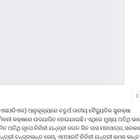
ିଏସଓଡିଏଲ) ଆନୁକୂଲ୍ୟରେ ଚତୁର୍ଥ ଜାତୀୟ ବୈଦ୍ୟୁତିକ ସୁରକ୍ଷା
୍ମିଳନୀ କକ୍ଷରେ ଉଦଯାପିତ ହୋଇଯାଇଛି। ଏଥିରେ ମୁଖ୍ୟ ଅତିଥି ଭା
ତ ଅତିଥି ରୂପେ ନିର୍ବାହୀ ଯନ୍ତ୍ରୀ ଜଗତ ଜିତ ଦାସ ମହାପାତ୍ର, ସରକା
ୀ ଯନ୍ତ୍ରୀ ଚନ୍ଦ୍ରକାନ୍ତ ଜେନା, ଏମଆରଟି ନିର୍ବାହୀ ଯନ୍ତ୍ରୀ କମଳ କାନ୍ତ