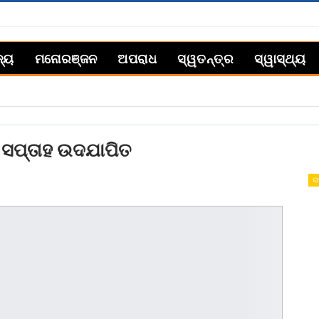
ଜ୍ୟ
ମନୋରଞ୍ଜନ
ଅପରାଧ
ସ୍ୱତନ୍ତ୍ର
ସ୍ୱାସ୍ଥ୍ୟ
ତ
 ସପ୍ତାହ ଉଦଯାପିତ
ରା