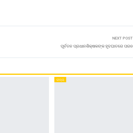
NEXT POS
ପୂର୍ବତନ ପ୍ରଧାନଶିକ୍ଷକଙ୍କ ହୃଦଘାତରେ ପର
ରାଜ୍ୟ