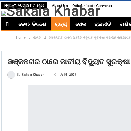
FRIDAY, AUGUST 7, 2026
About Us
Odia Unicode Converter
ଦେଶ- ବିଦେଶ
ରାଜ୍ୟ
ଖେଳ
ରାଜନୀତି
ବାଣି
Home
ରାଜ୍ୟ
ଭଞ୍ଜନଗର ଠାରେ ଜାତୀୟ ବିଦ୍ୟୁତ ସୁରକ୍ଷା ସପ୍ତାହ ଉଦଯାପି
ଭଞ୍ଜନଗର ଠାରେ ଜାତୀୟ ବିଦ୍ୟୁତ ସୁରକ୍ଷା
On
Jul 5, 2023
By
Sakala Khabar