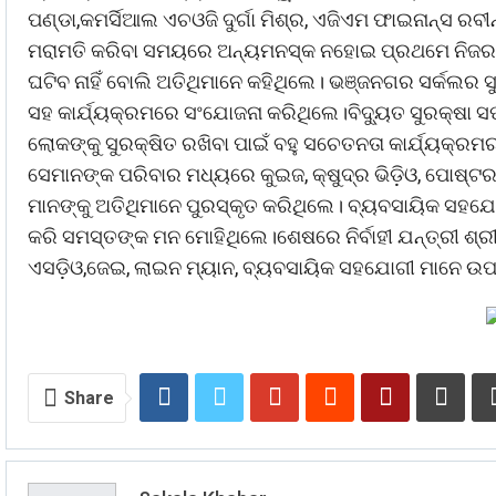
ପଣ୍ଡା,କମର୍ସିଆଲ ଏଚଓଜି ଦୁର୍ଗା ମିଶ୍ର, ଏଜିଏମ ଫାଇନାନ୍ସ ରବୀ
ମରାମତି କରିବା ସମୟରେ ଅନ୍ୟମନସ୍କ ନହୋଇ ପ୍ରଥମେ ନିଜର ସୁର
ଘଟିବ ନାହିଁ ବୋଲି ଅତିଥିମାନେ କହିଥିଲେ। ଭଞ୍ଜନଗର ସର୍କଲର ସ
ସହ କାର୍ଯ୍ୟକ୍ରମରେ ସଂଯୋଜନା କରିଥିଲେ।ବିଦ୍ୟୁତ ସୁରକ୍ଷା ସପ
ଲୋକଙ୍କୁ ସୁରକ୍ଷିତ ରଖିବା ପାଇଁ ବହୁ ସଚେତନତା କାର୍ଯ୍ୟକ୍ର
ସେମାନଙ୍କ ପରିବାର ମଧ୍ୟରେ କୁଇଜ, କ୍ଷୁଦ୍ର ଭିଡ଼ିଓ, ପୋଷ୍ଟ
ମାନଙ୍କୁ ଅତିଥିମାନେ ପୁରସ୍କୃତ କରିଥିଲେ। ବ୍ୟବସାୟିକ ସହଯୋଗ
କରି ସମସ୍ତଙ୍କ ମନ ମୋହିଥିଲେ।ଶେଷରେ ନିର୍ବାହୀ ଯନ୍ତ୍ରୀ ଶ୍
ଏସଡ଼ିଓ,ଜେଇ, ଲାଇନ ମ୍ୟାନ, ବ୍ୟବସାୟିକ ସହଯୋଗୀ ମାନେ ଉ
Share