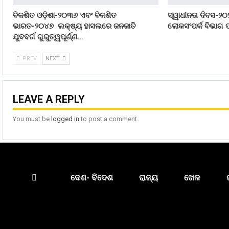
ବିକଶିତ ଓଡ଼ିଶା-୨୦୩୬ ଏବଂ ବିକଶିତ
ସ୍ୱାଧୀନତା ଦିବସ-୨୦
ଭାରତ-୨୦୪୭ ଲକ୍ଷ୍ୟ ହାସଲରେ ଜନଜାତି
ଲୋକସଂପର୍କ ବିଭାଗ ପ
ଯୁବବର୍ଗ ଗୁରୁତ୍ୱପୂର୍ଣ୍ଣ…
PREV
NEXT
LEAVE A REPLY
You must be
logged in
to post a comment.
ଦେଶ- ବିଦେଶ
ରାଜ୍ୟ
ଖେଳ