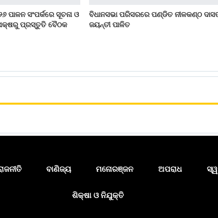
୨୬ ପାଳନ ସଂପର୍କରେ ସୂଚନା ଓ
ବିଧାନସଭା ପରିସରରେ ପଣ୍ଡିତ ନୀଳକଣ୍ଠ ଦାସ
କ୍ଷରୁ ପ୍ରସ୍ତୁତି ବୈଠକ
ଜୟନ୍ତୀ ପାଳିତ
ରାଜନୀତି
ବାଣିଜ୍ୟ
ମନୋରଞ୍ଜନ
ଅପରାଧ
ସ୍ୱ
ଶିକ୍ଷା ଓ ନିଯୁକ୍ତି