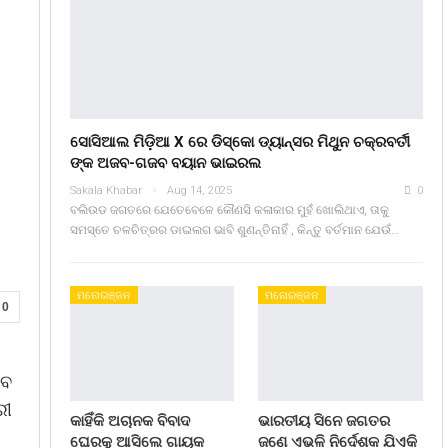
ସୋସିଆଲ ମିଡ଼ିଆ X ରେ ଡିସ୍କୋ ଡ୍ୟାନ୍ସର ମିଥୁନ ଚକ୍ରବର୍ତୀ
ଙ୍କ ଅଜବ-ଗଜବ ବୟାନ ଭାଇରଲ
Sakala Khabar
Aug 14, 2025
0
ବଲିଉଡ ଜଗତରେ ଯେତେବେଳେ କୌଣସି କଳାକାର ମୁହଁ ଖୋଲିଥାଏ, ତାକୁ
ସମସ୍ତେ ଚଳଚିତ୍ରର ଡାଇଲଗ ଭାବି ଶୁଣନ୍ତିନାହିଁ , କିନ୍ତୁ ବର୍ତମାନ ଯେଉଁ…
ମନୋରଞ୍ଜନ
ମନୋରଞ୍ଜନ
0
ବେ
ରୀ
କାହିଁକି ଅଚାନକ ବିବାଦ
ଭାରତୀୟ ସିନେ ଜଗତର
ଘେରକୁ ଆସିଲେ ଗାୟକ
ଜଣେ ଏଭଳି ନିର୍ଦେଶକ ଯିଏକି