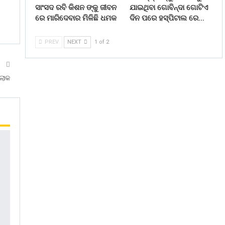
ସାଂସଦ ରବି କିଶନ ଙ୍କୁ ଜୀବନ
ଯାଇଥିବା ଗୋବିନ୍ଦା ଗୋଟିଏ
ରେ ମାରିଦେବାର ମିଳିଛି ଧମକ
ଦିନ ପରେ ହସ୍ପିଟାଲ ରେ…
PREV
NEXT
1 of 2
T
ଲୋକ