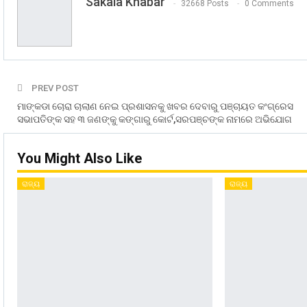
Sakala Khabar
32668 Posts
0 Comments
PREV POST
ମାଙ୍କଡା ଚୋରା ଚାଲାଣ ନେଇ ପ୍ରଶାସନକୁ ଖବର ଦେବାରୁ ପଞ୍ଚାୟତ କଂଗ୍ରେସ
ସଭାପତିଙ୍କ ସହ ୩ ଜଣଙ୍କୁ କଙ୍ଗାରୁ କୋର୍ଟ,ସରପଞ୍ଚଙ୍କ ନାମରେ ଅଭିଯୋଗ
You Might Also Like
ରାଜ୍ୟ
ରାଜ୍ୟ