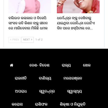
ବଲିଉଡ କଳାକାର ଓ ବିଜେପି
ଧର୍ମେନ୍ଦ୍ର ଙ୍କୁ ଦେଖିବାକୁ
ସାଂସଦ ରବି କିଶନ ଙ୍କୁ ଜୀବନ
ଯାଇଥିବା ଗୋବିନ୍ଦା ଗୋଟିଏ
ରେ ମାରିଦେବାର ମିଳିଛି ଧମକ
ଦିନ ପରେ ହସ୍ପିଟାଲ ରେ…
PREV
NEXT
1 of 2
ଦେଶ- ବିଦେଶ
ରାଜ୍ୟ
ଖେଳ
ରାଜନୀତି
ବାଣିଜ୍ୟ
ମନୋରଞ୍ଜନ
ଅପରାଧ
ସ୍ୱତନ୍ତ୍ର
ସ୍ୱାସ୍ଥ୍ୟ
କରୋନା
ରାଶିଫଳ
ଶିକ୍ଷା ଓ ନିଯୁକ୍ତି