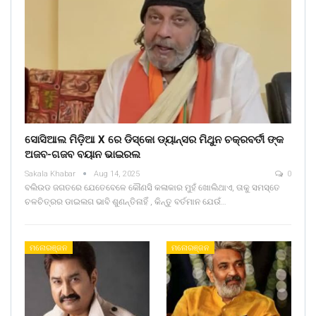
ସୋସିଆଲ ମିଡ଼ିଆ X ରେ ଡିସ୍କୋ ଡ୍ୟାନ୍ସର ମିଥୁନ ଚକ୍ରବର୍ତୀ ଙ୍କ
ଅଜବ-ଗଜବ ବୟାନ ଭାଇରଲ
Sakala Khabar
Aug 14, 2025
0
ବଲିଉଡ ଜଗତରେ ଯେତେବେଳେ କୌଣସି କଳାକାର ମୁହଁ ଖୋଲିଥାଏ, ତାକୁ ସମସ୍ତେ
ଚଳଚିତ୍ରର ଡାଇଲଗ ଭାବି ଶୁଣନ୍ତିନାହିଁ , କିନ୍ତୁ ବର୍ତମାନ ଯେଉଁ…
ମନୋରଞ୍ଜନ
ମନୋରଞ୍ଜନ