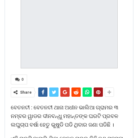
0
Share
ବେତନଟୀ : ବେତନଟୀ ଥାନା ଅଧୀନ ଭାଲିଆ ଗ୍ରାମର ୩
ନମ୍ବର ୱାଡର ଦୀନବନ୍ଧୁ ମହାନ୍ତଙ୍କ ଘରଟି ପ୍ରବଳ
ଲଘୁଚାପ ବର୍ଷା ହେତୁ ଭୁଷୁଡି ପଡି ଥିବାର ଜଣା ପଡିଛି ।