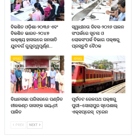
ବିକଶିତ ଓଡ଼ିଶା-୨୦୩୬ ଏବଂ
ସ୍ୱାଧୀନତା ଦିବସ-୨୦୨୬ ପାଳନ
ବିକଶିତ ଭାରତ-୨୦୪୭
ସଂପର୍କରେ ସୂଚନା ଓ
ଲକ୍ଷ୍ୟ ହାସଲରେ ଜନଜାତି
ଲୋକସଂପର୍କ ବିଭାଗ ପକ୍ଷରୁ
ଯୁବବର୍ଗ ଗୁରୁତ୍ୱପୂର୍ଣ୍ଣ…
ପ୍ରସ୍ତୁତି ବୈଠକ
ରାଜ୍ୟ
ରାଜ୍ୟ
ବିଧାନସଭା ପରିସରରେ ପଣ୍ଡିତ
ପୂର୍ବତଟ ରେଳପଥ ପକ୍ଷରୁ
ନୀଳକଣ୍ଠ ଦାସଙ୍କ ଜୟନ୍ତୀ
ପୁରୀ–ସୋଲାପୁର ସ୍ପେଶାଲ୍
ପାଳିତ
ଏକ୍ସପ୍ରେସ୍ ଟ୍ରେନ
PREV
NEXT