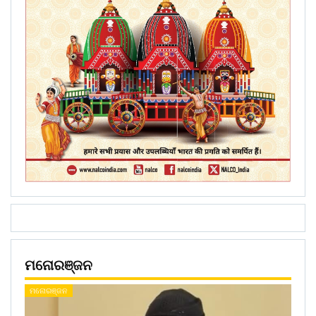
ମନୋରଞ୍ଜନ
ମନୋରଞ୍ଜନ