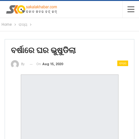
Home
ରାଜ୍ୟ
ବର୍ଷାରେ ଘର ଭୁଷୁଡିଲା
ରାଜ୍ୟ
On
Aug 15, 2020
By