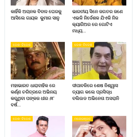
କାହିଁକି ଅଚାନକ ବିବାଦ ଘେରକୁ
ଭାରତୀୟ ସିନେ ଜଗତର ଜଣେ
ଆସିଲେ ଗାୟକ କୁମାର ସାନୁ
ଏଭଳି ନିର୍ଦେଶକ ଯିଏକି ନିଜ
କ୍ୟାରିଅର ରେ ଗୋଟିଏ
ମଧ୍ୟ…
ଦେଶ- ବିଦେଶ
ଦେଶ- ବିଦେଶ
ମହାଭାରତ ଧାରାବାହିକ ରେ
ଦୀପାବଳିରେ ଶେଷ ନିଶ୍ୱାସ
କର୍ଣ୍ଣ ଚରିତ୍ରରେ ଅଭିନୟ
ତ୍ୟାଗ କଲେ ପ୍ରସିଦ୍ଧ
କରୁଥିବା ପଙ୍କଜ ଧୀର ୬୮
ବଲିଉଡ ଅଭିନେତା ଅସରାନି
ବର୍ଷ…
ଦେଶ- ବିଦେଶ
ମନୋରଞ୍ଜନ