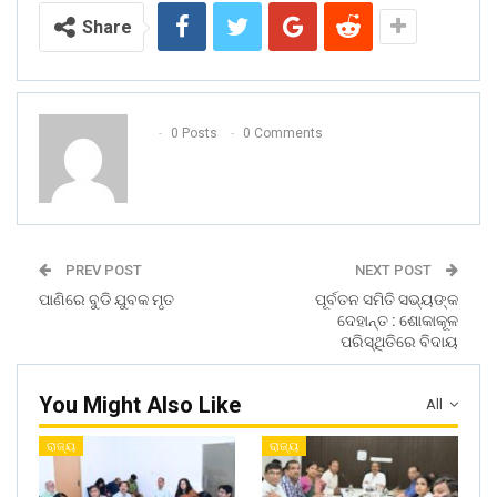
Share
0 Posts
0 Comments
PREV POST
NEXT POST
ପାଣିରେ ବୁଡି ଯୁବକ ମୃତ
ପୂର୍ବତନ ସମିତି ସଭ୍ୟଙ୍କ
ଦେହାନ୍ତ : ଶୋକାକୂଳ
ପରିସ୍ଥିତିରେ ବିଦାୟ
You Might Also Like
All
ରାଜ୍ୟ
ରାଜ୍ୟ