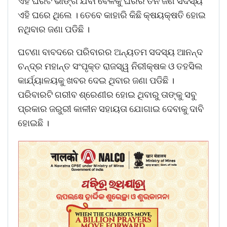
ଏହି ଘରଟି ଭାଙ୍ଗି ଯିବା ବେଳକୁ ଘରର ତିନି ଜଣ ସଦସ୍ୟ
ଏହି ଘରେ ଥିଲେ । ତେବେ କାହାରି କିଛି କ୍ଷୟକ୍ଷତି ହୋଇ
ନଥିବାର ଜଣା ପଡିଛି ।
ଘଟଣା ବାବଦରେ ପରିବାରର ଅନ୍ୟତମ ସଦସ୍ୟ ଆନନ୍ଦ
ଚନ୍ଦ୍ର ମହାନ୍ତ ସଂପୃକ୍ତ ରାଜସ୍ୱ ନିରୀକ୍ଷକ ଓ ତହସିଲ
କାର୍ଯ୍ୟାଳୟକୁ ଖବର ଦେଇ ଥିବାର ଜଣା ପଡିଛି ।
ପରିବାରଟି ଗରୀବ ଶ୍ରେଣୀର ହୋଇ ଥିବାରୁ ତାଙ୍କୁ ସବୁ
ପ୍ରକାର ଜରୁରୀ କାଳୀନ ସହାୟତା ଯୋଗାଇ ଦେବାକୁ ଦାବି
ହୋଇଛି ।