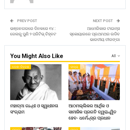
PREV POST
NEXT POST
ଭଞ୍ଜନଗରରେ ଦିନକରେ ୧୪ :
ଆମେରିକାର ଟାଇମ୍ସ
ଜେଲରୁ ପୁଣି ୨ ପଜିଟିଭ୍ ଚିହ୍ନଟ
ସ୍କୋୟାରରେ ପ୍ରଥମଥର ଉଡିବ
ଭାରତୀୟ ତୀରଙ୍ଗା
You Might Also Like
All
ଦେଶ- ବିଦେଶ
ରାଜ୍ୟ
ମହାତ୍ମା ଗାନ୍ଧୀ ଓ ସ୍ୱାଧୀନତା
ଆଠମଲ୍ଲିକର ଆର୍ଥିକ ଓ
ସଂଗ୍ରାମ
ସାମାଜିକ ପ୍ରଗତି ତ୍ୱରାନ୍ୱିତ
ହେବ- ଧର୍ମେନ୍ଦ୍ର ପ୍ରଧାନ
ରାଜ୍ୟ
ରାଜ୍ୟ