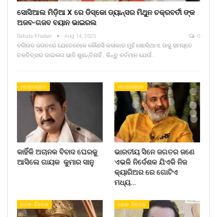
ସୋସିଆଲ ମିଡ଼ିଆ X ରେ ଡିସ୍କୋ ଡ୍ୟାନ୍ସର ମିଥୁନ ଚକ୍ରବର୍ତୀ ଙ୍କ
ଅଜବ-ଗଜବ ବୟାନ ଭାଇରଲ
Sakala Khabar
Aug 14, 2025
0
ବଲିଉଡ ଜଗତରେ ଯେତେବେଳେ କୌଣସି କଳାକାର ମୁହଁ ଖୋଲିଥାଏ, ତାକୁ ସମସ୍ତେ
ଚଳଚିତ୍ରର ଡାଇଲଗ ଭାବି ଶୁଣନ୍ତିନାହିଁ , କିନ୍ତୁ ବର୍ତମାନ ଯେଉଁ…
ମନୋରଞ୍ଜନ
ମନୋରଞ୍ଜନ
କାହିଁକି ଅଚାନକ ବିବାଦ ଘେରକୁ
ଭାରତୀୟ ସିନେ ଜଗତର ଜଣେ
ଆସିଲେ ଗାୟକ କୁମାର ସାନୁ
ଏଭଳି ନିର୍ଦେଶକ ଯିଏକି ନିଜ
କ୍ୟାରିଅର ରେ ଗୋଟିଏ
ମଧ୍ୟ…
ଦେଶ- ବିଦେଶ
ଦେଶ- ବିଦେଶ