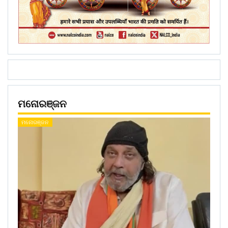
ମନୋରଞ୍ଜନ
ମନୋରଞ୍ଜନ