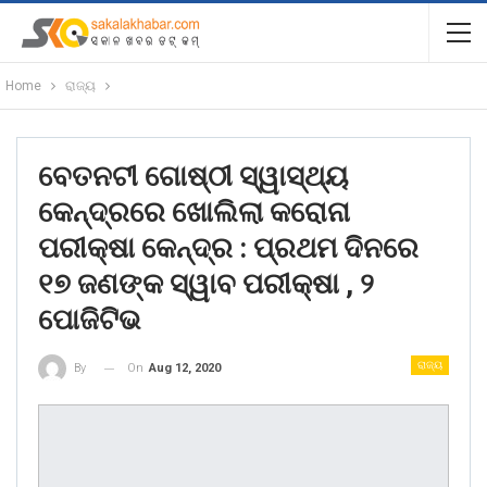
Home
ରାଜ୍ୟ
ବେତନଟୀ ଗୋଷ୍ଠୀ ସ୍ୱାସ୍ଥ୍ୟ
କେନ୍ଦ୍ରରେ ଖୋଲିଲା କରୋନା
ପରୀକ୍ଷା କେନ୍ଦ୍ର : ପ୍ରଥମ ଦିନରେ
୧୭ ଜଣଙ୍କ ସ୍ୱାବ ପରୀକ୍ଷା , ୨
ପୋଜିଟିଭ
ରାଜ୍ୟ
On
Aug 12, 2020
By