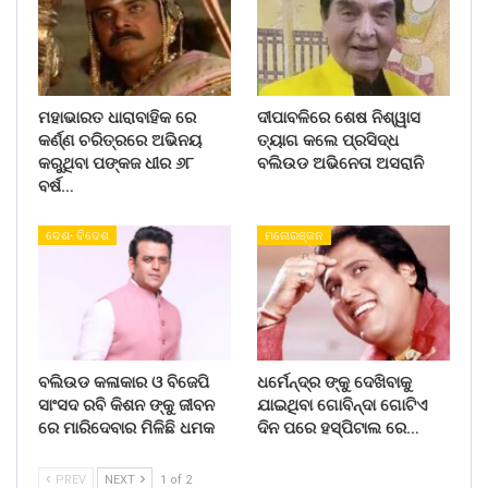
ମହାଭାରତ ଧାରାବାହିକ ରେ
ଦୀପାବଳିରେ ଶେଷ ନିଶ୍ୱାସ
କର୍ଣ୍ଣ ଚରିତ୍ରରେ ଅଭିନୟ
ତ୍ୟାଗ କଲେ ପ୍ରସିଦ୍ଧ
କରୁଥିବା ପଙ୍କଜ ଧୀର ୬୮
ବଲିଉଡ ଅଭିନେତା ଅସରାନି
ବର୍ଷ…
ଦେଶ- ବିଦେଶ
ମନୋରଞ୍ଜନ
ବଲିଉଡ କଳାକାର ଓ ବିଜେପି
ଧର୍ମେନ୍ଦ୍ର ଙ୍କୁ ଦେଖିବାକୁ
ସାଂସଦ ରବି କିଶନ ଙ୍କୁ ଜୀବନ
ଯାଇଥିବା ଗୋବିନ୍ଦା ଗୋଟିଏ
ରେ ମାରିଦେବାର ମିଳିଛି ଧମକ
ଦିନ ପରେ ହସ୍ପିଟାଲ ରେ…
PREV
NEXT
1 of 2