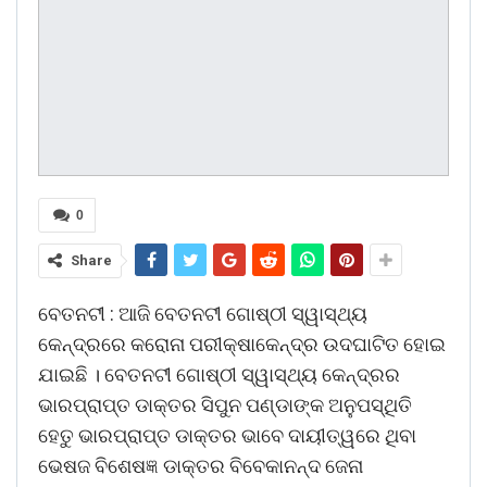
0
Share
ବେତନଟୀ : ଆଜି ବେତନଟୀ ଗୋଷ୍ଠୀ ସ୍ୱାସ୍ଥ୍ୟ
କେନ୍ଦ୍ରରେ କରୋନା ପରୀକ୍ଷାକେନ୍ଦ୍ର ଉଦଘାଟିତ ହୋଇ
ଯାଇଛି । ବେତନଟୀ ଗୋଷ୍ଠୀ ସ୍ୱାସ୍ଥ୍ୟ କେନ୍ଦ୍ରର
ଭାରପ୍ରାପ୍ତ ଡାକ୍ତର ସିପୁନ ପଣ୍ଡାଙ୍କ ଅନୁପସ୍ଥିତି
ହେତୁ ଭାରପ୍ରାପ୍ତ ଡାକ୍ତର ଭାବେ ଦାୟୀତ୍ୱରେ ଥିବା
ଭେଷଜ ବିଶେଷଜ୍ଞ ଡାକ୍ତର ବିବେକାନନ୍ଦ ଜେନା