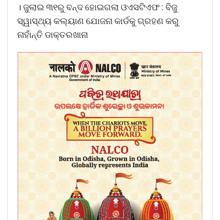
। ଜୁଲାଇ ୩୧ରୁ ବନ୍ଦ ହୋଇଗଲା ଓଏସଟିଏଫ : ବିଜୁ
ସ୍ୱାସ୍ଥ୍ୟ କଲ୍ୟାଣ ଯୋଜନା କାର୍ଡକୁ ଗ୍ରହଣ କରୁ
ନାହାଁନ୍ତି ଡାକ୍ତରଖାନା