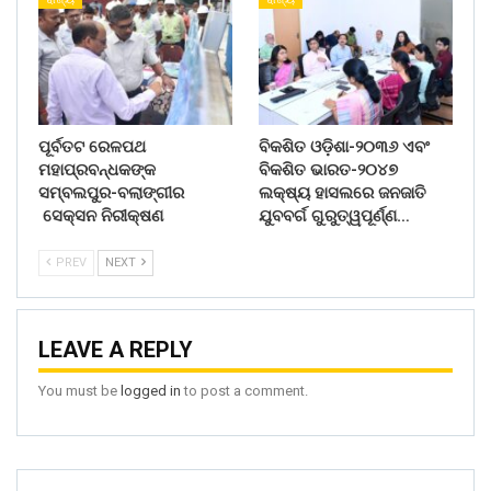
ପୂର୍ବତଟ ରେଳପଥ
ବିକଶିତ ଓଡ଼ିଶା-୨୦୩୬ ଏବଂ
ମହାପ୍ରବନ୍ଧକଙ୍କ
ବିକଶିତ ଭାରତ-୨୦୪୭
ସମ୍ବଲପୁର-ବଲାଙ୍ଗୀର
ଲକ୍ଷ୍ୟ ହାସଲରେ ଜନଜାତି
ସେକ୍ସନ ନିରୀକ୍ଷଣ
ଯୁବବର୍ଗ ଗୁରୁତ୍ୱପୂର୍ଣ୍ଣ…
PREV
NEXT
LEAVE A REPLY
You must be
logged in
to post a comment.