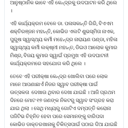
ଆନୁଷ୍ଠାନିକ ଭାବେ ଏହି କେନ୍ଦ୍ରକୁ ଉଦଘାଟନ କରି ଥିଲେ
।
ଏହି କାର୍ଯ୍ୟକ୍ରମ ବେଳେ ଡା. ପଳାସକାନ୍ତି ଗିରି, ବିଏଏମ
ଶକ୍ତିରଞ୍ଜନ ମହାନ୍ତି, କୋଭିଡ ଏଲଟି ଶୁଭସ୍ମିତା ନାଏକ,
ପୁରୁଷ ସ୍ୱାସ୍ଥ୍ୟ କର୍ମୀ ମହେନ୍ଦ୍ର ନାରାୟଣ ପଣ୍ଡା, ମହିଳା
ସ୍ୱାସ୍ଥ୍ୟ କର୍ମୀ ଲକ୍ଷ୍ମୀ ମହାନ୍ତ, ଡିଇଓ ଆଲୋକ କୁମାର
ମିଶ୍ର, ବିଜୟ କୁମାର ସ୍ୱାଇଁ ପ୍ରମୁଖ ଏହି ଉଦଘାଟନୀ
କାର୍ଯ୍ୟକ୍ରମରେ ସହଯୋଗ କରି ଥିଲେ ।
ତେବେ ଏହି ପରୀକ୍ଷା କେନ୍ଦ୍ର ଖୋଲିବା ପରେ ଲୋକ
ମାନେ ଆପଣାଛାଏଁ ନିଜର ସ୍ୱାବ ପରୀକ୍ଷା ପାଇଁ
ଊତ୍ସକତା ଦେଖାଉ ଥିବାର ଦେଖା ଯାଇଛି । ଆଜି ପ୍ରଥମ
ଦିନରେ ମୋଟ ୧୭ ଜଣଙ୍କ ନିକଟରୁ ସ୍ୱାବ ସଂଗ୍ରହ କରା
ଯାଇ ଥିଲା । ସେଥି ମଧ୍ୟରୁ ଗୋଟିଏ ଦମ୍ପତ୍ତି କରୋନା
ପଜିଟିଭ ଚିହ୍ନିତ ହେବା ପରେ ସେମାନଙ୍କୁ ବାରିପଦା
କୋଭିଡ ଡାକ୍ତରଖାନାକୁ ଚିକିତ୍ସପାଇଁ ପଠାଇ ଦିଆ ଯାଇଛି