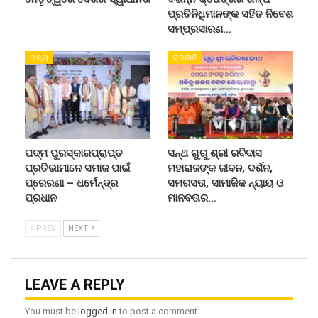
ପ୍ରତିନିଧିମାନଙ୍କ ସହିତ ନିବେଶ
ସମ୍ପ୍ରସାରଣ…
ରାଜ୍ୟ
ରାଜନୀତି
ପଦ୍ମ ପୁରସ୍କାରପ୍ରାପ୍ତ
ସନ୍ଥ ଗୁରୁ ଶ୍ରୀ ରବିଦାସ
ପ୍ରତିଭାମାନେ ସମାଜ ପାଇଁ
ମହାରାଜଙ୍କ ଜୀବନ, ଦର୍ଶନ,
ପ୍ରେରଣା – ଧର୍ମେନ୍ଦ୍ର
ସମରସତା, ସାମାଜିକ ନ୍ୟାୟ ଓ
ପ୍ରଧାନ
ମାନବତାର…
PREV
NEXT
LEAVE A REPLY
You must be
logged in
to post a comment.