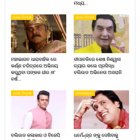
ମଧ୍ୟ…
ଦେଶ- ବିଦେଶ
ଦେଶ- ବିଦେଶ
ମହାଭାରତ ଧାରାବାହିକ ରେ
ଦୀପାବଳିରେ ଶେଷ ନିଶ୍ୱାସ
କର୍ଣ୍ଣ ଚରିତ୍ରରେ ଅଭିନୟ
ତ୍ୟାଗ କଲେ ପ୍ରସିଦ୍ଧ
କରୁଥିବା ପଙ୍କଜ ଧୀର ୬୮
ବଲିଉଡ ଅଭିନେତା ଅସରାନି
ବର୍ଷ…
ଦେଶ- ବିଦେଶ
ମନୋରଞ୍ଜନ
ବଲିଉଡ କଳାକାର ଓ ବିଜେପି
ଧର୍ମେନ୍ଦ୍ର ଙ୍କୁ ଦେଖିବାକୁ