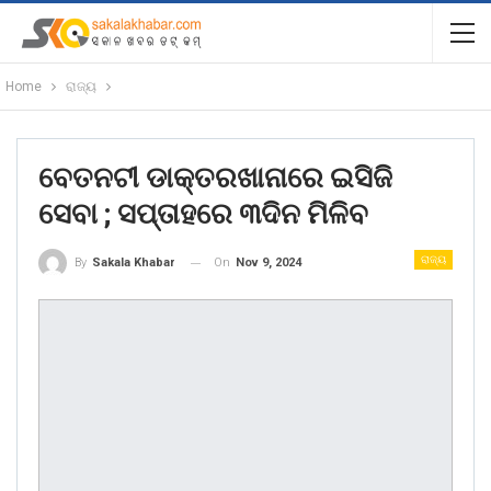
Home
ରାଜ୍ୟ
ବେତନଟୀ ଡାକ୍ତରଖାନାରେ ଇସିଜି
ସେବା ; ସପ୍ତାହରେ ୩ଦିନ ମିଳିବ
ରାଜ୍ୟ
On
Nov 9, 2024
By
Sakala Khabar