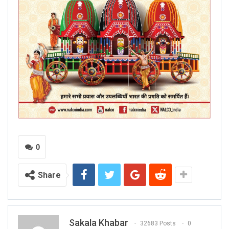
0
Share
Sakala Khabar
32683 Posts
0