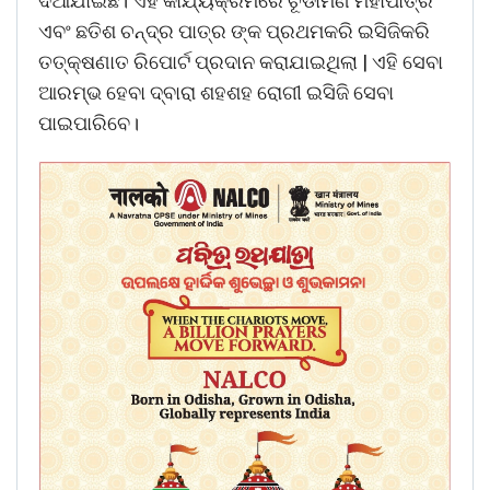
ଦିଆଯାଇଛି। ଏହି କାର୍ଯ୍ୟକ୍ରମରେ ଚୂଡାମଣି ମହାପାତ୍ର
ଏବଂ ଛତିଶ ଚନ୍ଦ୍ର ପାତ୍ର ଙ୍କ ପ୍ରଥମକରି ଇସିଜିକରି
ତତ୍‌କ୍ଷଣାତ ରିପୋର୍ଟ ପ୍ରଦାନ କରାଯାଇଥିଲା | ଏହି ସେବା
ଆରମ୍ଭ ହେବା ଦ୍ବାରା ଶହଶହ ରୋଗୀ ଇସିଜି ସେବା
ପାଇପାରିବେ।