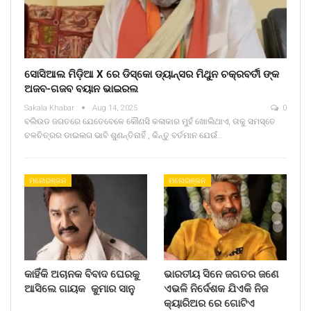
ସୋସିଆଲ ମିଡ଼ିଆ X ରେ ଡିସ୍କୋ ଡ୍ୟାନ୍ସର ମିଥୁନ ଚକ୍ରବର୍ତୀ ଙ୍କ
ଅଜବ-ଗଜବ ବୟାନ ଭାଇରଲ
Sakala Khabar
Aug 14, 2025
0
ବଲିଉଡ ଜଗତରେ ଯେତେବେଳେ କୌଣସି କଳାକାର ମୁହଁ ଖୋଲିଥାଏ, ତାକୁ ସମସ୍ତେ
ଚଳଚିତ୍ରର ଡାଇଲଗ ଭାବି ଶୁଣନ୍ତିନାହିଁ , କିନ୍ତୁ ବର୍ତମାନ ଯେଉଁ…
ମନୋରଞ୍ଜନ
ମନୋରଞ୍ଜନ
କାହିଁକି ଅଚାନକ ବିବାଦ ଘେରକୁ
ଭାରତୀୟ ସିନେ ଜଗତର ଜଣେ
ଆସିଲେ ଗାୟକ କୁମାର ସାନୁ
ଏଭଳି ନିର୍ଦେଶକ ଯିଏକି ନିଜ
କ୍ୟାରିଅର ରେ ଗୋଟିଏ