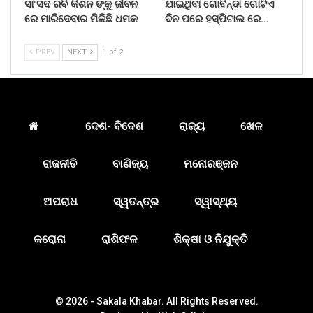
ସାଂସଦ ରବି କିଶନ ଙ୍କୁ ଜୀବନ
ଯାଇଥିବା ଗୋବିନ୍ଦା ଗୋଟିଏ
ରେ ମାରିଦେବାର ମିଳିଛି ଧମକ
ଦିନ ପରେ ହସ୍ପିଟାଲ ରେ…
PREV
NEXT
1 of 2
ଦେଶ- ବିଦେଶ
ରାଜ୍ୟ
ଖେଳ
ରାଜନୀତି
ବାଣିଜ୍ୟ
ମନୋରଞ୍ଜନ
ଅପରାଧ
ସ୍ୱତନ୍ତ୍ର
ସ୍ୱାସ୍ଥ୍ୟ
କରୋନା
ରାଶିଫଳ
ଶିକ୍ଷା ଓ ନିଯୁକ୍ତି
© 2026 - Sakala Khabar. All Rights Reserved.