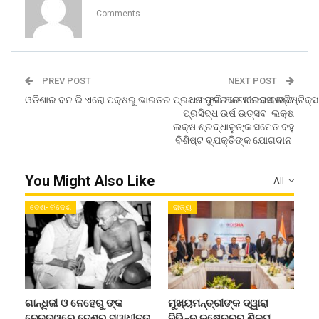
Comments
PREV POST
NEXT POST
ଓଡିଶାର ବନ ଭି ଏରୋ ପକ୍ଷରୁ ଭାରତର ପ୍ରଥମ ଫୁଲି ଅଟୋନୋମସ ଲଜିଷ୍ଟିକ୍ସ
ଧାମନଗରରେ ପୀରବାବାଙ୍କ
ପ୍ରସିଦ୍ଧ ଉର୍ଷ ଉତ୍ସବ ଲକ୍ଷ
ଲକ୍ଷ ଶ୍ରଦ୍ଧାଳୁଙ୍କ ସମେତ ବହୁ
ବିଶିଷ୍ଟ ବ୍ଯକ୍ତିଙ୍କ ଯୋଗଦାନ
You Might Also Like
All
ଦେଶ- ବିଦେଶ
ରାଜ୍ୟ
ଗାନ୍ଧିଜୀ ଓ ନେହେରୁ ଙ୍କ
ମୁଖ୍ୟମନ୍ତ୍ରୀଙ୍କ ଦ୍ୱାରା
ନେତୃତ୍ୱରେ ଦେଶର ସ୍ୱାଧୀନତା
ବିଭିନ୍ନ କ୍ଷେତ୍ରର ଶିଳ୍ପ