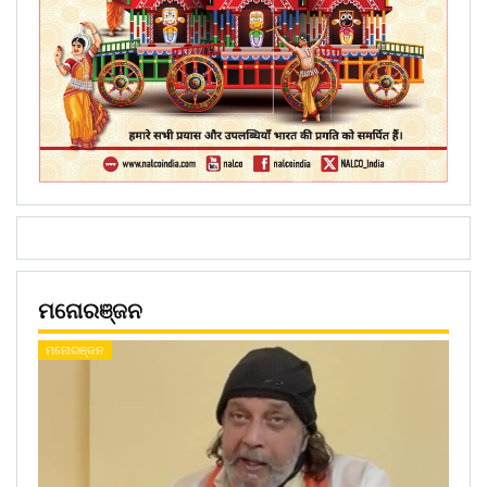
ମନୋରଞ୍ଜନ
ମନୋରଞ୍ଜନ