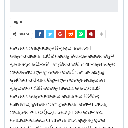
0
Share
ବେତନଟୀ : ମୟୂରଭଞ୍ଜ ଜିଲ୍ଲାର ବେତନଟୀ
ଡାକ୍ତରଖାନାରେ ଇସିଜି ସେବାକୁ ବିଧାୟକ ସନାତନ ବିଜୁଳି
ଶୁଭାରମ୍ଭ କରିଛନ୍ତି I ବହୁଦିନର ଦାବି ତଥା ଲକ୍ଷ ଲକ୍ଷ
ଅଞ୍ଚଳବାସୀଙ୍କ ବୃହତ୍ତର ସ୍ବାର୍ଥ ଏବଂ ସମସ୍ୟାକୁ
ଦୃଷ୍ଟିରେ ରଖି ଶ୍ରୀ ବିଜୁଳିଙ୍କ ହସ୍ତକ୍ଷେପକ୍ରମେ
ଶୁକ୍ରବାର ଇସିଜି ସେବାକୁ ଉଦଘାଟନ କରାଯାଇଛି।
ବେତନଟୀ ଡାକ୍ତରଖାନାରେ ସପ୍ତାହରେ ତିନିଦିନ;
ସୋମବାର, ବୁଧବାର ଏବଂ ଶୁକ୍ରବାର ସକାଳ ୮ଟାଠାରୁ
ଅପରାହ୍ନ ୧ଟା ପର୍ଯ୍ୟନ୍ତ ୫ଘଣ୍ଟା ଧରି ଉପଲବ୍ଧ
ହୋଇପାରିବାନେଇ ଇ ଡାକ୍ତରଖାନା ସୂତ୍ରରୁ ସୂଚନା