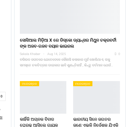
ସୋସିଆଲ ମିଡ଼ିଆ X ରେ ଡିସ୍କୋ ଡ୍ୟାନ୍ସର ମିଥୁନ ଚକ୍ରବର୍ତୀ
ଙ୍କ ଅଜବ-ଗଜବ ବୟାନ ଭାଇରଲ
Sakala Khabar
Aug 14, 2025
0
ବଲିଉଡ ଜଗତରେ ଯେତେବେଳେ କୌଣସି କଳାକାର ମୁହଁ ଖୋଲିଥାଏ, ତାକୁ
ସମସ୍ତେ ଚଳଚିତ୍ରର ଡାଇଲଗ ଭାବି ଶୁଣନ୍ତିନାହିଁ , କିନ୍ତୁ ବର୍ତମାନ ଯେଉଁ…
ମନୋରଞ୍ଜନ
ମନୋରଞ୍ଜନ
0
ନ
ପା
କାହିଁକି ଅଚାନକ ବିବାଦ
ଭାରତୀୟ ସିନେ ଜଗତର
ଘେରକୁ ଆସିଲେ ଗାୟକ
ଜଣେ ଏଭଳି ନିର୍ଦେଶକ ଯିଏକି