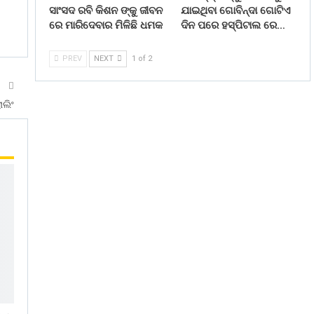
ସାଂସଦ ରବି କିଶନ ଙ୍କୁ ଜୀବନ
ଯାଇଥିବା ଗୋବିନ୍ଦା ଗୋଟିଏ
ରେ ମାରିଦେବାର ମିଳିଛି ଧମକ
ଦିନ ପରେ ହସ୍ପିଟାଲ ରେ…
PREV
NEXT
1 of 2
T
ଲିଂ