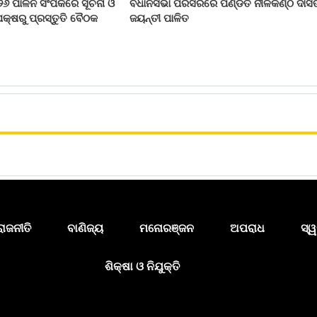
୨୬ ପାଳନ ସଂପର୍କରେ ସୂଚନା ଓ
ବିଧାନସଭା ପରିସରରେ ପଣ୍ଡିତ ନୀଳକଣ୍ଠ ଦାସ
କ୍ଷରୁ ପ୍ରସ୍ତୁତି ବୈଠକ
ଜୟନ୍ତୀ ପାଳିତ
ରାଜନୀତି
ବାଣିଜ୍ୟ
ମନୋରଞ୍ଜନ
ଅପରାଧ
ସ୍ୱ
ଶିକ୍ଷା ଓ ନିଯୁକ୍ତି