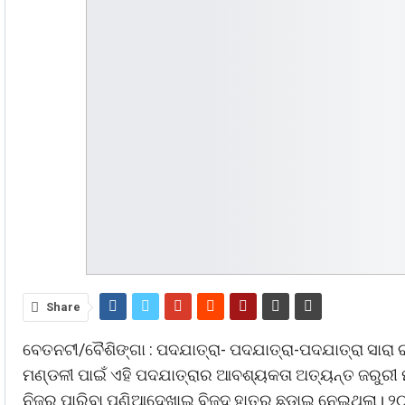
Share
ବେତନଟୀ/ବୈଶିଙ୍ଗା : ପଦଯାତ୍ରା- ପଦଯାତ୍ରା-ପଦଯାତ୍ରା ସାରା 
ମଣ୍ଡଳୀ ପାଇଁ ଏହି ପଦଯାତ୍ରାର ଆବଶ୍ୟକତା ଅତ୍ୟନ୍ତ ଜରୁରୀ 
ନିଜର ପାରିବା ପଣିଆଦେଖାଇ ବିଜଦ ହାତରୁ ଛଡାଇ ନେଇଥିଲା। ୨୦୧