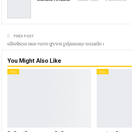
PREV POST
ଗୈାଡସିଙ୍ଗା ଠାରେ ୨୪ତମ ଫୁଟବଲ ଟୁର୍ଣ୍ଣାମେଣ୍ଟ ଉଦଯାପିତ।
You Might Also Like
ରାଜ୍ୟ
ରାଜ୍ୟ