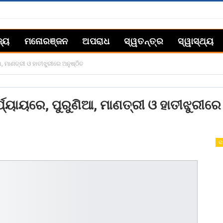
ଜ୍ୟ
ମନୋରଞ୍ଜନ
ଅପରାଧ
ସ୍ୱତନ୍ତ୍ର
ସ୍ୱାସ୍ଥ୍ୟ
ଆ, ମାଣତ୍ରୀ ଓ ହାତୀଝୁରୀରେ ଅନୁଷ୍ଠିତ
୍ଯ୍ୟାୟରେ, ପୁରୁଣିଆ, ମାଣତ୍ରୀ ଓ ହାତୀଝୁରୀରେ
ରା