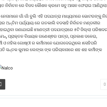
ୟତ ନିର୍ବାଚନ ରେ ବିଜଦ କୌଶଳ କ୍ରମେ ସବୁ ଆସନ ଫେରାଇ ଆଣିଥିଲା
େତାମାନେ ଗାଁ ଗାଁ ବୁଲି ଏହି ପଦଯାତ୍ରା ମାଧ୍ୟମରେ ଭୋଟରଙ୍କୁ ନି
ର ଅନ୍ତିମ ପର୍ଯ୍ୟାୟ ରେ ଗତକାଲି ବଡସାହି ନିର୍ବାଚନ ମଣ୍ଡଳୀର
 ହୋଇଥିବା ଜଣାଯାଇଛି।ମାଣତ୍ରୀ ପଦଯାତ୍ରାରେ ୫ଟି ଜିଲ୍ଲା ପରିଷଦ
ନ୍‌, ପ୍ରାକ୍ତନ ବିଧାୟକ ଗଣେଶ୍ଵର ପାତ୍ର, ପ୍ରକାଶ ଦଳେଇ,
ର୍ମୀ ଓ ମହିଳା ଗୋଷ୍ଠୀ ର କର୍ମୀମାନେ ଯୋଗଦେଇଥିଲେ।ସେହିପରି
ତି ସନ୍ତକ କୁମାର ଲେଙ୍କା ଙ୍କ ପରିଚାଳନାରେ ଶହ ଶହ କର୍ମୀଙ୍କ