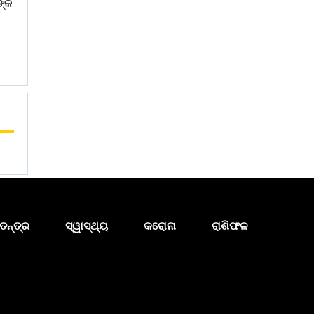
ଙ୍କ
ତନ୍ତ୍ର
ସ୍ୱାସ୍ଥ୍ୟ
କରୋନା
ରାଶିଫଳ