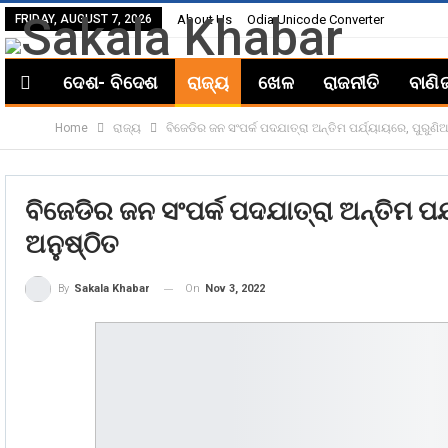
FRIDAY, AUGUST 7, 2026
About Us
Odia Unicode Converter
ଦେଶ- ବିଦେଶ
ରାଜ୍ୟ
ଖେଳ
ରାଜନୀତି
ବାଣି
Home
ରାଜ୍ୟ
ବିଜେଡିର ଜନ ସଂପର୍କ ପଦଯାତ୍ରା ଅନ୍ତିମ ପର୍ଯ୍ୟାୟରେ, ପୁରୁଣି
ବିଜେଡିର ଜନ ସଂପର୍କ ପଦଯାତ୍ରା ଅନ୍ତିମ ପର
ଅନୁଷ୍ଠିତ
On
Nov 3, 2022
By
Sakala Khabar