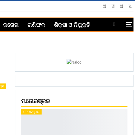
କରୋନା
ରାଶିଫଳ
ଶିକ୍ଷା ଓ ନିଯୁକ୍ତି
ଜ୍ୟ
ମନୋରଞ୍ଜନ
ମନୋରଞ୍ଜନ