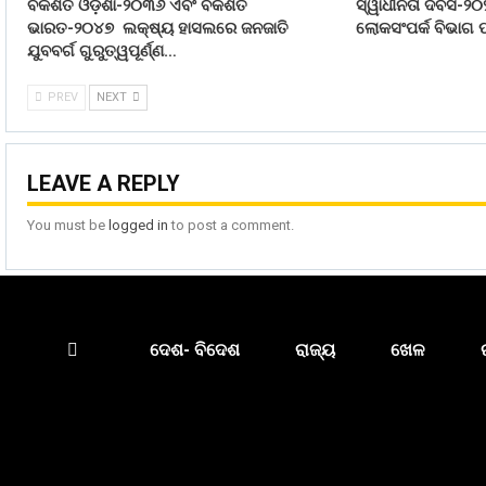
ବିକଶିତ ଓଡ଼ିଶା-୨୦୩୬ ଏବଂ ବିକଶିତ
ସ୍ୱାଧୀନତା ଦିବସ-୨୦
ଭାରତ-୨୦୪୭ ଲକ୍ଷ୍ୟ ହାସଲରେ ଜନଜାତି
ଲୋକସଂପର୍କ ବିଭାଗ ପ
ଯୁବବର୍ଗ ଗୁରୁତ୍ୱପୂର୍ଣ୍ଣ…
PREV
NEXT
LEAVE A REPLY
You must be
logged in
to post a comment.
ଦେଶ- ବିଦେଶ
ରାଜ୍ୟ
ଖେଳ