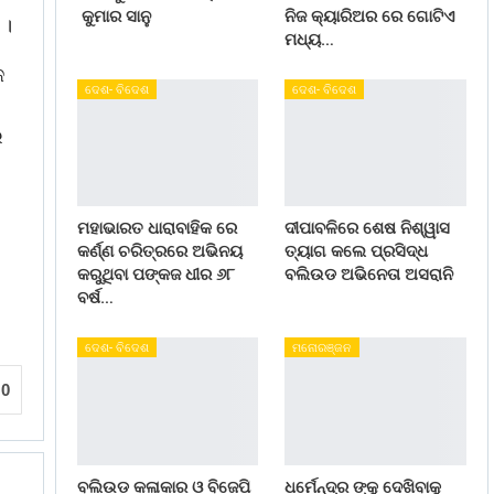
କୁମାର ସାନୁ
ନିଜ କ୍ୟାରିଅର ରେ ଗୋଟିଏ
 ।
ମଧ୍ୟ…
ଜ
ଦେଶ- ବିଦେଶ
ଦେଶ- ବିଦେଶ
ର
ମହାଭାରତ ଧାରାବାହିକ ରେ
ଦୀପାବଳିରେ ଶେଷ ନିଶ୍ୱାସ
କର୍ଣ୍ଣ ଚରିତ୍ରରେ ଅଭିନୟ
ତ୍ୟାଗ କଲେ ପ୍ରସିଦ୍ଧ
କରୁଥିବା ପଙ୍କଜ ଧୀର ୬୮
ବଲିଉଡ ଅଭିନେତା ଅସରାନି
ବର୍ଷ…
ଦେଶ- ବିଦେଶ
ମନୋରଞ୍ଜନ
0
ବଲିଉଡ କଳାକାର ଓ ବିଜେପି
ଧର୍ମେନ୍ଦ୍ର ଙ୍କୁ ଦେଖିବାକୁ