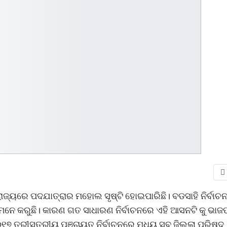
ରାଜ୍ୟରେ ପଦଯାତ୍ରାର ମହୋଲ ସୃଷ୍ଟି ହୋଇପାରିଛି। ବଡସାହି ନିର୍ବାଚ
ମନେ କରୁଛି। କାରଣ ଗତ ସାଧାରଣ ନିର୍ବାଚନରେ ଏହି ଆସନଟି କୁ ଭାଜ
୭ ତ୍ରୀସ୍ତରୀୟ ପଞ୍ଚାୟତ ନିର୍ବାଚନରେ ମଧ୍ୟ ସବୁ ଜିଲ୍ଲା ପରିଷଦ