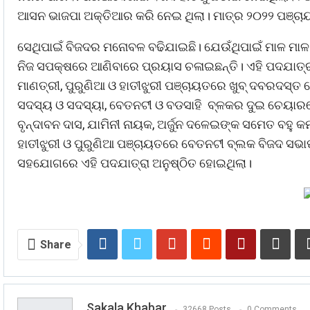
ଆସନ ଭାଜପା ଅକ୍ତିଆର କରି ନେଇ ଥିଲା। ମାତ୍ର ୨୦୨୨ ପଞ୍ଚା
ସେଥିପାଇଁ ବିଜଦର ମନୋବଳ ବଢିଯାଇଛି। ଯେଉଁଥିପାଇଁ ମାଳ ମାଳ ନ
ନିଜ ସପକ୍ଷରେ ଆଣିବାରେ ପ୍ରୟାସ ଚଳାଇଛନ୍ତି। ଏହି ପଦଯାତ୍ରା
ମାଣତ୍ରୀ, ପୁରୁଣିଆ ଓ ହାତୀଝୁରୀ ପଞ୍ଚାୟତରେ ଖୁବ୍ ଦବରଦସ୍ତ
ସଦସ୍ୟ ଓ ସଦସ୍ୟା, ବେତନଟୀ ଓ ବଡସାହି ବ୍ଳକର ଦୁଇ ଚେୟାରମେ
ବୃନ୍ଦାବନ ଦାସ, ଯାମିନୀ ନାୟକ, ଅର୍ଜୁନ ଦଳେଇଙ୍କ ସମେତ ବହୁ କ
ହାତୀଝୁରୀ ଓ ପୁରୁଣିଆ ପଞ୍ଚାୟତରେ ବେତନଟୀ ବ୍ଲକ ବିଜଦ ସଭାପ
ସହଯୋଗରେ ଏହି ପଦଯାତ୍ରା ଅନୁଷ୍ଠିତ ହୋଇଥିଲା।
Share
Sakala Khabar
32668 Posts
0 Comments