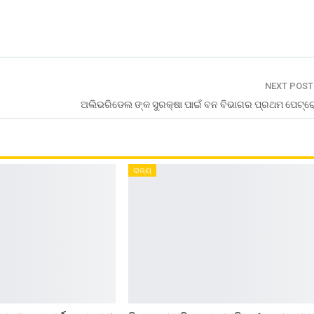
NEXT POS
ଅଲିଭରିଡେଲ ଙ୍କ ସୁରକ୍ଷା ପାଇଁ ବନ ବିଭାଗର ପ୍ରଥମ ପେଟ୍ରୋ
ରାଜ୍ୟ